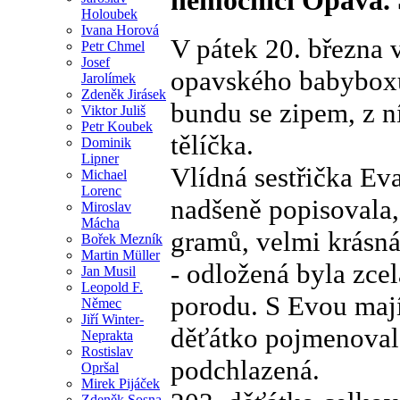
Holoubek
Ivana Horová
V pátek 20. března 
Petr Chmel
Josef
opavského babyboxu
Jarolímek
Zdeněk Jirásek
bundu se zipem, z n
Viktor Juliš
Petr Koubek
tělíčka.
Dominik
Lipner
Vlídná sestřička Ev
Michael
Lorenc
nadšeně popisovala,
Miroslav
Mácha
gramů, velmi krásná,
Bořek Mezník
Martin Müller
- odložená byla zce
Jan Musil
Leopold F.
porodu. S Evou mají
Němec
Jiří Winter-
děťátko pojmenoval 
Neprakta
Rostislav
podchlazená.
Opršal
Mirek Pijáček
Zdeněk Sosna