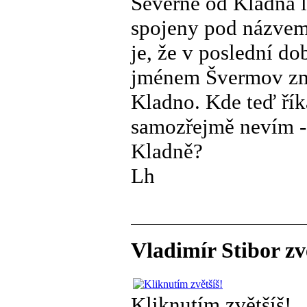
Severně od Kladna l
spojeny pod názvem
je, že v poslední do
jménem Švermov zmi
Kladno. Kde teď říká
samozřejmě nevím -
Kladně?
Lh
Vladimír Stibor zv
Kliknutím zvětšíš!