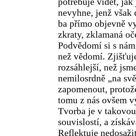
potřebuje vidět, jak
nevyhne, jenž však 
ba přímo objevně vyj
zkraty, zklamaná oče
Podvědomí si s námi
než vědomí. Zjišťuj
rozsáhlejší, než js
nemilosrdně „na svět
zapomenout, protože
tomu z nás ovšem vy
Tvorba je v takovou
souvislostí, a získ
Reflektuje nedosaži