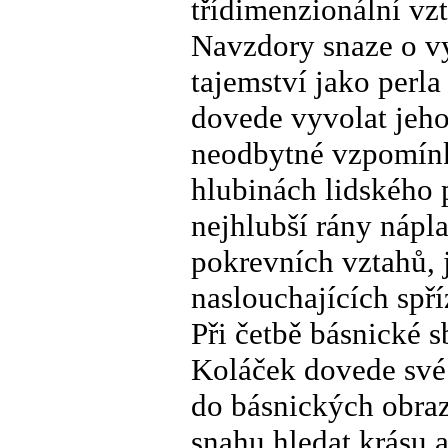
třídimenzionální vz
Navzdory snaze o v
tajemství jako perl
dovede vyvolat jeho
neodbytné vzpomínky
hlubinách lidského
nejhlubší rány nápl
pokrevních vztahů, 
naslouchajících spř
Při četbě básnické s
Koláček dovede své o
do básnických obra
snahu hledat krásu a