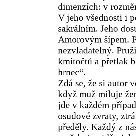
dimenzích: v rozměr
V jeho všednosti i p
sakrálním. Jeho dos
Amorovým šípem. P
nezvladatelný. Pruž
kmitočtů a přetlak 
hrnec“.
Zdá se, že si autor v
když muž miluje ženu
jde v každém případ
osudové zvraty, ztrá
předěly. Každý z ná