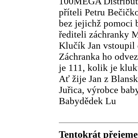
100MEGA Distributio
příteli Petru Bečič
bez jejichž pomoci
řediteli záchranky 
Klučík Jan vstoupil
Záchranka ho odvez
je 111, kolik je klu
Ať žije Jan z Blansk
Juřica, výrobce bab
Babydědek Lu
Tentokrát přejeme