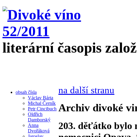
literární časopis zalo
na další stranu
obsah čísla
Václav Bárta
Michal Černík
Archiv divoké vi
Petr Cincibuch
Oldřich
Damborský
203. děťátko bylo 
Anna
Dvořáková
nemocnici Opava. S
Jaroslav