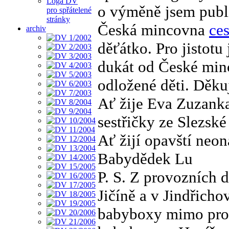
Loga DV
o výměně jsem publi
pro spřátelené
stránky
Česká mincovna
ce
archiv
děťátko. Pro jistot
dukát od České minc
odložené děti. Děku
Ať žije Eva Zuzanka
sestřičky ze Slezské
Ať žijí opavští neo
Babydědek Lu
P. S. Z provozních
Jičíně a v Jindřich
babyboxy mimo prov