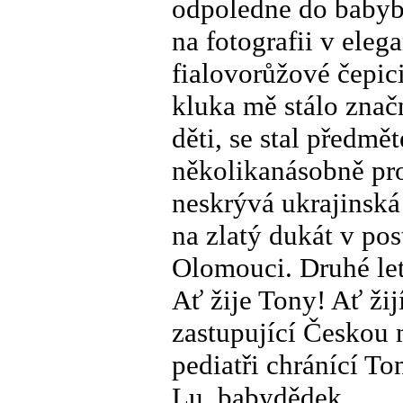
odpoledne do babyb
na fotografii v ele
fialovorůžové čepici
kluka mě stálo znač
děti, se stal předm
několikanásobně pro
neskrývá ukrajinská
na zlatý dukát v po
Olomouci. Druhé let
Ať žije Tony! Ať žij
zastupující Českou 
pediatři chránící To
Lu, babydědek