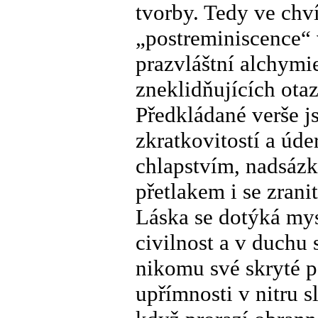
tvorby. Tedy ve chví
„postreminiscence“ 
prazvláštní alchymie
zneklidňujících ota
Předkládané verše j
zkratkovitostí a úde
chlapstvím, nadsázk
přetlakem i se zranit
Láska se dotýká mys
civilnost a v duchu 
nikomu své skryté p
upřímnosti v nitru 