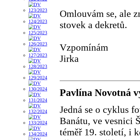
Omlouvám se, ale zn
stovek a dekretů.
Vzpomínám
Jirka
Pavlína Novotná vy
Jedná se o cyklus f
Banátu, ve vesnici Š
téměř 19. století, i 