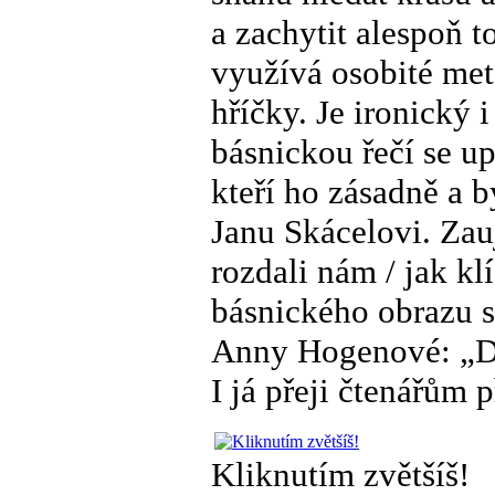
a zachytit alespoň 
využívá osobité meta
hříčky. Je ironický 
básnickou řečí se 
kteří ho zásadně a b
Janu Skácelovi. Zau
rozdali nám / jak k
básnického obrazu s
Anny Hogenové: „Důl
I já přeji čtenářům 
Kliknutím zvětšíš!