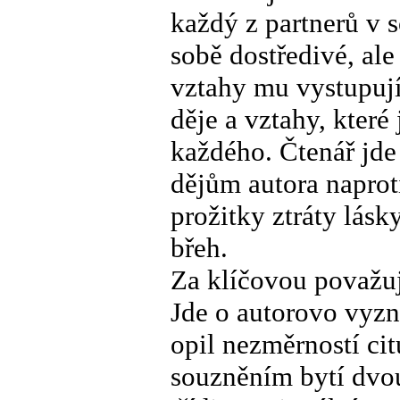
každý z partnerů v s
sobě dostředivé, ale
vztahy mu vystupuj
děje a vztahy, které 
každého. Čtenář jde
dějům autora naproti
prožitky ztráty lás
břeh.
Za klíčovou považu
Jde o autorovo vyzná
opil nezměrností c
souzněním bytí dvou