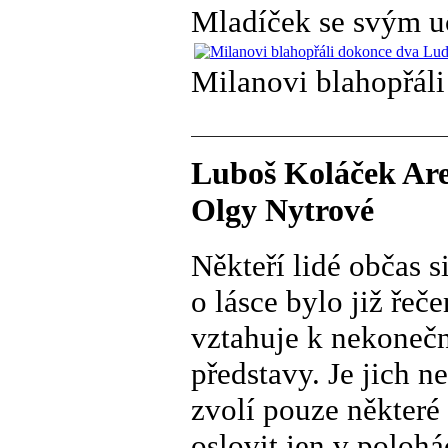
Mladíček se svým u
Milanovi blahopřál
Luboš Koláček Are
Olgy Nytrové
Někteří lidé občas s
o lásce bylo již řeč
vztahuje k nekonečnu
představy. Je jich 
zvolí pouze některé
oslovit jen v polohá