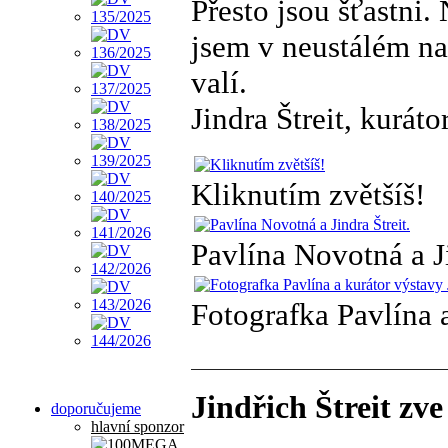
Přesto jsou šťastni.
jsem v neustálém na
valí.
Jindra Štreit, kuráto
Kliknutím zvětšíš!
Pavlína Novotná a Ji
Fotografka Pavlína a
Jindřich Štreit zve
doporučujeme
hlavní sponzor