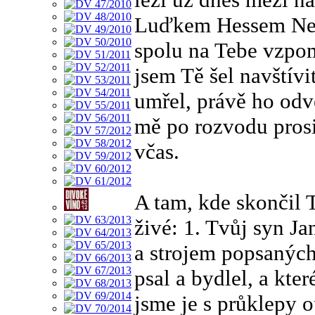
Luďkem Hessem Ner
spolu na Tebe vzpom
jsem Tě šel navštívi
umřel, právě ho odve
mě po rozvodu prosi
včas.
A tam, kde skončil T
živé: 1. Tvůj syn Ja
a strojem popsaných 
psal a bydlel, a kte
jsme je s průklepy 