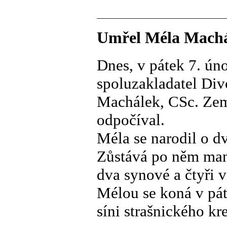
Umřel Méla Mach
Dnes, v pátek 7. ún
spoluzakladatel Div
Machálek, CSc. Zemř
odpočíval.
Méla se narodil o dv
Zůstává po něm manž
dva synové a čtyři v
Mélou se koná v pát
síni strašnického kr