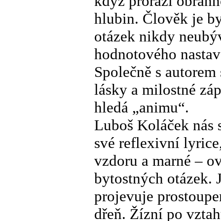
když prorazí obrann
hlubin. Člověk je byt
otázek nikdy neubýv
hodnotového nastave
Společně s autorem 
lásky a milostné zá
hledá „animu“.
Luboš Koláček nás s
své reflexivní lyric
vzdoru a marné – ov
bytostných otázek. J
projevuje prostoupe
dřeň. Žízní po vztah