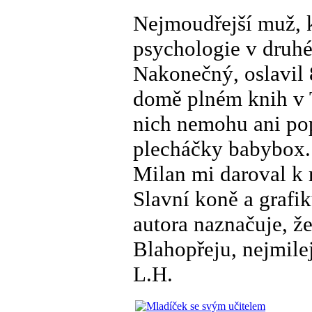
Nejmoudřejší muž, k
psychologie v druhé
Nakonečný, oslavil 8
domě plném knih v T
nich nemohu ani pops
plecháčky babybox.
Milan mi daroval 
Slavní koně a grafi
autora naznačuje, že
Blahopřeju, nejmile
L.H.