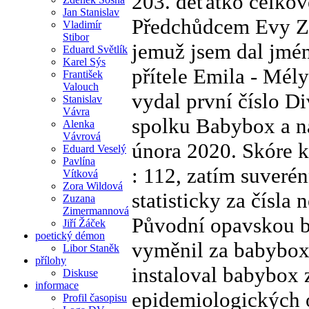
203. děťátko celkově
Jan Stanislav
Předchůdcem Evy Zu
Vladimír
Stibor
jemuž jsem dal jmé
Eduard Světlík
Karel Sýs
přítele Emila - Mél
František
Valouch
vydal první číslo D
Stanislav
Vávra
spolku Babybox a ná
Alenka
Vávrová
února 2020. Skóre k
Eduard Veselý
Pavlína
: 112, zatím suveré
Vítková
Zora Wildová
statisticky za čísla 
Zuzana
Zimermannová
Původní opavskou b
Jiří Žáček
poetický démon
vyměnil za babybox
Libor Staněk
přílohy
instaloval babybox 
Diskuse
informace
epidemiologických o
Profil časopisu