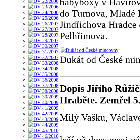
babyboxy v Havířově,
do Turnova, Mladé B
Jindřichova Hradce
Pelhřimova.
Dukát od České mi
Dopis Jiřího Růžič
Hraběte. Zemřel 5
Milý Vašku, Václav
leží už dnes mezi ná