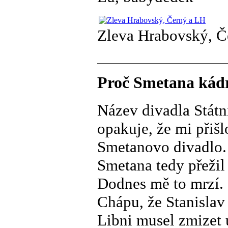
Zleva Hrabovský, Č
Proč Smetana kádr
Název divadla Státn
opakuje, že mi přišl
Smetanovo divadlo.
Smetana tedy přežil 
Dodnes mě to mrzí.
Chápu, že Stanisla
Libni musel zmizet u