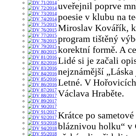
uveřejnil poprve mn
poesie v klubu na t
Miroslav Kovářík, k
program tištěný výb
korektní formě. A ce
Lidé si je začali op
nejznámější „Láska 
Letné. V Hořovicíc
Václava Hraběte.
Krátce po sametové 
bláznivou holku“ v 