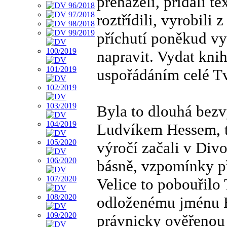
přeházeli, přidali t
roztřídili, vyrobili 
příchutí poněkud vy
napravit. Vydat kni
uspořádáním celé Tv
Byla to dlouhá bezv
Ludvíkem Hessem, 
výročí začali v Div
básně, vzpomínky př
Velice to pobouřilo
odloženému jménu Hr
právnicky ověřenou 