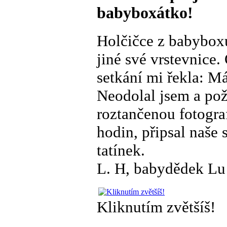
babyboxátko!
Holčičce z babyboxu 
jiné své vrstevnice.
setkání mi řekla: Má
Neodolal jsem a pož
roztančenou fotograf
hodin, připsal naše 
tatínek.
L. H, babydědek Lu
Kliknutím zvětšíš!