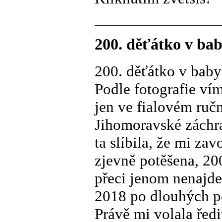
200. děťátko v ba
200. děťátko v bab
Podle fotografie ví
jen ve fialovém ručn
Jihomoravské záchr
ta slíbila, že mi za
zjevně potěšena, 20
přeci jenom nenajde
2018 po dlouhých pe
Právě mi volala ředi