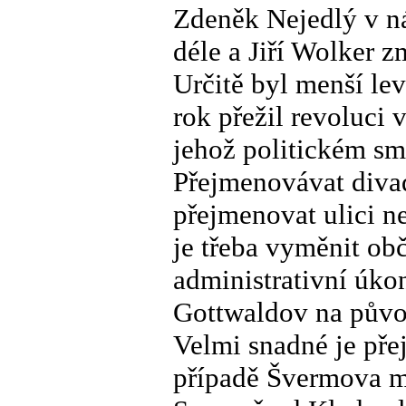
Zdeněk Nejedlý v n
déle a Jiří Wolker z
Určitě byl menší l
rok přežil revoluci 
jehož politickém sm
Přejmenovávat divadl
přejmenovat ulici 
je třeba vyměnit ob
administrativní úko
Gottwaldov na původ
Velmi snadné je pře
případě Švermova m