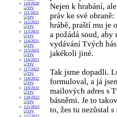
Nejen k hrabání, ale
práv ke své obraně:
hrábě, praští mu je 
a požádá soud, aby 
vydávání Tvých básn
jakékoli jiné.
Tak jsme dopadli. L
formuloval, a já jsem
mailových adres s 
básněmi. Je to tako
to, žes tu nezůstal 