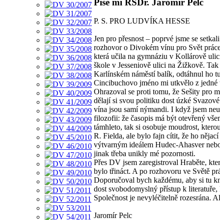
Píše mi RSDr. Jaromír Pelc
P. S. PRO LUDVÍKA HESSE
Jen pro přesnost – poprvé jsme se setkal
rozhovor o Divokém vínu pro Svět prác
která učila na gymnáziu v Kollárově ulici
škole v Jesseniově ulici na Žižkově. Ta
Karlínském náměstí balík, odtáhnul ho t
Cincibuchovo jméno mi utkvělo z jedné t
Ohrazoval se proti tomu, že Sešity pro m
dělají si svou politiku dost úzké Svazov
vína jsou samí nýmandi. I když jsem neu
filozofii: že časopis má být otevřený vš
támhleto, tak si osobuje moudrost, kte
R. Fielda, ale bylo fajn cítit, že ho něja
výtvarným ideálem Hudec-Ahasver nebo Ja
jinak třeba unikly mé pozornosti.
Přes DV jsem zaregistroval Hraběte, kte
bylo třináct. A po rozhovoru ve Světě pr
Doporučoval bych každému, aby si tu knih
dost svobodomyslný přístup k literatuře,
Společnost je nevyléčitelně rozesrána. Al
Jaromír Pelc