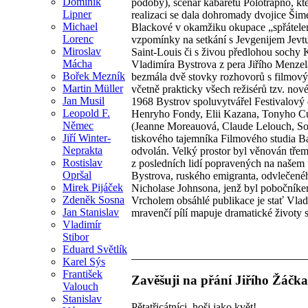
Dominik
podoby), scénář kabaretu Polotrapno, kt
Lipner
realizaci se dala dohromady dvojice Ši
Michael
Blackové v okamžiku okupace „spřátelen
Lorenc
vzpomínky na setkání s Jevgenijem Jevtu
Miroslav
Saint-Louis či s živou předlohou sochy 
Mácha
Vladimíra Bystrova z pera Jiřího Menzela,
Bořek Mezník
bezmála dvě stovky rozhovorů s filmový
Martin Müller
včetně prakticky všech režisérů tzv. no
Jan Musil
1968 Bystrov spoluvytvářel Festivalový
Leopold F.
Henryho Fondy, Elii Kazana, Tonyho Curt
Němec
(Jeanne Moreauová, Claude Lelouch, Sop
Jiří Winter-
tiskového tajemníka Filmového studia Bar
Neprakta
odvolán. Velký prostor byl věnován tře
Rostislav
z posledních lidí popravených na našem 
Opršal
Bystrova, ruského emigranta, odvlečen
Mirek Pijáček
Nicholase Johnsona, jenž byl pobočníkem 
Zdeněk Sosna
Vrcholem obsáhlé publikace je stať Vladi
Jan Stanislav
mravenčí pílí mapuje dramatické životy 
Vladimír
Stibor
Eduard Světlík
Karel Sýs
František
Zavěšuji na přání Jiřího Žáčka
Valouch
Stanislav
Pětatřicátníci, hoši jako květ!