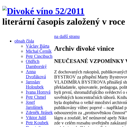
literární časopis založený v roce
na další stranu
obsah čísla
Václav Bárta
Archiv divoké vinice
Michal Černík
Petr Cincibuch
NEUČESANÉ VZPOMÍNKY 
Oldřich
Damborský
Anna
Z dochovaných rukopisů, publikovaných
Dvořáková
BYSTROV za přispění Marty Bystro
Jaroslav
VLADIMÍRA BYSTROVA přinášejí shrnutí
Holoubek
překladatele, spisovatele, pedagoga, pol
Ivana Horová
byli první, shromažďujícího svědectví 
Petr Chmel
sovětských koncentračních táborů. Knih
Josef
byla doplněna o velké množství archivní
Jarolímek
publikovány vůbec poprvé – například 
Zdeněk Jirásek
odsouzeným za „protisovětskou činnost“
Viktor Juliš
lágru a zoufalé, leč neúnavné apely Nik
Petr Koubek
zde v celém rozsahu uveřejněn zakázan