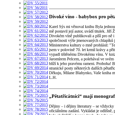
Divoké víno - babybox pro pěta
Karel Sýs mi věnoval knihu Byla jednou 
mě postavil její autor, uvádí titulek. Ji
Divokém víně publikovali a píší pro ně i 
společnosti výše jmenovaných chlapíků j
Ministerstva kultury o mně prohlásil: "Te
jsem v polovině 70. let krmil krávy a p
vypadl tištěnému Divokému vínu. V knize 
Jaromírem Pelcem, a polehával ve svém d
blíží k jeho pravému rameni. Proboha! By
stranické posty některých dalších pětatři
Děkuju, Milane Blahynko, Vaše kniha mi
L.H.
„Pětatřicátníci“ mají monografi
Dějiny – i dějiny literatury – se vždyck
oficiálnímu zadání. Vykládat je odlišně,