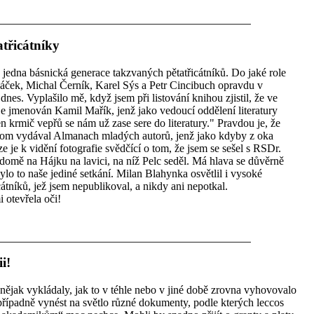
třicátníky
jedna básnická generace takzvaných pětatřicátníků. Do jaké role
ří Žáček, Michal Černík, Karel Sýs a Petr Cincibuch opravdu v
dnes. Vyplašilo mě, když jsem při listování knihou zjistil, že ve
e jmenován Kamil Mařík, jenž jako vedoucí oddělení literatury
n krmič vepřů se nám už zase sere do literatury." Pravdou je, že
řitom vydával Almanach mladých autorů, jenž jako kdyby z oka
je k vidění fotografie svědčící o tom, že jsem se sešel s RSDr.
omě na Hájku na lavici, na níž Pelc seděl. Má hlava se důvěrně
lo to naše jediné setkání. Milan Blahynka osvětlil i vysoké
cátníků, jež jsem nepublikoval, a nikdy ani nepotkal.
 otevřela oči!
i!
y nějak vykládaly, jak to v téhle nebo v jiné době zrovna vyhovovalo
 případně vynést na světlo různé dokumenty, podle kterých leccos