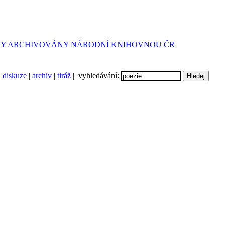
diskuze
|
archiv
|
tiráž
| vyhledávání: