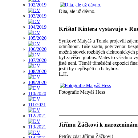
Dita, ale už dávno.
Krištof Kintera vystavuje v Ru
Synkové Matyáš a Tonda projevili zájem 
odmítnout. Tuše zradu, potvrzenou bezpl
možná stovek rozbitých elektronických př
byl zavěšen globus. Mates to všechno v
jistě není. Téměř tříměsíční expozici fi
jestli by nepřispěli na babybox.
L.H.
Fotografie Matyáš Hess
Jiřímu Žáčkovi k narozeninám 6
Petrův zdar Jiřímu Žáčkovi!