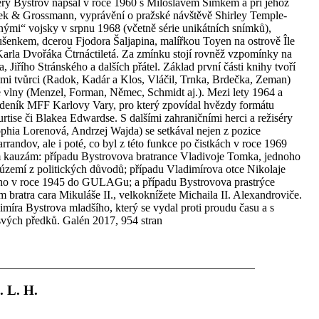
erý Bystrov napsal v roce 1960 s Miloslavem Šimkem a při jehož
mek & Grossmann, vyprávění o pražské návštěvě Shirley Temple-
ými“ vojsky v srpnu 1968 (včetně série unikátních snímků),
šenkem, dcerou Fjodora Šaljapina, malířkou Toyen na ostrově Île
Karla Dvořáka Čtrnáctiletá. Za zmínku stojí rovněž vzpomínky na
 Jiřího Stránského a dalších přátel. Základ první části knihy tvoří
mi tvůrci (Radok, Kadár a Klos, Vláčil, Trnka, Brdečka, Zeman)
vé vlny (Menzel, Forman, Němec, Schmidt aj.). Mezi lety 1964 a
 deník MFF Karlovy Vary, pro který zpovídal hvězdy formátu
ise či Blakea Edwardse. S dalšími zahraničními herci a režiséry
hia Lorenová, Andrzej Wajda) se setkával nejen z pozice
randov, ale i poté, co byl z této funkce po čistkách v roce 1969
m kauzám: případu Bystrovova bratrance Vladivoje Tomka, jednoho
území z politických důvodů; případu Vladimírova otce Nikolaje
ého v roce 1945 do GULAGu; a případu Bystrovova prastrýce
bratra cara Mikuláše II., velkoknížete Michaila II. Alexandroviče.
míra Bystrova mladšího, který se vydal proti proudu času a s
svých předků. Galén 2017, 954 stran
. L. H.