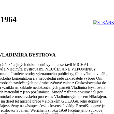
 1964
VLADIMÍRA BYSTROVA
 článků a jiných dokumentů vybral a sestavil MICHAL
vové a Vladimíra Bystrova ml. NEUČESANÉ VZPOMÍNKY
 půlstoleté tvorby významného publicisty, filmového novináře,
itického komentátora a v neposlední řadě zakladatele výboru Oni
o osobách zavlečených po druhé světové válce z Československa do
a vznikla na základě nedokončených pamětí Vladimíra Bystrova a
ch materiálů z jeho pozůstalosti. Mnohé z těchto dokumentů jsou
protokol z moskevského procesu s Vladimírovým otcem Nikolajem,
 na deset let nucené práce v sibiřském GULAGu, jeho dopisy z
olajovy ženy na zástupce československé vlády. Rovněž poprvé je
ý rozhovor s Janem Werichem z roku 1959 (včetně jeho zvukové