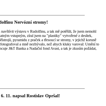
dolfinu Nervózní stromy!
navštívit výstavu v Rudolfinu, a tak mě potěšili, že jsem nemohl
atným vstupným, zíral jsem na "plastiky" vytvořené z desítek,
ístrojů, pyramidu z praček a třesoucí se stromy, v jejichž koruně
yfotografoval a mně nezbývalo, než abych kluky varoval: Umění to
nancuje J&T Banka a Nadační fond Avast, a tak je zkusím požádat,
. 11. napsal Rostislav Opršal!