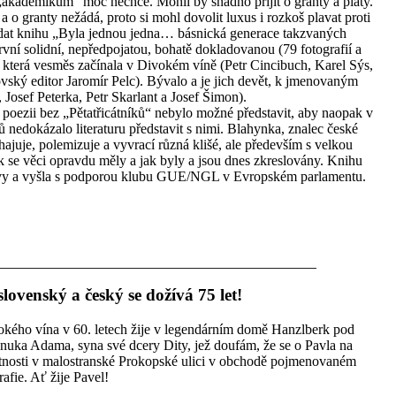
se „akademikům“ moc nechce. Mohli by snadno přijít o granty a platy.
o granty nežádá, proto si mohl dovolit luxus i rozkoš plavat proti
dat knihu „Byla jednou jedna… básnická generace takzvaných
 První solidní, nepředpojatou, bohatě dokladovanou (79 fotografií a
ě, která vesměs začínala v Divokém víně (Petr Cincibuch, Karel Sýs,
tovský editor Jaromír Pelc). Bývalo a je jich devět, k jmenovaným
, Josef Peterka, Petr Skarlant a Josef Šimon).
poezii bez „Pětatřicátníků“ nebylo možné představit, aby naopak v
ů nedokázalo literaturu představit s nimi. Blahynka, znalec české
ajuje, polemizuje a vyvrací různá klišé, ale především s velkou
k se věci opravdu měly a jak byly a jsou dnes zkreslovány. Knihu
atovy a vyšla s podporou klubu GUE/NGL v Evropském parlamentu.
lovenský a český se dožívá 75 let!
okého vína v 60. letech žije v legendárním domě Hanzlberk pod
uka Adama, syna své dcery Dity, jež doufám, že se o Pavla na
žitnosti v malostranské Prokopské ulici v obchodě pojmenovaném
afie. Ať žije Pavel!