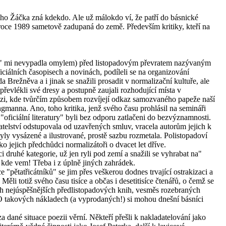
ího Žáčka zná kdekdo. Ale už málokdo ví, že patří do básnické
 roce 1989 sametově zadupaná do země. Především kritiky, kteří na
ě "i" mi nevypadla omylem) před listopadovým převratem nazývaným
iciálních časopisech a novinách, podíleli se na organizování
 Brežněva a i jinak se snažili prosadit v normalizační kultuře, ale
převlékli své dresy a postupně zaujali rozhodující místa v
izi, kde tvůrčím způsobem rozvíjejí odkaz samozvaného papeže naší
ungmanna. Ano, toho kritika, jenž svého času prohlásil na semináři
"oficiální literatury" byli bez odporu zatlačeni do bezvýznamnosti.
elství odstupovala od uzavřených smluv, vracela autorům jejich k
ly vysázené a ilustrované, prostě sazbu rozmetala. Polistopadoví
ko jejich předchůdci normalizátoři o dvacet let dříve.
ci druhé kategorie, už jen ryli pod zemí a snažili se vyhrabat na"
 kde vem! Třeba i z úplně jiných zahrádek.
e "pětatřicátníků" se jim přes veškerou dodnes trvající ostrakizaci a
ěli totiž svého času tisíce a občas i desetitisíce čtenářů, o čemž se
ich nejúspěšnějších předlistopadových knih, vesměs rozebraných
 takových nákladech (a vyprodaných!) si mohou dnešní básníci
za dané situace poezii věrní. Někteří přešli k nakladatelování jako