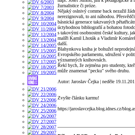
např. Josef Šimon, jiní k pedagogické a l
žurnalistice či próze.
Nějaký oslnivý comme back nezažil žádný z
nerezignovali, to ani náhodou. Přesvědč
básnická generace takzvaných pětatřicátn
úctyhodnou bibliografií a bohatou fotodo
s takovými osobnostmi české kultury, jak
malíři Kamil Lhoták a Vladimír Komárek
další.
Blahynkova kniha je bohužel neprodejná,
Evropského parlamentu, sdružení v pol
významných knihovnách.
Řekl bych, že zejména pro studenty, kteří
může znamenat "pecku" svého druhu.
Autor: Jaroslav Čejka | neděle 19.11.201
Zvyšte článku karmu!
https://jaroslavcejka.blog.idnes.cz/blo