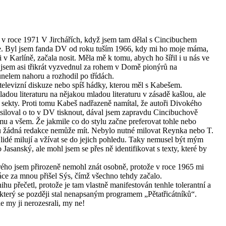
i v roce 1971 V Jirchářích, když jsem tam dělal s Cincibuchem
e. Byl jsem fanda DV od roku tuším 1966, kdy mi ho moje máma,
 v Karlíně, začala nosit. Měla mě k tomu, abych ho šířil i u nás ve
k jsem asi třikrát vyzvednul za rohem v Domě pionýrů na
unelem nahoru a rozhodil po třídách.
elevizní diskuze nebo spíš hádky, kterou měl s Kabešem.
ladou literaturu na nějakou mladou literaturu v zásadě kašlou, ale
é sekty. Proti tomu Kabeš nadřazeně namítal, že autoři Divokého
siloval o to v DV tisknout, dával jsem zapravdu Cincibuchově
emu a všem. Že jakmile co do stylu začne preferovat tohle nebo
rou žádná redakce nemůže mít. Nebylo nutné milovat Reynka nebo T.
cí lidé milují a vžívat se do jejich pohledu. Taky nemusel být mým
sanský, ale mohl jsem se přes ně identifikovat s texty, které by
rého jsem přirozeně nemohl znát osobně, protože v roce 1965 mi
áce za mnou přišel Sýs, čímž všechno tehdy začalo.
u přečetl, protože je tam vlastně manifestován tenhle tolerantní a
 který se později stal nenapsaným programem „Pětatřicátníků“.
e my ji nerozesrali, my ne!