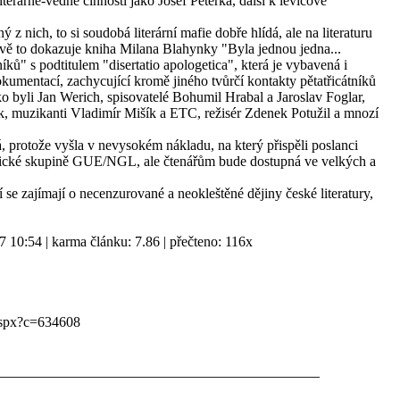
iterárně-vědné činnosti jako Josef Peterka, další k levicové
 nich, to si soudobá literární mafie dobře hlídá, ale na literaturu
ivě to dokazuje kniha Milana Blahynky "Byla jednou jedna...
íků" s podtitulem "disertatio apologetica", která je vybavená i
kumentací, zachycující kromě jiného tvůrčí kontakty pětatřicátníků
o byli Jan Werich, spisovatelé Bohumil Hrabal a Jaroslav Foglar,
, muzikanti Vladimír Mišík a ETC, režisér Zdenek Potužil a mnozí
 protože vyšla v nevysokém nákladu, na který přispěli poslanci
itické skupině GUE/NGL, ale čtenářům bude dostupná ve velkých a
 se zajímají o necenzurované a neokleštěné dějiny české literatury,
7 10:54 | karma článku: 7.86 | přečteno: 116x
g.aspx?c=634608