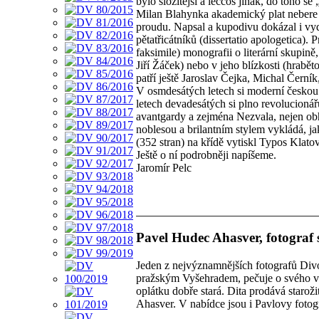
bylo složitější a leccos jinak, do toho 
Milan Blahynka akademický plat nebere a 
proudu. Napsal a kupodivu dokázal i vy
pětatřicátníků (dissertatio apologetica).
faksimile) monografii o literární skupin
Jiří Žáček) nebo v jeho blízkosti (hrabě
patří ještě Jaroslav Čejka, Michal Černík
V osmdesátých letech si moderní českou 
letech devadesátých si plno revolucionář
avantgardy a zejména Nezvala, nejen obh
noblesou a brilantním stylem vykládá, ja
(352 stran) na křídě vytiskl Typos Kl
Ještě o ní podrobněji napíšeme.
Jaromír Pelc
Pavel Hudec Ahasver, fotograf s
Jeden z nejvýznamnějších fotografů Div
pražským Vyšehradem, pečuje o svého vn
oplátku dobře stará. Dita prodává staro
Ahasver. V nabídce jsou i Pavlovy fotogr