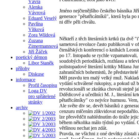
Vávra
Alenka
Jméno nejčtenějšího českého básníka Jiř
Vávrová
generace "pětatřicátníků", která byla po
Eduard Veselý
ni dřív pěli chválu.
Pavlína
Vítková
Zora Wildová
Někteří z těch literárních krtků (ta dv
Zuzana
sametová revoluce často publikovali v of
Zimermannová
čtenářských konferencí o knihách Leonida
Jiří Žáček
po 17. listopadu se rychle vzpamatovali, 
poetický démon
soudobých periodikách, rozhlasu a telev
Libor Staněk
polistopadové literární kritiky Milana J
přílohy
zahraničních bohemistů, že představitelé 
Diskuse
Měl pravdu ten malý velký muž. Nakladat
informace
vydání schválené rukopisy, a pokud už by
Profil časopisu
revolucionáři se zkrátka chovali stejně ja
Loga DV
Ddědicové a učedlníci M. J., literární krt
pro spřátelené
pětatřicátníky" co nejvíce humusu. Vem,
stránky
Ale světe div se, devět básníků z generac
archiv
cenzuru mlčením zlikvidovat nepodařilo. M
lze přesvědčit nahlédnutím do tiráže jej
během několika málo týdnů po vydání. O
většinou nechat jen zdát.
Pravda, ne všichni z oné devítky zůstali 