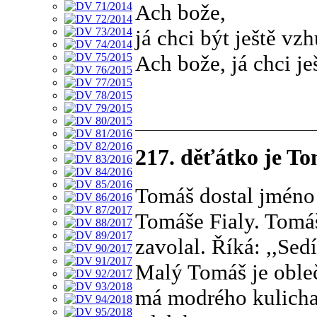
Ach bože,
já chci být ještě vzh
Ach bože, já chci ješ
217. děťátko je T
Tomáš dostal jméno 
Tomáše Fialy. Tomáš
zavolal. Říká: ,,Se
Malý Tomáš je obleč
má modrého kulicha.