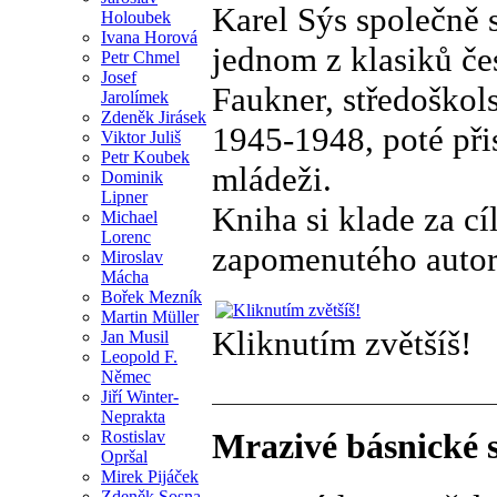
Karel Sýs společně 
Holoubek
Ivana Horová
jednom z klasiků če
Petr Chmel
Josef
Faukner, středoškols
Jarolímek
Zdeněk Jirásek
1945-1948, poté při
Viktor Juliš
Petr Koubek
mládeži.
Dominik
Lipner
Kniha si klade za cí
Michael
Lorenc
zapomenutého autor
Miroslav
Mácha
Bořek Mezník
Martin Müller
Kliknutím zvětšíš!
Jan Musil
Leopold F.
Němec
Jiří Winter-
Neprakta
Mrazivé básnické
Rostislav
Opršal
Mirek Pijáček
Zdeněk Sosna