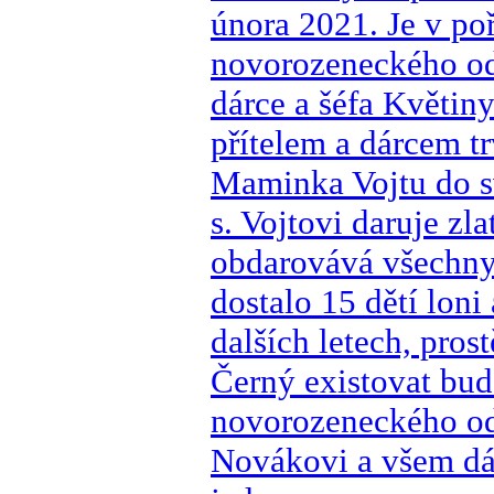
února 2021. Je v po
novorozeneckého od
dárce a šéfa Květiny
přítelem a dárcem t
Maminka Vojtu do s
s. Vojtovi daruje z
obdarovává všechny 
dostalo 15 dětí loni
dalších letech, pros
Černý existovat bu
novorozeneckého od
Novákovi a všem dá