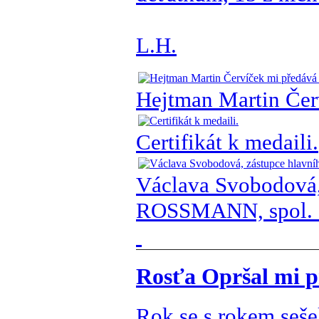
L.H.
Hejtman Martin Čer
Certifikát k medaili.
Václava Svobodová, 
ROSSMANN, spol. s.
Rosťa Opršal mi p
Rok se s rokem seše