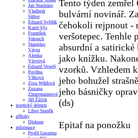
Tento týden zemřel 
Jan Stanislav
Vladimír
bulvární novinář. Za
Stibor
Eduard Světlík
čehokoli rejpnout - 
Karel Sýs
František
veršotepec. Tenhle p
Valouch
Stanislav
absurdní a satirické 
Vávra
Alenka
jako knížku. Nakone
Vávrová
Eduard Veselý
vzorků. Vzhledem k
Pavlína
Vítková
jeho bohužel strašn
Zora Wildová
Zuzana
jeho básničky opra
Zimermannová
Jiří Žáček
(ds)
poetický démon
Libor Staněk
přílohy
Diskuse
Epitaf na ponožku
informace
Profil časopisu