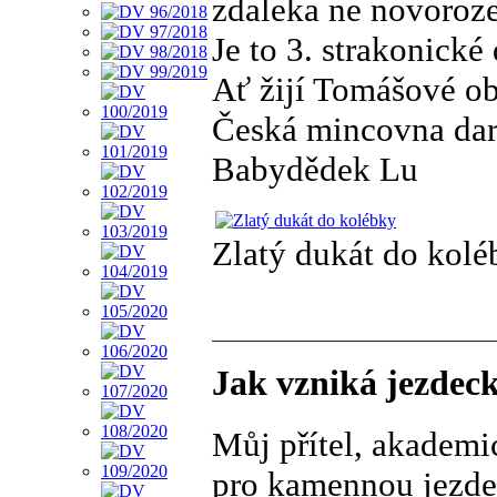
zdaleka ne novoroze
Je to 3. strakonické
Ať žijí Tomášové ob
Česká mincovna dar
Babydědek Lu
Zlatý dukát do kolé
Jak vzniká jezdec
Můj přítel, akademi
pro kamennou jezde