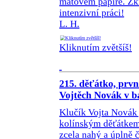
matovém papíře. Zk
intenzivní práci!
L. H.
Kliknutím zvětšíš!
215. děťátko, první
Vojtěch Novák v b
Klučík Vojta Novák 
kolínským děťátkem
zcela nahý a úplně 