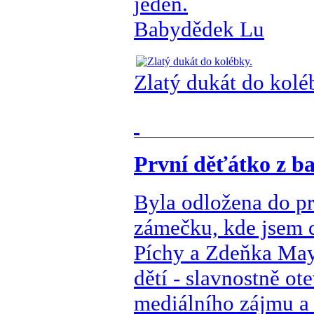
jeden.
Babydědek Lu
Zlatý dukát do kolé
První děťátko z ba
Byla odložena do p
zámečku, kde jsem dí
Píchy a Zdeňka May
dětí - slavnostně o
mediálního zájmu a 