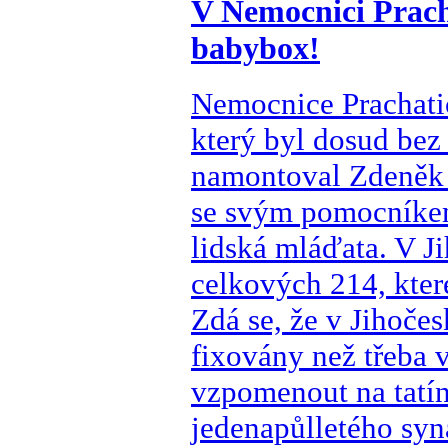
V Nemocnici Pracha
babybox!
Nemocnice Prachatic
který byl dosud bez
namontoval Zdeněk
se svým pomocníke
lidská mláďata. V J
celkových 214, kter
Zdá se, že v Jihoče
fixovány než třeba 
vzpomenout na tatín
jedenapůlletého sy