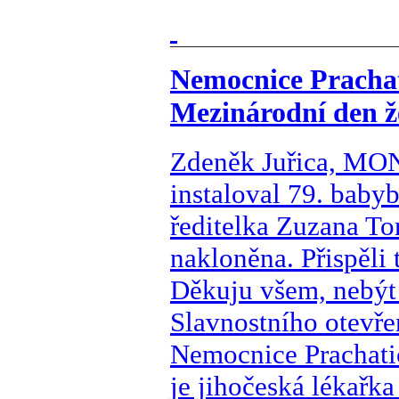
Nemocnice Prachati
Mezinárodní den ž
Zdeněk Juřica, MON
instaloval 79. baby
ředitelka Zuzana Tor
nakloněna. Přispěli 
Děkuju všem, nebýt 
Slavnostního otevřen
Nemocnice Prachati
je jihočeská lékařk