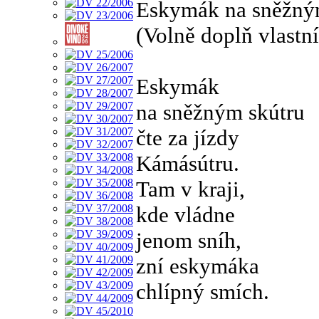
Eskymák na sněžný
(Volně doplň vlastn
Eskymák
na sněžným skútru
čte za jízdy
Kámásútru.
Tam v kraji,
kde vládne
jenom sníh,
zní eskymáka
chlípný smích.