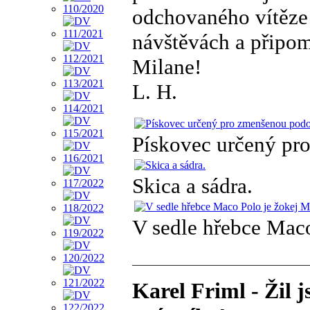
odchovaného vítěze 
návštěvách a připom
Milane!
L. H.
Pískovec určený pr
Skica a sádra.
V sedle hřebce Maco
Karel Friml - Žil 