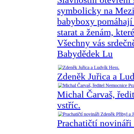
symbolicky na Mezin
babyboxy pomáhají 
starat a ženám, kter
Všechny vás srdečn
Babydědek Lu
Zdeněk Juřica a Lud
Michal Čarvaš, ředi
vstříc.
Prachatičtí novinář