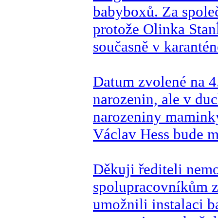
babyboxů. Za společ
protože Olinka Stanĺ
současně v karantén
Datum zvolené na 4.
narozenin, ale v duc
narozeniny maminky
Václav Hess bude mít
Děkuji řediteli nem
spolupracovníkům za
umožnili instalaci 