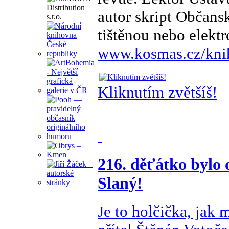
autor skript Občans
tištěnou nebo elekt
www.kosmas.cz/knihy
Kliknutím zvětšíš!
216. děťátko bylo
Slaný!
Je to holčička, jak 