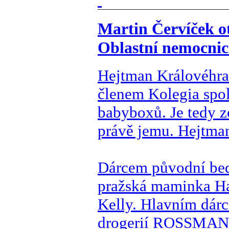
Martin Červíček o
Oblastní nemocnic
Hejtman Královéhrad
členem Kolegia spol
babyboxů. Je tedy zc
právě jemu. Hejtman
Dárcem původní bed
pražská maminka Ha
Kelly. Hlavním dár
drogerií ROSSMANN, 