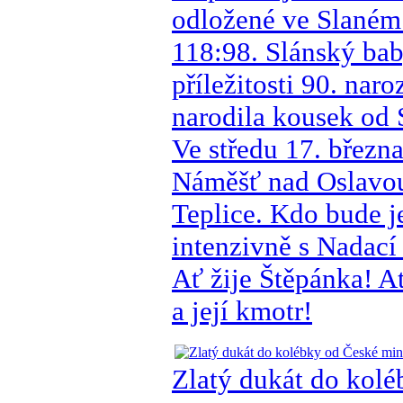
odložené ve Slaném.
118:98. Slánský bab
příležitosti 90. nar
narodila kousek od 
Ve středu 17. břez
Náměšť nad Oslavou
Teplice. Kdo bude 
intenzivně s Nadací
Ať žije Štěpánka! A
a její kmotr!
Zlatý dukát do kol