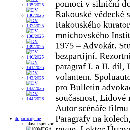
pomoci v silniční d
Rakouské vědecké s
Rakouského kuratori
mnichovského Insti
1975 – Advokát. St
bezpartijní. Rezort
paragraf I. a II. díl,
volantem. Spoluaut
pro Bulletin advoka
současnost, Lidové 
Autor scénáře filmu 
Paragrafy na kolech
doporučujeme
hlavní sponzor
revue. Lektor Ústav