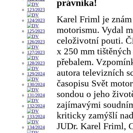
právníka!
Karel Friml je znám
motorismu. Vydal m
celoživotní pouti. Č
x 250 mm tištěných 
přebalem. Vzpomínk
autora televizních 
časopisu Svět moto
sondou o jeho životě
zajímavými soudním
kriticky zamýšlí na
JUDr. Karel Friml, C