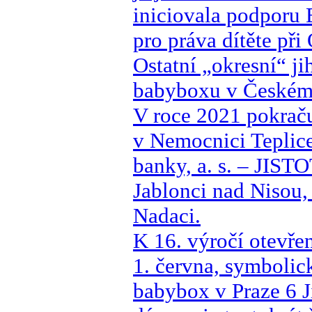
iniciovala podporu
pro práva dítěte př
Ostatní „okresní“ j
babyboxu v Českém 
V roce 2021 pokrač
v Nemocnici Teplic
banky, a. s. – JISTO
Jablonci nad Nisou,
Nadaci.
K 16. výročí otevře
1. června, symbolic
babybox v Praze 6 J