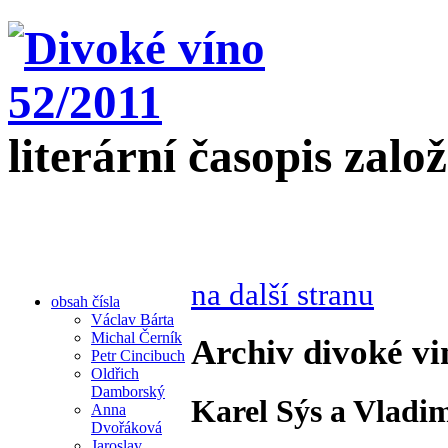
literární časopis zalo
na další stranu
obsah čísla
Václav Bárta
Michal Černík
Archiv divoké vi
Petr Cincibuch
Oldřich
Damborský
Karel Sýs a Vladim
Anna
Dvořáková
Jaroslav