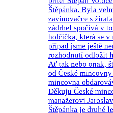
přítel Štěpán Votoč
Štěpánka. Byla velm
zavinovačce s žiraf
zádrhel spočívá v to
holčička, která se 
případ jsme ještě n
rozhodnutí odložit 
Ať tak nebo onak, š
od České mincovny
mincovna obdarováv
Děkuju České minc
manažerovi Jarosla
Štěpánka je druhé l