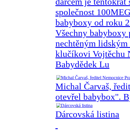
dárcem je tentokrát
společnost 100MEGA
babyboxy od roku 2
Všechny babyboxy p
nechtěným lidským 
klučíkovi Vojtěchu
Babydědek Lu
Michal Čarvaš, ředi
otevřel babybox''. 
Dárcovská listina