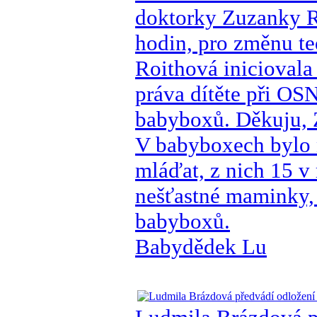
doktorky Zuzanky Ro
hodin, pro změnu t
Roithová inicioval
práva dítěte při OSN
babyboxů. Děkuju,
V babyboxech bylo 
mláďat, z nich 15 v 
nešťastné maminky, 
babyboxů.
Babydědek Lu