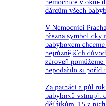
nemocnice v okně d
dárcům všech babyb
V Nemocnici Prachat
března symbolicky 
babyboxem chceme 
nejrůznějších důvod
zároveň pomůžeme p
nepodařilo si pořídit
Za patnáct a půl r
babyboxů vstoupit d
děťátkům, 15 z nich