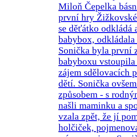
Miloň Čepelka básn
první hry Žižkovské
se děťátko odkládá 
babybox, odkládala 
Sonička byla první z
babyboxu vstoupila
zájem sdělovacích p
dětí. Sonička ovšem
způsobem - s rodným
našli maminku a spol
vzala zpět, že jí p
holčiček, pojmenov