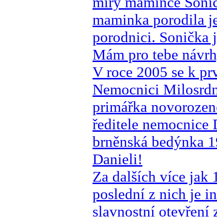
míry mamince Soničk
maminka porodila ješ
porodnici. Sonička 
Mám pro tebe návrh,
V roce 2005 se k p
Nemocnici Milosrdný
primářka novorozen
ředitele nemocnice
brněnská bedýnka 1
Danieli!
Za dalších více jak 
poslední z nich je 
slavnostní otevření