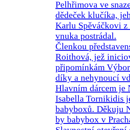
Pelhřimova ve snaze
dědeček klučíka, je
Karlu Spěváčkovi z
vnuka postrádal.
Členkou představen
Roithová, jež inici
připomínkám Výboru 
díky a nehynoucí v
Hlavním dárcem je N
Isabella Tornikidis
babyboxů. Děkuju N
by babybox v Pracha
Slavnostní otevření