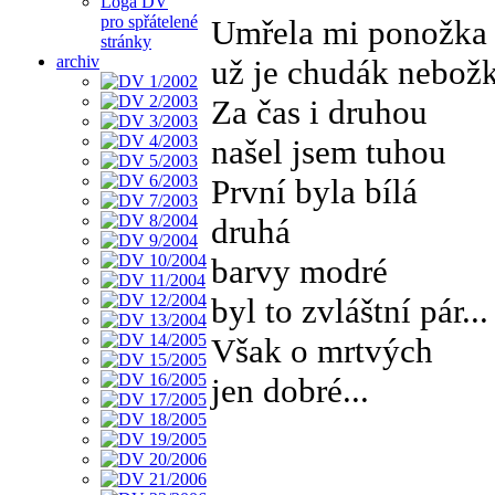
Loga DV
pro spřátelené
Umřela mi ponožka
stránky
archiv
už je chudák nebož
Za čas i druhou
našel jsem tuhou
První byla bílá
druhá
barvy modré
byl to zvláštní pár...
Však o mrtvých
jen dobré...