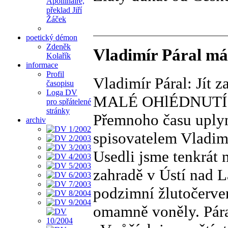
Apollinaire,
překlad Jiří
Žáček
poetický démon
Zdeněk
Vladimír Páral má 
Kolařík
informace
Profil
Vladimír Páral: Jít 
časopisu
Loga DV
MALÉ OHlÉDNUTÍ
pro spřátelené
stránky
Přemnoho času uplyn
archiv
spisovatelem Vladim
Usedli jsme tenkrát n
zahradě v Ústí nad L
podzimní žlutočerve
omamně voněly. Páral