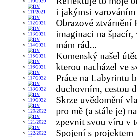
Reflektuje to moje o
i jakýmsi varováním
Obrazové ztvárnění Rá
imaginaci na špacír,
mám rád...
Komenský našel útěch
kterou nacházel ve s
Práce na Labyrintu 
duchovním, cestou do
Skrze uvědomění vla
pro mě (a stále je) 
zpevnit svou víru v to
Spojení s projektem 