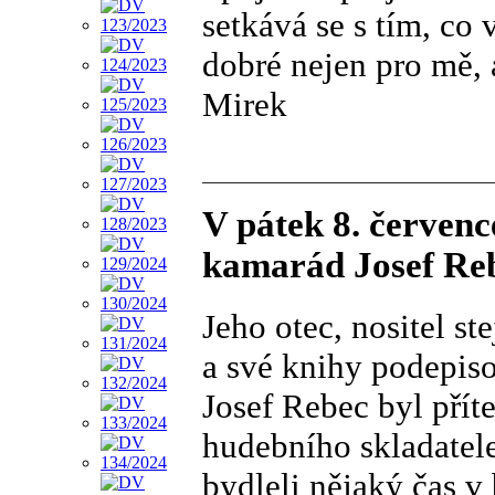
setkává se s tím, co 
dobré nejen pro mě, a
Mirek
V pátek 8. červen
kamarád Josef Reb
Jeho otec, nositel st
a své knihy podepi
Josef Rebec byl přít
hudebního skladatele
bydleli nějaký čas v