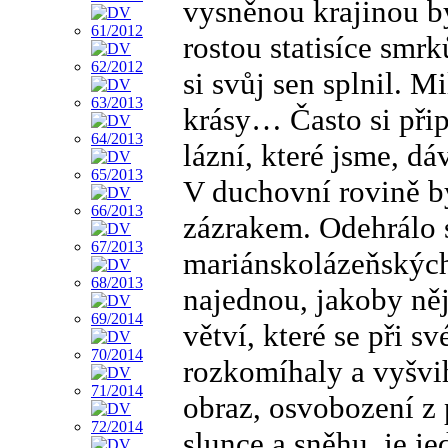
vysněnou krajinou by
rostou statisíce smr
si svůj sen splnil. 
krásy… Často si při
lázní, které jsme, dá
V duchovní rovině 
zázrakem. Odehrálo s
mariánskolázeňských
najednou, jakoby něj
větví, které se při 
rozkomíhaly a vyšvih
obraz, osvobození z 
slunce a sněhu, je j