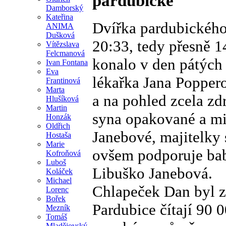
pardubické
Damborský
Kateřina
Dvířka pardubického
ANIMA
Dušková
20:33, tedy přesně 14
Vítězslava
Felcmanová
konalo v den pátých
Ivan Fontana
Eva
lékařka Jana Poppero
Frantinová
Marta
a na pohled zcela zd
Hlušíková
Martin
syna opakované a mi
Honzák
Oldřich
Janebové, majitelky s
Hostaša
Marie
ovšem podporuje bab
Kofroňová
Luboš
Libuško Janebová.
Koláček
Michael
Chlapeček Dan byl z
Lorenc
Bořek
Pardubice čítají 90 
Mezník
Tomáš
Mladějovský