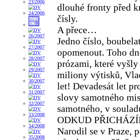
dlouhé fronty před 
čísly.
A přece…
Jedno číslo, boubela
opomenout. Toho dne
prózami, které vyšly
miliony výtisků, Vla
let! Devadesát let pr
slovy samotného mist
samotného, v soulad
ODKUD PŘICHÁZÍ
Narodil se v Praze, 