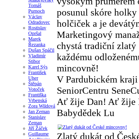
vysokým průměrem o
Tomáš
posunul skóre holky
Purnoch
Václav
holčiček a je devát
Odradovec
Rostislav
Marketingový manaže
Opršal
Marek
chystá tradiční zlatý
Řezanka
Dušan Spáčil
každému odloženému
Vladimír
Stibor
mincovně!
Karel Sýs
František
V Pardubickém kraji 
Uher
Štěpán
SeniorCentru SeneCu
Votoček
Františka
Ať žije Dan! Ať žije
Vrbenská
Zora Wildová
Babydědek Lu
Jan Zeman
Stanislav
Zeman
Jiří Žáček
Zlatý dukát od Česk
Guillaume