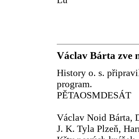
Václav Bárta zve 
History o. s. připra
program.
PĚTAOSMDESÁT
Václav Noid Bárta, Da
J. K. Tyla Plzeň, Ha