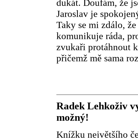
dukát. Doufám, že js
Jaroslav je spokojen
Taky se mi zdálo, ž
komunikuje ráda, pro
zvukaři protáhnout k
přičemž mě sama roz
Radek Lehkoživ vy
možný!
Knížku největšího č