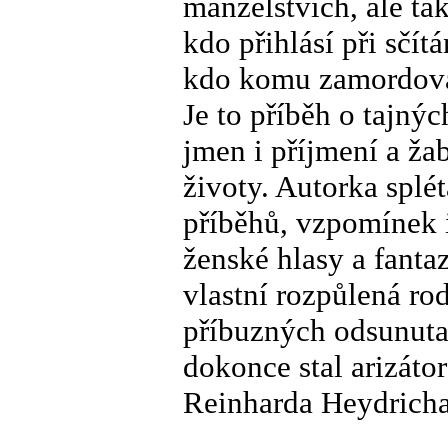
manželstvích, ale tak
kdo přihlásí při sčít
kdo komu zamordova
Je to příběh o tajný
jmen i příjmení a ža
životy. Autorka splé
příběhů, vzpomínek 
ženské hlasy a fantaz
vlastní rozpůlená rod
příbuzných odsunuta 
dokonce stal arizáto
Reinharda Heydricha