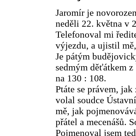
Jaromír je novoroze
neděli 22. května v 
Telefonoval mi ředit
výjezdu, a ujistil mě
Je pátým budějovic
sedmým děťátkem z b
na 130 : 108.
Ptáte se právem, jak
volal soudce Ústavní
mě, jak pojmenovává
přátel a mecenášů. S
Pojmenoval jsem ted