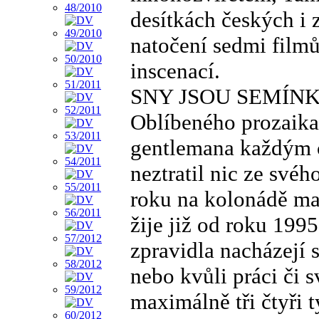
desítkách českých i 
natočení sedmi filmů
inscenací.
SNY JSOU SEMÍN
Oblíbeného prozaika,
gentlemana každým co
neztratil nic ze svéh
roku na kolonádě ma
žije již od roku 1995
zpravidla nacházejí s
nebo kvůli práci či 
maximálně tři čtyři 