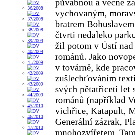
půvabnou a věčně za
vychovaným, moravs
bratrem Bohuslavem,
čtvrti nedaleko park
žil potom v Ústí nad
románů. Jako novope
v továrně, kde praco
zušlechťováním text
svých pětatřiceti let
románů (například V
vichřice, Katapult, 
Generální zázrak, Pl
mnohozvířetem, Tam 