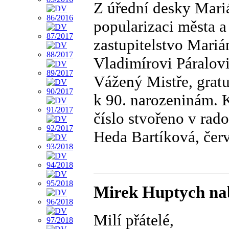
Z úřední desky Mariá
popularizaci města a 
zastupitelstvo Mariá
Vladimírovi Páralovi
Vážený Mistře, gratu
k 90. narozeninám. K
číslo stvořeno v rado
Heda Bartíková, čer
Mirek Huptych nab
Milí přátelé,