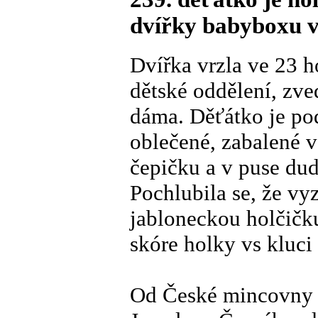
dvířky babyboxu v
Dvířka vrzla ve 23 h
dětské oddělení, zved
dáma. Děťátko je podl
oblečené, zabalené v
čepičku a v puse dudl
Pochlubila se, že vy
jabloneckou holčičku
skóre holky vs kluci
Od České mincovny a