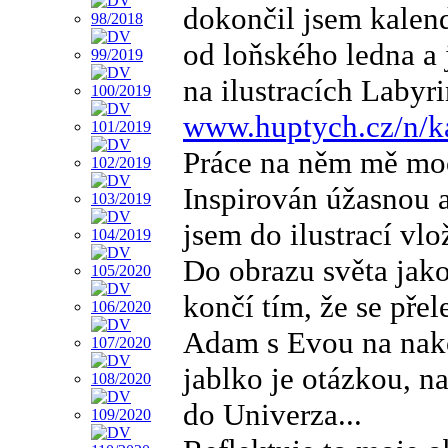
dokončil jsem kalend
od loňského ledna a 
na ilustracích Labyri
www.huptych.cz/n/ka
Práce na něm mě moc
Inspirován úžasnou 
jsem do ilustrací vlo
Do obrazu světa jako
končí tím, že se přel
Adam s Evou na nako
jablko je otázkou, n
do Univerza...