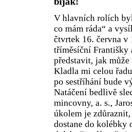
biják!
V hlavních rolích by
co mám ráda“ a vysíl
čtvrtek 16. června v
tříměsíční Františky 
představit, jak můž
Kladla mi celou řad
po sestříhání bude v
Natáčení bedlivě sl
mincovny, a. s., Jar
úkolem je zdůraznit
dostane do kolébky 