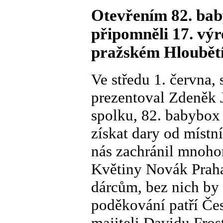
Otevřením 82. bab
připomněli 17. výr
pražském Hloubětí
Ve středu 1. června,
prezentoval Zdeněk J
spolku, 82. babybox
získat dary od místn
nás zachránil mnoho
Květiny Novák Praha
dárcům, bez nich by 
poděkování patří Čes
majiteli Davidu Fros