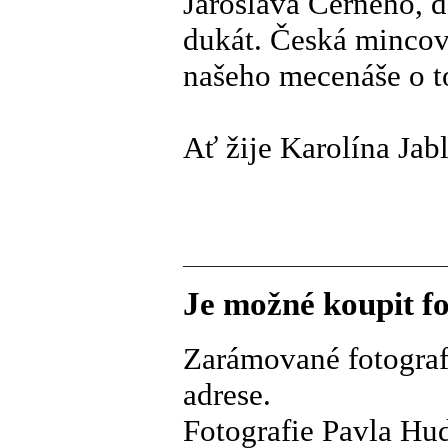
Jaroslava Černého, 
dukát. Česká mincovn
našeho mecenáše o to
Ať žije Karolína Jab
Je možné koupit f
Zarámované fotograf
adrese.
Fotografie Pavla Hu