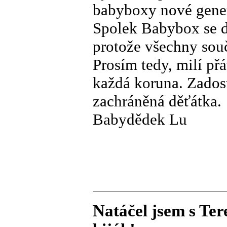
babyboxy nové gene
Spolek Babybox se do
protože všechny souč
Prosím tedy, milí př
každá koruna. Zados
zachráněná děťátka.
Babydědek Lu
Natáčel jsem s Te