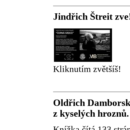
Jindřich Štreit zve
Kliknutím zvětšíš!
Oldřich Damborský
z kyselých hroznů.
Knížka čítá 133 strá