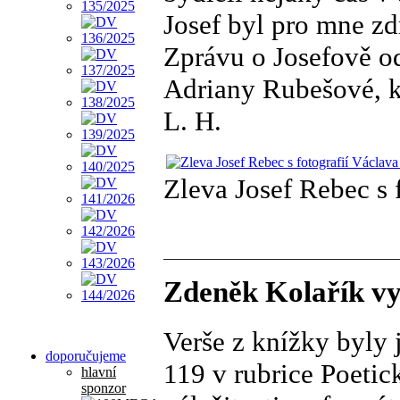
Josef byl pro mne z
Zprávu o Josefově o
Adriany Rubešové, kt
L. H.
Zleva Josef Rebec s 
Zdeněk Kolařík vy
Verše z knížky byly 
doporučujeme
119 v rubrice Poeti
hlavní
sponzor