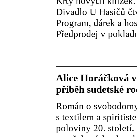
Křty nových knížek.
Divadlo U Hasičů čtv
Program, dárek a hos
Předprodej v pokladn
Alice Horáčková v
příběh sudetské ro
Román o svobodomys
s textilem a spiritis
poloviny 20. století.