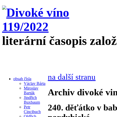
literární časopis zalo
na další stranu
obsah čísla
Václav Bárta
Miroslav
Archiv divoké vin
Barták
Jindřich
Buxbaum
240. děťátko v ba
Petr
Cincibuch
Oldřich