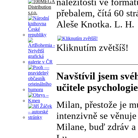
náležitosti ve formá
přebalem, čítá 60 st
Aleše Knotka. L. H.
Kliknutím zvětšíš!
Navštívil jsem sv
učitele psycholog
Milan, přestože je mu
intenzivně se věnuje
Milane, buď zdráv a 
Lu