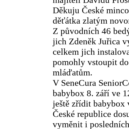
Děkuju České mincov
děťátka zlatým nov
Z původních 46 bedý
jich Zdeněk Juřica 
celkem jich instalov
pomohly vstoupit do
mláďatům.
V SeneCura SeniorCe
babybox 8. září ve 
ještě zřídit babybox
České republice dos
vyměnit i posledníc