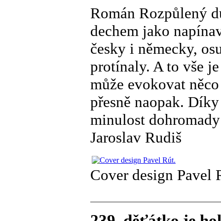
Román Rozpůlený dů
dechem jako napínav
česky i německy, osu
protínaly. A to vše j
může evokovat něco r
přesně naopak. Díky 
minulost dohromady a
Jaroslav Rudiš
Cover design Pavel 
239. děťátko je ho