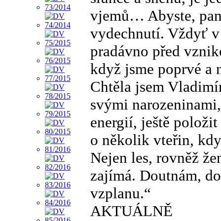
vjemů… Abyste, paní 
vydechnutí. Vždyť v 
pradávno před vznike
když jsme poprvé a 
Chtěla jsem Vladimír
svými narozeninami, 
energií, ještě položi
o několik vteřin, kd
Nejen les, rovněž že
zajímá. Doutnám, do
vzplanu.“
AKTUÁLNĚ