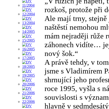
„V růžích je napětí, 
rozkoš, protože při 
Ale mají trny, stejně
naštěstí nemohou ml
mám nejraději růže r
záhonech vidíte… je
nový šok.“
A právě tehdy, v tom
jsme s Vladimírem P
shrnující jeho profes
roce 1995, vyšla s n
souvislosti s význam
hlavně v sedmdesátý