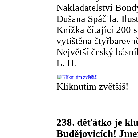
Nakladatelství Bond
Dušana Spáčila. Ilus
Knížka čítající 200 
vytištěna čtyřbarevně
Největší český básn
L. H.
Kliknutím zvětšíš!
238. děťátko je kl
Budějovicích! Jmen