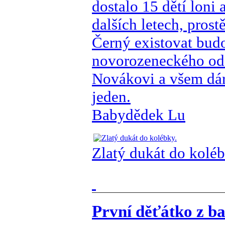
dostalo 15 dětí loni 
dalších letech, pros
Černý existovat bud
novorozeneckého odd
Novákovi a všem dár
jeden.
Babydědek Lu
Zlatý dukát do koléb
První děťátko z ba