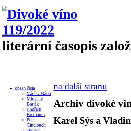
literární časopis zalo
na další stranu
obsah čísla
Václav Bárta
Miroslav
Archiv divoké vin
Barták
Jindřich
Buxbaum
Karel Sýs a Vladim
Petr
Cincibuch
Oldřich