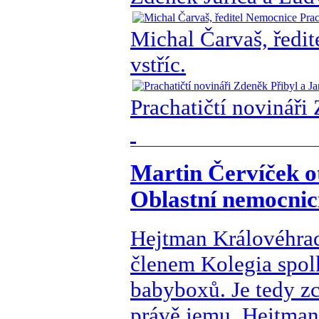
Michal Čarvaš, ředi
vstříc.
Prachatičtí novináři
Martin Červíček o
Oblastní nemocnic
Hejtman Královéhrad
členem Kolegia spol
babyboxů. Je tedy zc
právě jemu. Hejtman 