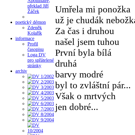
Apollinaire,
překlad Jiří
Umřela mi ponožka
Žáček
už je chudák nebožk
poetický démon
Zdeněk
Za čas i druhou
Kolařík
informace
našel jsem tuhou
Profil
časopisu
První byla bílá
Loga DV
pro spřátelené
druhá
stránky
archiv
barvy modré
byl to zvláštní pár...
Však o mrtvých
jen dobré...