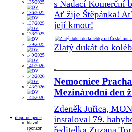
s Nadací Komerční b
Ať žije Štěpánka! Ať
její kmotr!
Zlatý dukát do kolé
Nemocnice Prachat
Mezinárodní den ž
Zdeněk Juřica, MON
instaloval 79. babyb
doporučujeme
hlavní
ředitelka Zuzana Tor
sponzor