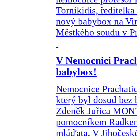
Tornikidis, ředitelk
nový babybox na Vino
Městkého soudu v Pr
V Nemocnici Pracha
babybox!
Nemocnice Prachatic
který byl dosud bez
Zdeněk Juřica MONT
pomocníkem Radkem 
mláďata. V Jihočeské