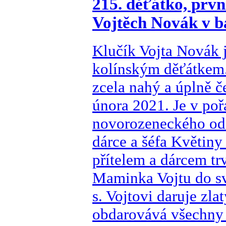
215. děťátko, první
Vojtěch Novák v b
Klučík Vojta Novák j
kolínským děťátkem.
zcela nahý a úplně č
února 2021. Je v poř
novorozeneckého odd
dárce a šéfa Květiny
přítelem a dárcem tr
Maminka Vojtu do sv
s. Vojtovi daruje zl
obdarovává všechny 