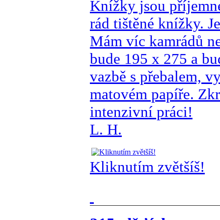
Knížky jsou příjemn
rád tištěné knížky. 
Mám víc kamrádů ne
bude 195 x 275 a bu
vazbě s přebalem, v
matovém papíře. Zkr
intenzivní práci!
L. H.
Kliknutím zvětšíš!