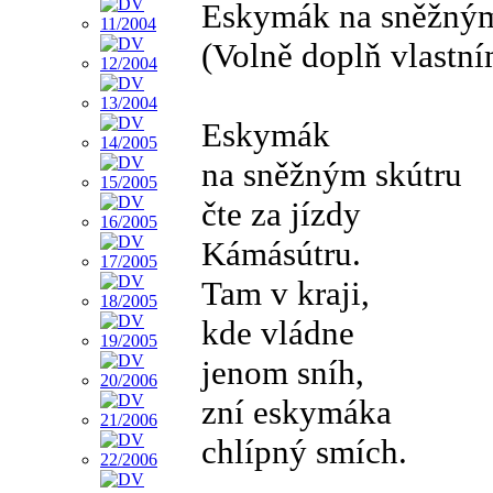
Eskymák na sněžným
(Volně doplň vlastní
Eskymák
na sněžným skútru
čte za jízdy
Kámásútru.
Tam v kraji,
kde vládne
jenom sníh,
zní eskymáka
chlípný smích.