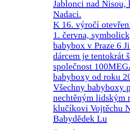
Jablonci nad Nisou, 
Nadaci.
K 16. výročí otevře
1. června, symbolic
babybox v Praze 6 Ji
dárcem je tentokrát 
společnost 100MEGA 
babyboxy od roku 20
Všechny babyboxy p
nechtěným lidským 
klučíkovi Vojtěchu 
Babydědek Lu