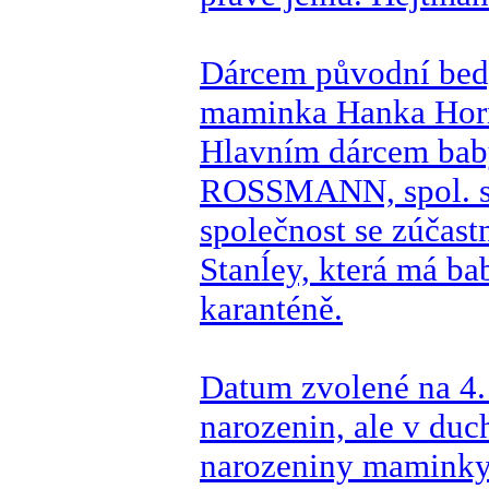
Dárcem původní bed
maminka Hanka Horn
Hlavním dárcem baby
ROSSMANN, spol. s. 
společnost se zúčas
Stanĺey, která má ba
karanténě.
Datum zvolené na 4.
narozenin, ale v duc
narozeniny maminky 