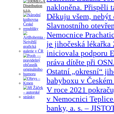
nakloněna. Přispěli t
Děkuju všem, nebýt 
Slavnostního otevření
Nemocnice Prachati
je jihočeská lékařk
iniciovala podporu 
práva dítěte při OSN
Ostatní „okresní“ ji
babyboxu v Českém K
V roce 2021 pokraču
v Nemocnici Teplic
banky, a. s. – JISTO