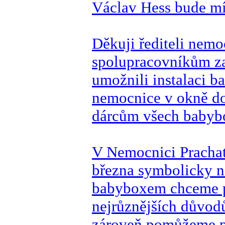
Václav Hess bude mít
Děkuji řediteli nem
spolupracovníkům za 
umožnili instalaci 
nemocnice v okně do
dárcům všech babybo
V Nemocnici Prachat
března symbolicky n
babyboxem chceme 
nejrůznějších důvod
zároveň pomůžeme př