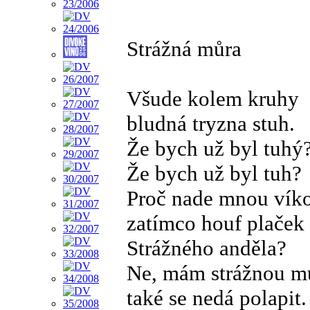
Strážná můra
Všude kolem kruhy
bludná tryzna stuh.
Že bych už byl tuhý
Že bych už byl tuh?
Proč nade mnou víko
zatímco houf plaček
Strážného anděla?
Ne, mám strážnou m
také se nedá polapit.