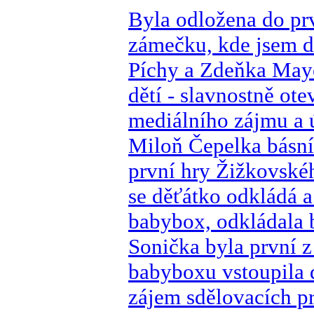
Byla odložena do p
zámečku, kde jsem dí
Píchy a Zdeňka Maye
dětí - slavnostně ot
mediálního zájmu a 
Miloň Čepelka básní
první hry Žižkovské
se děťátko odkládá a
babybox, odkládala 
Sonička byla první z
babyboxu vstoupila 
zájem sdělovacích p