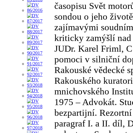
časopisu Svět motor
sondou o jeho životě,
zajímavými soudními
kriticky zamýšlí nad
JUDr. Karel Friml, C
pomoci v silniční do
Rakouské vědecké sp
Rakouského kuratori
mnichovského Instit
1975 – Advokát. Stu
bezpartijní. Rezort
paragraf I. a II. díl, 