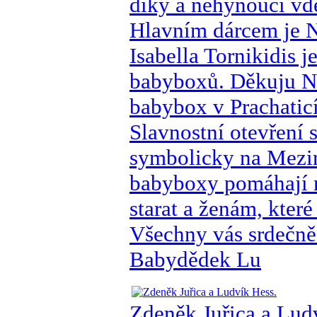
díky a nehynoucí vd
Hlavním dárcem je Na
Isabella Tornikidis 
babyboxů. Děkuju Na
babybox v Prachatic
Slavnostní otevření 
symbolicky na Meziná
babyboxy pomáhají m
starat a ženám, kter
Všechny vás srdečně
Babydědek Lu
Zdeněk Juřica a Lud