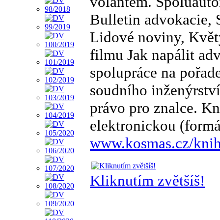
volantem. Spoluauto
Bulletin advokacie, 
Lidové noviny, Květy
filmu Jak napálit ad
spolupráce na pořad
soudního inženýrství
právo pro znalce. Kn
elektronickou (form
www.kosmas.cz/knihy
Kliknutím zvětšíš!