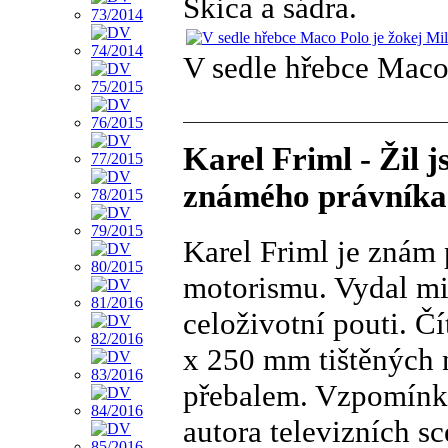
Skica a sádra.
V sedle hřebce Maco
Karel Friml - Žil j
známého právníka
Karel Friml je znám 
motorismu. Vydal mi
celoživotní pouti. Č
x 250 mm tištěných 
přebalem. Vzpomínky
autora televizních s