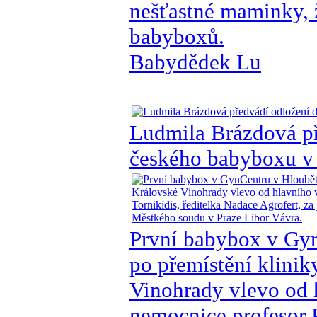
nešťastné maminky, ž
babyboxů.
Babydědek Lu
Ludmila Brázdová př
českého babyboxu v 
První babybox v Gy
po přemístění klinik
Vinohrady vlevo od 
nemocnice profesor P