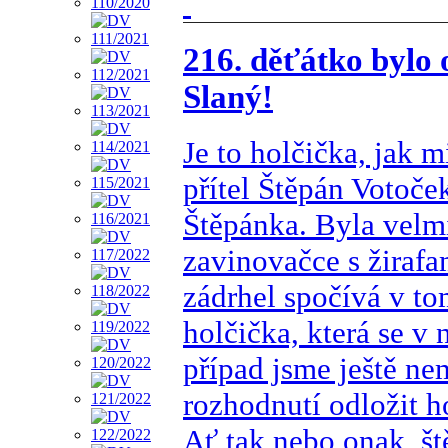
216. děťátko bylo
Slaný!
Je to holčička, jak 
přítel Štěpán Votoče
Štěpánka. Byla velmi
zavinovačce s žirafa
zádrhel spočívá v tom
holčička, která se v
případ jsme ještě ne
rozhodnutí odložit h
Ať tak nebo onak, št