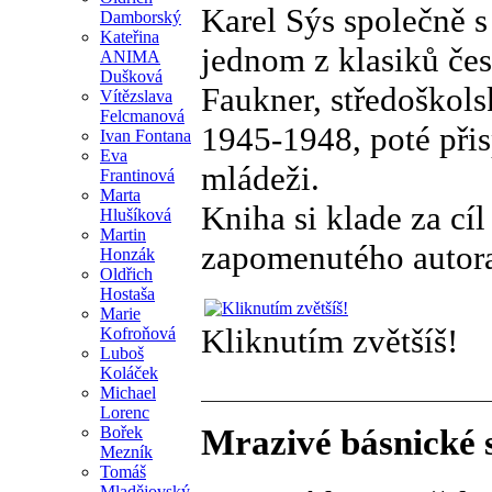
Karel Sýs společně 
Damborský
Kateřina
jednom z klasiků čes
ANIMA
Dušková
Faukner, středoškols
Vítězslava
Felcmanová
1945-1948, poté přis
Ivan Fontana
Eva
mládeži.
Frantinová
Marta
Kniha si klade za cí
Hlušíková
Martin
zapomenutého autor
Honzák
Oldřich
Hostaša
Marie
Kliknutím zvětšíš!
Kofroňová
Luboš
Koláček
Michael
Lorenc
Bořek
Mrazivé básnické
Mezník
Tomáš
Mladějovský