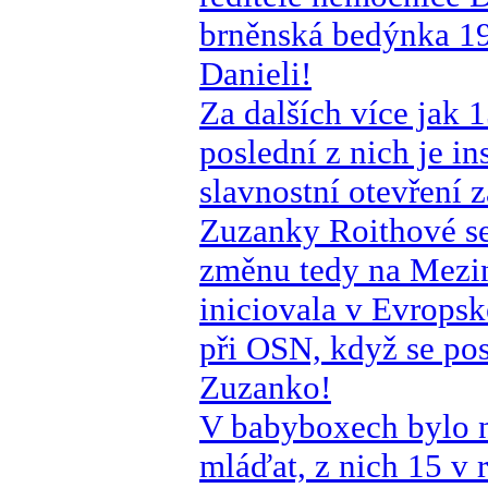
brněnská bedýnka 19
Danieli!
Za dalších více jak 
poslední z nich je i
slavnostní otevření 
Zuzanky Roithové se 
změnu tedy na Mezin
iniciovala v Evropsk
při OSN, když se pos
Zuzanko!
V babyboxech bylo n
mláďat, z nich 15 v 