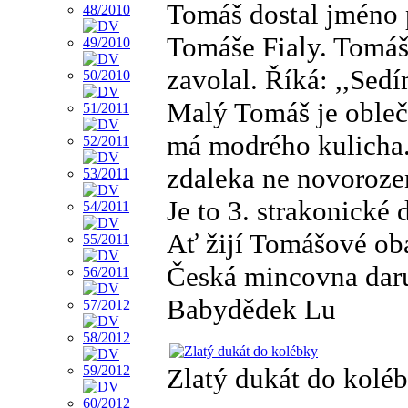
Tomáš dostal jméno 
Tomáše Fialy. Tomáš
zavolal. Říká: ,,Sed
Malý Tomáš je obleč
má modrého kulicha. 
zdaleka ne novoroze
Je to 3. strakonické 
Ať žijí Tomášové ob
Česká mincovna daru
Babydědek Lu
Zlatý dukát do kolé