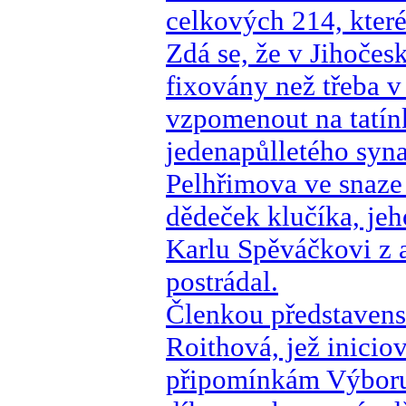
celkových 214, které
Zdá se, že v Jihočes
fixovány než třeba v
vzpomenout na tatín
jedenapůlletého syn
Pelhřimova ve snaze
dědeček klučíka, jeh
Karlu Spěváčkovi z 
postrádal.
Členkou představens
Roithová, jež inicio
připomínkám Výboru p