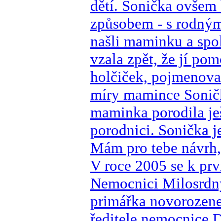
dětí. Sonička ovšem
způsobem - s rodným 
našli maminku a spolu
vzala zpět, že jí po
holčiček, pojmenova
míry mamince Soničky
maminka porodila ješ
porodnici. Sonička j
Mám pro tebe návrh,
V roce 2005 se k pr
Nemocnici Milosrdnýc
primářka novorozen
ředitele nemocnice 