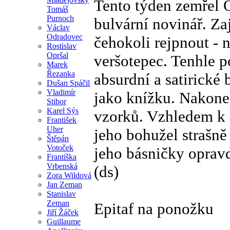
Tento týden zemřel 
Tomáš
Purnoch
bulvární novinář. Za
Václav
Odradovec
čehokoli rejpnout - n
Rostislav
Opršal
veršotepec. Tenhle p
Marek
Řezanka
absurdní a satirické 
Dušan Spáčil
Vladimír
jako knížku. Nakonec
Stibor
Karel Sýs
vzorků. Vzhledem k
František
Uher
jeho bohužel strašně
Štěpán
Votoček
jeho básničky oprav
Františka
Vrbenská
(ds)
Zora Wildová
Jan Zeman
Stanislav
Zeman
Epitaf na ponožku
Jiří Žáček
Guillaume