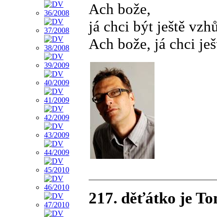
Ach bože,
já chci být ještě vzh
Ach bože, já chci ješ
217. děťátko je T