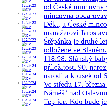
od České mincovny 
mincovna obdarováv
Děkuju České minco
manažerovi Jarosla
Štěpánka je druhé le
odložené ve Slaném. 
118:98. Slánský baby
příležitosti 90. nar
narodila kousek od 
Ve středu 17. březn
Náměšť nad Oslavou
Teplice. Kdo bude j