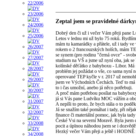
Zeptal jsem se pravidelné dárk
Dobrý den či už i večer Vám přeji pane L
Letos v lednu mi už bylo 75 roků. Bydlím
mám tu kamarádky a přátele, už i tady ve 
rokem o 2 francouzských holích, mám TEP 
se synem (pro rodinu "černá ovce" - svobo
studium na VŠ a jsme už nyní oba, jak se 
kolínské děťátko z babyboxu - Libor. Má s
problém jej požádat o vše, co sama nyní ne
operované TEP kyčle v r. 2017 už nemohl 
jsem ve Východních Čechách. Teď to má 4
to i čas umožní, anebo já něco potřebuji.
A proč mám potřebou posílat na babyboxy 
já si Vás pane Ludvíku MOC vážím a obdivu
A nepíši to proto, že bych stála o to poděk
Já se snažím také pomáhat i tady, při něj
finance či materiální pomoc, jak byla tad
České Vsi na severní Moravě. Byla jsem 
pocit a úplnou náhodou jsem se i dozvědě
Hezký večer Vám přeji a ještě i HODNĚ z