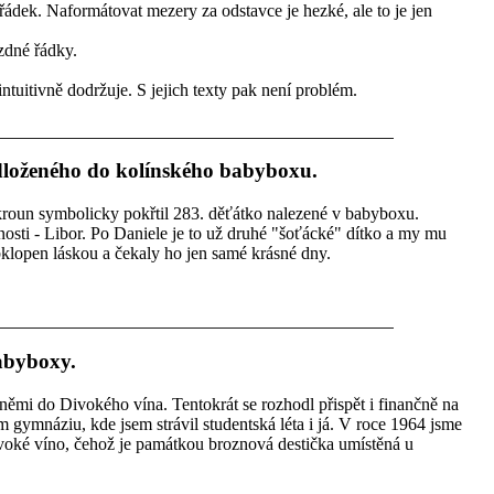
ádek. Naformátovat mezery za odstavce je hezké, ale to je jen
zdné řádky.
 intuitivně dodržuje. S jejich texty pak není problém.
loženého do kolínského babyboxu.
un symbolicky pokřtil 283. děťátko nalezené v babyboxu.
nosti - Libor. Po Daniele je to už druhé "šoťácké" dítko a my mu
bklopen láskou a čekaly ho jen samé krásné dny.
abyboxy.
němi do Divokého vína. Tentokrát se rozhodl přispět i finančně na
 gymnáziu, kde jsem strávil studentská léta i já. V roce 1964 jsme
voké víno, čehož je památkou broznová destička umístěná u