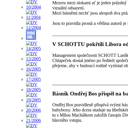
Mezera mezi slokami ať je jeden prázdný ř
vizuální odsazení.
Mezi básněmi nechť jsou alespoň dva prá
Jsou to pravidla prostá a většina autorů je
V SCHOTTU pokřtili Libora od
Management společnosti SCHOTT Lanškro
Chlapeček dostal jméno po řediteli společ
přejeme, aby v budoucí rodině vyrůstal o
Básník Ondřej Bos přispěl na b
Ondřej Bos pravidleně přispívá svými bás
babyboxy. Jeho dcera studuje na libeňském
tu s Mílou Machálkem založili časopis Di
hlavního vstupu.