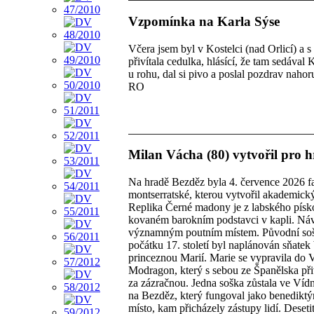
Vzpomínka na Karla Sýse
Včera jsem byl v Kostelci (nad Orlicí) a 
přivítala cedulka, hlásící, že tam sedával 
u rohu, dal si pivo a poslal pozdrav nahor
RO
Milan Vácha (80) vytvořil pro 
Na hradě Bezděz byla 4. července 2026 
montserratské, kterou vytvořil akademick
Replika Černé madony je z labského pískov
kovaném barokním podstavci v kapli. Náv
významným poutním místem. Původní soška
počátku 17. století byl naplánován sňatek
princeznou Marií. Marie se vypravila do
Modragon, který s sebou ze Španělska přiv
za zázračnou. Jedna soška zůstala ve Vídn
na Bezděz, který fungoval jako benediktý
místo, kam přicházely zástupy lidí. Deset