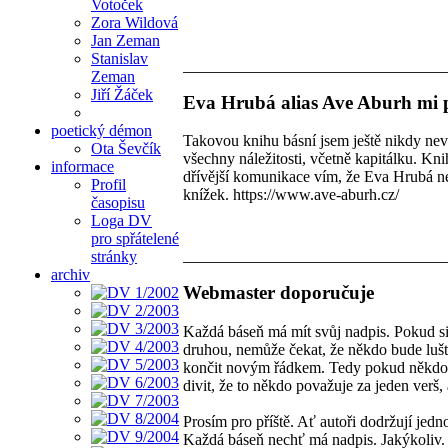
Votoček
Zora Wildová
Jan Zeman
Stanislav
Zeman
Jiří Žáček
Eva Hrubá alias Ave Aburh mi p
poetický démon
Takovou knihu básní jsem ještě nikdy nev
Ota Ševčík
všechny náležitosti, včetně kapitálku. Kni
informace
dřívější komunikace vím, že Eva Hrubá nep
Profil
knížek. https://www.ave-aburh.cz/
časopisu
Loga DV
pro spřátelené
stránky
archiv
Webmaster doporučuje
Každá báseň má mít svůj nadpis. Pokud si
druhou, nemůže čekat, že někdo bude lušti
končit novým řádkem. Tedy pokud někdo m
divit, že to někdo považuje za jeden verš, 
Prosím pro příště. Ať autoři dodržují jedn
Každá báseň nechť má nadpis. Jakýkoliv.