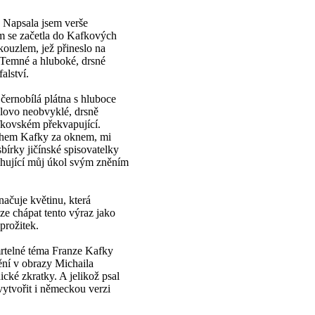
. Napsala jsem verše
m se začetla do Kafkových
kouzlem, jež přineslo na
. Temné a hluboké, drsné
alství.
 černobílá plátna s hluboce
ovo neobvyklé, drsně
afkovském překvapující.
uchem Kafky za oknem, mi
bírky jičínské spisovatelky
ihující můj úkol svým zněním
ačuje květinu, která
ze chápat tento výraz jako
prožitek.
mrtelné téma Franze Kafky
ní v obrazy Michaila
cké zkratky. A jelikož psal
ytvořit i německou verzi