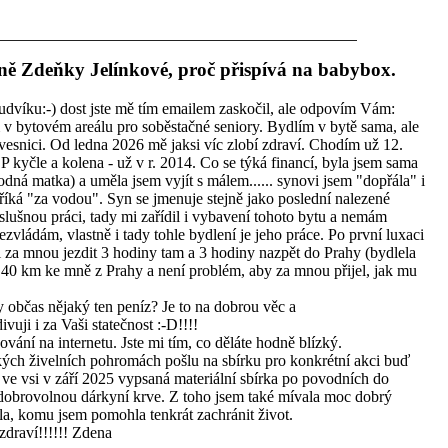
yně Zdeňky Jelínkové, proč přispívá na babybox.
udvíku:-) dost jste mě tím emailem zaskočil, ale odpovím Vám:
 v bytovém areálu pro soběstačné seniory. Bydlím v bytě sama, ale
vesnici. Od ledna 2026 mě jaksi víc zlobí zdraví. Chodím už 12.
kyčle a kolena - už v r. 2014. Co se týká financí, byla jsem sama
dná matka) a uměla jsem vyjít s málem...... synovi jsem "dopřála" i
říká "za vodou". Syn se jmenuje stejně jako poslední nalezené
lušnou práci, tady mi zařídil i vybavení tohoto bytu a nemám
zvládám, vlastně i tady tohle bydlení je jeho práce. Po první luxaci
za mnou jezdit 3 hodiny tam a 3 hodiny nazpět do Prahy (bydlela
0 km ke mně z Prahy a není problém, aby za mnou přijel, jak mu
občas nějaký ten peníz? Je to na dobrou věc a
ji i za Vaši statečnost :-D!!!!
ování na internetu. Jste mi tím, co děláte hodně blízký.
akých živelních pohromách pošlu na sbírku pro konkrétní akci buď
y ve vsi v září 2025 vypsaná materiální sbírka po povodních do
dobrovolnou dárkyní krve. Z toho jsem také mívala moc dobrý
la, komu jsem pomohla tenkrát zachránit život.
draví!!!!!! Zdena