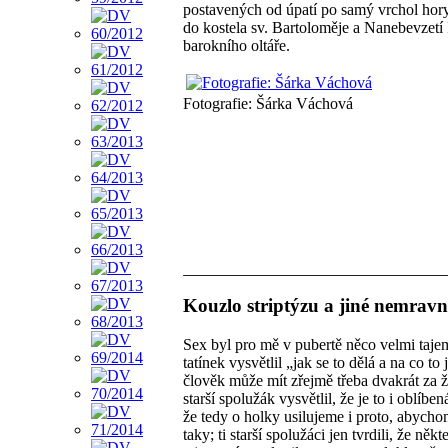
postavených od úpatí po samý vrchol hor
do kostela sv. Bartoloměje a Nanebevzetí
barokního oltáře.
Fotografie: Šárka Váchová
Kouzlo striptýzu a jiné nemravn
Sex byl pro mě v pubertě něco velmi taje
tatínek vysvětlil „jak se to dělá a na co t
člověk může mít zřejmě třeba dvakrát za ž
starší spolužák vysvětlil, že je to i oblíb
že tedy o holky usilujeme i proto, abychom
taky; ti starší spolužáci jen tvrdili, že ně