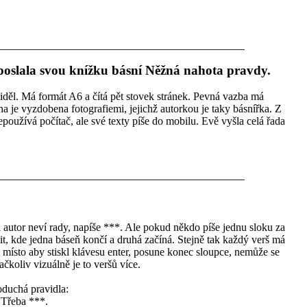
oslala svou knížku básní Něžná nahota pravdy.
iděl. Má formát A6 a čítá pět stovek stránek. Pevná vazba má
ha je vyzdobena fotografiemi, jejichž autorkou je taky básnířka. Z
oužívá počítač, ale své texty píše do mobilu. Evě vyšla celá řada
 autor neví rady, napíše ***. Ale pokud někdo píše jednu sloku za
t, kde jedna báseň končí a druhá začíná. Stejně tak každý verš má
ísto aby stiskl klávesu enter, posune konec sloupce, nemůže se
ačkoliv vizuálně je to veršů více.
oduchá pravidla:
 Třeba ***.