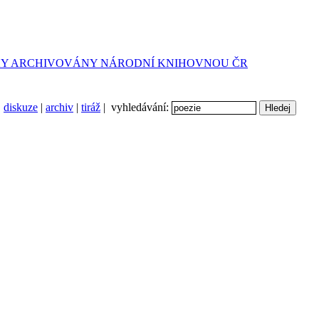
diskuze
|
archiv
|
tiráž
| vyhledávání: