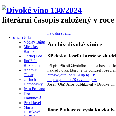
literární časopis založený v roce
na další stranu
obsah čísla
Václav Bárta
Archiv divoké vinice
Miroslav
Barták
SP deska Josefa Jaroše se zhu
Ondřej Bos
Jindřich
Buxbaum
Při příležitosti životního jubilea básník
Adam El
nákladu 6 ks, který je již bohužel rozebr
Chaar
https://youtu.be/D61up9qJTbI
Oldřich
https://youtu.be/Rkvvaulag9A
Damborský
Josef (Ota) Jaroš publikoval v Divoké vín
Ivan Fontana
Eva
Frantinová
Petr Havel
Marta
Iloně Pluhařové vyšla knížka K
Hlušíková