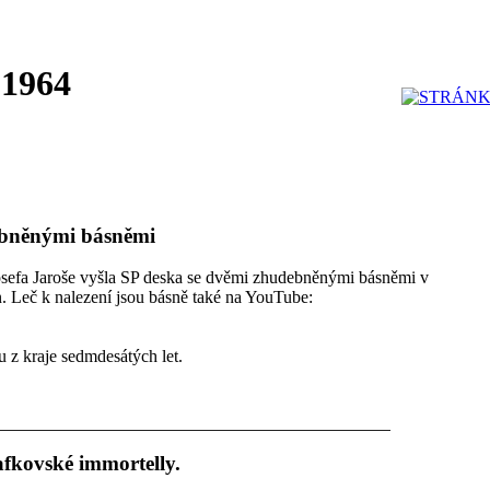
 1964
debněnými básněmi
a Josefa Jaroše vyšla SP deska se dvěmi zhudebněnými básněmi v
án. Leč k nalezení jsou básně také na YouTube:
u z kraje sedmdesátých let.
afkovské immortelly.