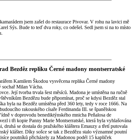
s kamarádem jsem zašel do restaurace Pivovar. V rohu na lavici mě
Karel Sýs. Bude to teď dva roky, co odešel. Sedl jsem si na to místo
u.
hrad Bezděz repliku Černé madony montserratské
farářem Kamilem Škodou vysvěcena replika Černé madony
ý sochař Milan Vácha.
ce. Její tvorba trvala šest měsíců. Madona je umístěna na ručně
štěvníkům Bezdězu bude připomínat, proč se kdysi Bezděz stal
 byla na Bezděz umístěna před 360 lety, tedy v roce 1666. Na
 budoucího rakouského císaře Ferdinanda III. se španělskou
 Vídně v doprovodu benediktýnského mnicha Peňalosa de
ezl i tři kopie Panny Marie Montserratské, která byla vyhlašována
i, druhá se dostala do pražského kláštera Emauzy a třetí putovala
nský klášter. Díky sošce se tak z Bezdězu stalo významné poutní
itisíce poutníků přicházely za Madonou podél 15 kapliček