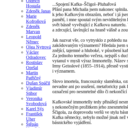
Oldřich
...Spojení Kafka–Ščigol–Pluhařová
Hostaša
Přání pana Michaila jsem nakonec splnila
Zdeněk Janas
k jeho Kafkovým obrazům, neboť i já jse
Marie
pamětí, i mne spoutal svým neviditelným 
Kofroňová
svět básně vyvěrající z Kafkova naturelu
Zdeněk
a zdrcující, lavírující na hraně vášně a zouf
Marvan
Leopold
Jak nazvat vše, co vytrysklo z pohledu na
Němec
zakódovaným významem? Hledala jsem sl
Olga Nytrová
znějící, tajemné a hluboké, v působení k
Václav
Za jednoho temného večera, nejspíš s d
Odradovec
vytanul v mysli výraz Immortelly. Název s
Rostislav
Irmy Geisslové (1855–1914), přesně vyst
Opršal
i významem.
Martin
Patřičný
Slovo imortela, francouzsky slaměnka, ozn
Dušan Spáčil
nevadne ani po usušení, metaforicky pak l
Vladimír
označení pro nesmrtelné dílo či nekončící 
Stibor
Veronika
Kafkovské immortelly tedy přinášejí nes
Svobodová
s nekonečným prožitkem jeho znesmrtelně
Karel Sýs
Ščigola, za doprovodu veršů ve stylu básni
František
Kafka německy, nebylo možné jinak než v
Uher
básnického vyjádření.
Štěpán