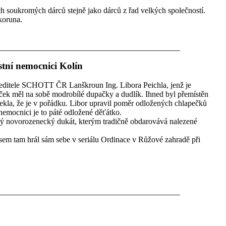
 soukromých dárců stejně jako dárců z řad velkých společností.
koruna.
stní nemocnici Kolín
 ředitele SCHOTT ČR Lanškroun Ing. Libora Peichla, jenž je
k měl na sobě modrobílé dupačky a dudlík. Ihned byl přemístěn
 řekla, že je v pořádku. Libor upravil poměr odložených chlapečků
nemocnici je to páté odložené děťátko.
atý novorozenecký dukát, kterým tradičně obdarovává nalezené
jsem tam hrál sám sebe v seriálu Ordinace v Růžové zahradě při