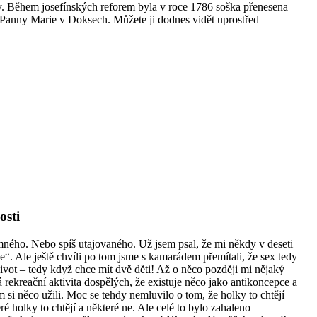
y. Během josefínských reforem byla v roce 1786 soška přenesena
 Panny Marie v Doksech. Můžete ji dodnes vidět uprostřed
osti
mného. Nebo spíš utajovaného. Už jsem psal, že mi někdy v deseti
o je“. Ale ještě chvíli po tom jsme s kamarádem přemítali, že sex tedy
ivot – tedy když chce mít dvě děti! Až o něco později mi nějaký
ená rekreační aktivita dospělých, že existuje něco jako antikoncepce a
 si něco užili. Moc se tehdy nemluvilo o tom, že holky to chtějí
které holky to chtějí a některé ne. Ale celé to bylo zahaleno