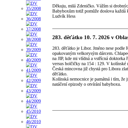
Děkuju, milá Zdeničko. Vážím si drobných
Babyboxům totiž pomůže doslova každá 
Ludvík Hess
283. děťátko 10. 7. 2026 v Obla
283. děťátko je Libor. Jméno nese podle
opakovaným velkorysým dárcem. Chlapeče
na JIP, kde mi vlídná a vstřícná doktorka
versus holčičky na 154 : 129. V kolínské 
Česká mincovna již chystá pro Libora zl
děťátko.
Kolínská nemocnice je památná i tím, že 
natáčení epizody o otvírání babyboxu.