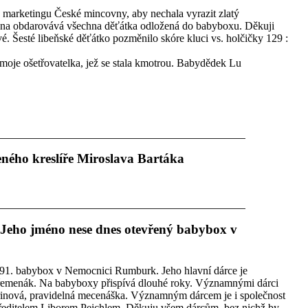
marketingu České mincovny, aby nechala vyrazit zlatý
na obdarovává všechna děťátka odložená do babyboxu. Děkuji
 Šesté libeňské děťátko pozměnilo skóre kluci vs. holčičky 129 :
 moje ošetřovatelka, jež se stala kmotrou. Babydědek Lu
ného kreslíře Miroslava Bartáka
 Jeho jméno nese dnes otevřený babybox v
i 91. babybox v Nemocnici Rumburk. Jeho hlavní dárce je
Křemenák. Na babyboxy přispívá dlouhé roky. Významnými dárci
rinová, pravidelná mecenáška. Významným dárcem je i společnost
ditelem Liborem Peichlem. Děkuju všem dárcům, bez nichž by