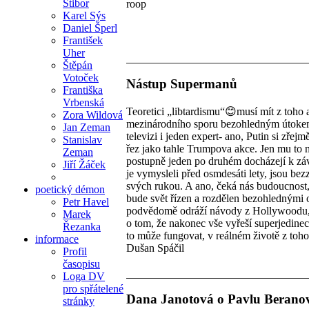
Stibor
roop
Karel Sýs
Daniel Šperl
František
Uher
Štěpán
Votoček
Nástup Supermanů
Františka
Vrbenská
Teoretici „libtardismu“😊musí mít z toho
Zora Wildová
mezinárodního sporu bezohledným útokem v
Jan Zeman
televizi i jeden expert- ano, Putin si zře
Stanislav
řez jako tahle Trumpova akce. Jen mu to n
Zeman
postupně jeden po druhém docházejí k záv
Jiří Žáček
je vymysleli před osmdesáti lety, jsou bez
svých rukou. A ano, čeká nás budoucnost,
poetický démon
bude svět řízen a rozdělen bezohlednými ol
Petr Havel
podvědomě odráží návody z Hollywoodu, v
Marek
o tom, že nakonec vše vyřeší superjedinec
Řezanka
to může fungovat, v reálném životě z toho 
informace
Dušan Spáčil
Profil
časopisu
Loga DV
pro spřátelené
Dana Janotová o Pavlu Berano
stránky