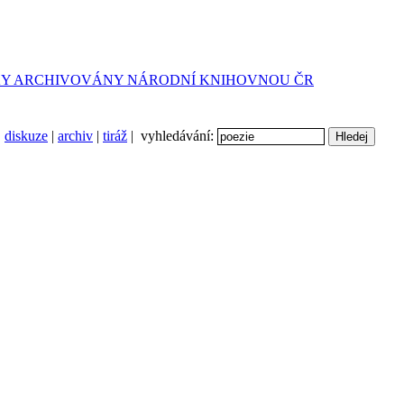
diskuze
|
archiv
|
tiráž
| vyhledávání: