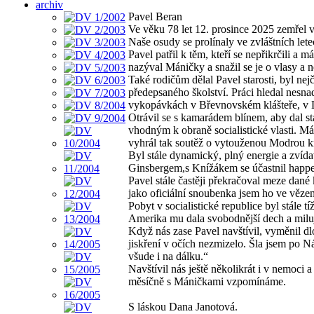
archiv
Pavel Beran
Ve věku 78 let 12. prosince 2025 zemřel v
Naše osudy se prolínaly ve zvláštních le
Pavel patřil k těm, kteří se nepřikrčili a
nazýval Máničky a snažil se je o vlasy a n
Také rodičům dělal Pavel starosti, byl ne
předepsaného školství. Práci hledal nesna
vykopávkách v Břevnovském klášteře, v 
Otrávil se s kamarádem blínem, aby dal s
vhodným k obraně socialistické vlasti. M
vyhrál tak soutěž o vytouženou Modrou k
Byl stále dynamický, plný energie a zvída
Ginsbergem,s Knížákem se účastnil happen
Pavel stále častěji překračoval meze da
jako oficiální snoubenka jsem ho ve vězení
Pobyt v socialistické republice byl stále t
Amerika mu dala svobodnější dech a miluj
Když nás zase Pavel navštívil, vyměnil dl
jiskření v očích nezmizelo. Šla jsem po N
všude i na dálku.“
Navštívil nás ještě několikrát i v nemoci 
měsíčně s Máničkami vzpomínáme.
S láskou Dana Janotová.