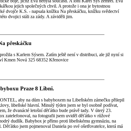
tické boje, jichž Eva nebyla součástí. A loni Karel Sýs zemřel. Eva
nikářkou jejich společných chvil. A protože i ona je bytostnou
nické dvojče K.S. - napsala knížku Na přeskáčku, knížku svědectví
éto dvojici stáli za zády. A záviděli jim.
Na přeskáčku
rožila s Karlem Sýsem. Zatím ještě není v distribuci, ale již nyní si
lství Kmen Nová 325 68352 Křenovice
abyboxu Praze 8 Libni.
MONTEL, aby na dům s babyboxem na Libeňském zámečku přilepil
nklovy, libeňské hlavní. Minulý týden jsem se byl osobně podívat,
jsem, že dvanácté letošní děťátko bude právě tady. V úterý 23.
x zatelefonoval, na fotografii jsem uviděl děťátko v růžové
odrý dudlík. Babybox je přímo proti libeňskému gymnáziu, na
l. Děťátko jsem pojmenoval Daniela po své ošetřovatelce, která má