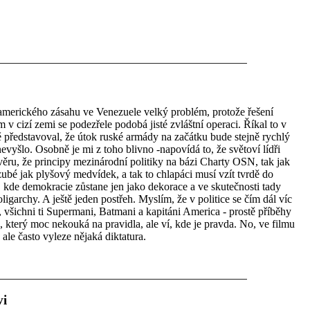
 amerického zásahu ve Venezuele velký problém, protože řešení
 cizí zemi se podezřele podobá jisté zvláštní operaci. Říkal to v
jmě představoval, že útok ruské armády na začátku bude stejně rychlý
evyšlo. Osobně je mi z toho blivno -napovídá to, že světoví lídři
ěru, že principy mezinárodní politiky na bázi Charty OSN, tak jak
zubé jak plyšový medvídek, a tak to chlapáci musí vzít tvrdě do
 kde demokracie zůstane jen jako dekorace a ve skutečnosti tady
igarchy. A ještě jeden postřeh. Myslím, že v politice se čím dál víc
šichni ti Supermani, Batmani a kapitáni America - prostě příběhy
, který moc nekouká na pravidla, ale ví, kde je pravda. No, ve filmu
ale často vyleze nějaká diktatura.
vi