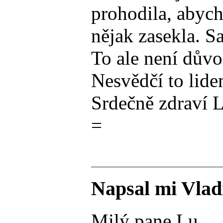
prohodila, abych
nějak zasekla. S
To ale není důvo
Nesvědčí to lide
Srdečně zdraví 
=
Napsal mi Vlad
Milý pane Lu,