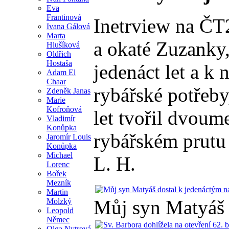
Eva
Frantinová
Inetrview na ČT2
Ivana Gálová
Marta
a okaté Zuzanky,
Hlušíková
Oldřich
Hostaša
jedenáct let a k
Adam El
Chaar
rybářské potřeby
Zdeněk Janas
Marie
Kofroňová
let tvořil dvou
Vladimír
Konůpka
rybářském prutu 
Jaromír Louis
Konůpka
Michael
L. H.
Lorenc
Bořek
Mezník
Martin
Můj syn Matyáš 
Molzký
Leopold
Němec
Olga Nytrová