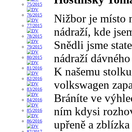
Nižbor je místo 
nádraží, kde jse
Snědli jsme stat
nádraží dávného 
K našemu stolku 
volkswagen zapar
Bráníte ve výhl
ním kdysi rozhov
upřeně a zblízka