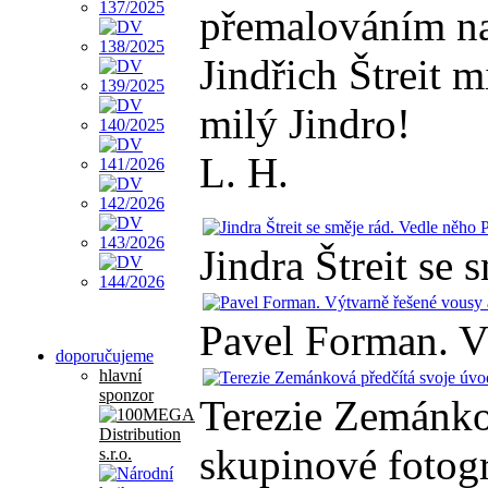
přemalováním na 
Jindřich Štreit m
milý Jindro!
L. H.
Jindra Štreit se
Pavel Forman. V
doporučujeme
hlavní
sponzor
Terezie Zemánko
skupinové fotogr