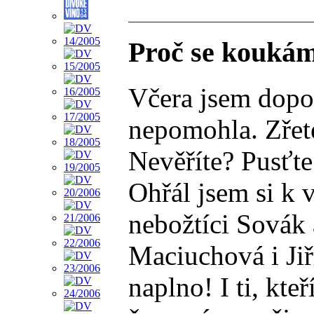
Proč se kouká
Včera jsem dopor
nepomohla. Zřete
Nevěříte? Pusťte 
Ohřál jsem si k v
nebožtíci Sovák 
Maciuchová i Jiř
naplno! I ti, kte