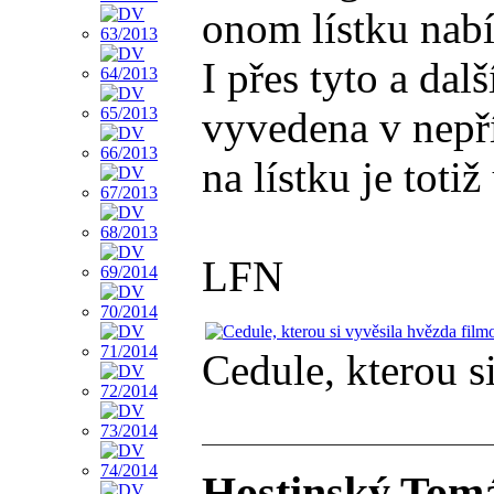
onom lístku nabí
I přes tyto a da
vyvedena v nepří
na lístku je to
LFN
Cedule, kterou s
Hostinský Tom