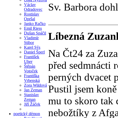
Sv. Barbora dohl
Václav
Odradovec
Rostislav
Opršal
Janko Račko
Emil Riess
Líbezná Zuzank
Dušan Spáčil
Vladimír
Stibor
Karel Sýs
Na Čt24 za Zuzan
Daniel Šperl
František
Uher
před sedmnácti r
Štěpán
Votoček
perných dvacet p
Františka
Vrbenská
Zora Wildová
Pustil jsem koně
Jan Zeman
Stanislav
mu to skoro tak 
Zeman
Jiří Žáček
nebožtíky z Afga
poetický démon