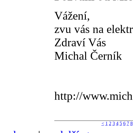
Vážení,
zvu vás na elekt
Zdraví Vás
Michal Černík
http://www.mich
<
1
2
3
4
5
6
7
8