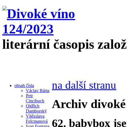
literární časopis zalo
na další stranu
obsah čísla
Václav Bárta
Petr
Archiv divoké
Cincibuch
Oldřich
Damborský
Vítězslava
62. babybox js
Felcmanová
Ivan Fontana