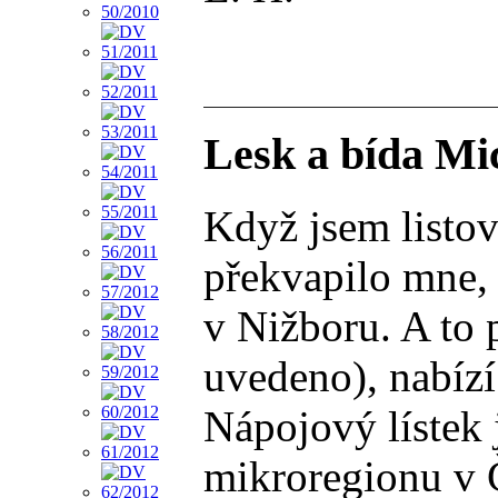
Lesk a bída Mi
Když jsem listo
překvapilo mne, 
v Nižboru. A to 
uvedeno), nabízí
Nápojový lístek 
mikroregionu v Č