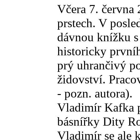
Včera 7. června 
prstech. V posle
dávnou knížku s 
historicky první
prý uhrančivý po
židovství. Praco
- pozn. autora).
Vladimír Kafka p
básnířky Dity Ro
Vladimír se ale 