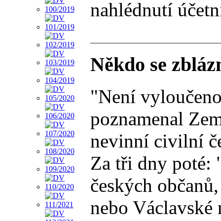
nahlédnutí účetn
Někdo se zblázn
"Není vyloučeno,
poznamenal Zeman
nevinní civilní č
Za tři dny poté:
českých občanů,
nebo Václavské n