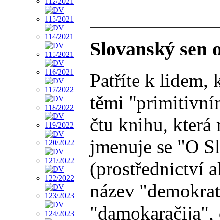
Slovanský sen 
Patříte k lidem,
těmi "primitivní
čtu knihu, která
jmenuje se "O Sl
(prostřednictví 
název "demokrat
"damokaračija", 