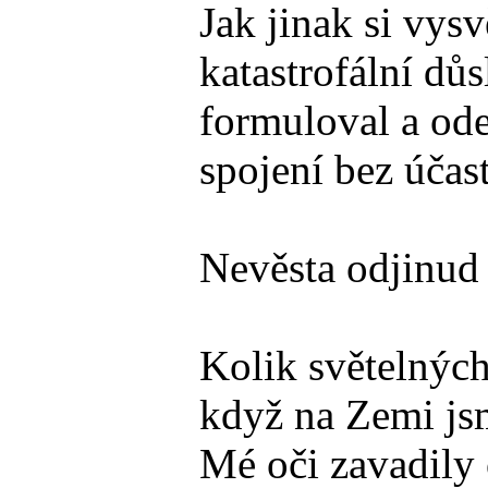
Jak jinak si vys
katastrofální dů
formuloval a ode
spojení bez účas
Nevěsta odjinud
Kolik světelných 
když na Zemi jsm
Mé oči zavadily 