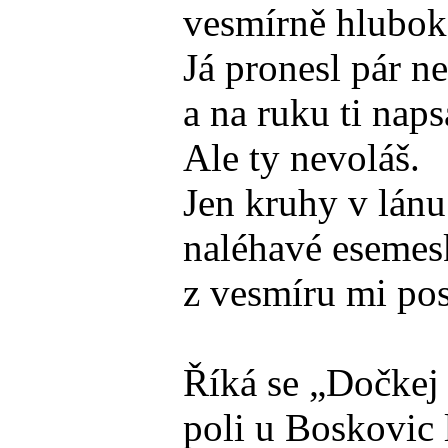
vesmírně hlubok
Já pronesl pár n
a na ruku ti naps
Ale ty nevoláš.
Jen kruhy v lánu 
naléhavé esemes
z vesmíru mi pos
Říká se „Dočkej 
poli u Boskovic 