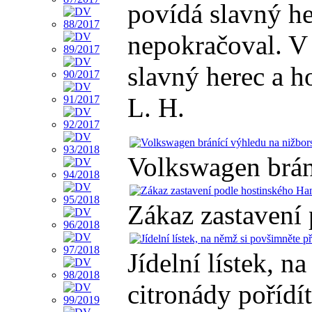
povídá slavný her
nepokračoval. V 
slavný herec a h
L. H.
Volkswagen brán
Zákaz zastavení
Jídelní lístek, 
citronády pořídí