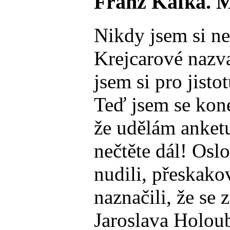
Franz Kafka. Mů
Nikdy jsem si ne
Krejcarové nazva
jsem si pro jist
Teď jsem se kone
že udělám anket
nečtěte dál! Oslo
nudili, přeskakov
naznačili, že se
Jaroslava Holoub