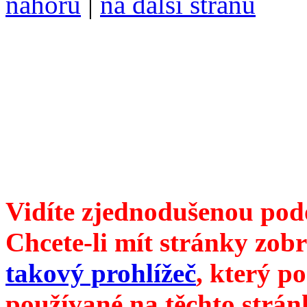
nahoru
|
na další stranu
Divoké víno 124/2023 vyšl
ISSN 1214-6099 ❖ samozva
104 00 Praha 10, Hájek 88
redakce@divokevino.cz
vyjde 19. května 2023
Vidíte zjednodušenou pod
Chcete-li mít stránky zobr
takový prohlížeč
, který p
používané na těchto strán