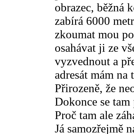
obrazec, běžná k
zabírá 6000 metr
zkoumat mou poe
osahávat ji ze v
vyzvednout a pře
adresát mám na t
Přirozeně, že ne
Dokonce se tam p
Proč tam ale záh
Já samozřejmě na