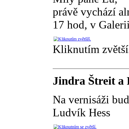
právě vychází al
17 hod, v Galeri
Kliknutím zvětší
Jindra Štreit a
Na vernisáži budu
Ludvík Hess