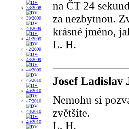
na ČT 24 sekundo
za nezbytnou. Zv
krásné jméno, ja
L. H.
Josef Ladislav 
Nemohu si pozván
zvětšíte.
L. H.