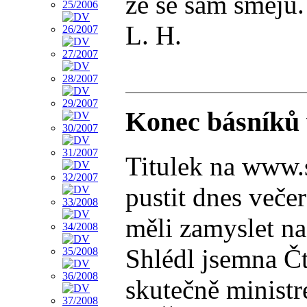
že se sám směju.
L. H.
Konec básníků 
Titulek na www.s
pustit dnes veče
měli zamyslet na
Shlédl jsemna Čt
skutečně minist