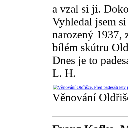
a vzal si ji. Dok
Vyhledal jsem si
narozený 1937, z
bílém skútru Old
Dnes je to padesá
L. H.
Věnování Oldřišce