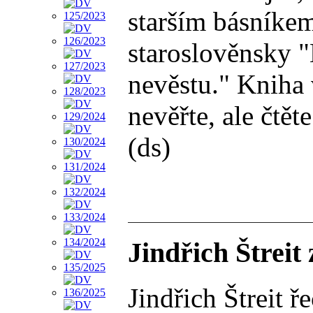
starším básníkem
staroslověnsky "
nevěstu." Kniha 
nevěřte, ale čtět
(ds)
Jindřich Štreit
Jindřich Štreit 