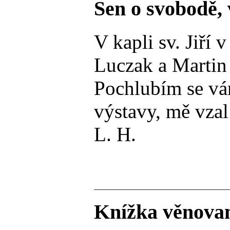
Sen o svobodě, 
V kapli sv. Jiří
Luczak a Martin 
Pochlubím se vám
výstavy, mě vzal
L. H.
Knížka věnovan