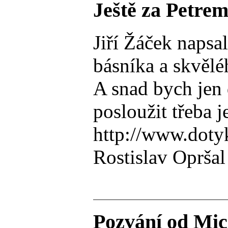
Ještě za Petre
Jiří Žáček naps
básníka a skvělé
A snad bych jen 
posloužit třeba
http://www.doty
Rostislav Opršal
Pozvání od Mic