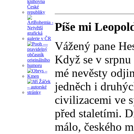
Píše mi Leopol
Vážený pane Hes
Když se v srpnu 
mé nevěsty odjin
jedněch i druhýc
civilizacemi ve 
před staletími. 
málo, českého mi