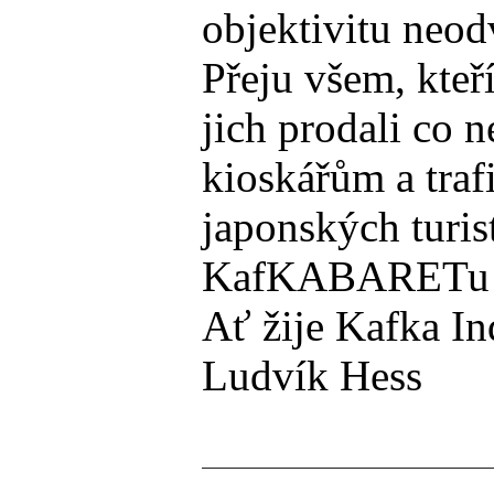
objektivitu neod
Přeju všem, kteř
jich prodali co 
kioskářům a traf
japonských turis
KafKABARETu a S
Ať žije Kafka In
Ludvík Hess