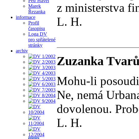
Petr Havel
z ministerstva fi
Marek
Řezanka
informace
L. H.
Profil
časopisu
Loga DV
pro spřátelené
stránky
archiv
Zuzanka Tvarůž
Mohu-li posoudit
Ne, nemá Urbana 
dovolenou. Probo
L. H.