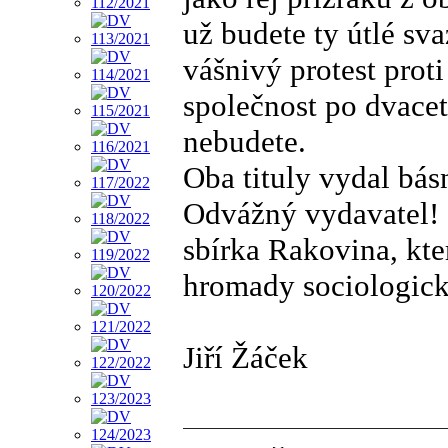
už budete ty útlé sv
vášnivý protest prot
společnost po dvacet
nebudete.
Oba tituly vydal bá
Odvážný vydavatel! Z
sbírka Rakovina, kte
hromady sociologický
Jiří Žáček