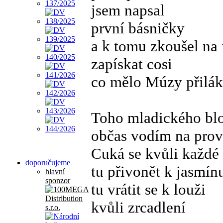
jsem napsal
první básničky
a k tomu zkoušel na 
zapískat cosi
co mělo Múzy přilák
Toho mladického bl
občas vodím na pro
Cuká se kvůli každé 
doporučujeme
tu přivonět k jasmín
hlavní
sponzor
tu vrátit se k louži
kvůli zrcadlení