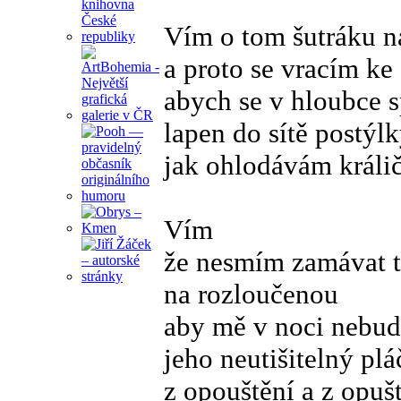
Vím o tom šutráku n
a proto se vracím ke
abych se v hloubce s
lapen do sítě postýl
jak ohlodávám králič
Vím
že nesmím zamávat t
na rozloučenou
aby mě v noci nebud
jeho neutišitelný plá
z opouštění a z opuš