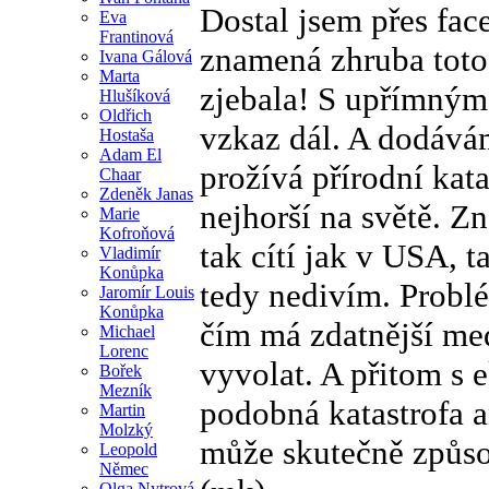
Dostal jsem přes fac
Eva
Frantinová
znamená zhruba toto:
Ivana Gálová
Marta
zjebala! S upřímný
Hlušíková
Oldřich
vzkaz dál. A dodává
Hostaša
Adam El
prožívá přírodní kat
Chaar
Zdeněk Janas
nejhorší na světě. Z
Marie
Kofroňová
tak cítí jak v USA,
Vladimír
Konůpka
tedy nedivím. Problé
Jaromír Louis
Konůpka
čím má zdatnější med
Michael
Lorenc
vyvolat. A přitom s
Bořek
Mezník
podobná katastrofa a
Martin
Molzký
může skutečně způso
Leopold
Němec
Olga Nytrová