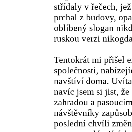
střídaly v řečech, je
prchal z budovy, opak
oblíbený slogan nikd
ruskou verzi nikogda
Tentokrát mi přišel 
společnosti, nabízej
navštíví doma. Uvít
navíc jsem si jist, 
zahradou a pasoucími
návštěvníky zapůsob
poslední chvíli změn