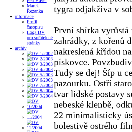
Petr Havel
Marek
tygra odjakživa v so
Řezanka
informace
Profil
časopisu
První sbírka vyrůstá
Loga DV
pro spřátelené
zahrádky, z kořenů dě
stránky
archiv
nakreslená křídou n
pískovce. Povzbudiv
Tudy se dej! Šíp u c
pazourku. Ostří sta
tvar lidské postavy 
nebeské klenbě, odku
22 minimalisticky ú
bolestivě ostrého fi