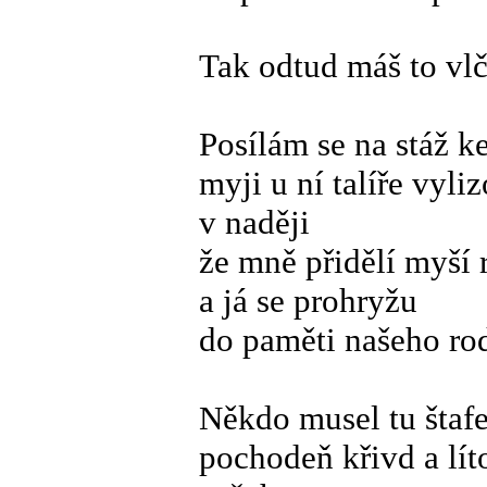
Tak odtud máš to vlč
Posílám se na stáž k
myji u ní talíře vyl
v naději
že mně přidělí myší r
a já se prohryžu
do paměti našeho ro
Někdo musel tu štaf
pochodeň křivd a líto