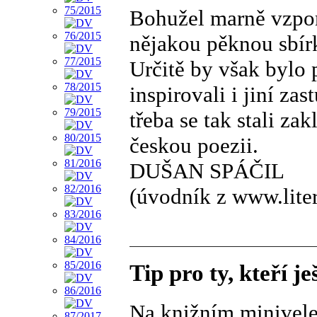
Bohužel marně vzpom
nějakou pěknou sbírk
Určitě by však bylo 
inspirovali i jiní za
třeba se tak stali za
českou poezii.
DUŠAN SPÁČIL
(úvodník z www.lite
Tip pro ty, kteří j
Na knižním minivele