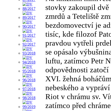
stovky zakoupil dvě
zmrdů a Teteliště zm
bezdomovectví je ad
tisíc, kde filozof Pat
pravdou vytřeli prdel
se opásalo výbušnin
luftu, zatímco Petr N
odpovědnosti zatočí 
XVI. žehná boháčům 
nebeského a vypráví 
Riot v chrámu sv. Ví
zatímco před chrám