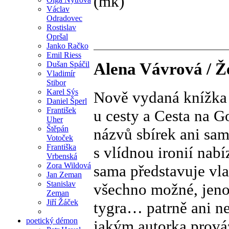
(mk)
Václav
Odradovec
Rostislav
Opršal
Janko Račko
Emil Riess
Dušan Spáčil
Alena Vávrová / Ž
Vladimír
Stibor
Karel Sýs
Nově vydaná knížka 
Daniel Šperl
František
u cesty a Cesta na G
Uher
Štěpán
názvů sbírek ani sam
Votoček
Františka
s vlídnou ironií nabí
Vrbenská
Zora Wildová
sama představuje vla
Jan Zeman
Stanislav
všechno možné, jen
Zeman
Jiří Žáček
tygra… patrně ani ne
poetický démon
jakým autorka provází