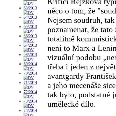
Kritici Rejžkova typ
něco o tom, že "sou
Nejsem soudruh, tak
poznamenat, že tato
totalitně komunistic
není to Marx a Lenin
vizuální podobu „n
třeba i jeden z nejvě
avantgardy František
a jeho mecenáše sice
tak bylo, podstatné
umělecké dílo.