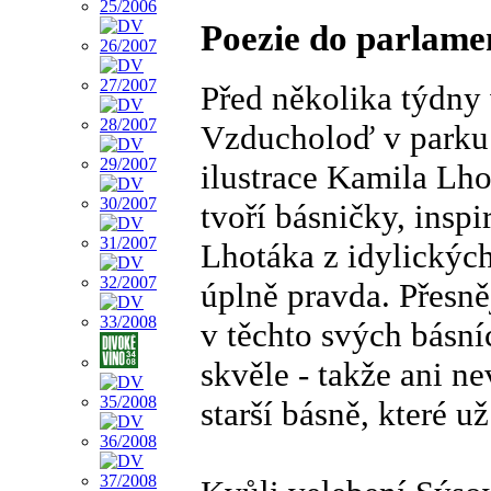
Poezie do parlame
Před několika týdny
Vzducholoď v parku.
ilustrace Kamila Lh
tvoří básničky, ins
Lhotáka z idylických
úplně pravda. Přesněj
v těchto svých básní
skvěle - takže ani ne
starší básně, které u