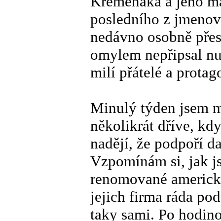
Křemenáka a jeho ma
posledního z jmenov
nedávno osobně přesv
omylem nepřipsal nu
milí přátelé a prota
Minulý týden jsem m
několikrát dříve, kd
nadějí, že podpoří d
Vzpomínám si, jak j
renomované americké
jejich firma ráda po
taky sami. Po hodin