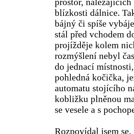
prostor, nalézajících
blízkosti dálnice. T
bájný či spíše vybáj
stál před vchodem do
projížděje kolem ni
rozmýšlení nebyl ča
do jednací místnosti
pohledná kočička, j
automatu stojícího 
kobližku plněnou ma
se vesele a s pochop
Rozpovídal jsem se, 