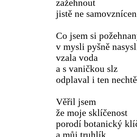
zažehnout
jistě ne samovzníce
Co jsem si požehnan
v mysli pyšně nasysl
vzala voda
a s vaničkou slz
odplaval i ten necht
Věřil jsem
že moje sklíčenost
porodí botanický klí
a můj truhlík