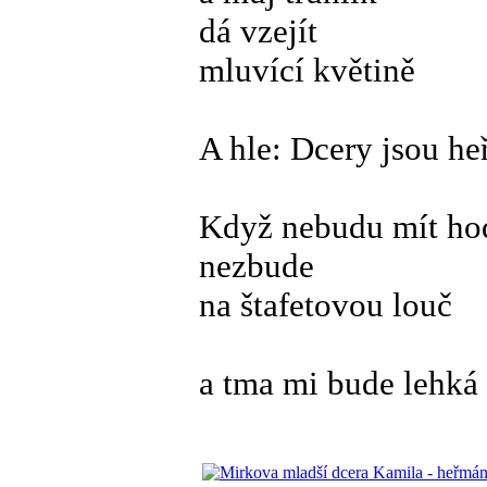
dá vzejít
mluvící květině
A hle: Dcery jsou he
Když nebudu mít ho
nezbude
na štafetovou louč
a tma mi bude lehká