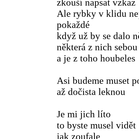
zkouší napsat vzkaz
Ale rybky v klidu ne
pokaždé
když už by se dalo n
některá z nich sebo
a je z toho houbeles
Asi budeme muset p
až dočista leknou
Je mi jich líto
to byste musel vidět
jak zoufale