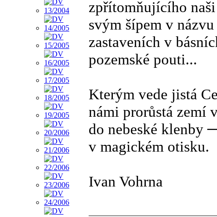
zpřítomňujícího naši 
svým šípem v názvu u
zastaveních v básníc
pozemské pouti...
Kterým vede jistá Ce
námi prorůstá zemí 
do nebeské klenby ─
v magickém otisku.
Ivan Vohrna