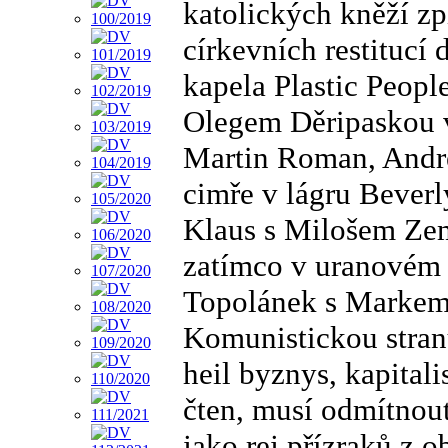
katolických kněží zp
církevních restitucí
kapela Plastic Peop
Olegem Děripaskou v
Martin Roman, Andre
cimře v lágru Bever
Klaus s Milošem Zem
zatímco v uranovém 
Topolánek s Markem
Komunistickou stran
heil byznys, kapitali
čten, musí odmítnout
jako rej přízraků z 