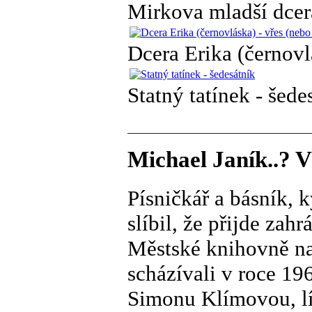
Mirkova mladší dcer
Dcera Erika (černovl
Statný tatínek - šede
Michael Janík..? V
Písničkář a básník, k
slíbil, že přijde zah
Městské knihovně na
scházívali v roce 19
Simonu Klímovou, líb