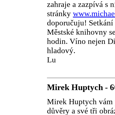
zahraje a zazpívá s
stránky
www.michael
doporučuju! Setkání
Městské knihovny se 
hodin. Víno nejen D
hladový.
Lu
Mirek Huptych - 6
Mirek Huptych vám p
důvěry a své tři obr