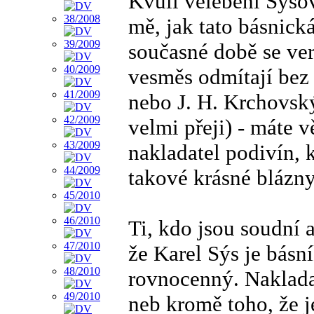
Kvůli velebení Sýsov
mě, jak tato básnická
současné době se ver
vesměs odmítají bez 
nebo J. H. Krchovsk
velmi přeji) - máte v
nakladatel podivín, k
takové krásné blázny
Ti, kdo jsou soudní 
že Karel Sýs je básn
rovnocenný. Naklada
neb kromě toho, že j