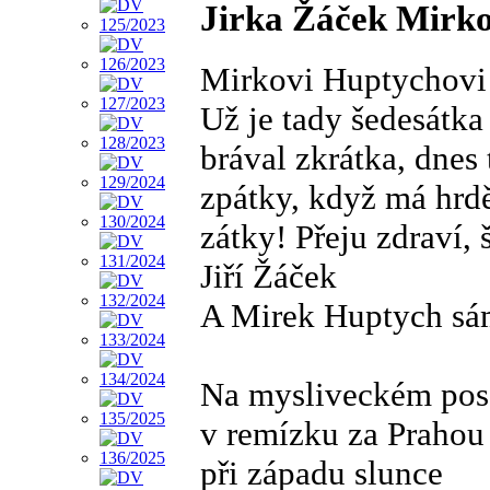
Jirka Žáček Mirko
Mirkovi Huptychovi
Už je tady šedesátka
brával zkrátka, dnes 
zpátky, když má hrdě
zátky! Přeju zdraví, š
Jiří Žáček
A Mirek Huptych sám
Na mysliveckém po
v remízku za Prahou
při západu slunce