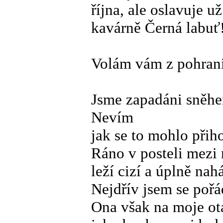
října, ale oslavuje u
kavárně Černá labuť
Volám vám z pohran
Jsme zapadáni sněhe
Nevím
jak se to mohlo přih
Ráno v posteli mez
leží cizí a úplně nah
Nejdřív jsem se pořá
Ona však na moje o