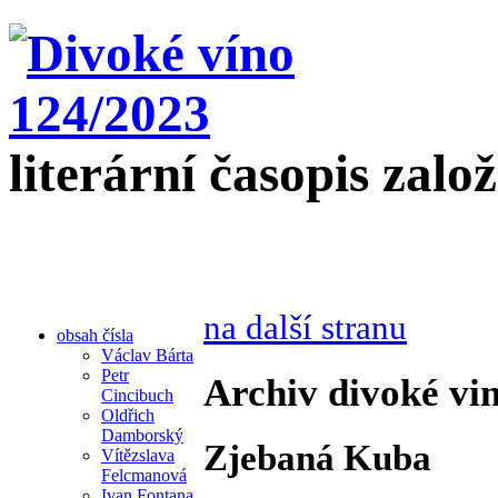
literární časopis zalo
na další stranu
obsah čísla
Václav Bárta
Petr
Archiv divoké vin
Cincibuch
Oldřich
Damborský
Zjebaná Kuba
Vítězslava
Felcmanová
Ivan Fontana