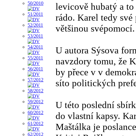
levicově hubatý a to
rádo. Karel tedy své
většinou svépomocí.
U autora Sýsova form
navzdory tomu, že Ka
by přece v v demokra
síto politických pref
U této poslední sbír
do vlastní kapsy. Ka
Maštálka je poslan