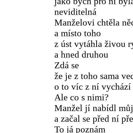
jako bych pro ni byl
neviditelná
Manželovi chtěla něc
a místo toho
z úst vytáhla živou 
a hned druhou
Zdá se
že je z toho sama ve
o to víc z ní vychází
Ale co s nimi?
Manžel jí nabídl mů
a začal se před ní př
To já poznám