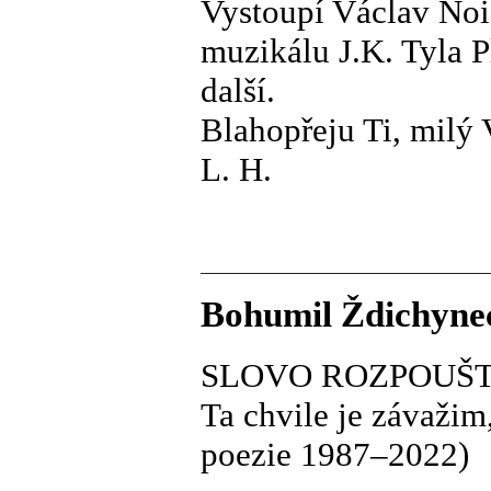
Vystoupí Václav Noid 
muzikálu J.K. Tyla P
další.
Blahopřeju Ti, milý 
L. H.
Bohumil Ždichyne
SLOVO ROZPOUŠT
Ta chvile je závažim
poezie 1987–2022)