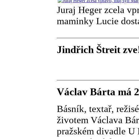
Juraj Heger zcela vp
maminky Lucie dostal
Jindřich Štreit zve
Václav Bárta má 28
Básník, textař, režis
životem Václava Bárt
pražském divadle U 