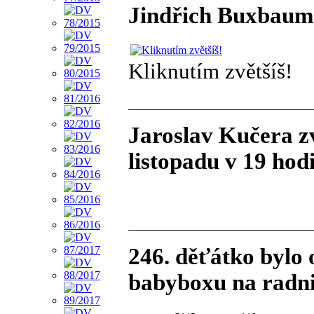
Jindřich Buxbaum z
Kliknutím zvětšíš!
Jaroslav Kučera zv
listopadu v 19 hod
246. děťátko bylo
babyboxu na radni