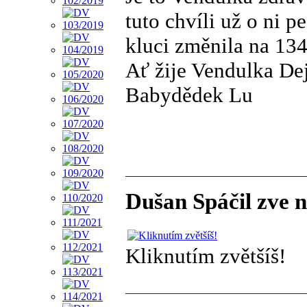
tuto chvíli už o ni p
kluci změnila na 134
Ať žije Vendulka De
Babydědek Lu
Dušan Spáčil zve n
Kliknutím zvětšíš!