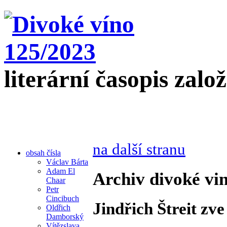
literární časopis zalo
na další stranu
obsah čísla
Václav Bárta
Adam El
Archiv divoké vin
Chaar
Petr
Cincibuch
Jindřich Štreit zve
Oldřich
Damborský
Vítězslava