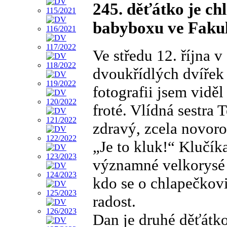
245. děťátko je ch
babyboxu ve Fakul
Ve středu 12. října 
dvoukřídlých dvířek 
fotografii jsem vidě
froté. Vlídná sestra 
zdravý, zcela novor
„Je to kluk!“ Klučí
významné velkorysé p
kdo se o chlapečkov
radost.
Dan je druhé děťátk