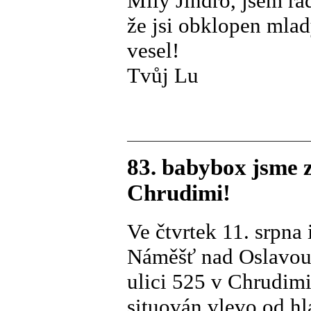
Milý Jindro, jsem rá
že jsi obklopen mla
vesel!
Tvůj Lu
83. babybox jsme 
Chrudimi!
Ve čtvrtek 11. srpn
Náměšť nad Oslavou
ulici 525 v Chrudim
situován vlevo od h