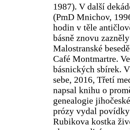
1987). V další deká
(PmD Mnichov, 1996)
hodin v těle antičlo
básně znovu zazněly
Malostranské besedě
Café Montmartre. Ve 
básnických sbírek. V
sebe, 2016, Třetí me
napsal knihu o promě
genealogie jihočeské
prózy vydal povídky 
Rubikova kostka živo