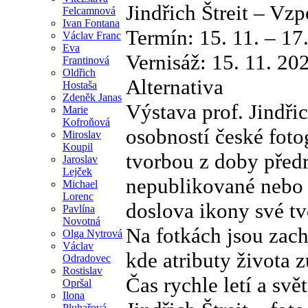
Jindřich Štreit – V
Felcamnová
Ivan Fontana
Termín: 15. 11. – 17
Václav Franc
Eva
Vernisáž: 15. 11. 202
Frantinová
Oldřich
Alternativa
Hostaša
Zdeněk Janas
Výstava prof. Jindřic
Marie
Kofroňová
osobností české foto
Miroslav
Koupil
tvorbou z doby před
Jaroslav
Lejček
nepublikované nebo 
Michael
Lorenc
doslova ikony své tv
Pavlína
Novotná
Na fotkách jsou zac
Olga Nytrová
Václav
kde atributy života z
Odradovec
Rostislav
Čas rychle letí a svět
Opršal
Ilona
Pluhařová