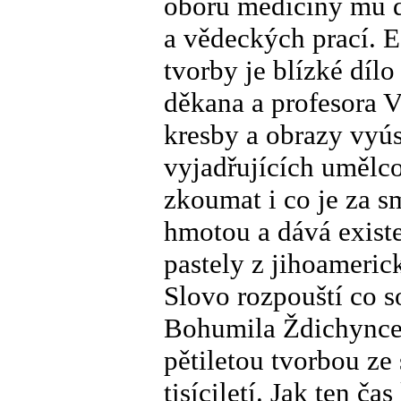
oboru medicíny mu d
a vědeckých prací. E
tvorby je blízké díl
děkana a profesora 
kresby a obrazy vyús
vyjadřujících umělc
zkoumat i co je za s
hmotou a dává exist
pastely z jihoamerick
Slovo rozpouští co s
Bohumila Ždichynce p
pětiletou tvorbou ze 
tisíciletí. Jak ten č