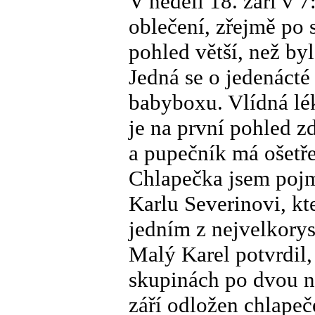
V neděli 18. září v
oblečení, zřejmě po 
pohled větší, než by
Jedná se o jedenáct
babyboxu. Vlídná lé
je na první pohled z
a pupečník má ošetř
Chlapečka jsem pojm
Karlu Severinovi, kt
jedním z nejvelkorys
Malý Karel potvrdil,
skupinách po dvou n
září odložen chlapeče