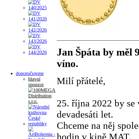
Jan Špáta by měl 9
víno.
doporučujeme
Milí přátelé,
hlavní
sponzor
25. října 2022 by s
devadesáti let.
Chceme na něj spole
hodin v kině MAT.