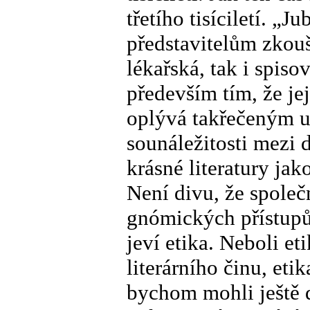
třetího tisíciletí. „
představitelům zkouš
lékařská, tak i spisov
především tím, že je
oplývá takřečeným u
sounáležitosti mezi 
krásné literatury jak
Není divu, že spole
gnómických přístupů
jeví etika. Neboli et
literárního činu, eti
bychom mohli ještě 