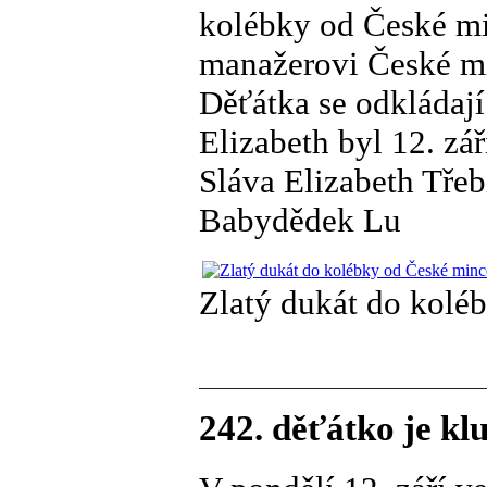
kolébky od České m
manažerovi České m
Děťátka se odkládají
Elizabeth byl 12. zář
Sláva Elizabeth Třeb
Babydědek Lu
Zlatý dukát do kolé
242. děťátko je kl