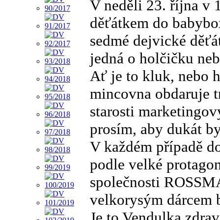
V neděli 23. října v
děťátkem do babyboxu
sedmé dejvické děťátk
jedná o holčičku neb
Ať je to kluk, nebo 
mincovna obdaruje t
starosti marketingov
prosím, aby dukát by
V každém případě d
podle velké protago
společnosti ROSSMA
velkorysým dárcem 
Je to Vendulka zdrav