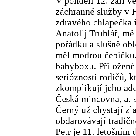
V pondělí 12. září v
záchranné služby v 
zdravého chlapečka
Anatolij Truhlář, mě 
pořádku a slušně obl
měl modrou čepičku. 
babyboxu. Přiložené 
serióznosti rodičů, kte
zkomplikují jeho ado
Česká mincovna, a. s
Černý už chystají z
obdarovávají tradič
Petr je 11. letošním