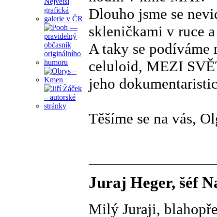
Dlouho jsme se nevid
skleničkami v ruce a 
A taky se podíváme n
celuloid, MEZI SV
jeho dokumentaristi
Těšíme se na vás, O
Juraj Heger, šéf Na
Milý Juraji, blahopř