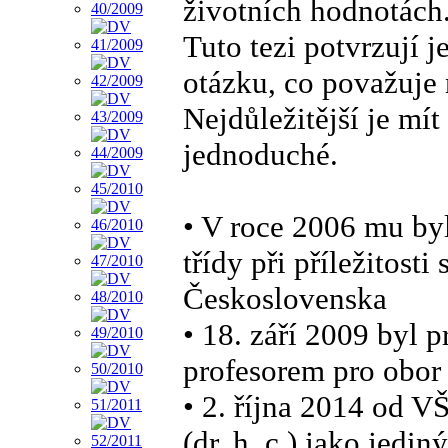
životních hodnotách
Tuto tezi potvrzují 
otázku, co považuje 
Nejdůležitější je mít
jednoduché.
• V roce 2006 mu by
třídy při příležitost
Československa
• 18. září 2009 byl
profesorem pro obor 
• 2. října 2014 od V
(dr. h. c.) jako jedi