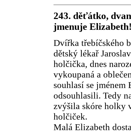
243. děťátko, dvaná
jmenuje Elizabeth
Dvířka třebíčského b
dětský lékař Jarosla
holčička, dnes naroz
vykoupaná a oblečená
souhlasí se jménem El
odsouhlasili. Tedy n
zvýšila skóre holky 
holčiček.
Malá Elizabeth dosta