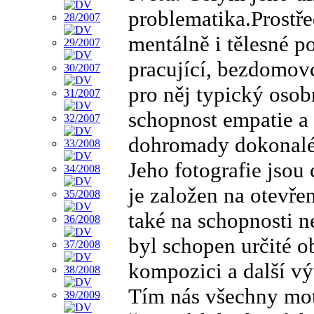
problematika.Prostř
mentálně i tělesné po
pracující, bezdomovce
pro něj typický osob
schopnost empatie a 
dohromady dokonalé
Jeho fotografie jso
je založen na otevřen
také na schopnosti n
byl schopen určité ob
kompozici a další vý
Tím nás všechny mot