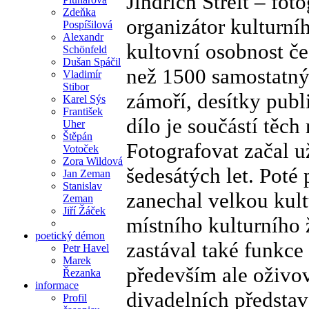
Jindřich Štreit – fo
Zdeňka
organizátor kulturníh
Pospíšilová
Alexandr
kultovní osobnost če
Schönfeld
Dušan Spáčil
než 1500 samostatný
Vladimír
Stibor
zámoří, desítky publ
Karel Sýs
František
dílo je součástí těch 
Uher
Štěpán
Fotografovat začal u
Votoček
Zora Wildová
šedesátých let. Poté
Jan Zeman
Stanislav
zanechal velkou kult
Zeman
Jiří Žáček
místního kulturního
poetický démon
zastával také funkce
Petr Havel
Marek
především ale oživov
Řezanka
informace
divadelních představ
Profil