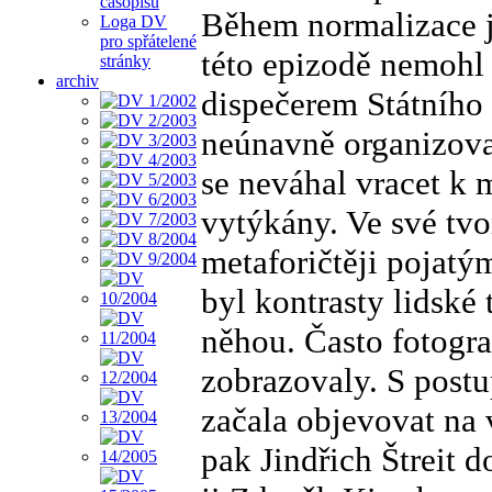
časopisu
Během normalizace je
Loga DV
pro spřátelené
této epizodě nemohl 
stránky
archiv
dispečerem Státního 
neúnavně organizovat
se neváhal vracet k
vytýkány. Ve své tvo
metaforičtěji pojatý
byl kontrasty lidské 
něhou. Často fotogra
zobrazovaly. S post
začala objevovat na 
pak Jindřich Štreit 