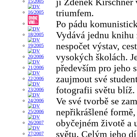
ji Zdeněk Kirschner
triumfem.
Po pádu komunistick
Vydává jednu knihu z
nespočet výstav, ces
vysokých školách. J
především pro jeho s
zaujmout své studen
fotografii světu blíž.
Ve své tvorbě se za
nepřikrášlené formě, 
obyčejném životě a 
světu. Celým jeho dí