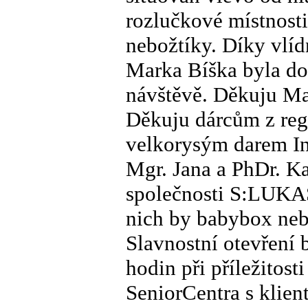
rozlučkové místnosti
nebožtíky. Díky vlíd
Marka Bíška byla do
návštěvě. Děkuju Ma
Děkuju dárcům z regi
velkorysým darem In
Mgr. Jana a PhDr. Ka
společnosti S:LUKA
nich by babybox neby
Slavnostní otevření 
hodin při příležitost
SeniorCentra s klient