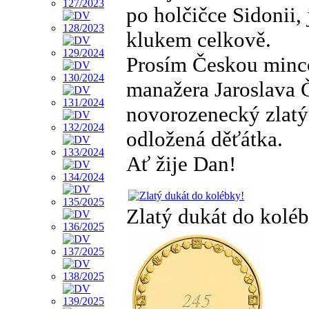
po holčičce Sidonii,
klukem celkově.
Prosím Českou minco
manažera Jaroslava Č
novorozenecký zlatý
odložená děťátka.
Ať žije Dan!
Zlatý dukát do kolé