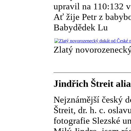
upravil na 110:132 v
Ať žije Petr z babyb
Babydědek Lu
Zlatý novorozeneck
Jindřich Štreit ali
Nejznámější český do
Štreit, dr. h. c. osla
fotografie Slezské u