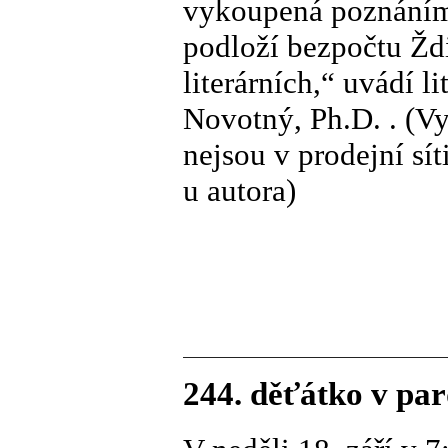
vykoupená poznáním 
podloží bezpočtu Žd
literárních,“ uvádí l
Novotný, Ph.D. . (Vy
nejsou v prodejní s
u autora)
244. děťátko v pa