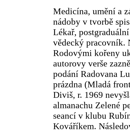
Medicína, umění a zá
nádoby v tvorbě spi
Lékař, postgraduální 
vědecký pracovník. N
Rodovými kořeny uko
autorovy verše zazně
podání Radovana Lu
prázdna (Mladá front
Diviš, r. 1969 nevyš
almanachu Zelené peř
seancí v klubu Rubí
Kováříkem. Následov