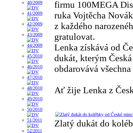
firmu 100MEGA Distr
ruka Vojtěcha Nová
z každého narozenéh
gratulovat.
Lenka získává od Č
dukát, kterým Česká
obdarovává všechna 
Ať žije Lenka z Čes
Zlatý dukát do kolé