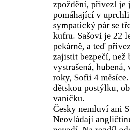
zpoždění, přivezl je
pomáhající v uprchli
sympatický pár se t
kufru. Sašovi je 22 
pekárně, a teď přive
zajistit bezpečí, než
vystrašená, hubená,
roky, Sofii 4 měsíc
dětskou postýlku, ob
vaničku.
Česky nemluví ani Sa
Neovládají angličtinu
nevadí. Na rozdíl ode