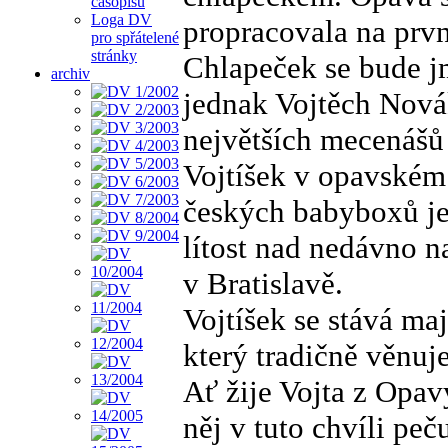
časopisu
Loga DV
propracovala na prv
pro spřátelené
stránky
Chlapeček se bude j
archiv
jednak Vojtěch Nová
největších mecenášů
Vojtíšek v opavském 
českých babyboxů je
lítost nad nedávno 
v Bratislavě.
Vojtíšek se stává ma
který tradičně věnuj
Ať žije Vojta z Opav
něj v tuto chvíli peč