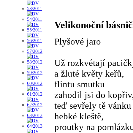
Velikonoční básni
Plyšové jaro
Už rozkvétají pacičk
a žluté květy keřů,
flintu smutku
zahodil jsi do kopřiv
teď sevřely tě vánku
hebké kleště,
proutky na pomlázk