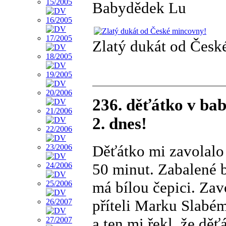
Babydědek Lu
Zlatý dukát od Česk
236. děťátko v ba
2. dnes!
Děťátko mi zavolalo
50 minut. Zabalené 
má bílou čepici. Zav
příteli Marku Slabé
a ten mi řekl, že děť