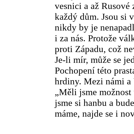
vesnici a až Rusové
každý dům. Jsou si v
nikdy by je nenapadlo
i za nás. Protože vá
proti Západu, což nev
Je-li mír, může se je
Pochopení této prast
hrdiny. Mezi námi a 
„Měli jsme možnost 
jsme si hanbu a bud
máme, najde se i no