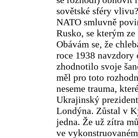
sovětské sféry vlivu
NATO smluvně povinn
Rusko, se kterým ze 
Obávám se, že chleb
roce 1938 navzdory 
zhodnotilo svoje šan
měl pro toto rozhodnu
neseme trauma, které
Ukrajinský prezident
Londýna. Zůstal v Ky
jedna. Že už zítra m
ve vykonstruovaném 