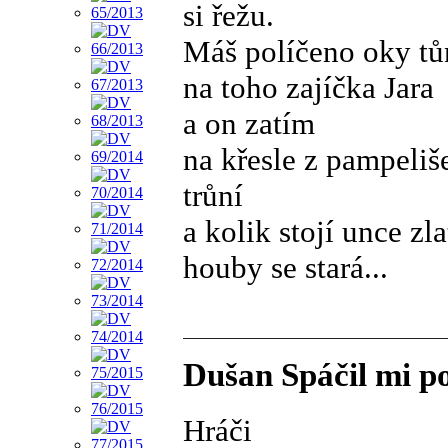
si řežu.
Máš políčeno oky tů
na toho zajíčka Jara
a on zatím
na křesle z pampeliš
trůní
a kolik stojí unce zla
houby se stará...
Dušan Spáčil mi po
Hráči