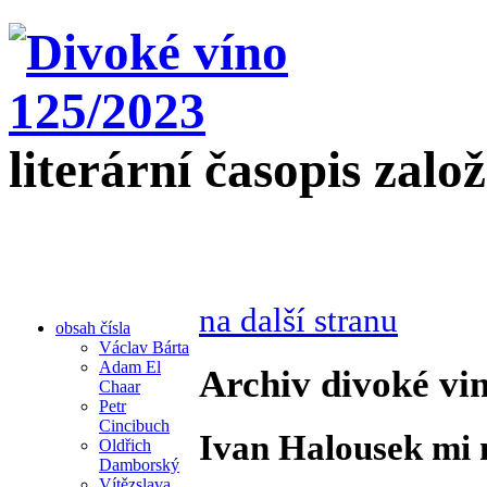
literární časopis zalo
na další stranu
obsah čísla
Václav Bárta
Adam El
Archiv divoké vin
Chaar
Petr
Cincibuch
Ivan Halousek mi 
Oldřich
Damborský
Vítězslava