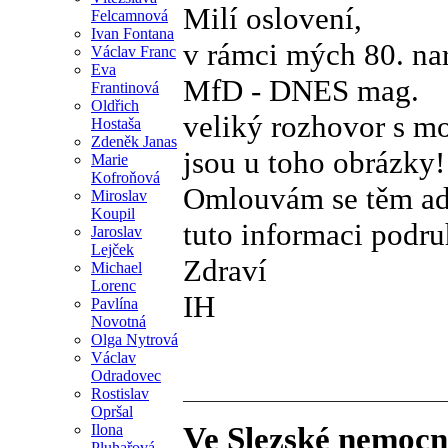
Milí oslovení,
Felcamnová
Ivan Fontana
v rámci mých 80. nar
Václav Franc
Eva
MfD - DNES mag.
Frantinová
Oldřich
veliký rozhovor s mo
Hostaša
Zdeněk Janas
jsou u toho obrázky!
Marie
Kofroňová
Omlouvám se těm adr
Miroslav
Koupil
tuto informaci podru
Jaroslav
Lejček
Zdraví
Michael
Lorenc
IH
Pavlína
Novotná
Olga Nytrová
Václav
Odradovec
Rostislav
Opršal
Ilona
Ve Slezské nemocni
Pluhařová