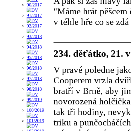
A pak si zas hlavy l
"Máme hrát pěšcem 
v téhle hře co se zdá
234. děťátko, 21. 
V pravé poledne jak
Cooperem vrzla dví
bratří v Brně, aby ji
novorozená holčička.
tak tři hodiny, nevy
triku a punčocháčíc