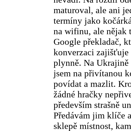
maturoval, ale ani j
termíny jako kočárká
na wifinu, ale něja
Google překladač, kt
konverzaci zajišťuje
plynně. Na Ukrajině 
jsem na přivítanou k
povídat a mazlit. K
žádné hračky nepřive
především strašně una
Předávám jim klíče a
sklepě místnost, kam