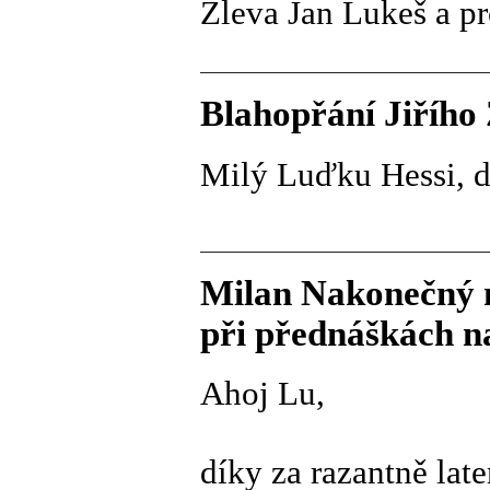
Zleva Jan Lukeš a pr
Blahopřání Jiřího
Milý Luďku Hessi, dík
Milan Nakonečný m
při přednáškách na
Ahoj Lu,
díky za razantně lat