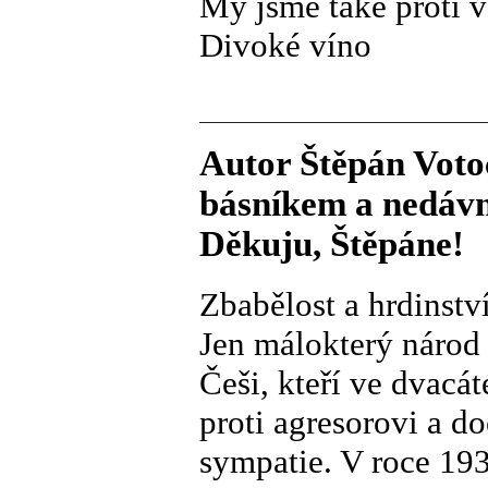
My jsme také proti v
Divoké víno
Autor Štěpán Voto
básníkem a nedávn
Děkuju, Štěpáne!
Zbabělost a hrdinstv
Jen málokterý národ 
Češi, kteří ve dvacát
proti agresorovi a d
sympatie. V roce 19