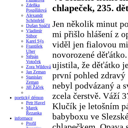
Zdeňka
chlapeček, 235. d
Pospíšilová
Alexandr
Schönfeld
Jen několik minut po
Dušan Spáčil
Vladimír
mi přišlo hlášení z 
Stibor
Karel Sýs
viděl jen fialovou m
František
Uher
novorozené děťátko.
Štěpán
Votoček
ujistila, že děťátko 
Zora Wildová
Jan Zeman
první pohled zdravý 
Stanislav
Zeman
nebyl podvázaný a sv
Jiří Žáček
zcela čerstvě. Váží 
poetický démon
Petr Havel
Klučík je letošním 
Marek
Řezanka
babyboxu ve Slezsk
informace
Profil
chlapečkem. Opava 