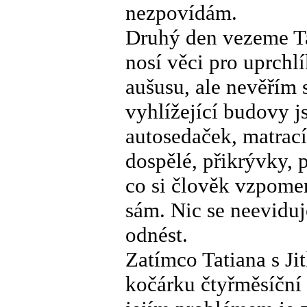
nezpovídám.
Druhý den vezeme Tat
nosí věci pro uprchl
aušusu, ale nevěřím
vyhlížející budovy j
autosedaček, matrací,
dospělé, přikrývky, p
co si člověk vzpomen
sám. Nic se neeviduje
odnést.
Zatímco Tatiana s Jit
kočárku čtyřměsíční 