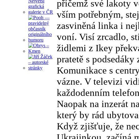
přičemž své lakoty v
vším potřebným, stej
zasviněná linka i ne
voní. Visí zrcadlo, s
židlemi z Ikey překv
pratetě s podsedáky
Komunikace s centry
vázne. V televizi vi
každodenním telefon
Naopak na inzerát na
který by rád ubytov
Když zjišťuje, že ne
Ukrajinkou, začíná m