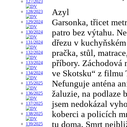
Azyl
Garsonka, třicet metr
patro bez výtahu. N
dřezu v kuchyňském 
pračka, stůl, matrace
příbory. Záchodová 
ve Skotsku“ z filmu 
Nefunguje anténa ani 
žaluzie, na podlaze b
jsem nedokázal vyhod
koberci a policích m
tu doma. Smrt nejbli