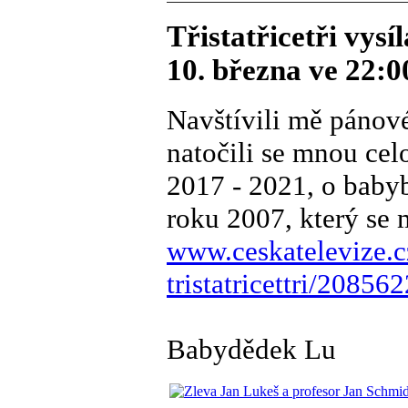
Třistatřicetři vys
10. března ve 22:0
Navštívili mě pánov
natočili se mnou cel
2017 - 2021, o babyb
roku 2007, který se m
www.ceskatelevize.c
tristatricettri/2085
Babydědek Lu