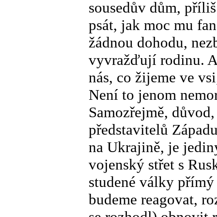
sousedův dům, příli
psát, jak moc mu fan
žádnou dohodu, nezbý
vyvražďují rodinu. A
nás, co žijeme ve vsi
Není to jenom nemorá
Samozřejmě, důvod, 
představitelů Západ
na Ukrajině, je jedi
vojenský střet s Rus
studené války přímý 
budeme reagovat, roz
se rozhodl) obnovit 