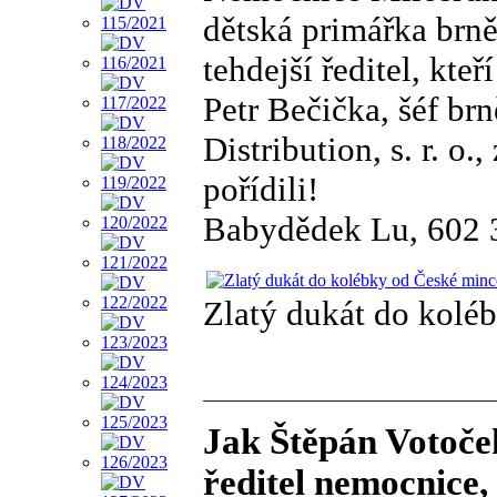
dětská primářka brn
tehdejší ředitel, kte
Petr Bečička, šéf b
Distribution, s. r. o
pořídili!
Babydědek Lu, 602 
Zlatý dukát do koléb
Jak Štěpán Votoček
ředitel nemocnice