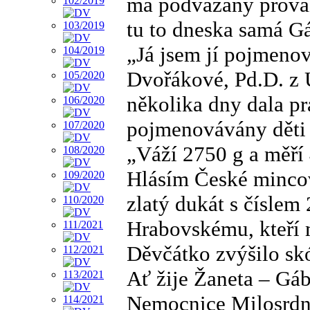
má podvázaný prováz
tu to dneska samá Gá
„Já jsem jí pojmeno
Dvořákové, Pd.D. z Ú
několika dny dala pr
pojmenovávány děti
„Váží 2750 g a měří
Hlásím České mincov
zlatý dukát s číslem
Hrabovskému, kteří 
Děvčátko zvýšilo skó
Ať žije Žaneta – Gáb
Nemocnice Milosrdný