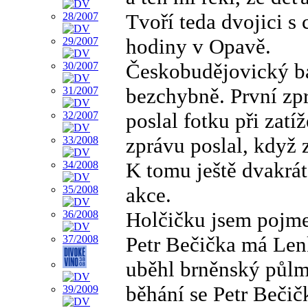
Tvoří teda dvojici 
hodiny v Opavě.
Českobudějovický ba
bezchybně. První zpr
poslal fotku při zat
zprávu poslal, když 
K tomu ještě dvakrát
akce.
Holčičku jsem pojme
Petr Bečička má Len
uběhl brněnský půlm
běhání se Petr Bečič