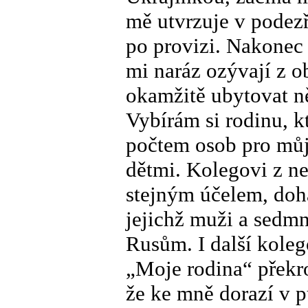
mě utvrzuje v podezře
po provizi. Nakonec 
mi naráz ozývají z o
okamžitě ubytovat ně
Vybírám si rodinu, k
počtem osob pro můj
dětmi. Kolegovi z ne
stejným účelem, doh
jejichž muži a sedmná
Rusům. I další koleg
„Moje rodina“ překr
že ke mně dorazí v 