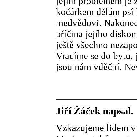
jejím problémem je z
kočárkem dělám psí 
medvědovi. Nakonec 
příčina jejího diskom
ještě všechno nezap
Vracíme se do bytu, 
jsou nám vděční. Nev
Jiří Žáček napsal.
Vzkazujeme lidem v 