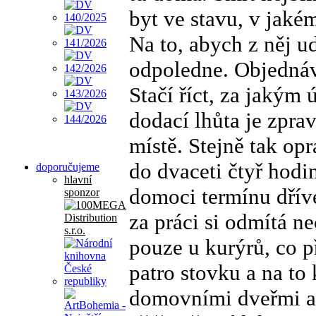
byt ve stavu, v jakém
Na to, abych z něj u
odpoledne. Objednáv
Stačí říct, za jakým 
dodací lhůta je zpra
místě. Stejně tak op
do dvaceti čtyř hodi
doporučujeme
hlavní
domoci termínu dříve 
sponzor
za práci si odmítá n
pouze u kurýrů, co p
patro stovku a na to
domovními dveřmi a 