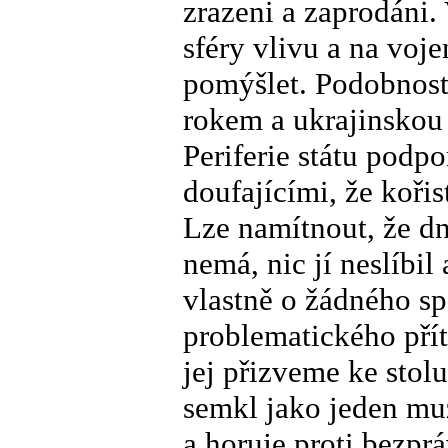
zrazeni a zaprodáni.
sféry vlivu a na vo
pomýšlet. Podobnos
rokem a ukrajinskou 
Periferie státu podpo
doufajícími, že kořis
Lze namítnout, že d
nemá, nic jí neslíbil
vlastně o žádného s
problematického přít
jej přizveme ke stol
semkl jako jeden muž
a horuje proti bezpr