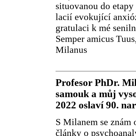
situovanou do etapy 
lacií evokující anxió
gratulaci k mé seniln
Semper amicus Tuus
Milanus
Profesor PhDr. Mi
samouk a můj vysok
2022 oslaví 90. na
S Milanem se znám o
články o psychoanal