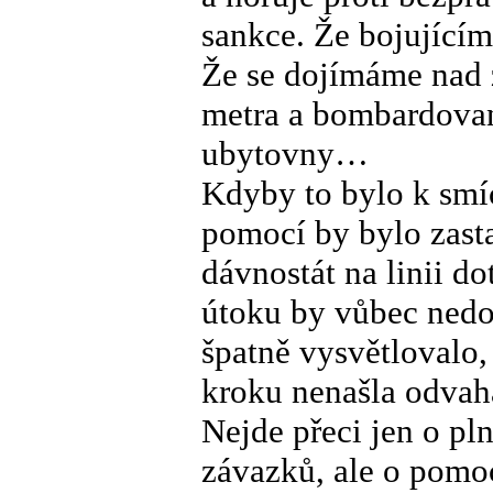
sankce. Že bojující
Že se dojímáme nad z
metra a bombardovan
ubytovny…
Kdyby to bylo k smíc
pomocí by bylo zast
dávnostát na linii d
útoku by vůbec nedoš
špatně vysvětlovalo,
kroku nenašla odvaha
Nejde přeci jen o pl
závazků, ale o pomoc