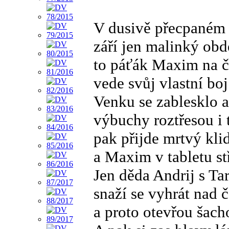
V dusivě přecpaném
září jen malinký obd
to páťák Maxim na č
vede svůj vlastní boj
Venku se zablesklo a
výbuchy roztřesou i 
pak přijde mrtvý kli
a Maxim v tabletu stříl
Jen děda Andrij s Ta
snaží se vyhrát nad 
a proto otevřou šach