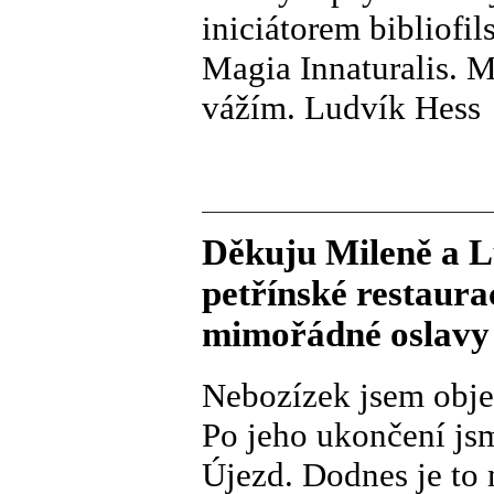
iniciátorem bibliofi
Magia Innaturalis. M
vážím. Ludvík Hess
Děkuju Mileně a 
petřínské restaur
mimořádné oslavy 
Nebozízek jsem objev
Po jeho ukončení jsm
Újezd. Dodnes je to 