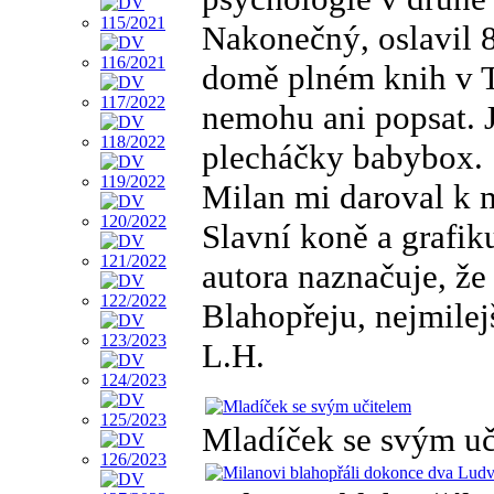
Nakonečný, oslavil 8
domě plném knih v Tá
nemohu ani popsat. J
plecháčky babybox.
Milan mi daroval k
Slavní koně a grafi
autora naznačuje, že
Blahopřeju, nejmilej
L.H.
Mladíček se svým uč