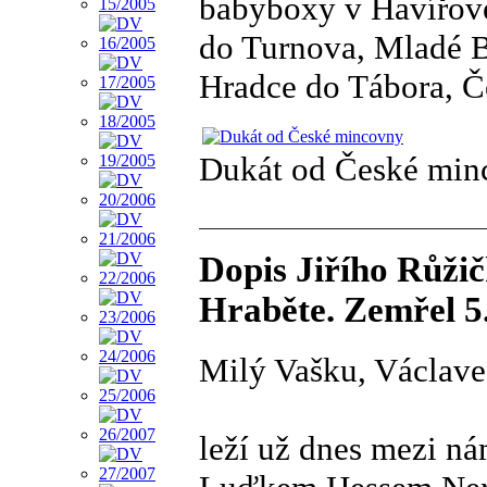
babyboxy v Havířově, 
do Turnova, Mladé B
Hradce do Tábora, Č
Dukát od České min
Dopis Jiřího Růžič
Hraběte. Zemřel 5
Milý Vašku, Václave
leží už dnes mezi nám