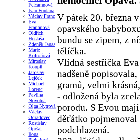
nemocnici Opava. 
Felcamnová
Ivan Fontana
V pátek 20. března v
Václav Franc
Eva
opavského babyboxu 
Frantinová
Oldřich
bundu se zipem, z n
Hostaša
Zdeněk Janas
tělíčka.
Marie
Kofroňová
Vlídná sestřička Ev
Miroslav
Koupil
nadšeně popisovala, 
Jaroslav
Lejček
gramů, velmi krásná,
Michael
Lorenc
- odložená byla zcel
Pavlína
Novotná
porodu. S Evou mají 
Olga Nytrová
Václav
děťátko pojmenoval 
Odradovec
Rostislav
podchlazená.
Opršal
Ilona
Pluhařová