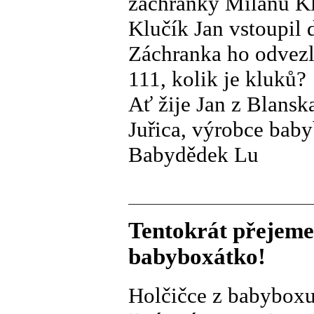
záchranky Milanu K
Klučík Jan vstoupil 
Záchranka ho odvezl
111, kolik je kluků?
Ať žije Jan z Blansk
Juřica, výrobce bab
Babydědek Lu
Tentokrát přejeme
babyboxátko!
Holčičce z babyboxu 