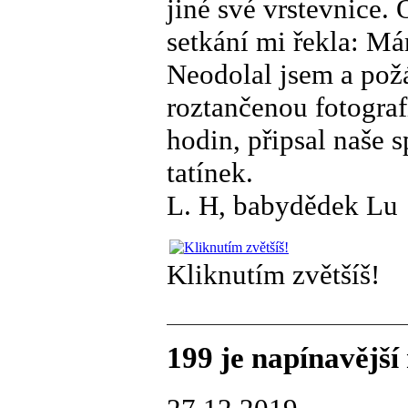
jiné své vrstevnice.
setkání mi řekla: Má
Neodolal jsem a požá
roztančenou fotografi
hodin, připsal naše s
tatínek.
L. H, babydědek Lu
Kliknutím zvětšíš!
199 je napínavější