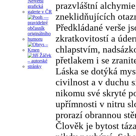
prazvláštní alchymie
zneklidňujících otaz
Předkládané verše js
zkratkovitostí a úde
chlapstvím, nadsázk
přetlakem i se zranit
Láska se dotýká myst
civilnost a v duchu s
nikomu své skryté p
upřímnosti v nitru s
prorazí obrannou stě
Člověk je bytost táza