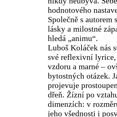
nikdy neubývá. Sebe
hodnotového nastave
Společně s autorem 
lásky a milostné záp
hledá „animu“.
Luboš Koláček nás st
své reflexivní lyrice
vzdoru a marné – ov
bytostných otázek. J
projevuje prostoupen
dřeň. Žízní po vztah
dimenzích: v rozměr
jeho všednosti i posv