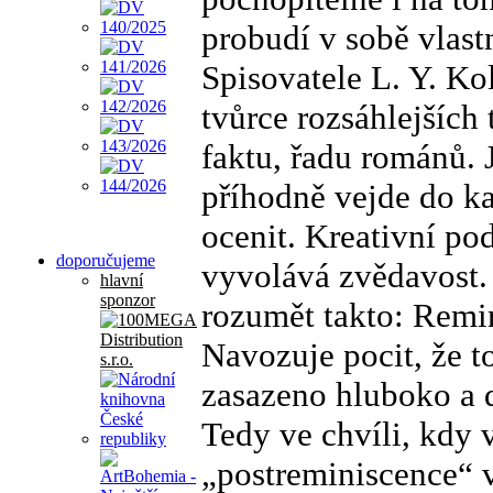
probudí v sobě vlastn
Spisovatele L. Y. Ko
tvůrce rozsáhlejších 
faktu, řadu románů. 
příhodně vejde do ka
ocenit. Kreativní po
doporučujeme
vyvolává zvědavost.
hlavní
sponzor
rozumět takto: Remin
Navozuje pocit, že t
zasazeno hluboko a 
Tedy ve chvíli, kdy 
„postreminiscence“ v