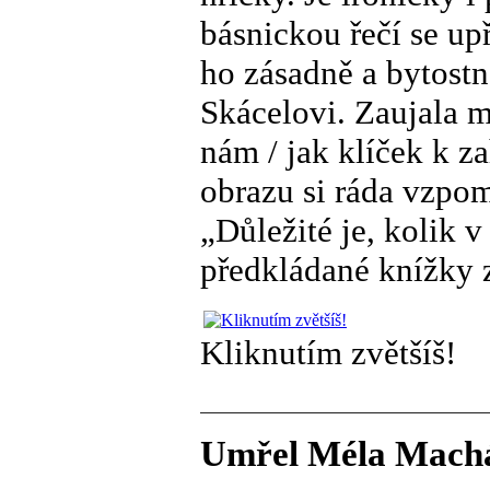
básnickou řečí se u
ho zásadně a bytostn
Skácelovi. Zaujala m
nám / jak klíček k z
obrazu si ráda vzpo
„Důležité je, kolik v
předkládané knížky z
Kliknutím zvětšíš!
Umřel Méla Mach