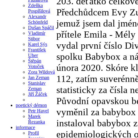
203. děťátko celkově
Zdeňka
Předchůdcem Evy Zuz
Pospíšilová
Alexandr
jemuž jsem dal jmén
Schönfeld
Dušan Spáčil
přítele Emila - Mély
Vladimír
Stibor
vydal první číslo Di
Karel Sýs
František
spolku Babybox a ná
Uher
Štěpán
února 2020. Skóre kl
Votoček
Zora Wildová
112, zatím suverénně
Jan Zeman
Stanislav
statisticky za čísla n
Zeman
Jiří Žáček
Původní opavskou be
poetický démon
vyměnil za babybox 
Petr Havel
Marek
instaloval babybox 
Řezanka
informace
epidemiologických ok
Profil