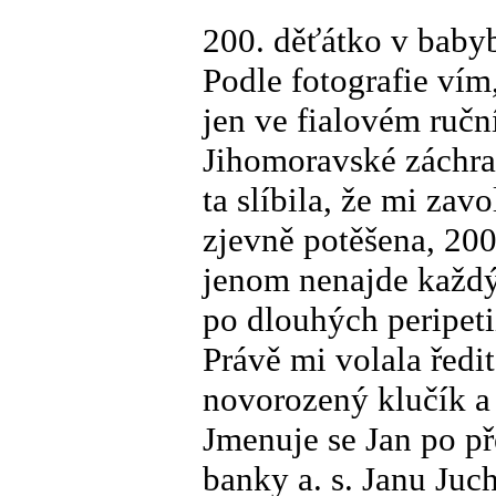
200. děťátko v baby
Podle fotografie vím
jen ve fialovém ručn
Jihomoravské záchr
ta slíbila, že mi zav
zjevně potěšena, 20
jenom nenajde každý
po dlouhých peripeti
Právě mi volala ředi
novorozený klučík a 
Jmenuje se Jan po p
banky a. s. Janu Juc