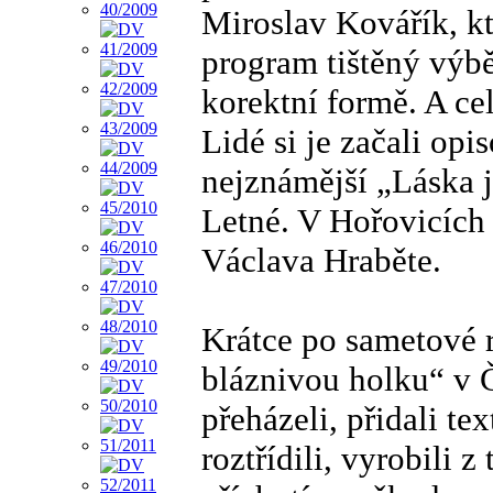
Miroslav Kovářík, k
program tištěný výbě
korektní formě. A ce
Lidé si je začali op
nejznámější „Láska j
Letné. V Hořovicíc
Václava Hraběte.
Krátce po sametové 
bláznivou holku“ v Č
přeházeli, přidali te
roztřídili, vyrobili 