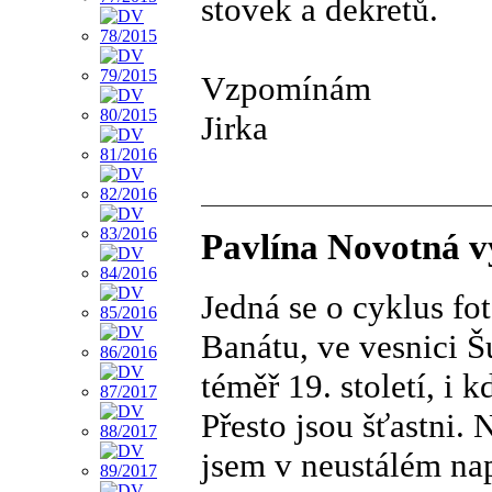
stovek a dekretů.
Vzpomínám
Jirka
Pavlína Novotná vy
Jedná se o cyklus fo
Banátu, ve vesnici Š
téměř 19. století, i k
Přesto jsou šťastni. 
jsem v neustálém nap