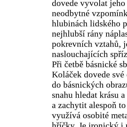
dovede vyvolat jeho 
neodbytné vzpomínky,
hlubinách lidského 
nejhlubší rány nápla
pokrevních vztahů, 
naslouchajících spří
Při četbě básnické s
Koláček dovede své o
do básnických obraz
snahu hledat krásu a 
a zachytit alespoň t
využívá osobité metaf
hříčky. Je ironický i