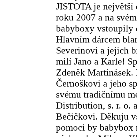
JISTOTA je největší
roku 2007 a na svém 
babyboxy vstoupily 
Hlavním dárcem blan
Severinovi a jejich
milí Jano a Karle! 
Zdeněk Martinásek.
Černoškovi a jeho sp
svému tradičnímu m
Distribution, s. r. o.
Bečičkovi. Děkuju v
pomoci by babybox n