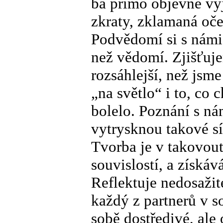
ba přímo objevně vyj
zkraty, zklamaná oče
Podvědomí si s námi 
než vědomí. Zjišťuj
rozsáhlejší, než jsm
„na světlo“ i to, co
bolelo. Poznání s ná
vytrysknou takové sí
Tvorba je v takovout
souvislostí, a získá
Reflektuje nedosaži
každý z partnerů v s
sobě dostředivé, ale