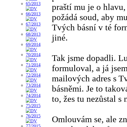
praští mu je o hlavu
požádá soud, aby mu
Tvých básní v té for
jiné.
Tak jsme dopadli. Lu
formuloval, a já jsem
mailových adres s T
básněmi. Je to takov
to, žes tu nezůstal s
Omlouvám se, ale zná