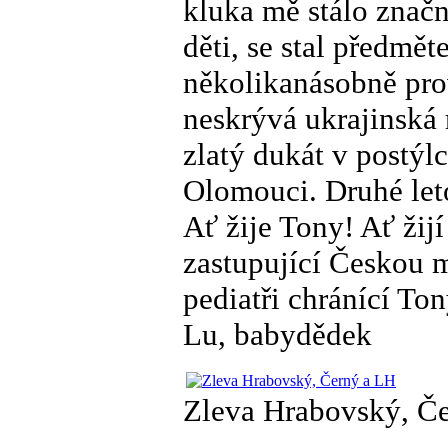
kluka mě stálo značn
děti, se stal předmě
několikanásobně prov
neskrývá ukrajinská 
zlatý dukát v postý
Olomouci. Druhé let
Ať žije Tony! Ať žijí
zastupující Českou m
pediatři chránící Ton
Lu, babydědek
Zleva Hrabovský, Č