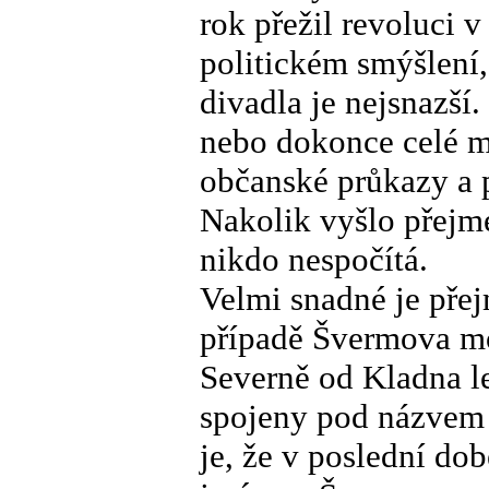
rok přežil revoluci v
politickém smýšlení
divadla je nejsnazší.
nebo dokonce celé m
občanské průkazy a 
Nakolik vyšlo přejm
nikdo nespočítá.
Velmi snadné je přej
případě Švermova mo
Severně od Kladna l
spojeny pod názvem 
je, že v poslední do