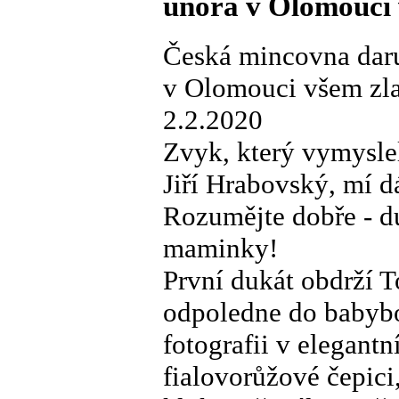
února v Olomouci 
Česká mincovna daru
v Olomouci všem zla
2.2.2020
Zvyk, který vymysle
Jiří Hrabovský, mí d
Rozumějte dobře - du
maminky!
První dukát obdrží T
odpoledne do babybo
fotografii v elegant
fialovorůžové čepici