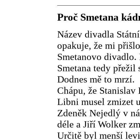
Proč Smetana kádr
Název divadla Státní
opakuje, že mi přišl
Smetanovo divadlo. 
Smetana tedy přežil 
Dodnes mě to mrzí.
Chápu, že Stanislav
Libni musel zmizet u
Zdeněk Nejedlý v ná
déle a Jiří Wolker z
Určitě byl menší le