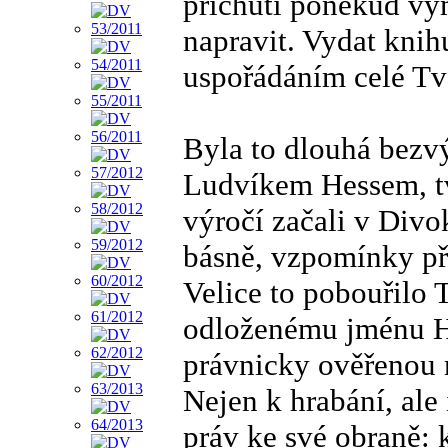
příchutí poněkud vy
napravit. Vydat kni
uspořádáním celé Tv
Byla to dlouhá bezvý
Ludvíkem Hessem, t
výročí začali v Divo
básně, vzpomínky přá
Velice to pobouřilo
odloženému jménu Hr
právnicky ověřenou n
Nejen k hrabání, ale
práv ke své obraně: 