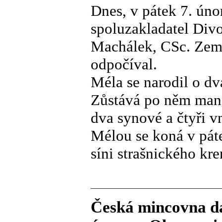
Dnes, v pátek 7. úno
spoluzakladatel Divo
Machálek, CSc. Zemře
odpočíval.
Méla se narodil o dva
Zůstává po něm manž
dva synové a čtyři v
Mélou se koná v pát
síni strašnického kre
Česká mincovna da