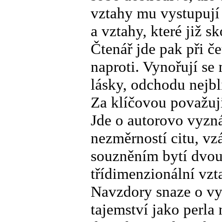
vztahy mu vystupují
a vztahy, které již s
Čtenář jde pak při č
naproti. Vynořují se 
lásky, odchodu nejbl
Za klíčovou považuj
Jde o autorovo vyznán
nezměrností citu, v
souzněním bytí dvou 
třídimenzionální vzt
Navzdory snaze o vy
tajemství jako perla