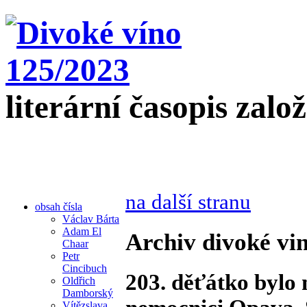
literární časopis zalo
na další stranu
obsah čísla
Václav Bárta
Adam El
Archiv divoké vin
Chaar
Petr
Cincibuch
203. děťátko bylo 
Oldřich
Damborský
Vítězslava