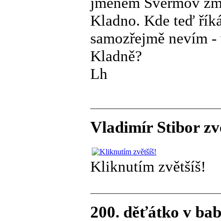
jménem Švermov zmiz
Kladno. Kde teď říká 
samozřejmě nevím - 
Kladně?
Lh
Vladimír Stibor zv
Kliknutím zvětšíš!
200. děťátko v ba