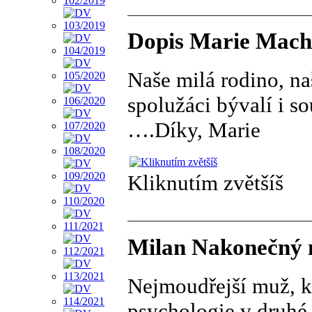
Dopis Marie Mach
Naše milá rodino, na
spolužáci bývalí i s
….Díky, Marie
Kliknutím zvětšíš
Milan Nakonečný 
Nejmoudřejší muž, kt
psychologie v druhé 