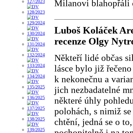
Milanovi blahopřáli
Luboš Koláček Are
recenze Olgy Nytr
Někteří lidé občas s
lásce bylo již řečeno
k nekonečnu a variant
jich nezbadatelné mn
některé úhly pohledu
polohách, s nimiž se
chtění, jedná se o to
pochopitelně i na to