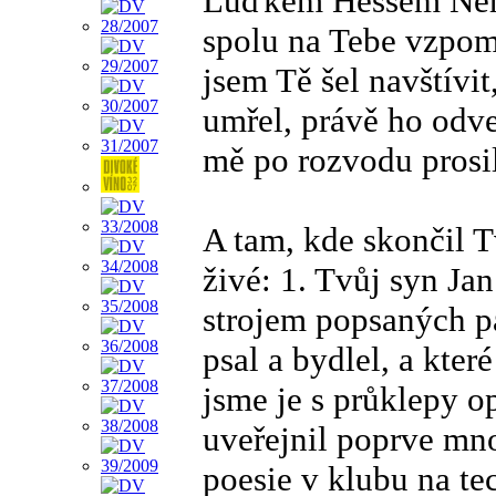
Luďkem Hessem Ner
spolu na Tebe vzpomí
jsem Tě šel navštívit
umřel, právě ho odve
mě po rozvodu prosil
A tam, kde skončil T
živé: 1. Tvůj syn Ja
strojem popsaných pa
psal a bydlel, a kte
jsme je s průklepy 
uveřejnil poprve mno
poesie v klubu na te