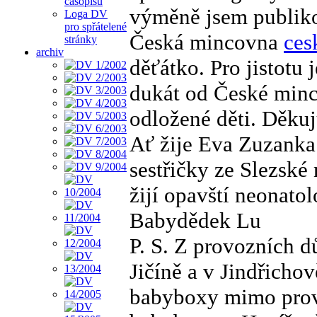
časopisu
výměně jsem publiko
Loga DV
pro spřátelené
Česká mincovna
ces
stránky
archiv
děťátko. Pro jistotu
dukát od České minco
odložené děti. Děkuj
Ať žije Eva Zuzanka
sestřičky ze Slezské
žijí opavští neonato
Babydědek Lu
P. S. Z provozních 
Jičíně a v Jindřich
babyboxy mimo provo