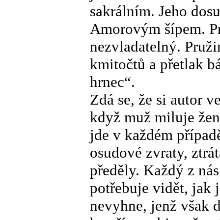
sakrálním. Jeho dosu
Amorovým šípem. Pr
nezvladatelný. Pruži
kmitočtů a přetlak 
hrnec“.
Zdá se, že si autor v
když muž miluje ženu
jde v každém případě
osudové zvraty, ztrá
předěly. Každý z nás
potřebuje vidět, jak 
nevyhne, jenž však d