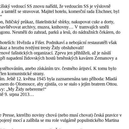
Říšský vedoucí SS znovu nařídil, že vedoucím SS je výslovně
 a tamtéž se stravovat. Majitel hotelu, komerční rada Elschner, byl
“
, řidičský průkaz, filatelistické sbírky, nakupovat cukr a dorty,
, navštěvovat archivy, muzea, knihovny… V tramvajích směli
agonu. Nesměli do zahrad, parků a lesů, do nádražních čekáren, do
otelích: Hvězda a Fišer. Podnikaví a nebojácní restauratéři však
 zákaz a hrozbu tvrdými tresty Židy obsluhovali!
ové fašistických organizací. Zprvu jen přihlíželi, až je násilí
řeba při napadení židovských hostů brněnských kaváren Zemanovy a
stěhováním, anebo získáním tzv. čestného árijství. K tomu bylo
člen komunistické strany.
ím. Ještě 12. května 1945 byla zaznamenána tato příhoda: Mladá
sem do Olomouce, aby zjistila, co se stalo s jejím bratrem Ottou.
lovy: „My Židy nebereme!“
eště 9. srpna 2013…
e Presse, kteréžto noviny chová (nebo musí chovat) česká pravice v
ojený mocí a zalíbila se mu role vulgárně populistického Martina