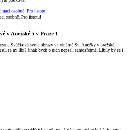
 nyní podkovář
ci osobně. Pro jistotu!
é v Anežské 5 v Praze 1
uazana Sváčková svoje obrazy ve vinárně Sv. Anežky v pražské
jestli se mi líbí? Jinak bych o nich nepsal, samozřejmě. Líbily by se i
řeno moje oblíbená Městská knihovna! Všechny pobočky! A že bude