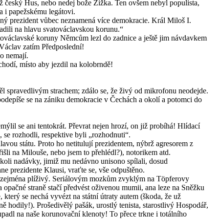
ož český Hus, nebo nedej bože Žižka. Ten ovšem nebyl populista,
ba i papežskému legátovi.
ený prezident vůbec neznamená více demokracie. Král Miloš I.
adili na hlavu svatováclavskou korunu.“
svatováclavské koruny Němcům lezl do zadnice a ještě jim návdavkem
o Václav zatím Předposlední!
co nemají.
odí, místo aby jezdil na kolobrndě!
l spravedlivým strachem; zdálo se, že živý od mikrofonu neodejde.
depíše se na zániku demokracie v Čechách a okolí a potomci do
il se ani tentokrát. Převrat nejen hrozí, on již probíhá! Hlídací
i, se rozhodli, respektive byli „rozhodnuti“.
avou státu. Proto ho netitulují prezidentem, nýbrž agresorem z
řišli na Milouše, nebo jsem to přehlédl?), notorikem atd.
koli nadávky, jimiž mu nedávno unisono spílali, dosud
ne prezidente Klausi, vraťte se, vše odpuštěno.
, zejména plíživý. Seriálovým mozkům zvyklým na Töpferovy
 opačné straně stačí předvést oživenou mumii, ana leze na Sněžku
 který se nechá vyvézt na státní útraty autem (škoda, že už
ně hodily!). Prošedivělý pašák, urostlý tenista, starostlivý Hospodář,
padl na naše korunovační klenoty! To přece trkne i totálního