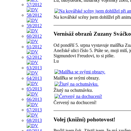
Lu, babydědek, husarský vojenský zběh,
Na kovářské scény jsem dohlížel při anima
Vernisáž obrazů Zuzany Sváčkov
Od pondělí 5. srpna vystavuje malířka Z
Anežské ulici číslo 5. Ptáte se, moji milí, 
Sigmundovi Freudovi, to si pište.
Lu
Malířka se svými obrazy.
Žlutý na ochutnávku.
Červený na dochucení!
Volej (knižní) pohotovost!
Prožil jsem šok. Zjistil jsem, že má zav