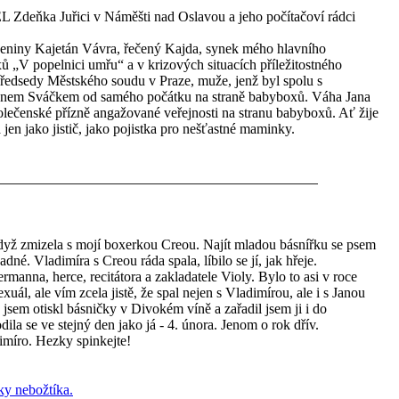
deňka Juřici v Náměšti nad Oslavou a jeho počítačoví rádci
ozeniny Kajetán Vávra, řečený Kajda, synek mého hlavního
ů „V popelnici umřu“ a v krizových situacích příležitostného
edsedy Městského soudu v Praze, muže, jenž byl spolu s
 Janem Sváčkem od samého počátku na straně babyboxů. Váha Jana
lečenské přízně angažované veřejnosti na stranu babyboxů. Ať žije
en jako jistič, jako pojistka pro nešťastné maminky.
 když zmizela s mojí boxerkou Creou. Najít mladou básnířku se psem
né. Vladimíra s Creou ráda spala, líbilo se jí, jak hřeje.
ermanna, herce, recitátora a zakladatele Violy. Bylo to asi v roce
uál, ale vím zcela jistě, že spal nejen s Vladimírou, ale i s Janou
sem otiskl básničky v Divokém víně a zařadil jsem ji i do
la se ve stejný den jako já - 4. února. Jenom o rok dřív.
imíro. Hezky spinkejte!