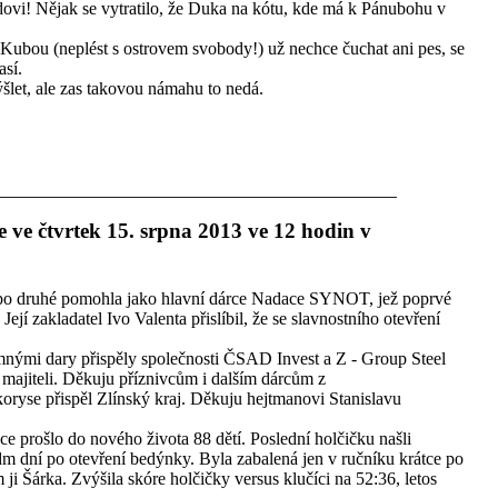
ovi! Nějak se vytratilo, že Duka na kótu, kde má k Pánubohu v
Kubou (neplést s ostrovem svobody!) už nechce čuchat ani pes, se
así.
let, ale zas takovou námahu to nedá.
 ve čtvrtek 15. srpna 2013 ve 12 hodin v
 po druhé pomohla jako hlavní dárce Nadace SYNOT, jež poprvé
ejí zakladatel Ivo Valenta přislíbil, že se slavnostního otevření
mnými dary přispěly společnosti ČSAD Invest a Z - Group Steel
majiteli. Děkuju příznivcům i dalším dárcům z
oryse přispěl Zlínský kraj. Děkuju hejtmanovi Stanislavu
ce prošlo do nového života 88 dětí. Poslední holčičku našli
dm dní po otevření bedýnky. Byla zabalená jen v ručníku krátce po
ji Šárka. Zvýšila skóre holčičky versus klučíci na 52:36, letos