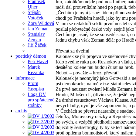
František
Inu, katolíkům nejde pod nos Luther, nat
Uher
radši dal protivníkům hned po papuli, tře
Štěpán
„Čechům je nyní jasné: lidem přímo zvol
Votoček
chodí po Pražském hradě, jako by mu pos
Zora Wildová
V tom se redaktoři sekli: první nositel 
Jan Zeman
posílal přebytečné české voly, stejně jak
Stanislav
Čechům je jasné, že se sousedé starají, o 
Zeman
Jednu chybu však Zeman dělá: po Hradě ch
Jiří Žáček
Převrat za dveřmi
poetický démon
Kalousek se při projevu ve sněmovně chvě
Petr Havel
Kdo zvedne ruku pro Rusnokovu vládu, po
Marek
desátého kolene mu budou čurat na hrob.
Řezanka
Neboť – považte – hrozí převrat!
informace
Kalousek je neomylný jako Gottwald a nemýl
Profil
psi demokracie, najmě v tzv. státní televiz
časopisu
Za prvé neuznat zvolení Miloše Zemana hl
Loga DV
Hradu, Milošem I., (divím se, že ještě nep
pro spřátelené
Za druhé resuscitovat Václava Klause. Ač
stránky
nevychladly, nyní je vše zapomenuto, a pa
archiv
V Čechách se převrat naaranžuje snadno
četníky, Moravcovy otázky a Reportéry na
po svých, a vzápětí předhodit samozvance,
dojezdily šestsettrojky, ty by se teď náram
proti opilému bonmotistovi, který málem u