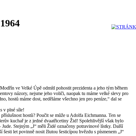
 1964
n Modřín ve Velké Úpě odmítl pohostit prezidenta a jeho tým během
entovy názory, nejsme jeho voliči, naopak tu máme velké slevy pro
edno, hostů máme dost, neděláme všechno jen pro peníze,“ dal se
 v plné síle!
ou příslušnost hostů? Poučit se může u Adolfa Eichmanna. Ten se
lerův kuchař je z jedné dvaatřicetiny Žid! Spolehlivější však bylo
 Jude. Stejným „J“ měli Židé označeny potravinové lístky. Další
ší šesti let povinně nosit žlutou šesticípou hvězdu s písmenem „J“