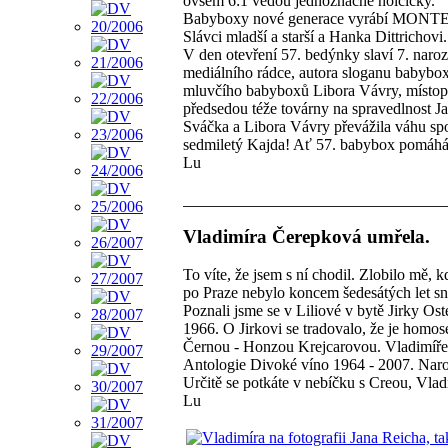
ovšem 6:1 vedou jednoznačně holčičky.
Babyboxy nové generace vyrábí MONTEL Z
Slávci mladší a starší a Hanka Dittrichovi.
V den otevření 57. bedýnky slaví 7. nar
mediálního rádce, autora sloganu babybox
mluvčího babyboxů Libora Vávry, místopř
předsedou téže továrny na spravedlnost
Sváčka a Libora Vávry převážila váhu spo
sedmiletý Kajda! Ať 57. babybox pomáhá j
Lu
Vladimíra Čerepková umřela.
To víte, že jsem s ní chodil. Zlobilo mě,
po Praze nebylo koncem šedesátých let snad
Poznali jsme se v Liliové v bytě Jirky Ost
1966. O Jirkovi se tradovalo, že je homosex
Černou - Honzou Krejcarovou. Vladimíře j
Antologie Divoké víno 1964 - 2007. Narodi
Určitě se potkáte v nebíčku s Creou, Vlad
Lu