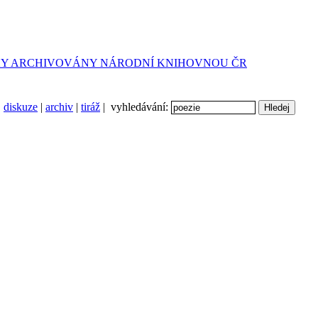
diskuze
|
archiv
|
tiráž
| vyhledávání: