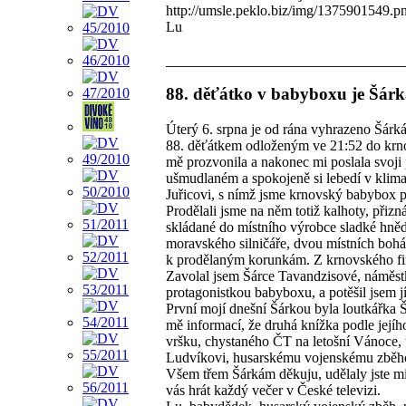
http://umsle.peklo.biz/img/1375901549.p
Lu
88. děťátko v babyboxu je Šárk
Úterý 6. srpna je od rána vyhrazeno Šárká
88. děťátkem odloženým ve 21:52 do krn
mě prozvonila a nakonec mi poslala svoji p
ušmudlaném a spokojeně si lebedí v kli
Juřicovi, s nímž jsme krnovský babybox p
Prodělali jsme na něm totiž kalhoty, přiz
skládané do místního výrobce sladké hnědé
moravského silničáře, dvou místních boháč
k prodělaným korunkám. Z krnovského fin
Zavolal jsem Šárce Tavandzisové, náměst
protagonistkou babyboxu, a potěšil jsem j
První mojí dnešní Šárkou byla loutkářka Š
mě informací, že druhá knížka podle její
vršku, chystaného ČT na letošní Vánoce, u
Ludvíkovi, husarskému vojenskému zběh
Všem třem Šárkám děkuju, udělaly jste mi 
vás hrát každý večer v České televizi.