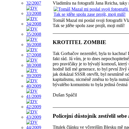
Vladimíra na fotografii Jana Reicha, taky 
Tomáš Mazal mi poslal svoji fotografii V
Tak se jděte spolu zase projít, moji milí!
KROTITEL ZOMBIE
Tak Gorbačov nezemřel, byla to kachna! 
fakt rád. Já vím, je to dnes nepochopitelné
pro pravičáky je to bývalý komouš, který
hodně lidí mé generace, to byl první živý
jak dokázal SSSR otevřít, byl nesmírně od
kapitalismu, nicméně změna to byla nutná 
bývalého komunistu to byla jediná čestná
Dušan Spáčil
Policejní důstojník zestřelil sebe
Titulek článku ve včerejším Blesku mě nadc