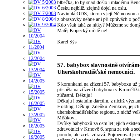
blbečka, to by snad došlo i mladému Bend
Česku nejblíž, zřejmě dojel na oslu.
Navinulá ODS, kterou s její Němcovou a 
z obrazovky nehne ani při zprávách o poč
Kdo však tahá za nitky? Můžeme se domýš
Matěj Kopecký určitě ne!
Karel Sýs
57. babybox slavnostně otvíráme
Uherskohradišťské nemocnici.
S korunkami na zřízení 57. babyboxu už
přispěla na zřízení babyboxu v Kroměříži. J
zúčastní. Děkuju!
Děkuju i ostatním dárcům, z nichž význa
Holding. Děkuju Zdeňku Zemkovi, jejich 
uherskohradišťského regionu, z nichž velk
Mišákovi.
Dvířky babyboxů za osm let jejich existen
zdravotníci v Krnově 6. srpna za rok a se
porodu, ale zcela zdravá. Pojmenoval jsem 