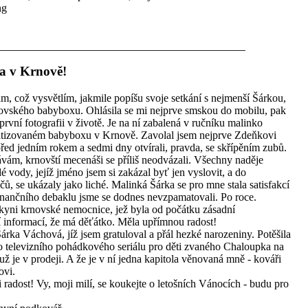
ng
a v Krnově!
m, což vysvětlím, jakmile popíšu svoje setkání s nejmenší Šárkou,
ovského babyboxu. Ohlásila se mi nejprve smskou do mobilu, pak
rvní fotografii v životě. Je na ní zabalená v ručníku malinko
matizovaném babyboxu v Krnově. Zavolal jsem nejprve Zdeňkovi
řed jedním rokem a sedmi dny otvírali, pravda, se skřípěním zubů.
návám, krnovští mecenáši se příliš neodvázali. Všechny naděje
 vody, jejíž jméno jsem si zakázal byť jen vyslovit, a do
ů, se ukázaly jako liché. Malinká Šárka se pro mne stala satisfakcí
ančního debaklu jsme se dodnes nevzpamatovali. Po roce.
kyni krnovské nemocnice, jež byla od počátku zásadní
í informací, že má děťátko. Měla upřímnou radost!
árka Váchová, jíž jsem gratuloval a přál hezké narozeniny. Potěšila
ho televizního pohádkového seriálu pro děti zvaného Chaloupka na
ž je v prodeji. A že je v ní jedna kapitola věnovaná mně - kováři
ovi.
radost! Vy, moji milí, se koukejte o letošních Vánocích - budu pro