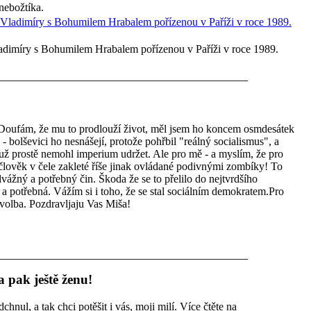
nebožtíka.
ladimíry s Bohumilem Hrabalem pořízenou v Paříži v roce 1989.
Doufám, že mu to prodlouží život, měl jsem ho koncem osmdesátek
 - bolševici ho nesnášejí, protože pohřbil "reálný socialismus", a
 už prostě nemohl imperium udržet. Ale pro mě - a myslím, že pro
 člověk v čele zakleté říše jinak ovládané podivnými zombíky! To
vážný a potřebný čin. Škoda že se to přelilo do nejtvrdšího
a potřebná. Vážím si i toho, že se stal sociálním demokratem.Pro
 volba. Pozdravljaju Vas Miša!
 a pak ještě ženu!
hnul, a tak chci potěšit i vás, moji milí. Více čtěte na