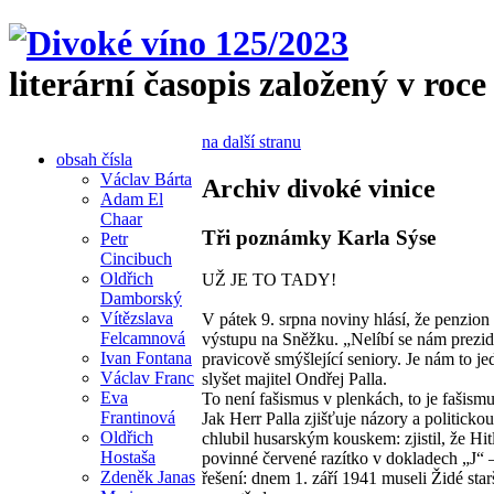
literární časopis založený v roce
na další stranu
obsah čísla
Václav Bárta
Archiv divoké vinice
Adam El
Chaar
Tři poznámky Karla Sýse
Petr
Cincibuch
Oldřich
UŽ JE TO TADY!
Damborský
Vítězslava
V pátek 9. srpna noviny hlásí, že penzio
Felcamnová
výstupu na Sněžku. „Nelíbí se nám prezid
Ivan Fontana
pravicově smýšlející seniory. Je nám to j
Václav Franc
slyšet majitel Ondřej Palla.
Eva
To není fašismus v plenkách, to je fašismus
Frantinová
Jak Herr Palla zjišťuje názory a politick
Oldřich
chlubil husarským kouskem: zjistil, že Hit
Hostaša
povinné červené razítko v dokladech „J“ –
Zdeněk Janas
řešení: dnem 1. září 1941 museli Židé star