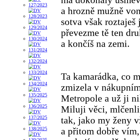
a hrozně mužně von
sotva však roztaješ 
převezme tě ten dr
a končíš na zemi.
Ta kamarádka, co mi
zmizela v nákupním
Metropole a už ji n
Miluji věci, mlčenl
tak, jako my ženy 
a přitom dobře vím,