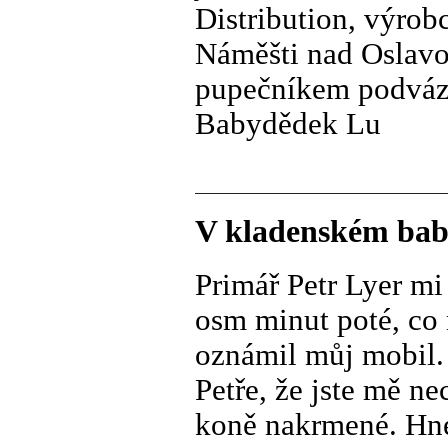
Distribution, výro
Náměšti nad Oslavou
pupečníkem podváz
Babydědek Lu
V kladenském baby
Primář Petr Lyer mi
osm minut poté, co
oznámil můj mobil.
Petře, že jste mě ne
koně nakrmené. Hne