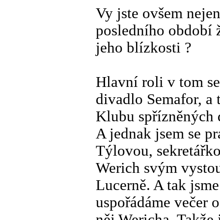
Vy jste ovšem neje
posledního období ž
jeho blízkosti ?
Hlavní roli v tom s
divadlo Semafor, a t
Klubu spřízněných 
A jednak jsem se pr
Týlovou, sekretářko
Werich svým vystou
Lucerně. A tak jsme
uspořádáme večer o
něj Wericha. Takže 