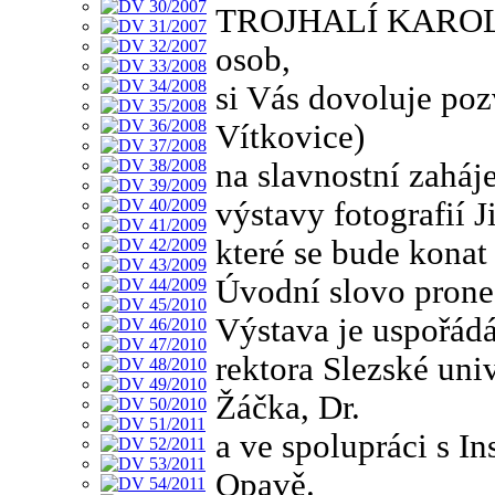
TROJHALÍ KAROLIN
osob,
si Vás dovoluje po
Vítkovice)
na slavnostní zaháj
výstavy fotografií 
které se bude konat
Úvodní slovo prones
Výstava je uspořádá
rektora Slezské uni
Žáčka, Dr.
a ve spolupráci s In
Opavě.