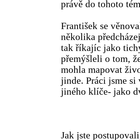
právě do tohoto té
František se věnov
několika předcházejí
tak říkajíc jako tic
přemýšleli o tom, ž
mohla mapovat živo
jinde. Práci jsme si
jiného klíče- jako 
Jak jste postupovali