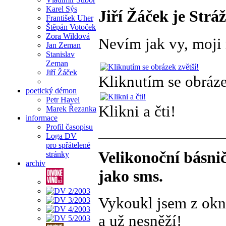
Karel Sýs
Jiří Žáček je Strá
František Uher
Štěpán Votoček
Zora Wildová
Nevím jak vy, moji m
Jan Zeman
Stanislav
Zeman
Jiří Žáček
Kliknutím se obráze
poetický démon
Petr Havel
Klikni a čti!
Marek Řezanka
informace
Profil časopisu
Loga DV
pro spřátelené
Velikonoční básnič
stránky
archiv
jako sms.
Vykoukl jsem z okn
a už nesněží!