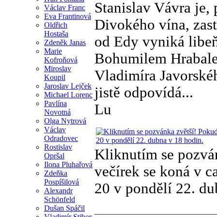
Stanislav Vávra je,
Václav Franc
Eva Frantinová
Divokého vína, zast
Oldřich
Hostaša
od Edy vyniká libe
Zdeněk Janas
Marie
Bohumilem Hrabalem
Kofroňová
Miroslav
Vladimíra Javorskéh
Koupil
Jaroslav Lejček
jistě odpovídá...
Michael Lorenc
Pavlína
Lu
Novotná
Olga Nytrová
Václav
Odradovec
Rostislav
Kliknutím se pozván
Opršal
Ilona Pluhařová
večírek se koná v c
Zdeňka
Pospíšilová
20 v pondělí 22. du
Alexandr
Schönfeld
Dušan Spáčil
Vladimír Stibor