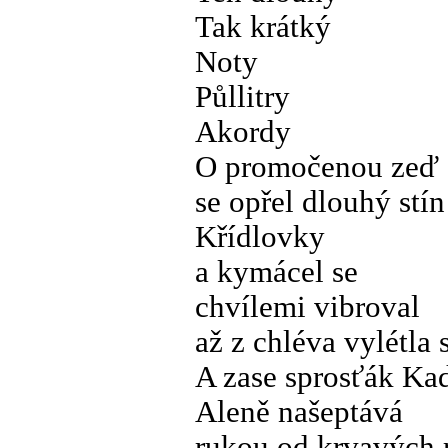
Tak krátký
Noty
Půllitry
Akordy
O promočenou zeď
se opřel dlouhý stín
Křídlovky
a kymácel se
chvílemi vibroval
až z chléva vylétla
A zase sprosťák Ka
Aleně našeptává
rukou od krvavých 