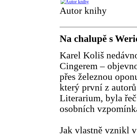
Autor knihy
Na chalupě s Weri
Karel Koliš nedávno
Cingerem – objevno
přes železnou opon
který první z auto
Literarium, byla řeč
osobních vzpomínká
Jak vlastně vznikl v