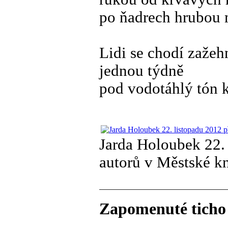
po ňadrech hrubou 
Lidi se chodí zažeh
jednou týdně
pod vodotáhlý tón 
Jarda Holoubek 22. 
autorů v Městské kni
Zapomenuté ticho 