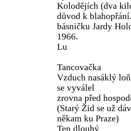
Kolodějích (dva ki
důvod k blahopřání. 
básničku Jardy Hol
1966.
Lu
Tancovačka
Vzduch nasáklý lo
se vyválel
zrovna před hospod
(Starý Žid se už dá
někam ku Praze)
Ten dlouhý