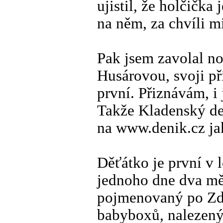
ujistil, že holčička
na něm, za chvíli mi
Pak jsem zavolal n
Husárovou, svoji př
první. Přiznávám, i
Takže Kladenský den
na www.denik.cz ja
Děťátko je první v 
jednoho dne dva měs
pojmenovaný po Zde
babyboxů, nalezený