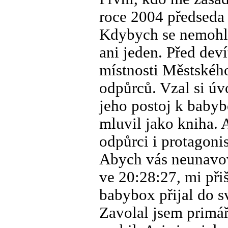
roce 2004 předseda
Kdybych se nemohl 
ani jeden. Před dev
místnosti Městskéh
odpůrců. Vzal si úv
jeho postoj k babyb
mluvil jako kniha. A
odpůrci i protagoni
Abych vás neunavova
ve 20:28:27, mi při
babybox přijal do s
Zavolal jsem primá