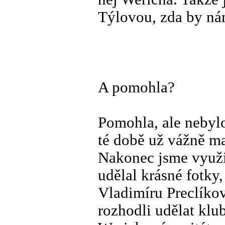
Týlovou, zda by ná
A pomohla?
Pomohla, ale nebyl
té době už vážně ma
Nakonec jsme využil
udělal krásné fotky
Vladimíru Preclíkov
rozhodli udělat kl