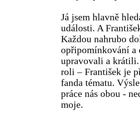
Já jsem hlavně hled
události. A Františ
Každou nahrubo dok
opřipomínkování a d
upravovali a krátil
roli – František je p
fanda tématu. Výsl
práce nás obou - ned
moje.