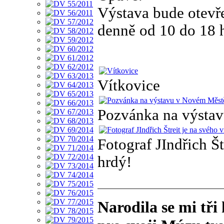
Výstava bude otevř
denně od 10 do 18 
Vítkovice
Pozvánka na výsta
Fotograf JIndřich Š
hrdý!
Narodila se mi tři