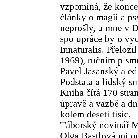
vzpomíná, že konce
články o magii a ps
neprošly, u mne v 
spolupráce bylo vy
Innaturalis. Přeloži
1969), ručním písm
Pavel Jasanský a ed
Podstata a lidský s
Kniha čítá 170 stran
úpravě a vazbě a dn
kolem deseti tisíc.
Táborský novinář M
Olga Bastlová mi o