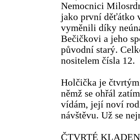
Nemocnici Milosrdn
jako první děťátko
vyměnili díky neú
Bečičkovi a jeho s
původní starý. Cel
nositelem čísla 12.
Holčička je čtvrtý
němž se ohřál zatím
vídám, její noví ro
návštěvu. Už se nej
ČTVRTÉ KLADEN