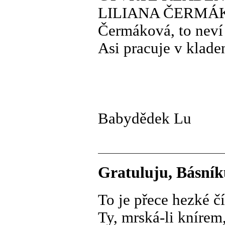
LILIANA ČERMÁKOVÁ
Čermáková, to neví 
Asi pracuje v klad
Babydědek Lu
Gratuluju, Básní
To je přece hezké č
Ty, mrská-li knírem,