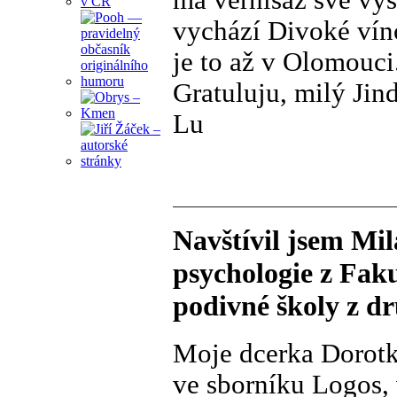
má vernisáž své výs
vychází Divoké víno
je to až v Olomouci
Gratuluju, milý Jin
Lu
Navštívil jsem Mi
psychologie z Fakul
podivné školy z dr
Moje dcerka Dorotk
ve sborníku Logos,