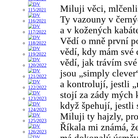
Miluji věci, mlčenli
Ty vazouny v černý
a v kožených kabáte
Vědí o mně první po
vědí, kdy mám své 
vědí, jak trávím své
jsou „simply clever
a kontrolují, jestli 
stojí za zády mých 
když špehují, jestli
Miluji ty hajzly, pr
Říkala mi známá, že
má dokonalý úsměv