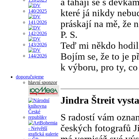
a tahají se s děvkam
které já nikdy nebu
práskají na mě, že 
P. S.
Teď mi někdo hodil
Bojím se, že to je p
k výboru, pro ty, co
doporučujeme
hlavní sponzor
Jindra Štreit vyst
S radostí vám oznam
českých fotografů Ji