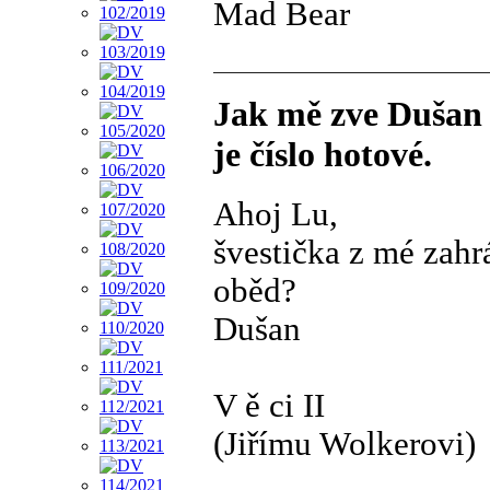
Mad Bear
Jak mě zve Dušan 
je číslo hotové.
Ahoj Lu,
švestička z mé zahrá
oběd?
Dušan
V ě ci II
(Jiřímu Wolkerovi)