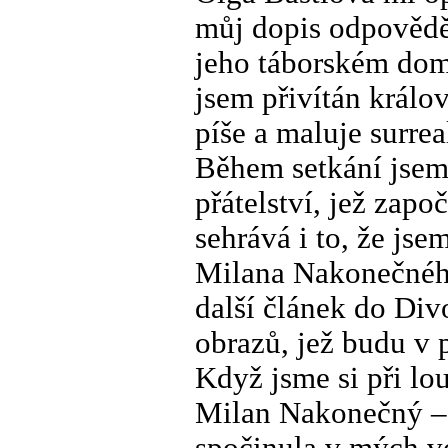
můj dopis odpověděl
jeho táborském dom
jsem přivítán králo
píše a maluje surrea
Během setkání jsem 
přátelství, jež zapo
sehrává i to, že jse
Milana Nakonečného 
další článek do Div
obrazů, jež budu v 
Když jsme si při lou
Milan Nakonečný – 