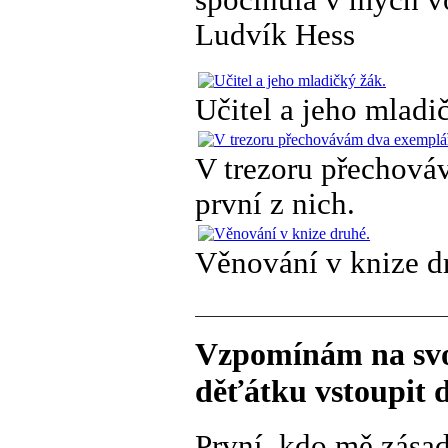
spočinula v mých v
Ludvík Hess
Učitel a jeho mladi
V trezoru přechová
první z nich.
Věnování v knize d
Vzpomínám na svoj
děťátku vstoupit 
První, kdo mě zásad