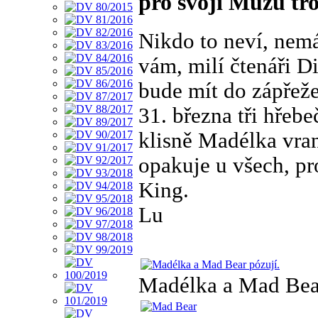
pro svoji Múzu tro
Nikdo to neví, nemá
vám, milí čtenáři 
bude mít do zápřeže
31. března tři hřebe
klisně Madélka vra
opakuje u všech, pr
King.
Lu
Madélka a Mad Bear