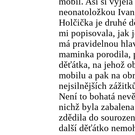
mobil. Asi si vyjela
neonatoložkou Ivan
Holčička je druhé 
mi popisovala, jak j
má pravidelnou hlav
maminka porodila, p
děťátka, na jehož o
mobilu a pak na ob
nejsilnějších zážitk
Není to bohatá nevě
nichž byla zabalena
zdědila do sourozen
další děťátko nemo