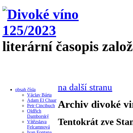
literární časopis zalo
na další stranu
obsah čísla
Václav Bárta
Adam El Chaar
Archiv divoké vi
Petr Cincibuch
Oldřich
Damborský
Tentokrát zve Sta
Vítězslava
Felcamnová
Ivan Fontana