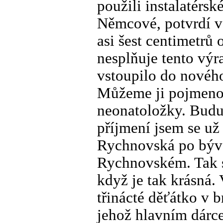
použili instalatérsk
Němcové, potvrdí v
asi šest centimetrů 
nesplňuje tento výra
vstoupilo do novéh
Můžeme ji pojmenov
neonatoložky. Budu
příjmení jsem se už
Rychnovská po býva
Rychnovském. Tak s
když je tak krásná.
třinácté děťátko v
jehož hlavním dárc