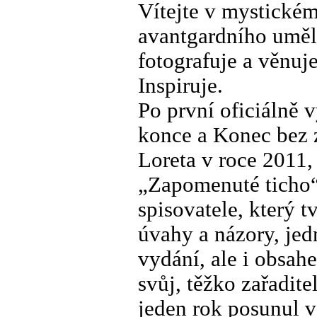
Vítejte v mystickém
avantgardního umělc
fotografuje a věnuje
Inspiruje.
Po první oficiálně 
konce a Konec bez 
Loreta v roce 2011,
„Zapomenuté ticho“
spisovatele, který t
úvahy a názory, je
vydání, ale i obsah
svůj, těžko zařadite
jeden rok posunul v