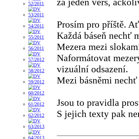
za jeden verš, ačkoli
Prosím pro příště. A
Každá báseň nechť m
Mezera mezi slokami
Naformátovat mezery 
vizuální odsazení.
Mezi básněmi nechť 
Jsou to pravidla pros
S jejich texty pak n