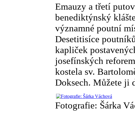
Emauzy a třetí putov
benediktýnský klášte
významné poutní míst
Desetitisíce poutní
kapliček postavenýc
josefínských reforem
kostela sv. Bartolo
Doksech. Můžete ji d
Fotografie: Šárka V