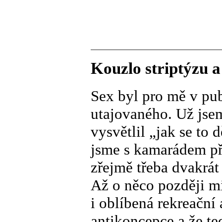
Kouzlo striptýzu a
Sex byl pro mě v pu
utajovaného. Už jsem
vysvětlil „jak se to d
jsme s kamarádem př
zřejmě třeba dvakrát
Až o něco později mi 
i oblíbená rekreační 
antikoncepce a že te