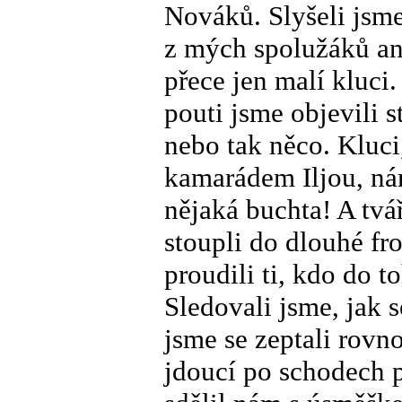
Nováků. Slyšeli jsme
z mých spolužáků an
přece jen malí kluci
pouti jsme objevili 
nebo tak něco. Kluci
kamarádem Iljou, nám
nějaká buchta! A tvář
stoupli do dlouhé fro
proudili ti, kdo do 
Sledovali jsme, jak s
jsme se zeptali rovn
jdoucí po schodech p