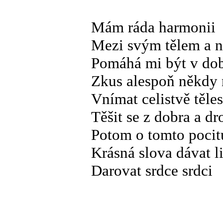
Mám ráda harmonii
Mezi svým tělem a n
Pomáhá mi být v dob
Zkus alespoň někdy 
Vnímat celistvě těles
Těšit se z dobra a d
Potom o tomto pocitu
Krásná slova dávat 
Darovat srdce srdci