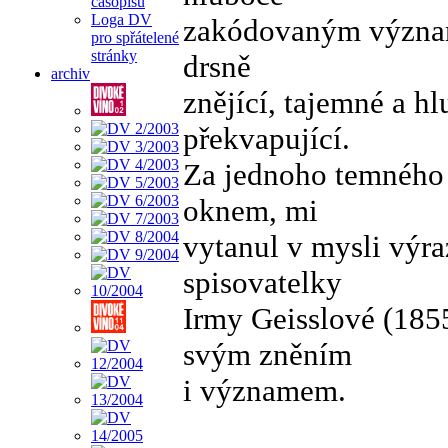
časopisu
Loga DV
zakódovaným význam
pro spřátelené
stránky
drsně
archiv
znějící, tajemné a 
překvapující.
Za jednoho temného 
oknem, mi
vytanul v mysli výra
spisovatelky
Irmy Geisslové (1855
svým zněním
i významem.