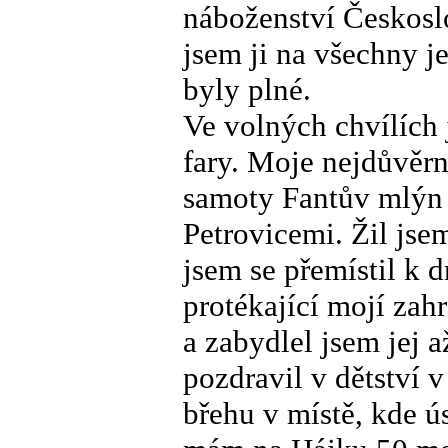
náboženství Českosl
jsem ji na všechny je
byly plné.
Ve volných chvílích 
fary. Moje nejdůvěrn
samoty Fantův mlýn 
Petrovicemi. Žil js
jsem se přemístil k
protékající mojí za
a zabydlel jsem jej 
pozdravil v dětství 
břehu v místě, kde ú