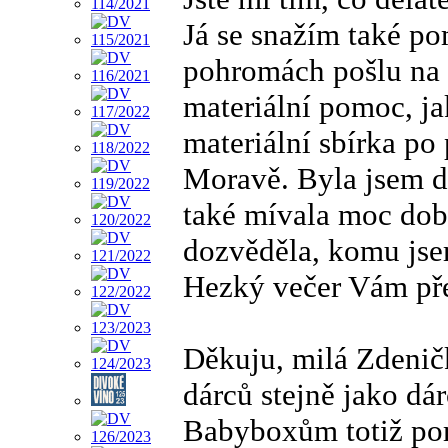
Já se snažím také po
pohromách pošlu na s
materiální pomoc, ja
materiální sbírka po
Moravě. Byla jsem d
také mívala moc dob
dozvěděla, komu jse
Hezký večer Vám pře
Děkuju, milá Zdeni
dárců stejně jako dá
Babyboxům totiž po