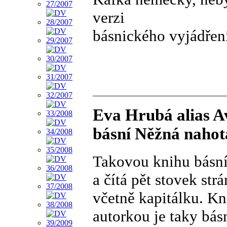
verzi
básnického vyjádřen
Eva Hrubá alias A
básní Něžná nahot
Takovou knihu básní
a čítá pět stovek st
včetně kapitálku. Kn
autorkou je taky bás