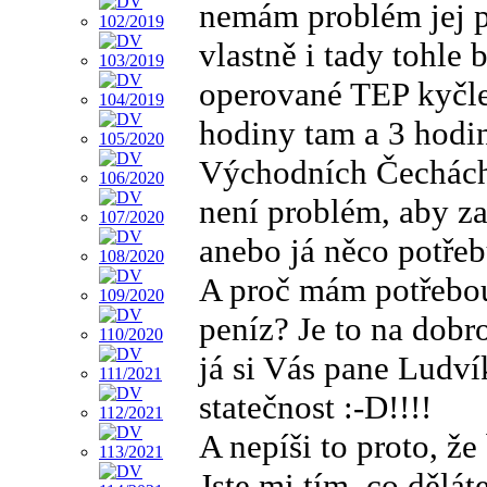
nemám problém jej p
vlastně i tady tohle 
operované TEP kyčle
hodiny tam a 3 hodi
Východních Čechách
není problém, aby za
anebo já něco potřeb
A proč mám potřebou
peníz? Je to na dobr
já si Vás pane Ludv
statečnost :-D!!!!
A nepíši to proto, že
Jste mi tím, co dělát