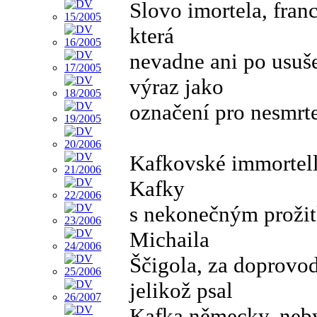
Slovo imortela, fran
která
nevadne ani po usuše
výraz jako
označení pro nesmrte
Kafkovské immortell
Kafky
s nekonečným prožit
Michaila
Ščigola, za doprovod
jelikož psal
Kafka německy, neby