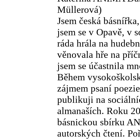
Müllerová)
Jsem česká básnířka,
jsem se v Opavě, v so
ráda hrála na hudebn
věnovala hře na příč
jsem se účastnila mn
Během vysokoškolsk
zájmem psaní poezie 
publikuji na sociální
almanaších. Roku 20
básnickou sbírku 
autorských čtení. Po