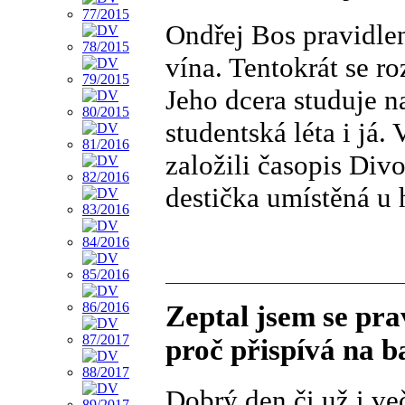
Ondřej Bos pravidle
vína. Tentokrát se r
Jeho dcera studuje n
studentská léta i já
založili časopis Div
destička umístěná u 
Zeptal jsem se pr
proč přispívá na 
Dobrý den či už i ve