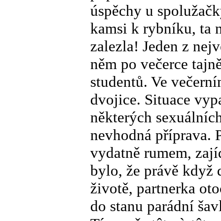
úspěchy u spolužačky
kamsi k rybníku, ta 
zalezla! Jeden z nejv
něm po večerce tajně
studentů. Ve večerním
dvojice. Situace vyp
některých sexuálních
nevhodná příprava. P
vydatně rumem, zají
bylo, že právě když
životě, partnerka ot
do stanu parádní šavl