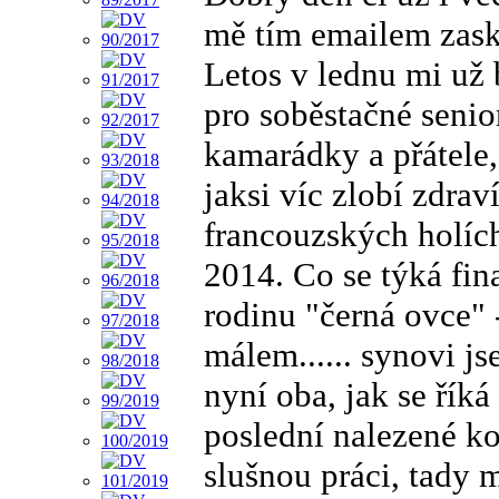
mě tím emailem zask
Letos v lednu mi už
pro soběstačné senio
kamarádky a přátele,
jaksi víc zlobí zdra
francouzských holích
2014. Co se týká fin
rodinu "černá ovce" 
málem...... synovi j
nyní oba, jak se řík
poslední nalezené k
slušnou práci, tady m