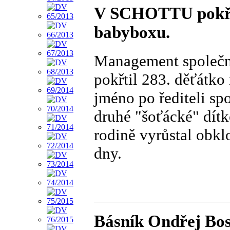
V SCHOTTU pokřti
babyboxu.
Management společ
pokřtil 283. děťátko
jméno po řediteli spo
druhé "šoťácké" dít
rodině vyrůstal obkl
dny.
Básník Ondřej Bos