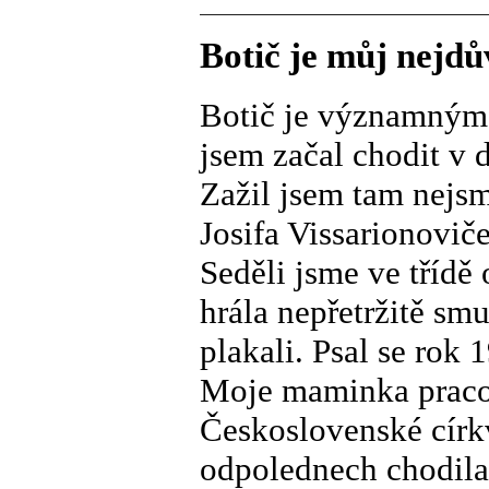
Botič je můj nejdů
Botič je významným
jsem začal chodit v 
Zažil jsem tam nejsm
Josifa Vissarionovič
Seděli jsme ve třídě
hrála nepřetržitě sm
plakali. Psal se rok 
Moje maminka pracov
Československé církv
odpolednech chodila