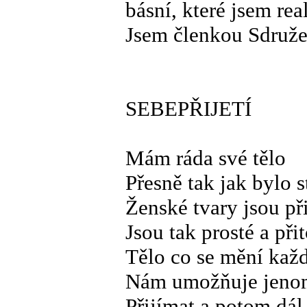
básní, které jsem re
Jsem členkou Sdruže
SEBEPŘIJETÍ
Mám ráda své tělo
Přesně tak jak bylo 
Ženské tvary jsou př
Jsou tak prosté a při
Tělo co se mění kaž
Nám umožňuje jenom 
Přijímat a potom dál