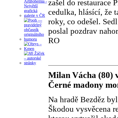
zašel do restaurace P
cedulka, hlásící, že
roky, co odešel. Sedl
poslal pozdrav nahor
RO
Milan Vácha (80) v
Černé madony mon
Na hradě Bezděz byl
Škodou vysvěcena re