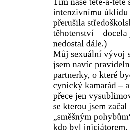
Tím naše tête-à-tête
intenzivnímu úklidu 
přerušila středoško
těhotenství – docela 
nedostal dále.)
Můj sexuální vývoj s
jsem navíc pravideln
partnerky, o které by
cynický kamarád – an
přece jen vysublimov
se kterou jsem začal
„směšným pohybům“. 
kdo byl iniciátorem. 