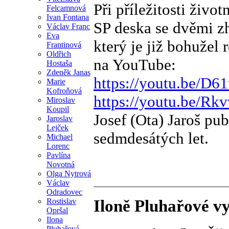
Při příležitosti živo
Felcamnová
Ivan Fontana
SP deska se dvěmi z
Václav Franc
Eva
který je již bohužel 
Frantinová
Oldřich
na YouTube:
Hostaša
Zdeněk Janas
https://youtu.be/D6
Marie
Kofroňová
https://youtu.be/Rk
Miroslav
Koupil
Josef (Ota) Jaroš pu
Jaroslav
Lejček
sedmdesátých let.
Michael
Lorenc
Pavlína
Novotná
Olga Nytrová
Václav
Odradovec
Rostislav
Iloně Pluhařové v
Opršal
Ilona
Pluhařová