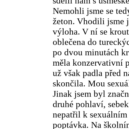
sdělil nám s úsměšk
Nemohli jsme se tedy 
žeton. Vhodili jsme 
výloha. V ní se krou
oblečena do tureckýc
po dvou minutách kro
měla konzervativní p
už však padla před 
skončila. Mou sexuál
Jinak jsem byl značn
druhé pohlaví, sebek
nepatřil k sexuálním
poptávka. Na školním