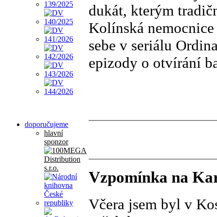
dukát, kterým tradič
Kolínská nemocnice j
sebe v seriálu Ordin
epizody o otvírání 
doporučujeme
hlavní
sponzor
Vzpomínka na Kar
Včera jsem byl v Kos