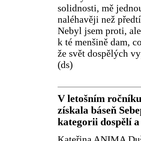
solidnosti, mě jedno
naléhavěji než předtí
Nebyl jsem proti, al
k té menšině dam, c
že svět dospělých vy
(ds)
V letošním ročník
získala báseň Sebe
kategorii dospělí a 
Kateřina ANIMA Du