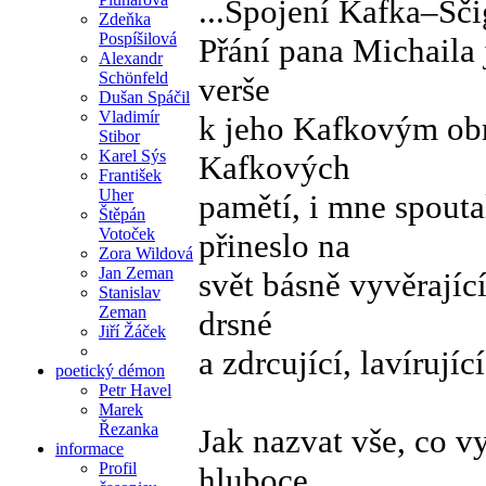
...Spojení Kafka–Šč
Zdeňka
Pospíšilová
Přání pana Michaila 
Alexandr
Schönfeld
verše
Dušan Spáčil
Vladimír
k jeho Kafkovým obra
Stibor
Karel Sýs
Kafkových
František
Uher
pamětí, i mne spout
Štěpán
Votoček
přineslo na
Zora Wildová
Jan Zeman
svět básně vyvěrajíc
Stanislav
Zeman
drsné
Jiří Žáček
a zdrcující, lavírujíc
poetický démon
Petr Havel
Marek
Řezanka
Jak nazvat vše, co v
informace
Profil
hluboce