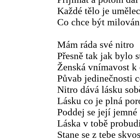
Každé tělo je umělec
Co chce být milová
Mám ráda své nitro
Přesně tak jak bylo 
Ženská vnímavost k o
Půvab jedinečnosti c
Nitro dává lásku so
Lásku co je plná po
Poddej se její jemné
Láska v tobě probudí
Stane se z tebe skvos