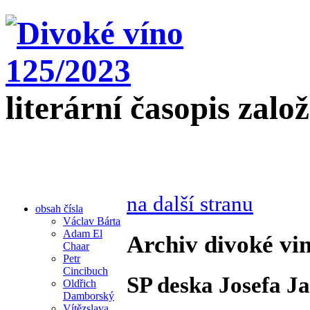
literární časopis zalo
na další stranu
obsah čísla
Václav Bárta
Adam El
Archiv divoké vin
Chaar
Petr
Cincibuch
SP deska Josefa J
Oldřich
Damborský
Vítězslava