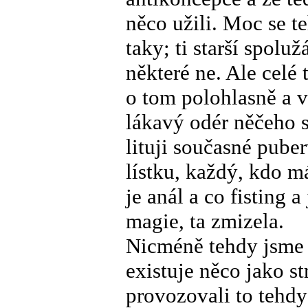
něco užili. Moc se t
taky; ti starší spoluž
některé ne. Ale celé
o tom polohlasně a 
lákavý odér něčeho 
lituji současné pube
lístku, každý, kdo má
je anál a co fisting 
magie, ta zmizela.
Nicméně tehdy jsme s
existuje něco jako s
provozovali to tehd