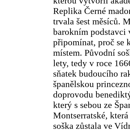
kterou vytvořil aka
Replika Černé madony
trvala šest měsíců.
barokním podstavci 
připomínat, proč se
místem. Původní soš
lety, tedy v roce 16
sňatek budoucího rak
španělskou princezn
doprovodu benedikt
který s sebou ze Špa
Montserratské, která
soška zůstala ve Víd