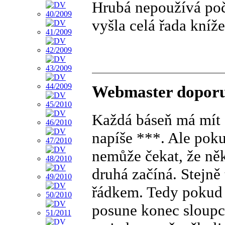
Hrubá nepoužívá počí
vyšla celá řada kníž
Webmaster doporu
Každá báseň má mít s
napíše ***. Ale poku
nemůže čekat, že něk
druhá začíná. Stejn
řádkem. Tedy pokud n
posune konec sloupce