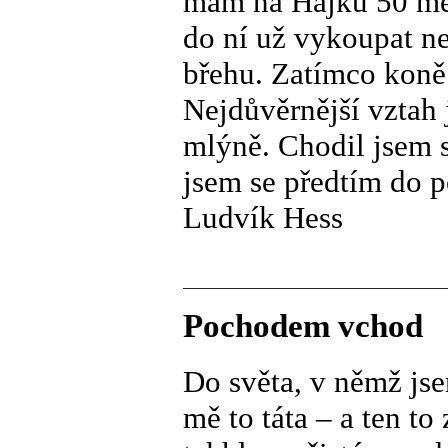
mám na Hájku 50 met
do ní už vykoupat n
břehu. Zatímco koně
Nejdůvěrnější vztah
mlýně. Chodil jsem s
jsem se předtím do p
Ludvík Hess
Pochodem vchod
Do světa, v němž jse
mě to táta – a ten to