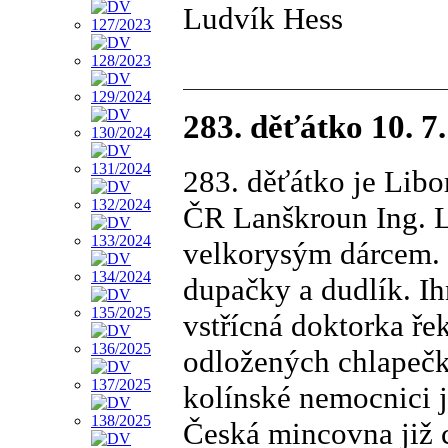
Ludvík Hess
283. děťátko 10. 7
283. děťátko je Lib
ČR Lanškroun Ing. L
velkorysým dárcem. 
dupačky a dudlík. Ih
vstřícná doktorka ře
odložených chlapečk
kolínské nemocnici j
Česká mincovna již 