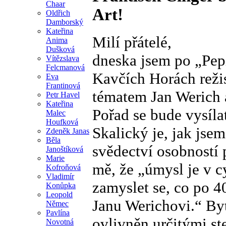
Chaar
Art!
Oldřich
Damborský
Kateřina
Milí přátelé,
Anima
Dušková
dneska jsem po „Pep
Vítězslava
Felcmanová
Kavčích Horách reži
Eva
Frantinová
tématem Jan Werich a
Petr Havel
Kateřina
Pořad se bude vysíla
Malec
Houfková
Skalický je, jak jsem
Zdeněk Janas
Běla
svědectví osobností 
Janoštíková
Marie
mě, že „úmysl je v c
Kofroňová
Vladimír
zamyslet se, co po 4
Konůpka
Leopold
Janu Werichovi.“ Byť
Němec
Pavlína
ovlivněn určitými st
Novotná