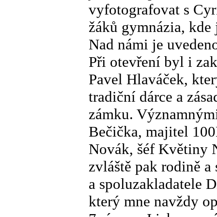
vyfotografovat s C
žáků gymnázia, kde 
Nad námi je uvedeno
Při otevření byl i za
Pavel Hlaváček, který
tradiční dárce a zás
zámku. Významnými a
Bečička, majitel 100
Novák, šéf Květiny 
zvláště pak rodině a
a spoluzakladatele 
který mne navždy opu