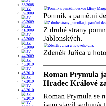
Pomník s pamětní de
Z druhé strany pomn
Jablonských.
Zdeněk Juřica u hoto
Roman Prymula jak
Hradec Králové za
Roman Prymula se na
jsem slavil sedmnáct