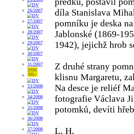
předků, postavil pom
díla Stanislava Miha
pomníku je deska na
Jablonské (1869-195
1942), jejichž hrob 
Z druhé strany pomn
klisnu Margaretu, z
Na desce je reliéf 
fotografie Václava J
potomků, devíti hřeb
L. H.