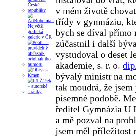
v mém životě chovat
třídy v gymnáziu, kt
bych se díval přímo
zúčastnil i další bý
vystudoval o deset l
akademie, s. r. o.
dip
bývalý ministr na mo
tak moudrá, že jsem 
písemné podobě. Mez
ředitel Gymnázia U 
a mě pozval na prohl
jsem měl příležitost