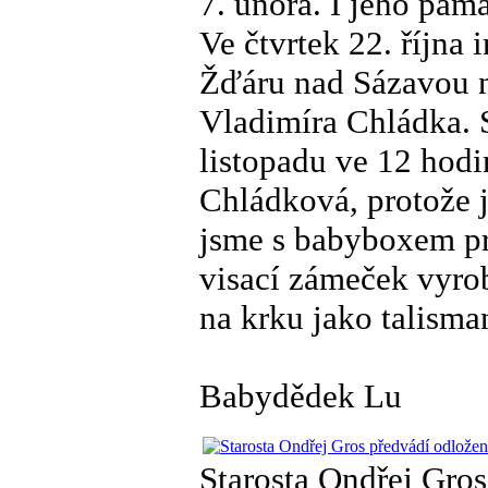
7. února. I jeho pam
Ve čtvrtek 22. října
Žďáru nad Sázavou 
Vladimíra Chládka. S
listopadu ve 12 hodin
Chládková, protože j
jsme s babyboxem pro
visací zámeček vyro
na krku jako talisma
Babydědek Lu
Starosta Ondřej Gros