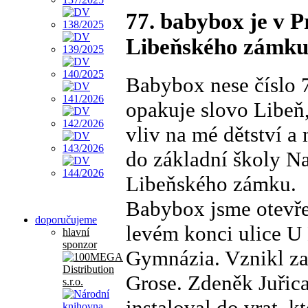
77. babybox je v P
Libeňského zámku 
Babybox nese číslo 7
opakuje slovo Libeň,
vliv na mé dětství a
do základní školy 
Libeňského zámku.
Babybox jsme otevřel
doporučujeme
levém konci ulice U
hlavní
sponzor
Gymnázia. Vznikl za
Grose. Zdeněk Juři
instaloval do vrat, k