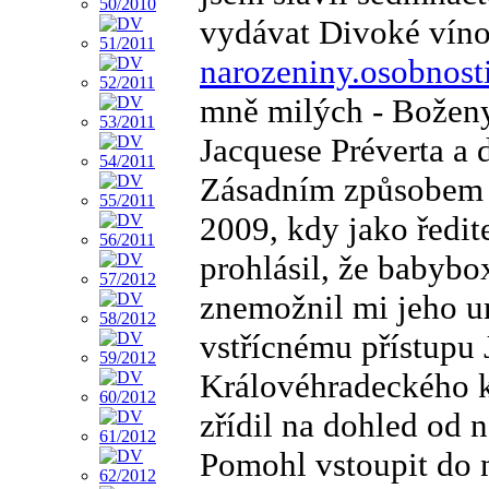
vydávat Divoké víno
narozeniny.osobnosti
mně milých - Boženy
Jacquese Préverta a 
Zásadním způsobem se
2009, kdy jako ředi
prohlásil, že babybo
znemožnil mi jeho u
vstřícnému přístupu 
Královéhradeckého kr
zřídil na dohled od
Pomohl vstoupit do 