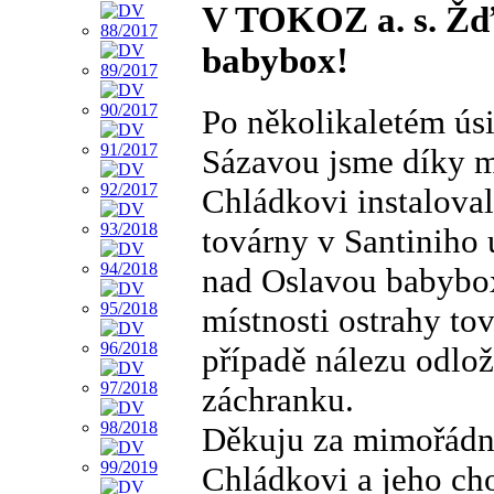
V TOKOZ a. s. Žďá
babybox!
Po několikaletém ús
Sázavou jsme díky m
Chládkovi instalova
továrny v Santiniho
nad Oslavou babybox
místnosti ostrahy to
případě nálezu odlož
záchranku.
Děkuju za mimořádno
Chládkovi a jeho cho