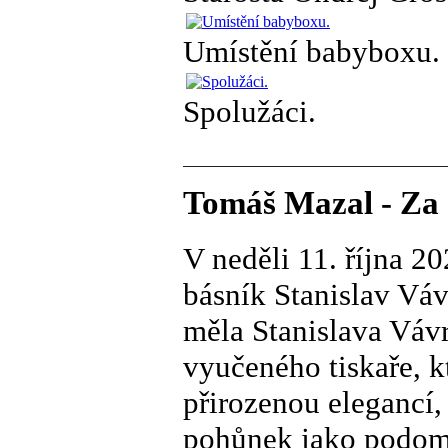
Umístění babyboxu.
Spolužáci.
Tomáš Mazal - Za 
V neděli 11. října 2020 ve věku osmdesáti sedmi let zemřel básník Stanislav Vávra. „Nejraději z přátel mého muže jsem měla Stanislava Vávru (říká Bohumil Hrabal ústy své ženy) vyučeného tiskaře, který mě ohromoval svým chováním svoji přirozenou elegancí, takže můj muž vedle něj seděl jako pohůnek jako podomek nějakého hotelu na periferii. Standa, který se dovedl smát a nosit kravatu a svetříky a košile a vždycky vyčištěné boty (….) Ten Standa taky byl zalitý tichým štěstím, že může psát básničky a že jej Vladimír (Boudník) bral s sebou na ty svoje pouliční akce dokonce, že spolu napsali čtvrtý explosionalistický manifest a byl podepsaný Stanislavem Vávrou, který byl zamilovaný do Gérarda Nervala, básníka, který zmizel někde tam na Východě (…) Standa Vávra měl dlouhé hraběcí prsty a elegantně kouřil a srdečně se smál a měl husté černé a mokré vlasy na pěšinku a i pleť měl snědou a vypadal jako italští fotbalisté a můj muž mi nikdy nenabídnul cigaretu a nikdy mi ji nedovedl zapálit, ale Standa hraběcím způsobem uměl a byl vždy výtvarný“1/ Stanislav Vávra se narodil 7. dubna 1933 v Praze, na Proseku. Vyrůstal v Horní Libni v Krejčího ulici 257. V domě měl jeho otec i ševcovskou dílnu. V sedmnácti letech začal Stanislav malovat a současně psát svoje první texty a básně, ovlivňován vším, co tehdy četla a čím již čtyři roky před tím žila a tvořila Záběhlická skupina surrealistů, jejímž jedním z členů byl Stanislavův o devět let starší bratr Vladimír. Standa vžíval se do role prokletých básníků. Nosil dlouhé vlasy, na hlavě slamák, cylindr nebo široký klobouk, kolem krku dlouhou francouzskou šálu, pod ní barevné motýlky nebo mašle, navrch perelínu. Při zkouškách na VŠ UMPRUM Stanislav nebyl přijat, na komisi zapůsobil extravagantním a drzým dojmem, (nezapomeňme, že se psal rok 1951) a tak se nakonec vyučil knihařem. U knihařiny zůstal až do důchodu. Ještě v roce 1945 se Záběhlická skupina surrealistů přestěhovala do Libně. Scházeli se každou středu večer u Vávrů v otcově ševcovské dílně. Diskutovalo se, hádalo se, přednášeli a zároveň cupovali vlastní básně, psalo se, zejména automatické texty, zkoušeli známé i neznámé tvůrčí postupy. Navazovali na Dalího Paranoicko-kritickou metodu a mezi sebou svým pokusům říkali „psychismus“. Z toho se pak dodatečně odvodil i výstižnější název celé skupiny – Libenští psychici. Jádro celé skupiny tvořil Vladimír Vávra, Zdeněk Buřil, Jiří Šmoranc a nově i nejmladší z nich, Stanislav Vávra. Přidal se Jindra Sobotka, Milton Seidl a další. V roce 1952 je Vladimír Vávra zatčen a na osm let odsouzen do vězení za protistátníspiknutí ilegální skupiny. Počátkem roku 1953 se Stanislav Vávra seznamuje s Vladimírem Boudníkem. Spolu podnikají akce v ulicích, malují podle skvrn ze starých omítek, podněcují fantazii přihlížejících náhodných chodců, nutí je k diskusi. Někdy je to dost problematické. Na jaře 1956 ještě spolu napíší v kavárně Svět v Libni poslední IV. Manifest explosionalismu. „O desetiletí později se podobným akcím začalo říkat happening, byl tu však jistý „nepatrný“ rozdíl. V roce 1953 se stále konaly politické procesy a mnohdy stačilo mnohem méně, než jsme dělali my, aby cesta z takového happeningu vedla do trestaneckého lágru. A přitom nám o nějakou politickou provokaci nešlo, nás to dokonce ani nenapadlo. Prošlo nám to, asi jsme opravdu vypadali jako cvoci.“ 2/ V květnu 1953 se také Stanislav Vávra prostřednictvím Vladimíra Boudníka setkává v Libni s Bohumilem Hrabalem a postupně i s jeho přáteli – Egonem Bondym, Ivem Vodseďál