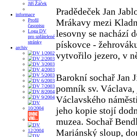
Jiří Žáček
Pradědeček Jan Jabl
informace
Mrákavy mezi Kladn
Profil
časopisu
lesovny se nachází 
Loga DV
pro spřátelené
pískovce - žehrovák
stránky
archiv
vytvořilo jezero, v 
Barokní sochař Jan J
pomník sv. Václava, 
Václavského náměstí,
jeho kopie stojí dod
muzea. Sochař Bendl 
Mariánský sloup, do