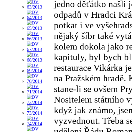
jedno děťátko našli 
odpadů v Hradci Krá
potkat i ve vyšehrad
nějaký šíbr také vyt
kolem dokola jako re
kapituly, byl bych bl
restaurace Vikárka j
na Pražském hradě. K
stane-li se ovšem Pr
Nositelem státního vy
když jak známo, jsem
vyzvednout. Třeba se
udělení Řádu Roman