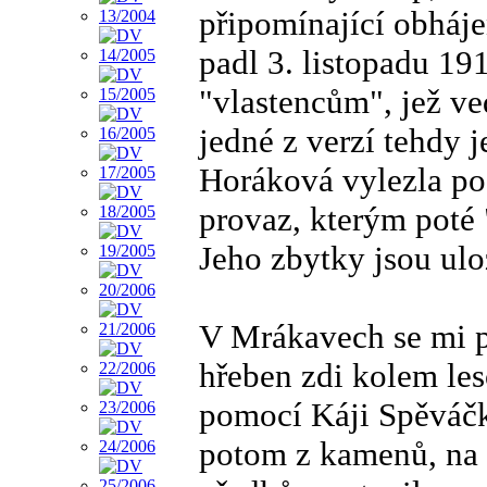
připomínající obháj
padl 3. listopadu 1
"vlastencům", jež ve
jedné z verzí tehdy 
Horáková vylezla po 
provaz, kterým poté 
Jeho zbytky jsou ul
V Mrákavech se mi po
hřeben zdi kolem les
pomocí Káji Spěváčka
potom z kamenů, na 