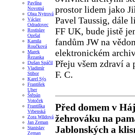
Pavlína
prostor lidem jako Ji
Novotná
Olga Nytrová
Pavel Taussig, dále 
Václav
Odradovec
FF UK, bude jistě j
Rostislav
Opršal
fandům JW na vědomí
Kamila
Roučková
elektronickém archi
Marek
Řezanka
Přeju všem zdraví a
Dušan Spáčil
Vladimír
F. C.
Stibor
Karel Sýs
František
Uher
Štěpán
Votoček
Před domem v Hájk
Františka
Vrbenská
žehrováku na pam
Zora Wildová
Jan Zeman
Jablonských a kli
Stanislav
Zeman