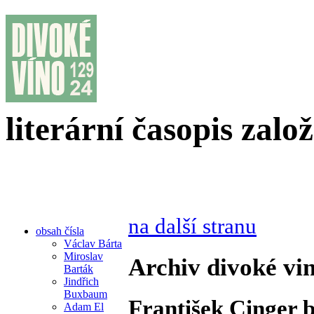
literární časopis zalo
na další stranu
obsah čísla
Václav Bárta
Miroslav
Archiv divoké vin
Barták
Jindřich
Buxbaum
František Cinger b
Adam El