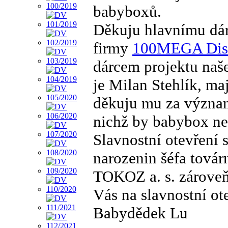
babyboxů.
Děkuju hlavnímu dár
firmy
100MEGA Distri
dárcem projektu naš
je Milan Stehlík, ma
děkuju mu za význam
nichž by babybox ne
Slavnostní otevření 
narozenin šéfa továr
TOKOZ a. s. zároveň 
Vás na slavnostní ot
Babydědek Lu