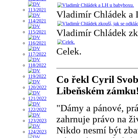
Vladimír Chládek a
Vladimír Chládek zko
Celek.
Co řekl Cyril Svo
Libeňském zámku
"Dámy a pánové, prá
zahrnuje právo na ži
Nikdo nesmí být zba