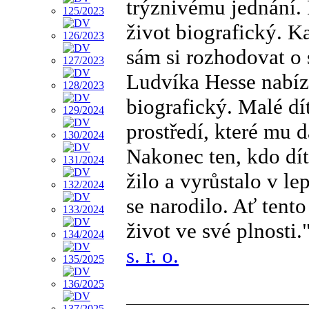
trýznivému jednání. 
život biografický. Ka
sám si rozhodovat o 
Ludvíka Hesse nabízí 
biografický. Malé dít
prostředí, které mu 
Nakonec ten, kdo dít
žilo a vyrůstalo v le
se narodilo. Ať tent
život ve své plnosti
s. r. o.