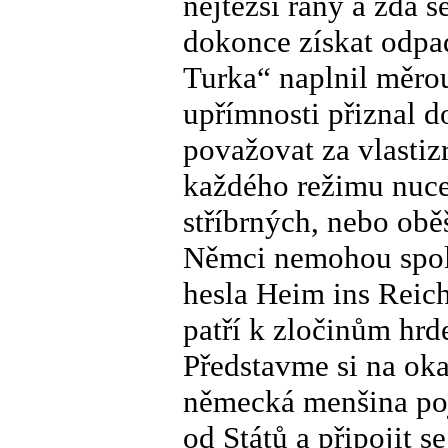
nejtěžší rány a zdá s
dokonce získat odpad
Turka“ naplnil měro
upřímnosti přiznal 
považovat za vlastiz
každého režimu nucen
stříbrných, nebo obě
Němci nemohou spol
hesla Heim ins Reich
patří k zločinům hrd
Představme si na ok
německá menšina poj
od Států a připojit 