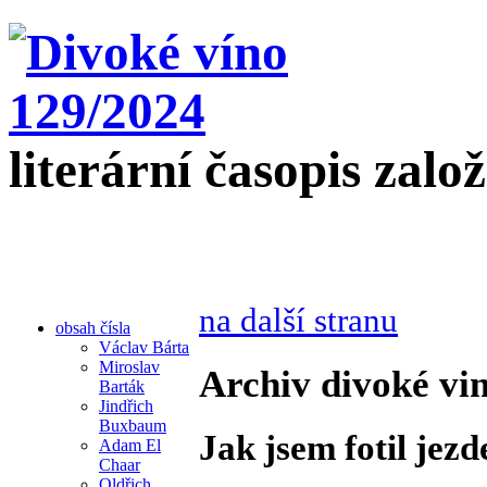
literární časopis zalo
na další stranu
obsah čísla
Václav Bárta
Miroslav
Archiv divoké vin
Barták
Jindřich
Buxbaum
Jak jsem fotil jezd
Adam El
Chaar
Oldřich