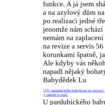
funkce. A já jsem sh
a na azylový dům na 
po realizaci jedné t
jenomže nám schází 
nemám na zaplacení 
na revize a servis 5
korunkami špatně, j
Ale kdyby vás někoho
napadl nějaký bohatý
Babydědek Lu
U pardubického baby