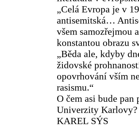
„Celá Evropa je v 19
antisemitská… Antis
všem samozřejmou a
konstantou obrazu 
„Běda ale, kdyby dn
židovské prohnanos
opovrhování vším n
rasismu.“
O čem asi bude pan 
Univerzity Karlovy?
KAREL SÝS