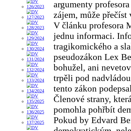
argumenty profesora
zájem, může přečíst
V článku profesora 
jednu informaci. Inf
tragikomického a sl
pseudozákon Lex Ben
bohužel, ani nevetov
trpěli pod nadvládou
tento zákon podepsal
Členové strany, kter
pomohla pohřbít dem
Pokud by Edvard Be
demokratickým, nel