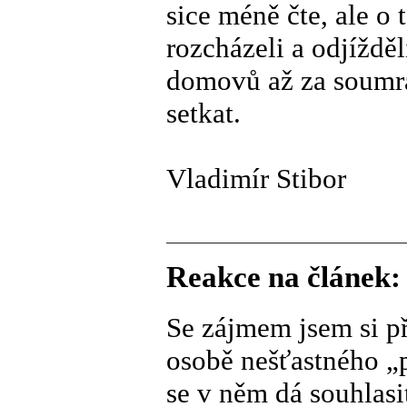
sice méně čte, ale o 
rozcházeli a odjíždě
domovů až za soumrak
setkat.
Vladimír Stibor
Reakce na článek:
Se zájmem jsem si p
osobě nešťastného „p
se v něm dá souhlasi