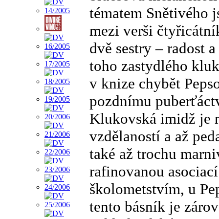
tématem Snětivého js
mezi verši čtyřicátn
dvě sestry – radost a
toho zastydlého kluk
v knize chybět Pepso
pozdnímu puberťáctv
Klukovská imidž je 
vzdělaností a až ped
také až trochu marni
rafinovanou asociací
školometstvím, u Pe
tento básník je zárov