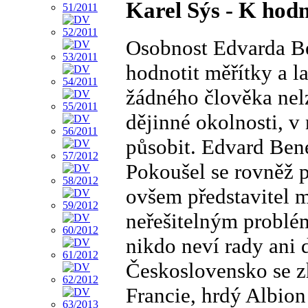
Karel Sýs - K hod
Osobnost Edvarda Ben
hodnotit měřítky a l
žádného člověka nelz
dějinné okolnosti, v
působit. Edvard Ben
Pokoušel se rovněž p
ovšem představitel m
neřešitelným problé
nikdo neví rady ani 
Československo se z
Francie, hrdý Albio