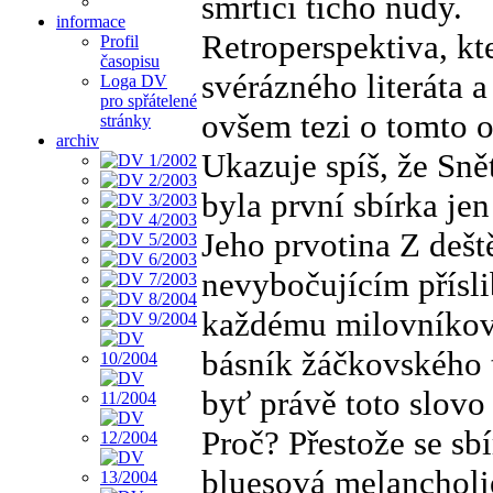
smrtící ticho nudy.
informace
Retroperspektiva, kt
Profil
časopisu
svérázného literáta 
Loga DV
pro spřátelené
ovšem tezi o tomto 
stránky
archiv
Ukazuje spíš, že Sn
byla první sbírka je
Jeho prvotina Z dešt
nevybočujícím přísli
každému milovníkovi
básník žáčkovského ty
byť právě toto slovo
Proč? Přestože se sb
bluesová melancholie