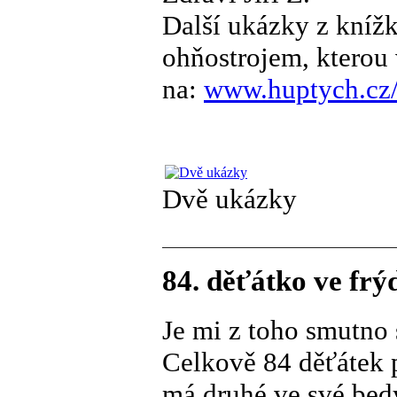
Další ukázky z knížk
ohňostrojem, kterou
na:
www.huptych.cz/l
Dvě ukázky
84. děťátko ve fr
Je mi z toho smutno 
Celkově 84 děťátek 
má druhé ve své bed