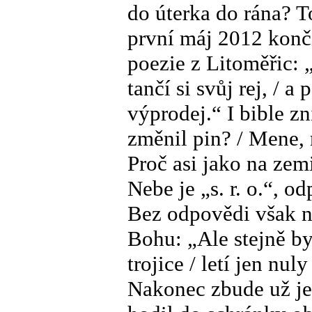
do úterka do rána? To
první máj 2012 končí
poezie z Litoměřic: 
tančí si svůj rej, / a
výprodej.“ I bible zn
změnil pin? / Mene, 
Proč asi jako na zemi
Nebe je „s. r. o.“, o
Bez odpovědi však 
Bohu: „Ale stejně by
trojice / letí jen nul
Nakonec zbude už jen