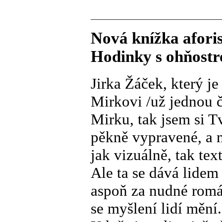
Nová knížka afori
Hodinky s ohňost
Jirka Žáček, který j
Mirkovi /už jednou č
Mirku, tak jsem si T
pěkně vypravené, a 
jak vizuálně, tak tex
Ale ta se dává lidem
aspoň za nudné romá
se myšlení lidí mění