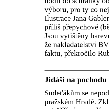
hodil do schránky obá
výboru, pro ty co ne
Ilustrace Jana Gable
příliš přepychové (b
Jsou vytištěny barevn
že nakladatelství BV
faktu, překročilo Ru
Jidáši na pochodu
Sudeťákům se nepoda
pražském Hradě. Zkla