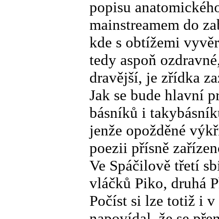
popisu anatomického 
mainstreamem do zaba
kde s obtížemi vyvěr
tedy aspoň ozdravné,
dravější, je zřídka 
Jak se bude hlavní p
básníků i takybásníků,
jenže opožděné výkři
poezii přísně zařízen
Ve Spáčilově třetí
vláčků Piko, druhá P
Počíst si lze totiž i 
napovídal, že se pře