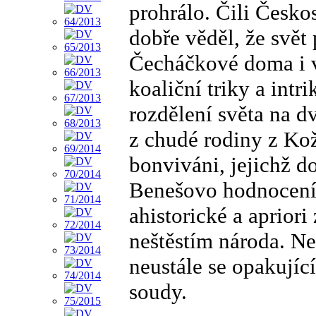
prohrálo. Čili Česk
dobře věděl, že svět 
Čecháčkové doma i v
koaliční triky a intr
rozdělení světa na d
z chudé rodiny z Kož
bonviváni, jejichž d
Benešovo hodnocení
ahistorické a aprior
neštěstím národa. Ne
neustále se opakujíc
soudy.