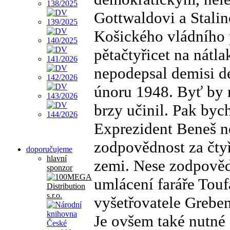
Gottwaldovi a Stalin
Košického vládního 
pětačtyřicet na nát
nepodepsal demisi d
únoru 1948. Byť by m
brzy učinil. Pak bych 
Exprezident Beneš n
zodpovědnost za čtyř
doporučujeme
hlavní
zemi. Nese zodpověd
sponzor
umlácení faráře Touf
vyšetřovatele Greben
Je ovšem také nutné s