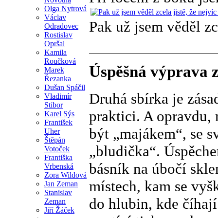
Olga Nytrová
Václav
Pak už jsem věděl zce
Odradovec
Rostislav
Opršal
Kamila
Roučková
Úspěšná výprava z
Marek
Řezanka
Dušan Spáčil
Druhá sbírka je zásad
Vladimír
Stibor
praktici. A opravdu,
Karel Sýs
František
být „majákem“, se s
Uher
Štěpán
„bludička“. Úspěchem
Votoček
Františka
básník na úbočí skle
Vrbenská
Zora Wildová
místech, kam se vyšk
Jan Zeman
Stanislav
do hlubin, kde číhaj
Zeman
Jiří Žáček