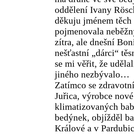
oddělení Ivany Rösc
děkuju jménem těch 
pojmenovala neběžn
zítra, ale dnešní Boni
nešťastní „dárci“ tě
se mi věřit, že udělal
jiného nezbývalo…
Zatímco se zdravotní
Juřica, výrobce nov
klimatizovaných bab
bedýnek, objížděl b
Králové a v Pardubic