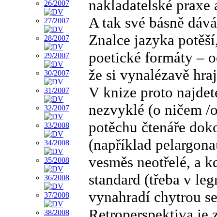
nakladatelské praxe 
A tak své básně dává
Znalce jazyka potěší
poetické formáty – o
že si vynalézavě hraj
V knize proto najdete
nezvyklé (o ničem /
potěchu čtenáře doko
(například pelargona
vesměs neotřelé, a 
standard (třeba v le
vynahradí chytrou se
Retroperspektiva je z