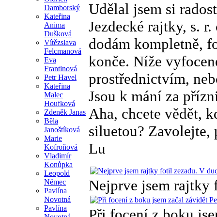
Udělal jsem si rados
Damborský
Kateřina
Jezdecké rajtky, s. r
Anima
Dušková
dodám kompletně, fo
Vítězslava
Felcmanová
konče. Níže vyfocen
Eva
Frantinová
prostřednictvím, ne
Petr Havel
Kateřina
Jsou k mání za příz
Malec
Houfková
Aha, chcete vědět, k
Zdeněk Janas
Běla
siluetou? Zavolejte,
Janoštíková
Marie
Lu
Kofroňová
Vladimír
Konůpka
Leopold
Nejprve jsem rajtky 
Němec
Pavlína
Novotná
Pavlína
Při focení z boku jse
Novotná