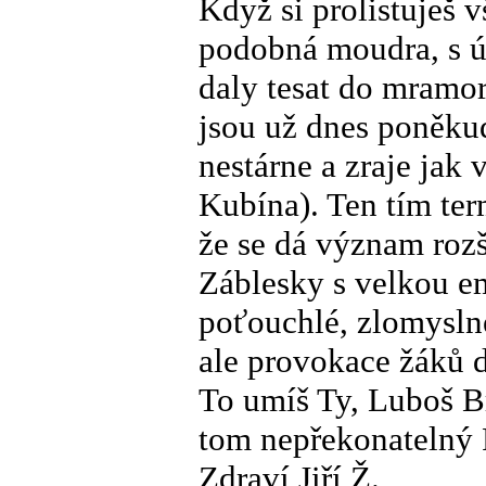
Když si prolistuješ v
podobná moudra, s ú
daly tesat do mramo
jsou už dnes poněku
nestárne a zraje jak 
Kubína). Ten tím ter
že se dá význam rozš
Záblesky s velkou emo
poťouchlé, zlomysln
ale provokace žáků 
To umíš Ty, Luboš Br
tom nepřekonatelný 
Zdraví Jiří Ž.