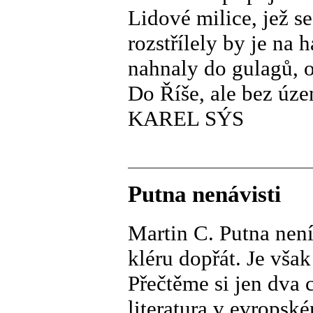
Lidové milice, jež s
rozstřílely by je na 
nahnaly do gulagů, 
Do Říše, ale bez úze
KAREL SÝS
Putna nenávisti
Martin C. Putna nen
kléru dopřát. Je však
Přečtěme si jen dva 
literatura v evrops