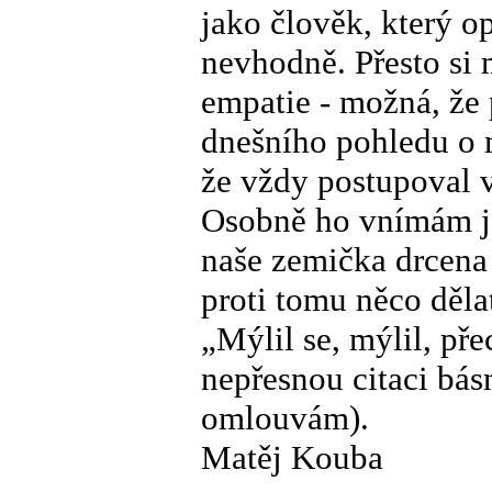
jako člověk, který o
nevhodně. Přesto si 
empatie - možná, že p
dnešního pohledu o 
že vždy postupoval 
Osobně ho vnímám jak
naše zemička drcena
proti tomu něco děl
„Mýlil se, mýlil, př
nepřesnou citaci bá
omlouvám).
Matěj Kouba