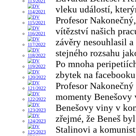
vleku událostí, kter
Profesor Nakonečný, 
vítězství našich prac
závěry nesouhlasil a 
stejného rozsahu jak
Po mnoha peripetiích
zbytek na facebooku.
Profesor Nakonečný 
momenty Benešovy vl
Benešovy viny v kom
zřejmé, že Beneš byl
Stalinovi a komunist