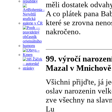
měli dostatek odvahy
A co plátek pana Ba
které se zrovna nen
nakročeno.
99. výročí naroze
Mazal v Mnichově
Všichni přijďte, já j
oslav narozenin velk
zve všechny na slavn
Lu