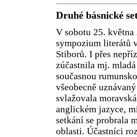
Druhé básnické se
V sobotu 25. května 
sympozium literátů v
Stiborů. I přes nepří
zúčastnila mj. mladá
současnou rumunskou
všeobecně uznávaný a
svlažovala moravská
anglickém jazyce, mí
setkání se probrala 
oblasti. Účastníci r