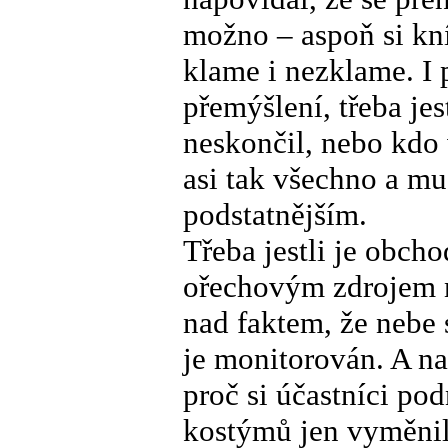
možno – aspoň si kní
klame i nezklame. I 
přemýšlení, třeba jes
neskončil, nebo kdo 
asi tak všechno a mu
podstatnějším.
Třeba jestli je obch
ořechovým zdrojem n
nad faktem, že nebe 
je monitorován. A na
proč si účastníci p
kostýmů jen vyměnili 