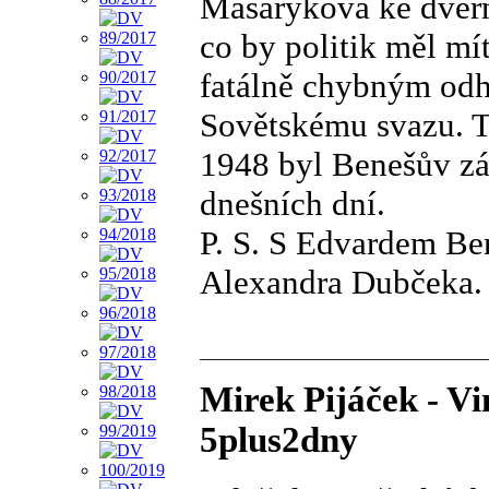
Masarykova ke dveřn
co by politik měl mí
fatálně chybným od
Sovětskému svazu. T
1948 byl Benešův zá
dnešních dní.
P. S. S Edvardem Be
Alexandra Dubčeka. A
Mirek Pijáček - Vi
5plus2dny