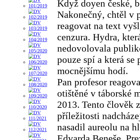
Když doyen české, b
Nakonečný, chtěl v 
reagovat na text vyšl
cenzura. Hydra, kte
nedovolovala publiko
pouze spí a která se
mocnějšímu hodí.
Pan profesor reagova
otištěné v táborské 
2013. Tento člověk 
příležitosti nadcháze
nasadil aureolu na h
Edvarda Beneše. Pre