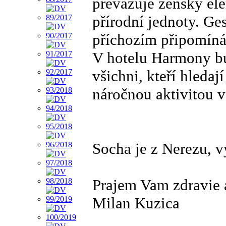
převažuje ženský ele
přírodní jednoty. G
příchozím připomíná
V hotelu Harmony b
všichni, kteří hledaj
náročnou aktivitou 
Socha je z Nerezu, v
Prajem Vam zdravie 
Milan Kuzica