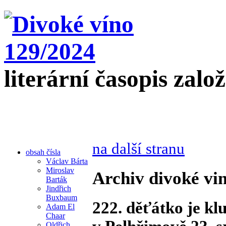
literární časopis zalo
na další stranu
obsah čísla
Václav Bárta
Miroslav
Archiv divoké vin
Barták
Jindřich
Buxbaum
222. děťátko je kl
Adam El
Chaar
Oldřich