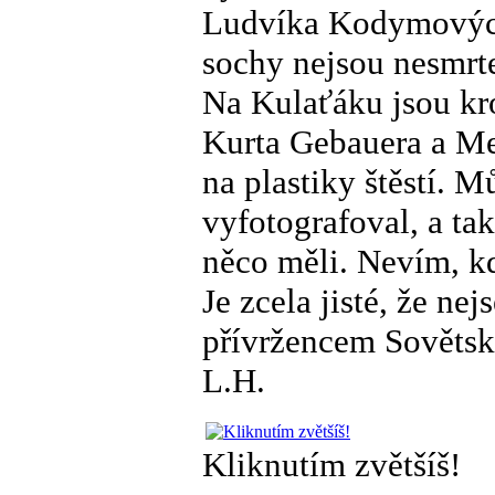
Ludvíka Kodymových. 
sochy nejsou nesmrte
Na Kulaťáku jsou kr
Kurta Gebauera a Me
na plastiky štěstí. 
vyfotografoval, a tak
něco měli. Nevím, kd
Je zcela jisté, že n
přívržencem Sovětsk
L.H.
Kliknutím zvětšíš!