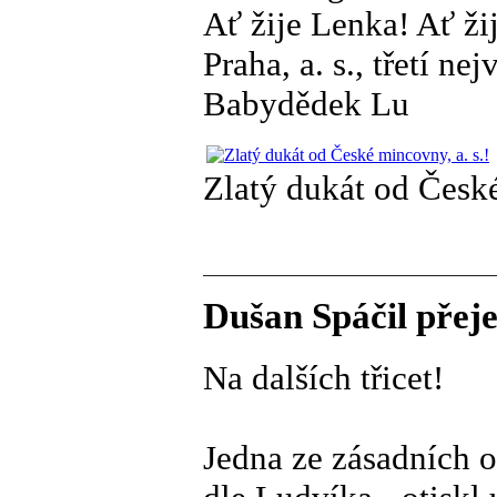
Ať žije Lenka! Ať ž
Praha, a. s., třetí n
Babydědek Lu
Zlatý dukát od České
Dušan Spáčil přeje
Na dalších třicet!
Jedna ze zásadních o