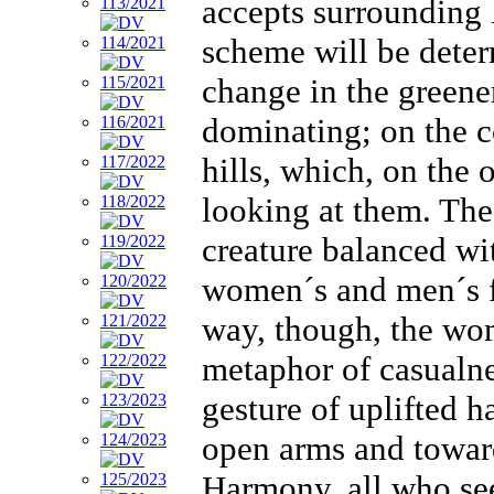
accepts surrounding 
scheme will be deter
change in the greener
dominating; on the co
hills, which, on the
looking at them. Th
creature balanced wi
women´s and men´s fe
way, though, the wom
metaphor of casualnes
gesture of uplifted h
open arms and toward
Harmony, all who see