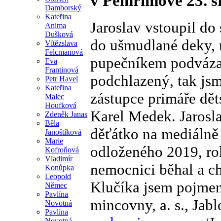
v Pelhřimově 23. s
Damborský
Kateřina
Jaroslav vstoupil do
Anima
Dušková
do ušmudlané deky, 
Vítězslava
Felcmanová
pupečníkem podvázan
Eva
Frantinová
podchlazený, tak jsm
Petr Havel
Kateřina
zástupce primáře dě
Malec
Houfková
Karel Medek. Jarosl
Zdeněk Janas
Běla
děťátko na mediálně
Janoštíková
Marie
odloženého 2019, rok
Kofroňová
Vladimír
nemocnici běhal a ch
Konůpka
Leopold
Klučíka jsem pojmen
Němec
Pavlína
mincovny, a. s., Jab
Novotná
Pavlína
Novotná