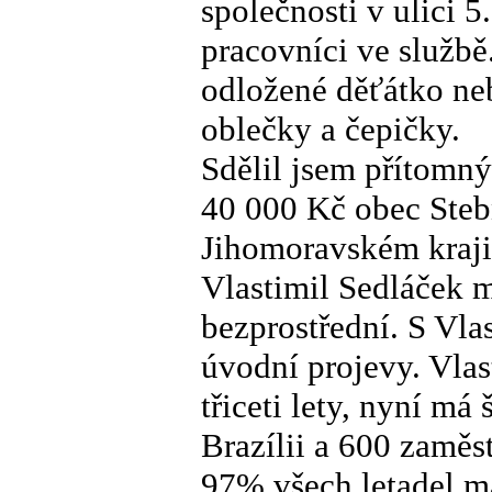
společnosti v ulici 5
pracovníci ve službě.
odložené děťátko neb
oblečky a čepičky.
Sdělil jsem přítomn
40 000 Kč obec Steb
Jihomoravském kraji
Vlastimil Sedláček m
bezprostřední. S Vlas
úvodní projevy. Vlas
třiceti lety, nyní má
Brazílii a 600 zaměs
97% všech letadel má