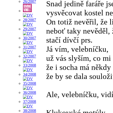
Snad jedině faráře j
vysvěcovat kostel ne
On totiž nevěřil, že l
neboť taky nevěděl, 
stačí dívčí prs.
Já vím, velebníčku,
už vás slyším, co mi 
že i socha má někdy 
že by se dala souloži
Ale, velebníčku, vidí
Klukovské motýly