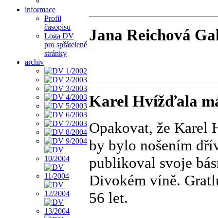
informace
Profil
časopisu
Jana Reichová Gal
Loga DV
pro spřátelené
stránky
archiv
Karel Hvížďala m
Opakovat, že Karel H
by bylo nošením dřív
publikoval svoje bás
Divokém víně. Gratlu
56 let.