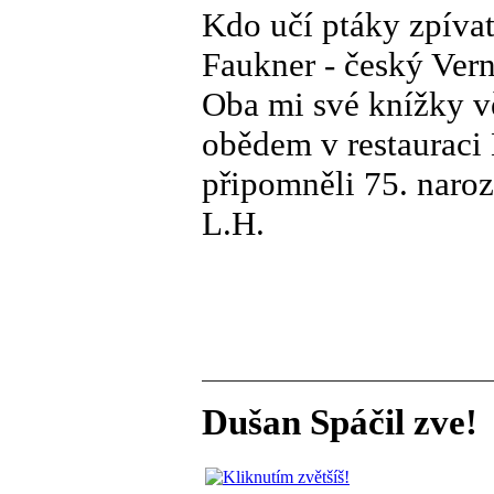
Kdo učí ptáky zpívat
Faukner - český Vern
Oba mi své knížky vě
obědem v restauraci 
připomněli 75. naroz
L.H.
Dušan Spáčil zve!