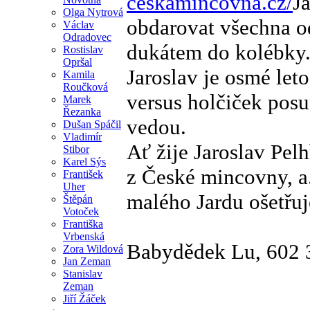
ceskamincovna.cz/
J
Olga Nytrová
obdarovat všechna o
Václav
Odradovec
dukátem do kolébky
Rostislav
Opršal
Jaroslav je osmé let
Kamila
Roučková
versus holčiček pos
Marek
Řezanka
vedou.
Dušan Spáčil
Vladimír
Ať žije Jaroslav Pel
Stibor
Karel Sýs
z České mincovny, a.
František
Uher
malého Jardu ošetřuj
Štěpán
Votoček
Františka
Vrbenská
Babydědek Lu, 602 
Zora Wildová
Jan Zeman
Stanislav
Zeman
Jiří Žáček