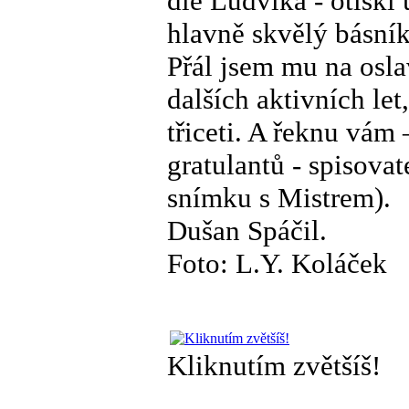
dle Ludvíka - otiskl
hlavně skvělý básník
Přál jsem mu na osla
dalších aktivních let
třiceti. A řeknu vám 
gratulantů - spisova
snímku s Mistrem).
Dušan Spáčil.
Foto: L.Y. Koláček
Kliknutím zvětšíš!