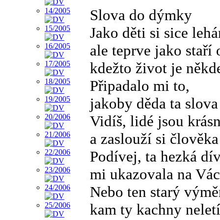
Slova do dýmky
Jako děti si sice lehá
ale teprve jako staří
kdežto život je někd
Připadalo mi to,
jakoby děda ta slov
Vidíš, lidé jsou krásn
a zaslouží si člověka
Podívej, ta hezká dí
mi ukazovala na Vác
Nebo ten starý výměn
kam ty kachny neletí.