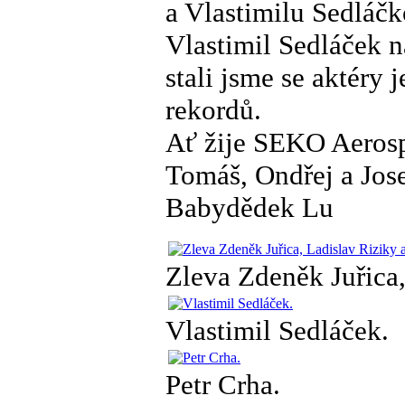
a Vlastimilu Sedláč
Vlastimil Sedláček n
stali jsme se aktéry
rekordů.
Ať žije SEKO Aerospac
Tomáš, Ondřej a Jos
Babydědek Lu
Zleva Zdeněk Juřica,
Vlastimil Sedláček.
Petr Crha.