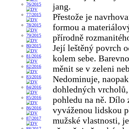
jang.
Přestože je navrhov
formou a materiálov
přírodně rozmanitého
Její leštěný povrch o
kolem sebe. Barevno
měnit se v zeleni ne
Nedominuje, naopak 
dohledných vrcholů, 
pohledu na ně. Dílo 
vyváženou lidskou př
mužské vlastnosti, je