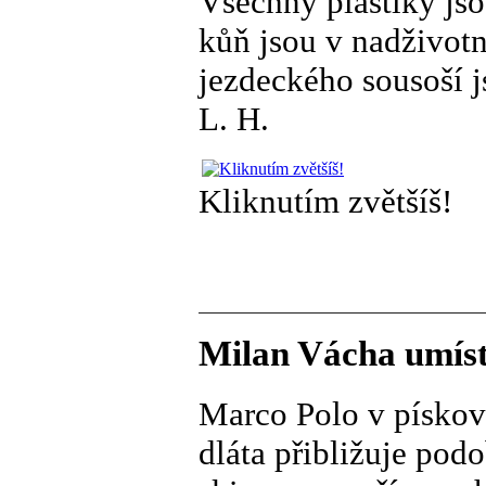
Všechny plastiky jso
kůň jsou v nadživotn
jezdeckého sousoší 
L. H.
Kliknutím zvětšíš!
Milan Vácha umíst
Marco Polo v pískov
dláta přibližuje pod