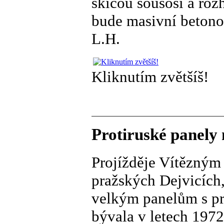
skicou sousoší a roz
bude masivní betono
L.H.
Kliknutím zvětšíš!
Protiruské panely 
Projížděje Vítězným
pražských Dejvicích
velkým panelům s pr
bývala v letech 197