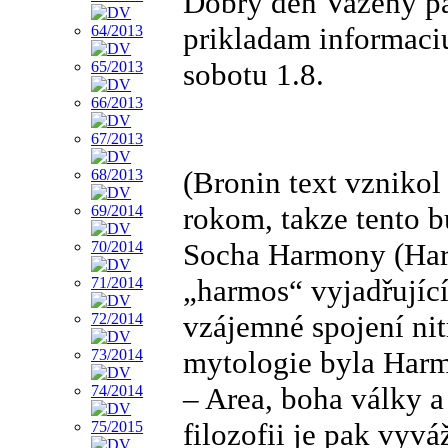
Dobry den Vazeny p
prikladam informaci
sobotu 1.8.
(Bronin text vznikol
rokom, takze tento 
Socha Harmony (Har
„harmos“ vyjadřující
vzájemné spojení nit
mytologie byla Harm
– Area, boha války a
filozofii je pak vyv