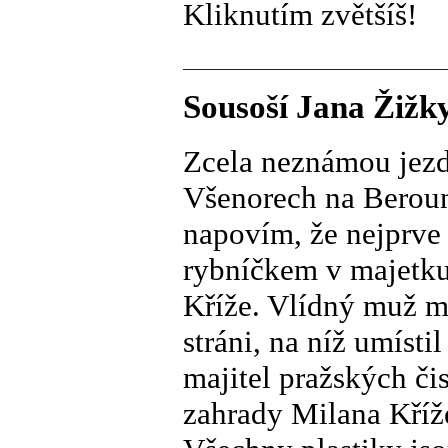
Kliknutím zvětšíš!
Sousoší Jana Žižky
Zcela neznámou jezd
Všenorech na Beroun
napovím, že nejprve 
rybníčkem v majetku
Kříže. Vlídný muž mi
stráni, na níž umíst
majitel pražských či
zahrady Milana Kříže