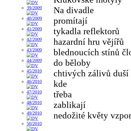
Na divadle
promítají
tykadla reflektorů
hazardní hru vějířů
blednoucích stínů č
do běloby
chtivých zálivů duší
kde
třeba
zablikají
nedožité květy vzp