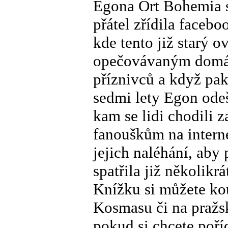
Egona Ort Bohemia 
přátel zřídila faceb
kde tento již starý o
opečovávaným domácí
příznivců a když pak
sedmi lety Egon odeš
kam se lidi chodili 
fanouškům na interne
jejich naléhání, aby
spatřila již několik
Knížku si můžete ko
Kosmasu či na pražsk
pokud si chcete poř