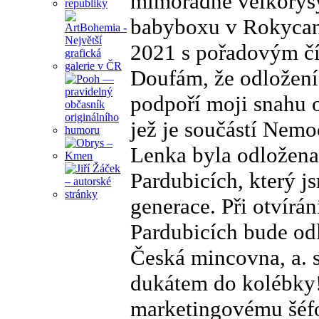
mimořádně velkorysý
babyboxu v Rokycans
2021 s pořadovým čí
Doufám, že odložen
podpoří moji snahu 
jež je součástí Nemo
Lenka byla odložena
Pardubicích, který j
generace. Při otvírán
Pardubicích bude odl
Česká mincovna, a. s
dukátem do kolébky
marketingovému šéf