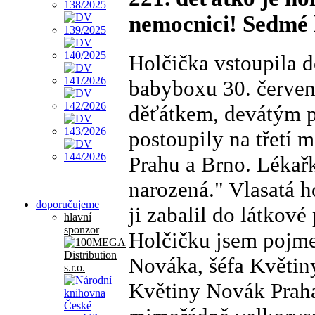
nemocnici! Sedmé l
Holčička vstoupila 
babyboxu 30. červen
děťátkem, devátým p
postoupily na třetí 
Prahu a Brno. Lékařka
narozená." Vlasatá ho
doporučujeme
ji zabalil do látkové
hlavní
sponzor
Holčičku jsem pojme
Nováka, šéfa Květin
Květiny Novák Praha