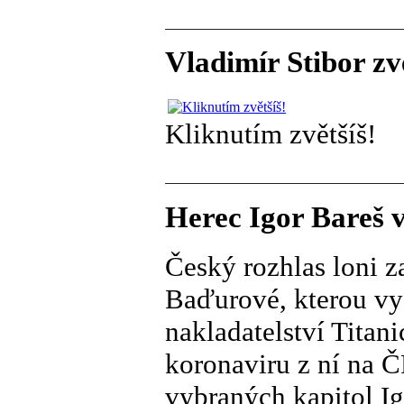
Vladimír Stibor zv
Kliknutím zvětšíš!
Herec Igor Bareš v
Český rozhlas loni z
Baďurové, kterou vy
nakladatelství Titan
koronaviru z ní na 
vybraných kapitol Ig