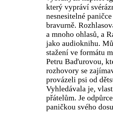
který vypráví svérá
nesnesitelné paničce
bravurně. Rozhlasov
a mnoho ohlasů, a Ra
jako audioknihu. Můž
stažení ve formátu 
Petru Baďurovou, kte
rozhovory se zajím
provázeli psi od děts
Vyhledávala je, vlast
přátelům. Je odpůrce 
paničkou svého dosu