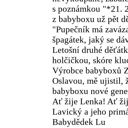
s poznámkou "*21. 2
z babyboxu už pět dě
"Pupečník má zaváza
špagátek, jaký se dá
Letošní druhé děťát
holčičkou, skóre kluc
Výrobce babyboxů 
Oslavou, mě ujistil,
babyboxu nové gener
Ať žije Lenka! Ať ži
Lavický a jeho prim
Babydědek Lu