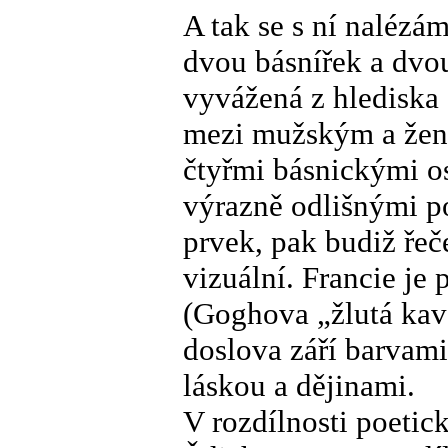
A tak se s ní nalézám
dvou básnířek a dvou
vyvážená z hlediska 
mezi mužským a žen
čtyřmi básnickými o
výrazně odlišnými po
prvek, pak budiž řeč
vizuální. Francie je
(Goghova „žlutá kav
doslova září barvam
láskou a dějinami.
V rozdílnosti poeti