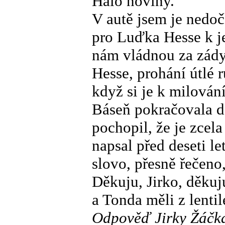
Haló noviny.
V autě jsem je nedočk
pro Luďka Hesse k j
nám vládnou za zády.
Hesse, prohání útlé 
když si je k milování
Báseň pokračovala d
pochopil, že je zcela
napsal před deseti l
slovo, přesně řečeno,
Děkuju, Jirko, děkuju
a Tonda měli z lentil
Odpověď Jirky Žáčka: