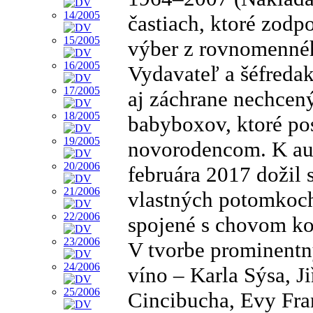
častiach, ktoré zod
výber z rovnomennéh
Vydavateľ a šéfreda
aj záchrane nechcený
babyboxov, ktoré po
novorodencom. K aute
februára 2017 dožil 
vlastných potomkoch
spojené s chovom kon
V tvorbe prominentn
víno – Karla Sýsa, J
Cincibucha, Evy Fran