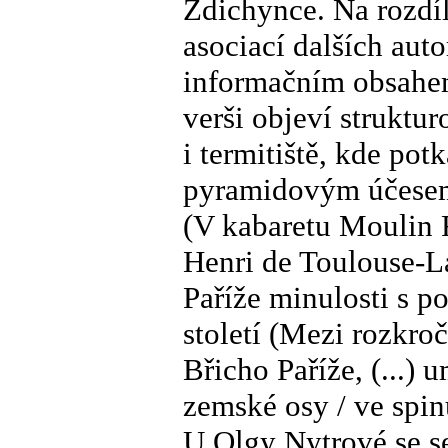
Ždichynce. Na rozdí
asociací dalších aut
informačním obsahem
verši objeví struktur
i termitiště, kde po
pyramidovým účesem),
(V kabaretu Moulin R
Henri de Toulouse-La
Paříže minulosti s 
století (Mezi rozkro
Břicho Paříže, (...)
zemské osy / ve spin
U Olgy Nytrové se s