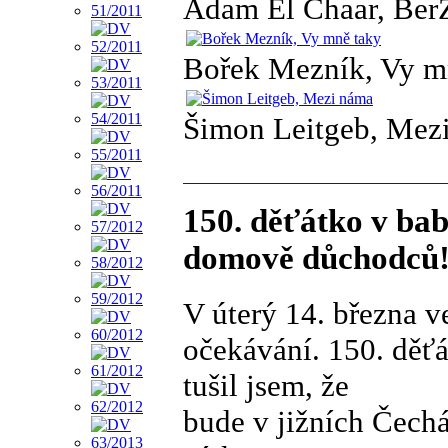
Adam El Chaar, Ber
Bořek Mezník, Vy m
Šimon Leitgeb, Mez
150. děťátko v ba
domově důchodců
V úterý 14. března v
očekávání. 150. děťá
tušil jsem, že
bude v jižních Čechá