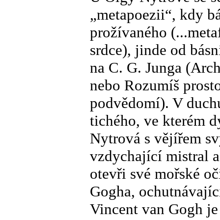
„metapoezii“, kdy bá
prožívaného (...meta
srdce), jinde od bás
na C. G. Junga (Arc
nebo Rozumíš prostor
podvědomí). V duchu
tichého, ve kterém d
Nytrová s vějířem sv
vzdychající mistral 
otevři své mořské o
Gogha, ochutnávající
Vincent van Gogh je