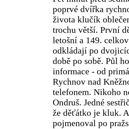
poprvé dvířka rychn
života klučík obleč
trochu větší. První 
letošní a 149. celkov
odkládají po dvojicíc
době po sobě. Půl ho
informace - od prim
Rychnov nad Kněžnou
telefonem. Nikoho n
Ondruš. Jedné sestři
že děťátko je kluk. A
pojmenoval po praž