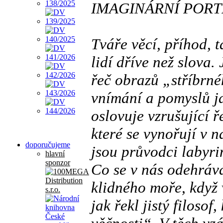
IMAGINÁRNÍ PORT
Tváře věcí, příhod, t
lidí dříve než slova.
řeč obrazů „stříbrné
vnímání a pomyslů ja
oslovuje vzrušující ř
které se vynořují v n
doporučujeme
jsou průvodci labyri
hlavní
sponzor
Co se v nás odehráv
klidného moře, když 
jak řekl jistý filos