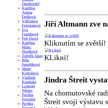
Damborský
Kateřina
Anima
Dušková
Vítězslava
Jiří Altmann zve 
Felcmanová
Eva
Frantinová
Petr Havel
Kliknutím se zvětší!
Kateřina
Malec
Houfková
KLikni!
Zdeněk Janas
Běla
Janoštíková
Marie
Kofroňová
Jindra Štreit vys
Vladimír
Konůpka
Leopold
Němec
Na chomutovské radni
Pavlína
Novotná
Štreit svoji výstav
Pavlína
Novotná