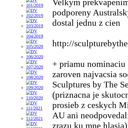
Velkym prekvapenim 
podporeny Australsk
dostal jednu z cien
http://sculpturebyth
+ priamu nominaciu 
zaroven najvacsia so
Sculptures by The Se
(priznacna je skutoc
prosieb z ceskych Mi
AU ani neodpovedali.
zrazu ku mne hlasia)