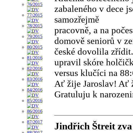
zabaleného v dece j
samozřejmě
pracovně, a na počes
domově seniorů v z
české dovolila zřídit
upravil skóre holčič
versus klučíci na 88:
Ať žije Jaroslav! Ať 
Gratuluju k narozen
Jindřich Štreit zv