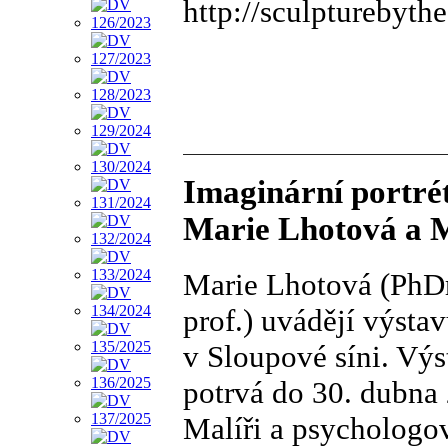
http://sculpturebythe
Imaginární portrét
Marie Lhotová a M
Marie Lhotová (PhDr
prof.) uvádějí výsta
v Sloupové síni. Výs
potrvá do 30. dubna
Malíři a psychologov