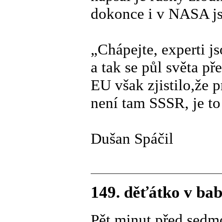
dokonce i v NASA jso
„Chápejte, experti j
a tak se půl světa p
EU však zjistilo,že 
není tam SSSR, je t
Dušan Spáčil
149. děťátko v b
Pět minut před sedmo