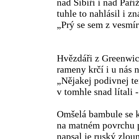
nad Sibiří i nad Paříž
tuhle to nahlásil i zn
„Prý se sem z vesmír
Hvězdáři z Greenwich
rameny krčí i u nás n
„Nějakej podivnej ten
v tomhle snad lítali 
Omšelá bambule se k
na matném povrchu p
napsal je ruský zlou