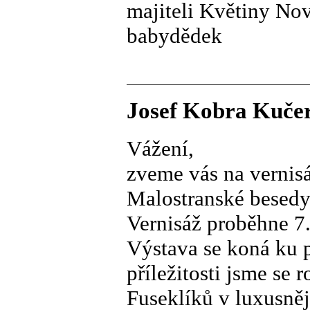
majiteli Květiny Nová
babydědek
Josef Kobra Kučer
Vážení,
zveme vás na verni
Malostranské besedy
Vernisáž proběhne 7.
Výstava se koná ku př
příležitosti jsme se
Fuseklíků v luxusnějš