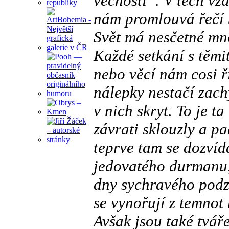
věčnosti“. V těch vz
nám promlouvá řečí b
Svět má nesčetné mn
Každé setkání s těmit
nebo věcí nám cosi ř
nálepky nestačí zach
v nich skryt. To je t
závrati sklouzly a p
teprve tam se dozví
jedovatého durmanu, 
dny sychravého podzi
se vynořují z temnot
Avšak jsou také tváře