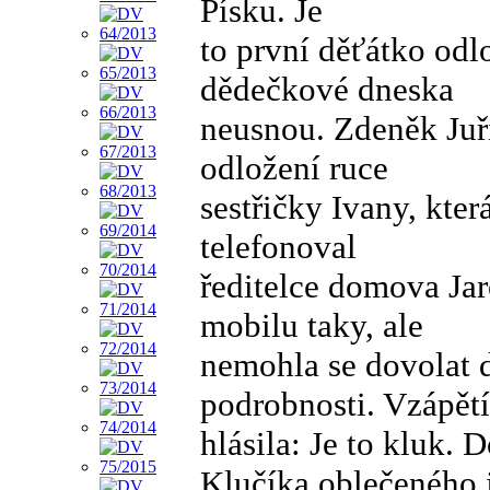
Písku. Je
to první děťátko od
dědečkové dneska
neusnou. Zdeněk Juři
odložení ruce
sestřičky Ivany, kte
telefonoval
ředitelce domova Jar
mobilu taky, ale
nemohla se dovolat d
podrobnosti. Vzápět
hlásila: Je to kluk.
Klučíka oblečeného 