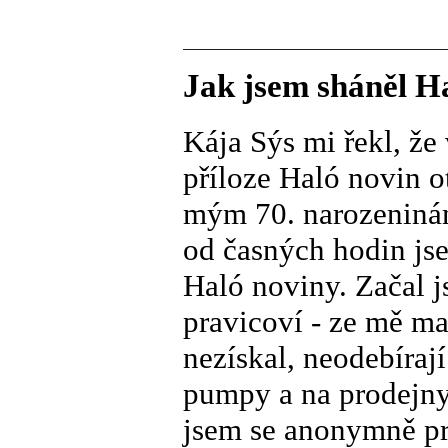
Jak jsem sháněl H
Kája Sýs mi řekl, že
příloze Haló novin o
mým 70. narozeninám.
od časných hodin jse
Haló noviny. Začal j
pravicoví - ze mě ma
nezískal, neodebírají
pumpy a na prodejny
jsem se anonymně pr