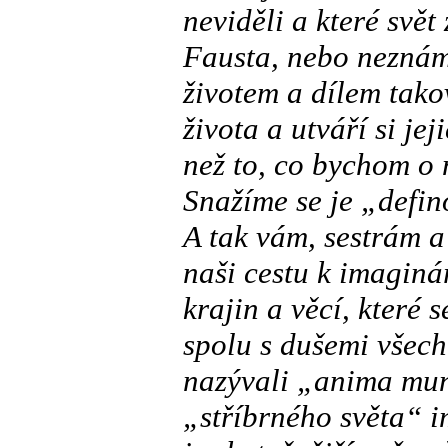
neviděli a které svět
Fausta, nebo neznám
životem a dílem takov
života a utváří si je
než to, co bychom o 
Snažíme se je „defin
A tak vám, sestrám a
naši cestu k imaginá
krajin a věcí, které s
spolu s dušemi všech 
nazývali „anima mun
„stříbrného světa“ i