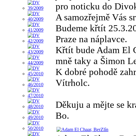
pro noticku do Divok
A samozřejmě Vás sr
Budeme křtít 25.3.20
Praze na náplavce.
Křtít bude Adam El C
mně taky a Šimon Le
K dobré pohodě zahr
Vítrholc.
Děkuju a mějte se kr
Bo.