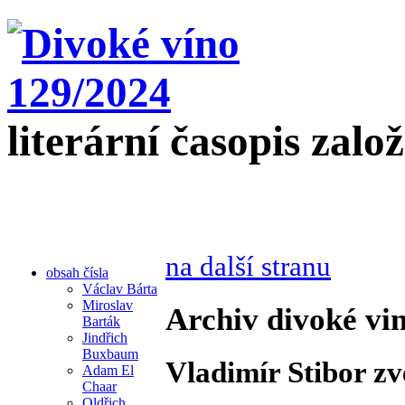
literární časopis zalo
na další stranu
obsah čísla
Václav Bárta
Miroslav
Archiv divoké vin
Barták
Jindřich
Buxbaum
Vladimír Stibor zv
Adam El
Chaar
Oldřich