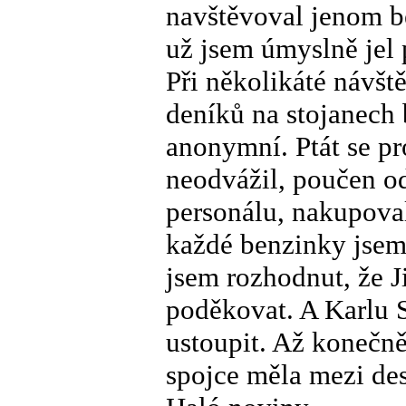
navštěvoval jenom b
už jsem úmyslně jel 
Při několikáté návšt
deníků na stojanech 
anonymní. Ptát se p
neodvážil, poučen od
personálu, nakupoval
každé benzinky jsem 
jsem rozhodnut, že 
poděkovat. A Karlu S
ustoupit. Až konečn
spojce měla mezi de