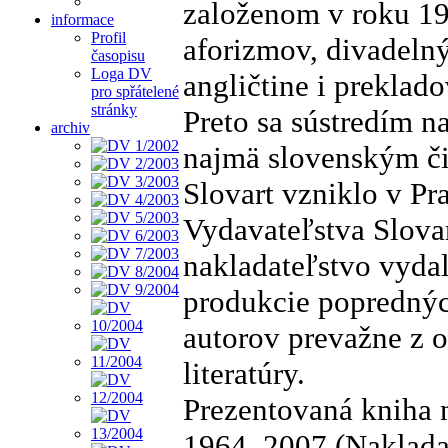
založenom v roku 19
informace
Profil
aforizmov, divadelný
časopisu
Loga DV
angličtine i preklado
pro spřátelené
stránky
Preto sa sústredím n
archiv
najmä slovenským čit
Slovart vzniklo v Pr
Vydavateľstva Slovar
nakladateľstvo vydal
produkcie poprednýc
autorov prevažne z o
literatúry.
Prezentovaná kniha 
1964–2007 (Nakladate