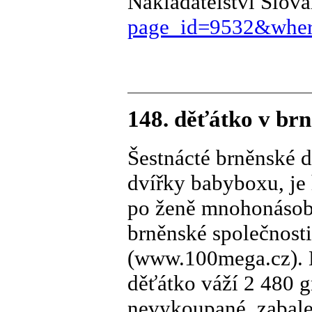
Nakladatelství Slova
page_id=9532&wher
148. děťátko v br
Šestnácté brněnské d
dvířky babyboxu, je
po ženě mnohonásobn
brněnské společnost
(www.100mega.cz). L
děťátko váží 2 480 g
nevykoupané, zabalen