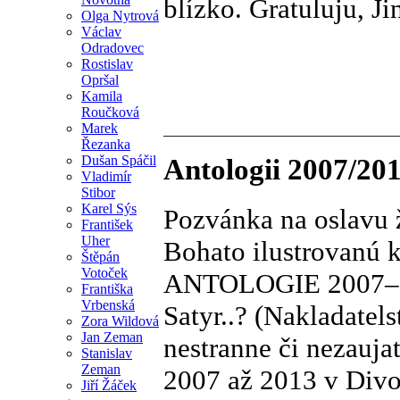
blízko. Gratuluju, Ji
Olga Nytrová
Václav
Odradovec
Rostislav
Opršal
Kamila
Roučková
Marek
Řezanka
Dušan Spáčil
Antologii 2007/201
Vladimír
Stibor
Karel Sýs
Pozvánka na oslavu 
František
Uher
Bohato ilustrovanú
Štěpán
Votoček
ANTOLOGIE 2007–20
Františka
Vrbenská
Satyr..? (Nakladatel
Zora Wildová
Jan Zeman
nestranne či nezauja
Stanislav
Zeman
2007 až 2013 v Divo
Jiří Žáček