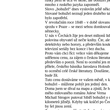
rusky jsem se učil ve škole, ale bohužel j
mnoho z ruského jazyka zapomněl.
Slovo „bohužel“ dnes vyslovím ještě někol
Slované bohužel neznají jeden druhého ta
bylo zapotřebí.
V revolučním roce 1848 – v době slovan
sjezdu v Praze – se mezi sebou domlouval
německy.
U nás v Čechách žije jen deset milionů lid
polovina obyvatel už nečte knihy. Čte, ale
detektivky nebo horory, a především kou
televizní seriály bez konce i bez ducha.
Proto vám chci říci: velice vám děkujeme
udělenou cenu, za zájem o českou literatu
především o poezii. Není to ocenění jen 
přítele, českého básníka Jaroslava Holoubk
to ocenění celé české literatury. Doufáme, 
bude žít.
Tuto cenu dostáváme ve vašem městě, v k
bohužel – můžeme pobýt jen jediný den.
Doma jsem se díval na mapu a zjistil, že h
mého milovaného románu Julese Verna
Michail Strogov putoval Sibiří bohužel 
kilometrů jižněji. Kdyby tak kráčel po Če
by šel jinou zemí.