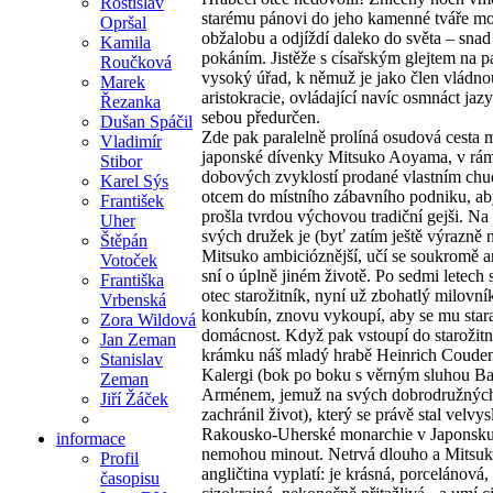
Rostislav
starému pánovi do jeho kamenné tváře mo
Opršal
obžalobu a odjíždí daleko do světa – snad
Kamila
pokáním. Jistěže s císařským glejtem na p
Roučková
vysoký úřad, k němuž je jako člen vládno
Marek
aristokracie, ovládající navíc osmnáct ja
Řezanka
sebou předurčen.
Dušan Spáčil
Zde pak paralelně prolíná osudová cesta 
Vladimír
japonské dívenky Mitsuko Aoyama, v rá
Stibor
dobových zvyklostí prodané vlastním ch
Karel Sýs
otcem do místního zábavního podniku, ab
František
prošla tvrdou výchovou tradiční gejši. Na 
Uher
svých družek je (byť zatím ještě výrazně 
Štěpán
Mitsuko ambicióznější, učí se soukromě a
Votoček
sní o úplně jiném životě. Po sedmi letech s
Františka
otec starožitník, nyní už zbohatlý milovn
Vrbenská
konkubín, znovu vykoupí, aby se mu stara
Zora Wildová
domácnost. Když pak vstoupí do starožit
Jan Zeman
krámku náš mladý hrabě Heinrich Coude
Stanislav
Kalergi (bok po boku s věrným sluhou B
Zeman
Arménem, jemuž na svých dobrodružných
Jiří Žáček
zachránil život), který se právě stal velvy
Rakousko-Uherské monarchie v Japonsku,
informace
nemohou minout. Netrvá dlouho a Mitsuk
Profil
angličtina vyplatí: je krásná, porcelánová,
časopisu