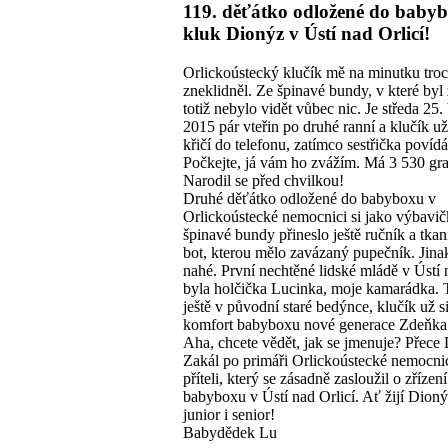
119. děťátko odložené do babyb
kluk Dionýz v Ústí nad Orlicí!
Orlickoústecký klučík mě na minutku tro
zneklidněl. Ze špinavé bundy, v které byl
totiž nebylo vidět vůbec nic. Je středa 25.
2015 pár vteřin po druhé ranní a klučík u
křičí do telefonu, zatímco sestřička povídá
Počkejte, já vám ho zvážím. Má 3 530 gr
Narodil se před chvilkou!
Druhé děťátko odložené do babyboxu v
Orlickoústecké nemocnici si jako výbavi
špinavé bundy přineslo ještě ručník a tka
bot, kterou mělo zavázaný pupečník. Jina
nahé. První nechtěné lidské mládě v Ústí 
byla holčička Lucinka, moje kamarádka. 
ještě v původní staré bedýnce, klučík už si
komfort babyboxu nové generace Zdeňka 
Aha, chcete vědět, jak se jmenuje? Přece
Zakál po primáři Orlickoústecké nemocn
příteli, který se zásadně zasloužil o zřízení
babyboxu v Ústí nad Orlicí. Ať žijí Dion
junior i senior!
Babydědek Lu