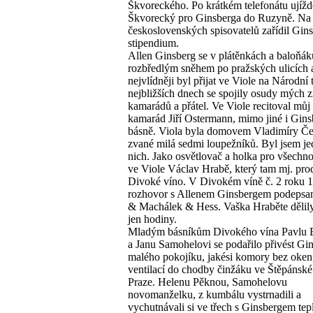
Škvoreckého. Po krátkém telefonátu ujížd
Škvorecký pro Ginsberga do Ruzyně. Na
československých spisovatelů zařídil Gin
stipendium.
Allen Ginsberg se v plátěnkách a baloňák
rozbředlým sněhem po pražských ulicích 
nejvlídněji byl přijat ve Viole na Národní 
nejbližších dnech se spojily osudy mých 
kamarádů a přátel. Ve Viole recitoval můj
kamarád Jiří Ostermann, mimo jiné i Gin
básně. Viola byla domovem Vladimíry Č
zvané milá sedmi loupežníků. Byl jsem j
nich. Jako osvětlovač a holka pro všechn
ve Viole Václav Hrabě, který tam mj. pro
Divoké víno. V Divokém víně č. 2 roku 1
rozhovor s Allenem Ginsbergem podepsa
& Machálek & Hess. Vaška Hraběte dělily
jen hodiny.
Mladým básníkům Divokého vína Pavlu 
a Janu Samohelovi se podařilo přivést Gi
malého pokojíku, jakési komory bez oken
ventilací do chodby činžáku ve Štěpánské 
Praze. Helenu Pěknou, Samohelovu
novomanželku, z kumbálu vystrnadili a
vychutnávali si ve třech s Ginsbergem tep