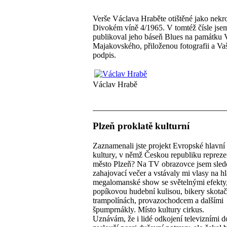
Verše Václava Hraběte otištěné jako nekr
Divokém víně 4/1965. V tomtéž čísle jse
publikoval jeho báseň Blues na památku 
Majakovského, přiloženou fotografii a V
podpis.
Václav Hrabě
Plzeň proklatě kulturní
Zaznamenali jste projekt Evropské hlavní
kultury, v němž Českou republiku repreze
město Plzeň? Na TV obrazovce jsem sled
zahajovací večer a vstávaly mi vlasy na hl
megalomanské show se světelnými efekty
popíkovou hudební kulisou, bikery skotač
trampolínách, provazochodcem a dalšími
špumprnákly. Místo kultury cirkus.
Uznávám, že i lidé odkojení televizními d