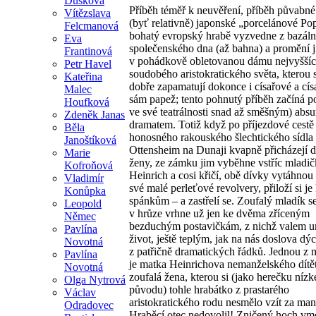
Dušková
Příběh téměř k neuvěření, příběh půvabn
Vítězslava
(byť relativně) japonské „porcelánové Pop
Felcmanová
bohatý evropský hrabě vyzvedne z bazáln
Eva
společenského dna (až bahna) a promění j
Frantinová
v pohádkově obletovanou dámu nejvyššíc
Petr Havel
soudobého aristokratického světa, kterou 
Kateřina
dobře zapamatují dokonce i císařové a cís
Malec
sám papež; tento pohnutý příběh začíná 
Houfková
ve své teatrálnosti snad až směšným) abs
Zdeněk Janas
dramatem. Totiž když po příjezdové cestě
Běla
honosného rakouského šlechtického sídla
Janoštíková
Ottensheim na Dunaji kvapně přicházejí 
Marie
ženy, ze zámku jim vyběhne vstříc mladič
Kofroňová
Heinrich a cosi křičí, obě dívky vytáhnou
Vladimír
své malé perleťové revolvery, přiloží si je
Konůpka
spánkům – a zastřelí se. Zoufalý mladík s
Leopold
v hrůze vrhne už jen ke dvěma zříceným
Němec
bezduchým postavičkám, z nichž valem u
Pavlína
život, ještě teplým, jak na nás doslova dý
Novotná
z patřičně dramatických řádků. Jednou z 
Pavlína
je matka Heinrichova nemanželského dítět
Novotná
zoufalá žena, kterou si (jako herečku níz
Olga Nytrová
původu) tohle hrabátko z prastarého
Václav
aristokratického rodu nesmělo vzít za man
Odradovec
Hraběcí otec nedovolil! Zničený hoch vm