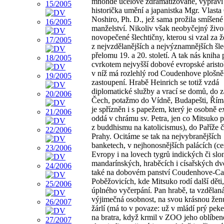
mnohde účelově zdramatizované, vypráví
historička umění a japanistka Mgr. Vlast
Noshiro, Ph. D., jež sama prožila smíšené
manželství. Nikoliv však neobyčejný živo
novopečené šlechtičny, kterou si vzal za 
z nejvzdělanějších a nejvýznamnějších šle
přelomu 19. a 20. století. A tak nás kniha 
cvrkotem nejvyšší dobové evropské aristo
v níž má rozlehlý rod Coudenhove plošně
zastoupení. Hrabě Heinrich se totiž vzdá
diplomatické služby a vrací se domů, do 
Čech, potažmo do Vídně, Budapešti, Řím
je spřízněn i s papežem, který je osobně e
oddá v chrámu sv. Petra, jen co Mitsuko p
z buddhismu na katolicismus), do Paříže č
Prahy. Ocitáme se tak na nejvybranějších
banketech, v nejhonosnějších palácích (ce
Evropy i na lovech tygrů indických či slo
mandarínských, hraběcích i císařských dv
také na dobovém panství Coudenhove-Cal
Poběžovicích, kde Mitsuko rodí další děti
úplného vyčerpání. Pan hrabě, ta vzdělan
výjimečná osobnost, na svou krásnou ženu
žárlí (má to v povaze: už v mládí prý pekel
na bratra, když krmil v ZOO jeho oblíbe