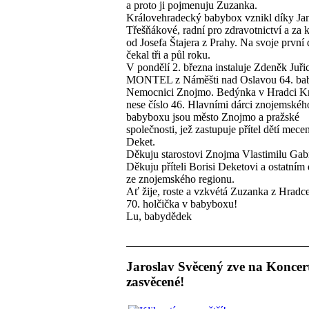
a proto ji pojmenuju Zuzanka.
Královehradecký babybox vznikl díky Ja
Třešňákové, radní pro zdravotnictví a za
od Josefa Štajera z Prahy. Na svoje první
čekal tři a půl roku.
V pondělí 2. března instaluje Zdeněk Juři
MONTEL z Náměšti nad Oslavou 64. ba
Nemocnici Znojmo. Bedýnka v Hradci K
nese číslo 46. Hlavními dárci znojemskéh
babyboxu jsou město Znojmo a pražské
společnosti, jež zastupuje přítel dětí mece
Deket.
Děkuju starostovi Znojma Vlastimilu Gab
Děkuju příteli Borisi Deketovi a ostatním
ze znojemského regionu.
Ať žije, roste a vzkvétá Zuzanka z Hradc
70. holčička v babyboxu!
Lu, babydědek
Jaroslav Svěcený zve na Koncer
zasvěcené!