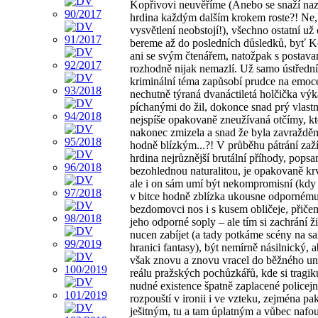
Kopřivovi neuvěříme (Anebo se snaží nazn
hrdina každým dalším krokem roste?! Ne, 
vysvětlení neobstojí!), všechno ostatní už
bereme až do posledních důsledků, byť K
ani se svým čtenářem, natožpak s postava
rozhodně nijak nemazlí. Už samo ústřední
kriminální téma zapůsobí prudce na emoc
nechutně týraná dvanáctiletá holčička výk
píchanými do žil, dokonce snad prý vlast
nejspíše opakovaně zneužívaná otčímy, kt
nakonec zmizela a snad že byla zavražd
hodně blízkým...?! V průběhu pátrání zaž
hrdina nejrůznější brutální příhody, popsa
bezohlednou naturalitou, je opakovaně krv
ale i on sám umí být nekompromisní (kdy
v bitce hodně zblízka ukousne odporném
bezdomovci nos i s kusem obličeje, přiče
jeho odporné soply – ale tím si zachrání ži
nucen zabíjet (a tady potkáme scény na s
hranici fantasy), být nemírně násilnický, 
však znovu a znovu vracel do běžného u
reálu pražských pochůzkářů, kde si tragik
nudné existence špatně zaplacené policejn
rozpouští v ironii i ve vzteku, zejména pa
ješitným, tu a tam úplatným a vůbec naf