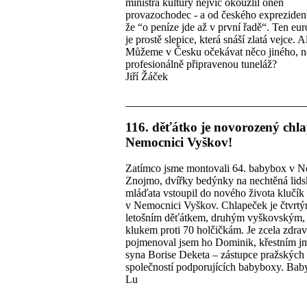
ministra kultury nejvíc okouzlil onen
provazochodec - a od českého expreziden
že “o peníze jde až v první řadě“. Ten eur
je prostě slepice, která snáší zlatá vejce.
Můžeme v Česku očekávat něco jiného, n
profesionálně připravenou tuneláž?
Jiří Žáček
116. děťátko je novorozený chl
Nemocnici Vyškov!
Zatímco jsme montovali 64. babybox v N
Znojmo, dvířky bedýnky na nechtěná lids
mláďata vstoupil do nového života klučík
v Nemocnici Vyškov. Chlapeček je čtvrt
letošním děťátkem, druhým vyškovským,
klukem proti 70 holčičkám. Je zcela zdrav
pojmenoval jsem ho Dominik, křestním 
syna Borise Deketa – zástupce pražských
společností podporujících babyboxy. Ba
Lu