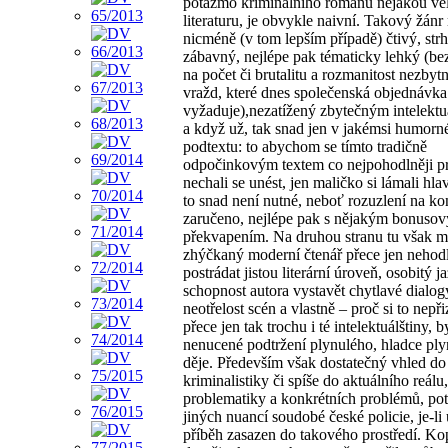
potažmo kriminálního románu nějakou ve
literaturu, je obvykle naivní. Takový žánr
nicméně (v tom lepším případě) čtivý, strh
zábavný, nejlépe pak tématicky lehký (be
na počet či brutalitu a rozmanitost nezbyt
vražd, které dnes společenská objednávk
vyžaduje),nezatížený zbytečným intelekt
a když už, tak snad jen v jakémsi humor
podtextu: to abychom se tímto tradičně
odpočinkovým textem co nejpohodlněji pr
nechali se unést, jen maličko si lámali hlav
to snad není nutné, neboť rozuzlení na kon
zaručeno, nejlépe pak s nějakým bonuso
překvapením. Na druhou stranu tu však 
zhýčkaný moderní čtenář přece jen nehod
postrádat jistou literární úroveň, osobitý j
schopnost autora vystavět chytlavé dialog
neotřelost scén a vlastně – proč si to nepři
přece jen tak trochu i té intelektuálštiny, 
nenucené podtržení plynulého, hladce pl
děje. Především však dostatečný vhled d
kriminalistiky či spíše do aktuálního reálu,
problematiky a konkrétních problémů, pot
jiných nuancí soudobé české policie, je-li
příběh zasazen do takového prostředí. Ko