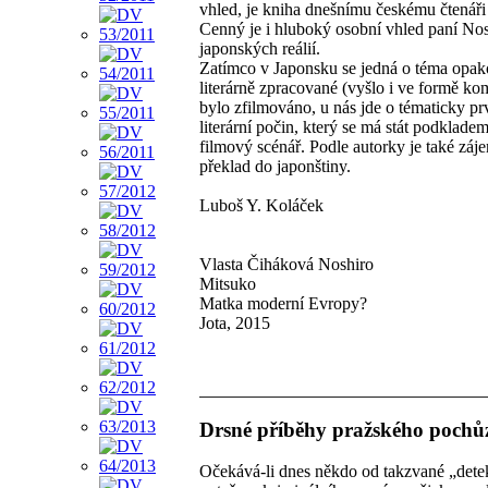
vhled, je kniha dnešnímu českému čtenáři
Cenný je i hluboký osobní vhled paní No
japonských reálií.
Zatímco v Japonsku se jedná o téma opa
literárně zpracované (vyšlo i ve formě ko
bylo zfilmováno, u nás jde o tématicky pr
literární počin, který se má stát podklade
filmový scénář. Podle autorky je také záj
překlad do japonštiny.
Luboš Y. Koláček
Vlasta Čiháková Noshiro
Mitsuko
Matka moderní Evropy?
Jota, 2015
Drsné příběhy pražského pochů
Očekává-li dnes někdo od takzvané „dete