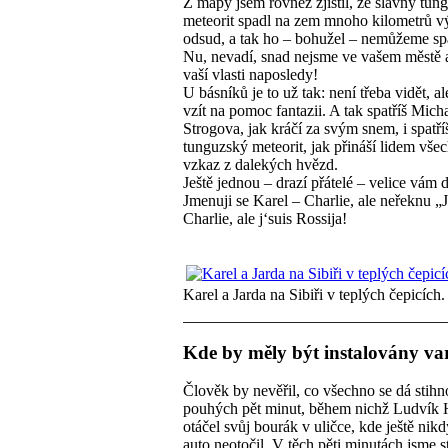
Z mapy jsem rovněž zjistil, že slavný tun
meteorit spadl na zem mnoho kilometrů 
odsud, a tak ho – bohužel – nemůžeme spa
Nu, nevadí, snad nejsme ve vašem městě 
vaší vlasti naposledy!
U básníků je to už tak: není třeba vidět, al
vzít na pomoc fantazii. A tak spatříš Micha
Strogova, jak kráčí za svým snem, i spatří
tunguzský meteorit, jak přináší lidem vše
vzkaz z dalekých hvězd.
Ještě jednou – drazí přátelé – velice vám
Jmenuji se Karel – Charlie, ale neřeknu „J
Charlie, ale j‘suis Rossija!
Karel a Jarda na Sibiři v teplých čepicích.
Kde by měly být instalovány v
Člověk by nevěřil, co všechno se dá stihn
pouhých pět minut, během nichž Ludvík 
otáčel svůj bourák v uličce, kde ještě nik
auto neotočil. V těch pěti minutách jsme st