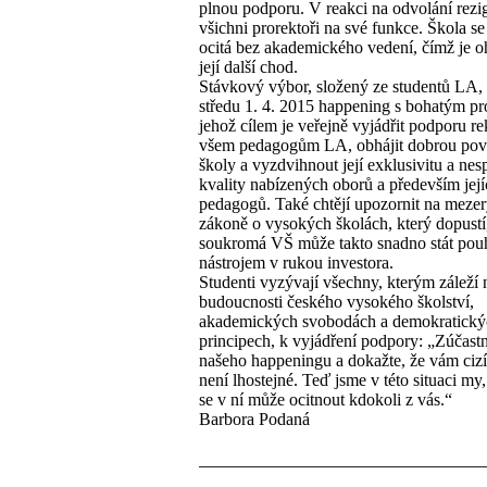
plnou podporu. V reakci na odvolání rezi
všichni prorektoři na své funkce. Škola se
ocitá bez akademického vedení, čímž je 
její další chod.
Stávkový výbor, složený ze studentů LA,
středu 1. 4. 2015 happening s bohatým p
jehož cílem je veřejně vyjádřit podporu re
všem pedagogům LA, obhájit dobrou pově
školy a vyzdvihnout její exklusivitu a nes
kvality nabízených oborů a především jej
pedagogů. Také chtějí upozornit na mezer
zákoně o vysokých školách, který dopustí,
soukromá VŠ může takto snadno stát po
nástrojem v rukou investora.
Studenti vyzývají všechny, kterým záleží 
budoucnosti českého vysokého školství,
akademických svobodách a demokratický
principech, k vyjádření podpory: „Zúčastn
našeho happeningu a dokažte, že vám cizí
není lhostejné. Teď jsme v této situaci my, 
se v ní může ocitnout kdokoli z vás.“
Barbora Podaná