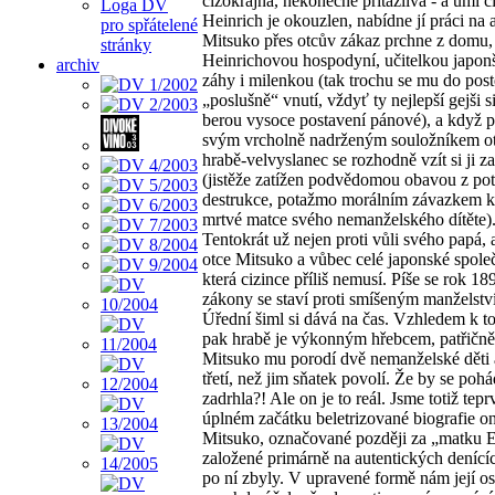
cizokrajná, nekonečně přitažlivá - a umí ci
Loga DV
Heinrich je okouzlen, nabídne jí práci na
pro spřátelené
Mitsuko přes otcův zákaz prchne z domu, 
stránky
Heinrichovou hospodyní, učitelkou japonš
archiv
záhy i milenkou (tak trochu se mu do post
„poslušně“ vnutí, vždyť ty nejlepší gejši s
berou vysoce postavení pánové), a když p
svým vrcholně nadrženým souložníkem ot
hrabě-velvyslanec se rozhodně vzít si ji z
(jistěže zatížen podvědomou obavou z pot
destrukce, potažmo morálním závazkem k
mrtvé matce svého nemanželského dítěte)
Tentokrát už nejen proti vůli svého papá, a
otce Mitsuko a vůbec celé japonské společ
která cizince příliš nemusí. Píše se rok 189
zákony se staví proti smíšeným manželstv
Úřední šiml si dává na čas. Vzhledem k t
pak hrabě je výkonným hřebcem, patřičn
Mitsuko mu porodí dvě nemanželské děti a
třetí, než jim sňatek povolí. Že by se poh
zadrhla?! Ale on je to reál. Jsme totiž tepr
úplném začátku beletrizované biografie o
Mitsuko, označované později za „matku 
založené primárně na autentických denícíc
po ní zbyly. V upravené formě nám její o