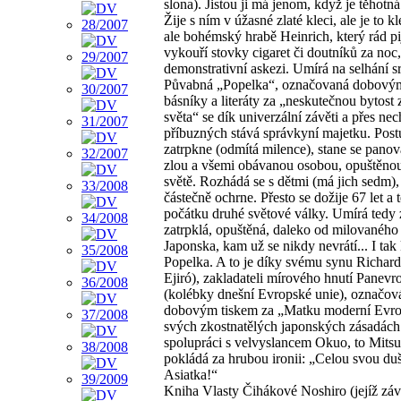
slona). Jistou ji má jenom, když je těhotná
Žije s ním v úžasné zlaté kleci, ale je to k
ale bohémský hrabě Heinrich, který rád pi
vykouří stovky cigaret či doutníků za noc
demonstrativní askezi. Umírá na selhání s
Půvabná „Popelka“, označovaná dobový
básníky a literáty za „neskutečnou bytost 
světa“ se dík univerzální závěti a přes ne
příbuzných stává správkyní majetku. Pos
zatrpkne (odmítá milence), stane se pano
zlou a všemi obávanou osobou, opuštěnou
světě. Rozhádá se s dětmi (má jich sedm), 
částečně ochrne. Přesto se dožije 67 let a 
počátku druhé světové války. Umírá tedy 
zatrpklá, opuštěná, daleko od milovaného
Japonska, kam už se nikdy nevrátí... I tak
Popelka. A to je díky svému synu Richard
Ejiró), zakladateli mírového hnutí Panevr
(kolébky dnešní Evropské unie), označov
dobovým tiskem za „Matku moderní Evro
svých zkostnatělých japonských zásadách 
spolupráci s velvyslancem Okuo, to Mits
pokládá za hrubou ironii: „Celou svou du
Asiatka!“
Kniha Vlasty Čihákové Noshiro (jejíž zá