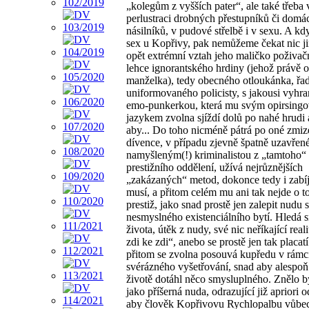
„kolegům z vyšších pater“, ale také třeba 
perlustraci drobných přestupníků či domá
násilníků, v pudové střelbě i v sexu. A kd
sex u Kopřivy, pak nemůžeme čekat nic j
opět extrémní vztah jeho maličko poživač
lehce ignorantského hrdiny (jehož právě o
manželka), tedy obecného otloukánka, ř
uniformovaného policisty, s jakousi vyhr
emo-punkerkou, která mu svým opirsing
jazykem zvolna sjíždí dolů po nahé hrudi a
aby... Do toho nicméně pátrá po oné zmiz
dívence, v případu zjevně špatně uzavře
namyšleným(!) kriminalistou z „tamtoho“
prestižního oddělení, užívá nejrůznějších
„zakázaných“ metod, dokonce tedy i zabíj
musí, a přitom celém mu ani tak nejde o to
prestiž, jako snad prostě jen zalepit nudu
nesmyslného existenciálního bytí. Hledá 
života, útěk z nudy, své nic neříkající real
zdi ke zdi“, anebo se prostě jen tak placatí
přitom se zvolna posouvá kupředu v rámc
svérázného vyšetřování, snad aby alespoň
životě dotáhl něco smysluplného. Znělo by
jako příšerná nuda, odrazující již apriori o
aby člověk Kopřivovu Rychlopalbu vůbec 