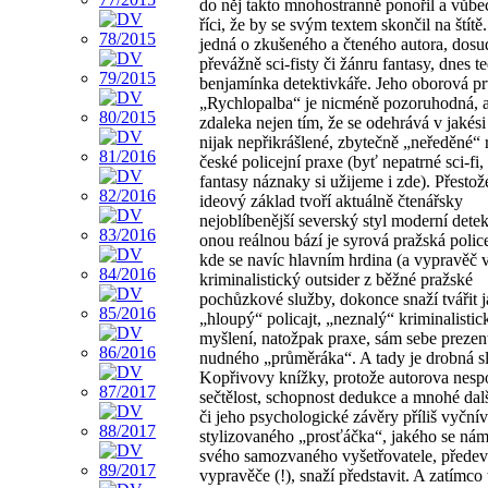
do něj takto mnohostranně ponořil a vůbe
říci, že by se svým textem skončil na štítě
jedná o zkušeného a čteného autora, dosu
převážně sci-fisty či žánru fantasy, dnes te
benjamínka detektivkáře. Jeho oborová pr
„Rychlopalba“ je nicméně pozoruhodná, a
zdaleka nejen tím, že se odehrává v jakési
nijak nepřikrášlené, zbytečně „neředěné“ r
české policejní praxe (byť nepatrné sci-fi
fantasy náznaky si užijeme i zde). Přestož
ideový základ tvoří aktuálně čtenářsky
nejoblíbenější severský styl moderní detek
onou reálnou bází je syrová pražská police
kde se navíc hlavním hrdina (a vypravěč 
kriminalistický outsider z běžné pražské
pochůzkové služby, dokonce snaží tvářit 
„hloupý“ policajt, „neznalý“ kriminalisti
myšlení, natožpak praxe, sám sebe prezent
nudného „průměráka“. A tady je drobná s
Kopřivovy knížky, protože autorova nesp
sečtělost, schopnost dedukce a mnohé dalš
či jeho psychologické závěry příliš vyčnív
stylizovaného „prosťáčka“, jakého se ná
svého samozvaného vyšetřovatele, přede
vypravěče (!), snaží představit. A zatímco 