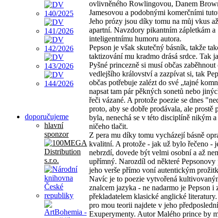
ovlivněného Rowlingovou, Danem Brow
Jamesovou a podobnými komerčními tuto
Jeho prózy jsou díky tomu na můj vkus až 
apartní. Navzdory pikantním zápletkám a
inteligentnímu humoru autora.
Pepson je však skutečný básník, takže ta
taktizování mu kradmo drásá srdce. Tak j
Pyšné princezně si musí občas zaběhnout
vedlejšího království a zazpívat si, tak Pe
občas potřebuje zalézt do své „tajné komn
napsat tam pár pěkných sonetů nebo jinýc
řeči vázané. A protože poezie se dnes "ne
proto, aby se dobře prodávala, ale prostě 
doporučujeme
byla, nenechá se v této disciplíně nikým a
hlavní
ničeho tlačit.
sponzor
Z pera mu díky tomu vycházejí básně op
kvalitní. A protože - jak už bylo řečeno - j
nebrzdí, dovede být velmi osobní a až ne
upřímný. Narozdíl od některé Pepsonovy 
jeho verše přímo voní autentickým prožit
Navíc je to poezie vytvořená kultivovan
znalcem jazyka - ne nadarmo je Pepson i
překladatelem klasické anglické literatur
pro mou teorii najdete v jeho předposlední
Exuperymenty. Autor Malého prince by mě