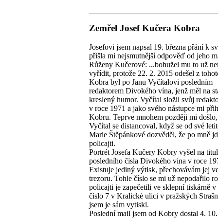
Zemřel Josef Kučera Kobra
Josefovi jsem napsal 19. března přání k sv
přišla mi nejsmutnější odpověď od jeho 
Růženy Kučerové: ...bohužel mu to už n
vyřídit, protože 22. 2. 2015 odešel z tohot
Kobra byl po Janu Vyčítalovi posledním
redaktorem Divokého vína, jenž měl na sta
kreslený humor. Vyčítal složil svůj redakt
v roce 1971 a jako svého nástupce mi přih
Kobru. Teprve mnohem později mi došlo,
Vyčítal se distancoval, když se od své leti
Marie Štěpánkové dozvěděl, že po mně j
policajti.
Portrét Josefa Kučery Kobry vyšel na titul
posledního čísla Divokého vína v roce 19
Existuje jediný výtisk, přechovávám jej 
trezoru. Tohle číslo se mi už nepodařilo ro
policajti je zapečetili ve sklepní tiskárně 
číslo 7 v Kralické ulici v pražských Strašn
jsem je sám vytiskl.
Poslední mail jsem od Kobry dostal 4. 10