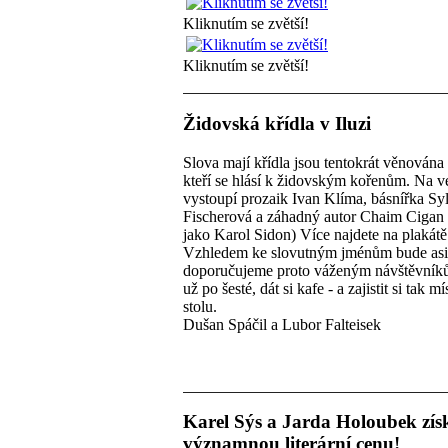
Kliknutím se zvětší!
Kliknutím se zvětší!
Židovská křídla v Iluzi
Slova mají křídla jsou tentokrát věnována
kteří se hlásí k židovským kořenům. Na v
vystoupí prozaik Ivan Klíma, básnířka Sy
Fischerová a záhadný autor Chaim Cigan 
jako Karol Sidon) Více najdete na plakátě
Vzhledem ke slovutným jménům bude asi 
doporučujeme proto váženým návštěvníků
už po šesté, dát si kafe - a zajistit si tak mí
stolu.
Dušan Spáčil a Lubor Falteisek
Karel Sýs a Jarda Holoubek získ
významnou literární cenu!