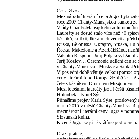
Cesta života
Mezinárodní literární cena Jugra byla zal
roce 2007 Chanty-Mansijskou bankou za
Vlády Chanty-Mansijského autonomního 
Laureáty se dosud stalo více než 40 spisov
básníků, kritiků, literárních vědců a překl
Ruska, Běloruska, Ukrajiny, Srbska, Bulh
Řecka, Makedonie a Ázerbájdžánu, napří
Valentin Rasputin, Jurij Poljakov, Daniil 
Jurij Kozlov… Ceremonie udílení cen se 
v Chanty-Mansijsku, Moskvě a Sankt-Pet
V poslední době věnuje velkou pomoc or
ceny literární fond Doroga žizni (Cesta ži
čele s básníkem Dmitrijem Mizgulinem.
Mezi letošními laureáty jsou i čeští básníc
Holoubek a Karel Sýs.
Přinášíme projev Karla Sýse, proslovený 
února 2015 v městě Chanty-Mansijsk při 
mezinárodní literární ceny Jugra v nomina
Slovanská kniha.
K ceně Jugra se ještě vrátíme podrobněji.
Drazí přátelé,