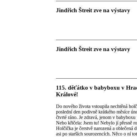
Jindřich Štreit zve na výstavy
Jindřich Štreit zve na výstavy
115. děťátko v babyboxu v Hra
Králové!
Do nového života vstoupila nechtěná holč
poslední den podivně krátkého měsíce úno
čtvrté ráno. Je zdravá, jenom v babyboxu 
Nebo křičela: Jsem tu! Nebylo jí přesně r
Holčička je čerstvě narozená a oblečená 
asi po starších sourozencích. Něco o ní tot