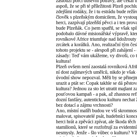
zaslouží porci duševní potravy, ale čekal 
aspoň, že se při té příležitosti Plzeň pochl
zdejšími rodáky, že i tu estrádu bude režír
člověk s plzeňským domicilem, že vystoup
herci, zazpívají plzeňští pěvci a i ten pr
bude Plzeňák. Co jsem spatřil, se však spí
podobalo dávné misionářské výpravě, kter
rovníkové Africe triumfuje nad lidožrout
zrcátek a korálků. Ano, realizační tým čes
tohoto projektu se - alespoň při zahájení - 
zásady: Teď vám ukážeme, vy divoši, co t
kultura!
Plzeň ovšem není zaostalá rovníková Afrik
ní dost zajímavých umělců, nikdo je však
úvodní show nepozval. Měli by se přine
urazit a ptát se: Copak takhle se dá pěstov
kultura? Jednou za sto let utratit majlant z
pouťovou kampaň - a pak, až zhasnou refl
dozní fanfáry, autentickou kulturu nechat 
bez dotací a zájmu vrchnosti?
Ano, místní malíři budou ve vší skromnost
malovat, spisovatelé psát, hudebníci konce
herci hrát a zpěváci zpívat, ale škoda těch
stamilionů, které se rozfofrují za evidentní
nesmysly. Jenže - šlo vůbec o kulturu? Vž