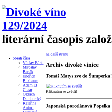
literární časopis zalo
na další stranu
obsah čísla
Václav Bárta
Archiv divoké vinice
Miroslav
Barták
Tomáš Matys zve do Šumperka!
Jindřich
Buxbaum
Adam El
Chaar
Kliknutím se zvětší!
Oldřich
Damborský
Kateřina
Japonská porcelánová Popelka
Anima