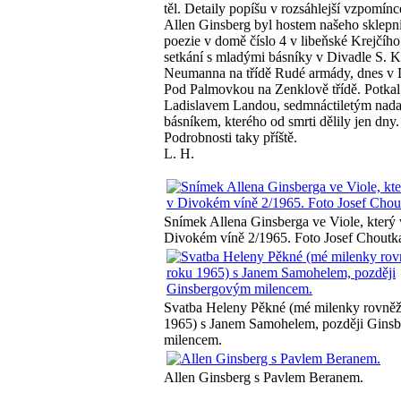
těl. Detaily popíšu v rozsáhlejší vzpomínc
Allen Ginsberg byl hostem našeho sklep
poezie v domě číslo 4 v libeňské Krejčího 
setkání s mladými básníky v Divadle S. K
Neumanna na třídě Rudé armády, dnes v 
Pod Palmovkou na Zenklově třídě. Potkal 
Ladislavem Landou, sedmnáctiletým na
básníkem, kterého od smrti dělily jen dny.
Podrobnosti taky příště.
L. H.
Snímek Allena Ginsberga ve Viole, který 
Divokém víně 2/1965. Foto Josef Choutk
Svatba Heleny Pěkné (mé milenky rovněž
1965) s Janem Samohelem, později Gins
milencem.
Allen Ginsberg s Pavlem Beranem.