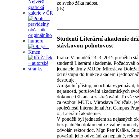
ze svého žáka radost.
(ds)
Studenti Literární akademie drž
stávkovou pohotovost
Praha: V pondělí 23. 3. 2015 proběhla st
studentů Literární akademie. Požadovali 
jednatele firmy MUDr. Miroslava Doležala
od nástupu do funkce akademii jednozna
destruuje.
Arogantní přístup, neochota vyjednávat, f
nejasnosti, porušování akademických svo
dokonce i šikana a zastrašování. To vše s
za osobou MUDr. Miroslava Doležala, jed
společnosti International Art Campus Pragu
o., Literární akademie.
V pondělí byl jednatelem za nejasných ok
bez platného dokumentu z valné hromady
odvolán rektor doc. Mgr. Petr Kaňka. Stu
považují jeho odvolání za neplatné, rektor