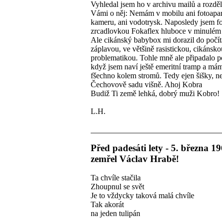
Vyhledal jsem ho v archivu mailů a rozděl
Vámi o něj: Nemám v mobilu ani fotoapar
kameru, ani vodotrysk. Naposledy jsem fo
zrcadlovkou Fokaflex hluboce v minulém s
Ale cikánský babybox mi dorazil do počí
záplavou, ve většině rasistickou, cikánsko
problematikou. Tohle mně ale připadalo p
když jsem naví ještě emeritní tramp a má
fšechno kolem stromů. Tedy ejen šišky, n
Čechovově sadu višně. Ahoj Kobra
Budiž Ti země lehká, dobrý muži Kobro!
L.H.
Před padesáti lety - 5. března 19
zemřel Václav Hrabě!
Ta chvíle stačila
Zhoupnul se svět
Je to vždycky taková malá chvíle
Tak akorát
na jeden tulipán