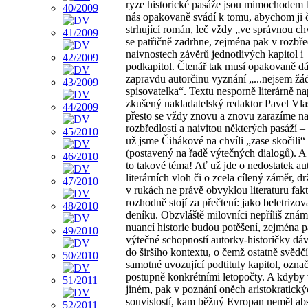
ryze historické pasáže jsou mimochodem b
nás opakovaně svádí k tomu, abychom ji č
strhující román, leč vždy „ve správnou chv
se patřičně zadrhne, zejména pak v rozbř
naivnostech závěrů jednotlivých kapitol i
podkapitol. Čtenář tak musí opakovaně d
zapravdu autorčinu vyznání „...nejsem žá
spisovatelka“. Textu nesporně literárně 
zkušený nakladatelský redaktor Pavel Vlas
přesto se vždy znovu a znovu zarazíme na
rozbředlostí a naivitou některých pasáží –
už jsme Čihákové na chvíli „zase skočili
(postavený na řadě výtečných dialogů). A 
to takové téma! Ať už jde o nedostatek a
literárních vloh či o zcela cílený záměr, d
v rukách ne právě obvyklou literaturu fakt
rozhodně stojí za přečtení: jako beletrizo
deníku. Obzvláště milovníci nepříliš zná
nuancí historie budou potěšení, zejména p
výtečné schopností autorky-historičky dáv
do širšího kontextu, o čemž ostatně svědč
samotné uvozující podtituly kapitol, ozn
postupně konkrétními letopočty. A kdyby
jiném, pak v poznání oněch aristokratick
souvislostí, kam běžný Evropan neměl ab