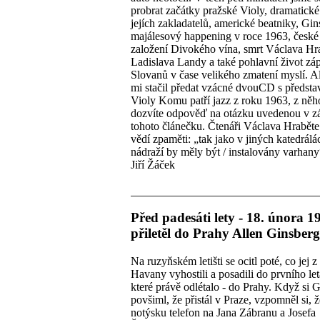
probrat začátky pražské Violy, dramatick
jejích zakladatelů, americké beatniky, Gi
majálesový happening v roce 1963, české 
založení Divokého vína, smrt Václava Hr
Ladislava Landy a také pohlavní život zá
Slovanů v čase velikého zmatení myslí. A
mi stačil předat vzácné dvouCD s předst
Violy Komu patří jazz z roku 1963, z něh
dozvíte odpověď na otázku uvedenou v z
tohoto článečku. Čtenáři Václava Hrabět
vědí zpaměti: „tak jako v jiných katedrálác
nádraží by měly být / instalovány varhany
Jiří Žáček
Před padesáti lety - 18. února 1
přiletěl do Prahy Allen Ginsberg
Na ruzyňském letišti se ocitl poté, co jej 
Havany vyhostili a posadili do prvního let
které právě odlétalo - do Prahy. Když si 
povšiml, že přistál v Praze, vzpomněl si, 
notýsku telefon na Jana Zábranu a Josefa