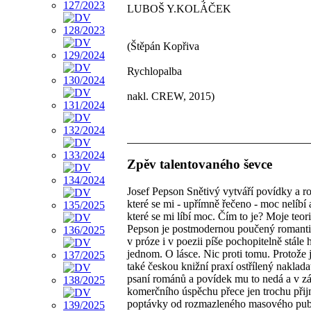
LUBOŠ Y.KOLÁČEK
(Štěpán Kopřiva
Rychlopalba
nakl. CREW, 2015)
Zpěv talentovaného ševce
Josef Pepson Snětivý vytváří povídky a r
které se mi - upřímně řečeno - moc nelíbí 
které se mi líbí moc. Čím to je? Moje teorie
Pepson je postmodernou poučený romanti
v próze i v poezii píše pochopitelně stále 
jednom. O lásce. Nic proti tomu. Protože 
také českou knižní praxí ostřílený nakladat
psaní románů a povídek mu to nedá a v z
komerčního úspěchu přece jen trochu přij
poptávky od rozmazleného masového pub