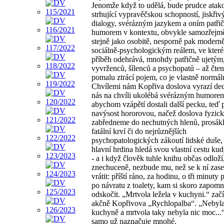
Jenomže když to udělá, bude prudce atak
strhující vypravěčskou schopností, jiskři
dialogy, svérázným jazykem a oním patř
humorem v kontextu, obvykle samozřejm
stejně jako osobitě, nesporně pak modern
sociálně-psychologickým reálem, ve kter
příběh odehrává, mnohdy patřičně ujetým
vyvrženců, šílenců a psychopatů – až čten
pomalu ztrácí pojem, co je vlastně normál
Chvílemi nám Kopřiva doslova vyrazí de
nás na chvíli ukolébá svérázným humore
abychom vzápětí dostali další pecku, teď
navýsost hororovou, načež doslova fyzic
zabředneme do nechutných hlenů, prosák
fatální krví či do nejrůznějších
psychopatologických zákoutí lidské duše,
hlavní hrdina hledá svou vlastní cestu ku
- a i když člověk tuhle knihu občas odloží,
znechuceně, nezbude mu, než se k ní zase
vrátit: příští ráno, za hodinu, o tři minuty 
po návratu z toalety, kam si skoro zapomn
odskočit. „Mrtvola ležela v kuchyni.“ zač
akčně Kopřivova „Rychlopalba“. „Nebyla
kuchyně a mrtvola taky nebyla nic moc...
samo už naznačuje mnohé.