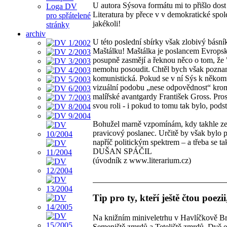
U autora Sýsova formátu mi to přišlo dos
Loga DV
Literatura by přece v v demokratické spole
pro spřátelené
jakékoli!
stránky
archiv
U této poslední sbírky však zlobivý básní
Maštálku! Maštálka je poslancem Evropsk
posupně zasmějí a řeknou něco o tom, že
nemohu posoudit. Chtěl bych však pozname
komunistická. Pokud se v ní Sýs k někomu
vizuální podobu „nese odpovědnost“ kromě
malířské avantgardy František Gross. Pros
svou roli - i pokud to tomu tak bylo, pod
Bohužel marně vzpomínám, kdy takhle ze 
pravicový poslanec. Určitě by však bylo pě
napříč politickým spektrem – a třeba se tak
DUŠAN SPÁČIL
(úvodník z www.literarium.cz)
Tip pro ty, kteří ještě čtou poezi
Na knižním miniveletrhu v Havlíčkově Br
Semeniště zmrdů a Teteliště zmrdů. Dvě 