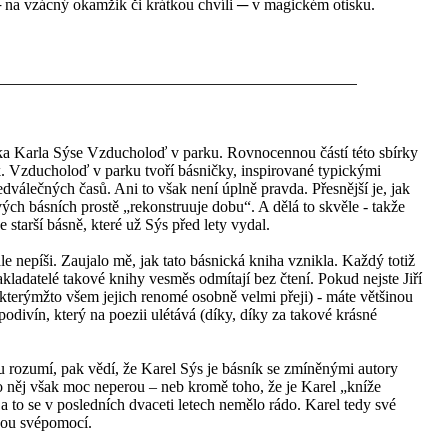
na vzácný okamžik či krátkou chvíli ─ v magickém otisku.
ka Karla Sýse Vzducholoď v parku. Rovnocennou částí této sbírky
k. Vzducholoď v parku tvoří básničky, inspirované typickými
válečných časů. Ani to však není úplně pravda. Přesnější je, jak
vých básních prostě „rekonstruuje dobu“. A dělá to skvěle - takže
e starší básně, které už Sýs před lety vydal.
e nepíši. Zaujalo mě, jak tato básnická kniha vznikla. Každý totiž
kladatelé takové knihy vesměs odmítají bez čtení. Pokud nejste Jiří
kterýmžto všem jejich renomé osobně velmi přeji) - máte většinou
 podivín, který na poezii ulétává (díky, díky za takové krásné
hu rozumí, pak vědí, že Karel Sýs je básník se zmíněnými autory
o něj však moc neperou – neb kromě toho, že je Karel „kníže
a to se v posledních dvaceti letech nemělo rádo. Karel tedy své
nou svépomocí.