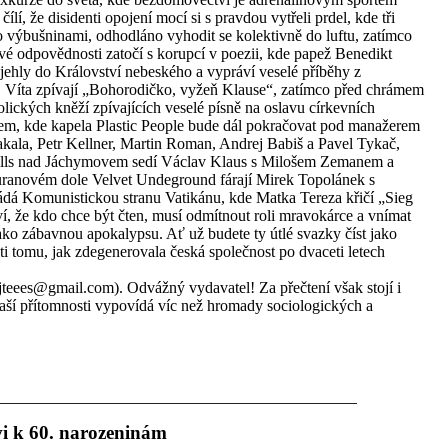
 čílí, že disidenti opojení mocí si s pravdou vytřeli prdel, kde tři
o výbušninami, odhodláno vyhodit se kolektivně do luftu, zatímco
ové odpovědnosti zatočí s korupcí v poezii, kde papež Benedikt
hly do Království nebeského a vypráví veselé příběhy z
. Víta zpívají „Bohorodičko, vyžeň Klause“, zatímco před chrámem
ických kněží zpívajících veselé písně na oslavu církevních
orem, kde kapela Plastic People bude dál pokračovat pod manažerem
ala, Petr Kellner, Martin Roman, Andrej Babiš a Pavel Tykač,
Hills nad Jáchymovem sedí Václav Klaus s Milošem Zemanem a
v uranovém dole Velvet Undeground fárají Mirek Topolánek s
á Komunistickou stranu Vatikánu, kde Matka Tereza křičí „Sieg
 ví, že kdo chce být čten, musí odmítnout roli mravokárce a vnímat
jako zábavnou apokalypsu. Ať už budete ty útlé svazky číst jako
i tomu, jak zdegenerovala česká společnost po dvaceti letech
(jteees@gmail.com). Odvážný vydavatel! Za přečtení však stojí i
naší přítomnosti vypovídá víc než hromady sociologických a
i k 60. narozeninám