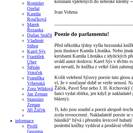
korunám vpletených do nebeské klenby ─ 
Rostislav
Opršal
Ivan Vohrna
Kamila
Roučková
Marek
Řezanka
Poezie do parlamentu!
Dušan Spáčil
Vladimír
Před několika týdny vyšla hezounká kníž
Stibor
jsou ilustrace Kamila Lhotáka. Nebo jina
Karel Sýs
kresbami Kamila Lhotáka z idylických před
František
uvádí autor doslovu: Karel Sýs v těchto s
Uher
ani nevadí, že knížka z velké části zahrnuj
Štěpán
Votoček
Kvůli velebení Sýsovy poezie tuto glosu al
Františka
ví, že v současné době se verše nenosí. Na
Vrbenská
Žáček, Pavel Šrut nebo J. H. Krchovský (
Zora Wildová
šanci vydat sbírku, jen když je nakladatel
Jan Zeman
blázny).
Stanislav
Zeman
Ti, kdo jsou soudní a poezii alespoň troc
Jiří Žáček
zcela rovnocenný. Nakladatelé poezie se 
básníků“ bývá i přesmíru levicově hubatý 
informace
poslední knížky vydával a prodával větši
Profil
časopisu