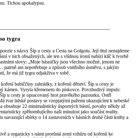
su. Tichou apokalypsu.
so tygra
ezie s názvy Šíp u cesty a Cesta na Golgotu. Její titul nenajdeme
ní v nich obsažených, ale ten s vlídnou ironií nabízí klíč k tvorbě
lastními slovy: „Moje básničky jsou všechno možné, jenom ne
patrně ani nepotřebuje a způsob vnitřního úsměvu, s jakým
stí, že má již tygra odjakživa v sobě.
koření babiččiny zahrádky, z kořenů dětství. Šíp u cesty je
chý kámen. Vyryta křemenem do pískovce. Povzbudivý impuls:
Šíp u cesty je opracovaný hrot pravěkého pazourku. Ostří
á tvar lidské postavy se vzepjatými pažemi ukazujícími k nebeské
ka obsahuje 22 minimalisticky úsporných básní, povahy někdy až
taristicky zpřítomňujícího naši minulost jako součást reality.
u navazující sbírky o 14 zastaveních v básních druhé části knihy a
livě a organicky s námi prorůstá zemí vzhůru od kořenů ke