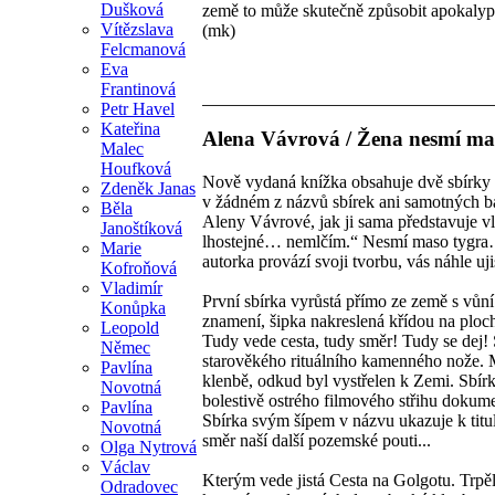
Dušková
země to může skutečně způsobit apokalyp
Vítězslava
(mk)
Felcmanová
Eva
Frantinová
Petr Havel
Kateřina
Alena Vávrová / Žena nesmí ma
Malec
Houfková
Nově vydaná knížka obsahuje dvě sbírky po
Zdeněk Janas
v žádném z názvů sbírek ani samotných bás
Běla
Aleny Vávrové, jak ji sama představuje v
Janoštíková
lhostejné… nemlčím.“ Nesmí maso tygra… 
Marie
autorka provází svoji tvorbu, vás náhle uji
Kofroňová
Vladimír
První sbírka vyrůstá přímo ze země s vůní 
Konůpka
znamení, šipka nakreslená křídou na plo
Leopold
Tudy vede cesta, tudy směr! Tudy se dej! 
Němec
starověkého rituálního kamenného nože. M
Pavlína
klenbě, odkud byl vystřelen k Zemi. Sbír
Novotná
bolestivě ostrého filmového střihu dokumen
Pavlína
Sbírka svým šípem v názvu ukazuje k titul
Novotná
směr naší další pozemské pouti...
Olga Nytrová
Václav
Kterým vede jistá Cesta na Golgotu. Trpě
Odradovec