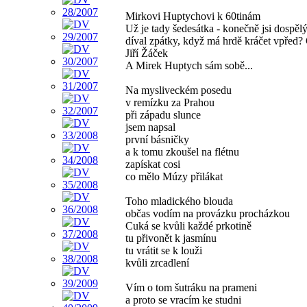
Mirkovi Huptychovi k 60tinám
Už je tady šedesátka - konečně jsi dospělý
díval zpátky, když má hrdě kráčet vpřed? O
Jiří Žáček
A Mirek Huptych sám sobě...
Na mysliveckém posedu
v remízku za Prahou
při západu slunce
jsem napsal
první básničky
a k tomu zkoušel na flétnu
zapískat cosi
co mělo Múzy přilákat
Toho mladického blouda
občas vodím na provázku procházkou
Cuká se kvůli každé prkotině
tu přivonět k jasmínu
tu vrátit se k louži
kvůli zrcadlení
Vím o tom šutráku na prameni
a proto se vracím ke studni