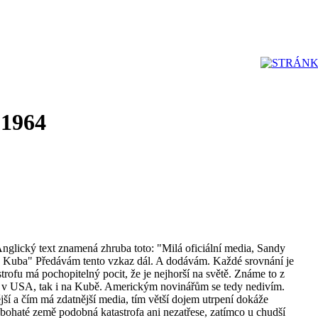
 1964
Anglický text znamená zhruba toto: "Milá oficiální media, Sandy
 Kuba" Předávám tento vzkaz dál. A dodávám. Každé srovnání je
trofu má pochopitelný pocit, že je nejhorší na světě. Známe to z
jak v USA, tak i na Kubě. Americkým novinářům se tedy nedivím.
jší a čím má zdatnější media, tím větší dojem utrpení dokáže
bohaté země podobná katastrofa ani nezatřese, zatímco u chudší