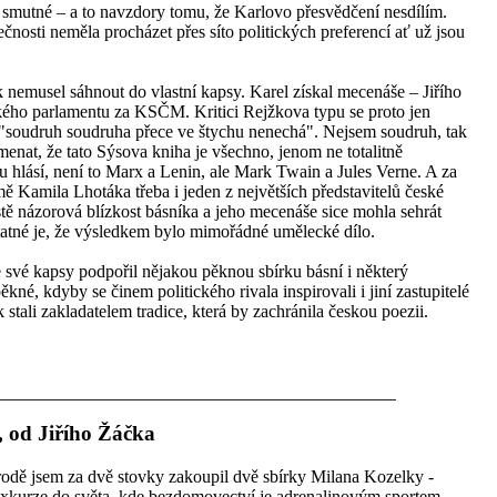
t smutné – a to navzdory tomu, že Karlovo přesvědčení nesdílím.
čnosti neměla procházet přes síto politických preferencí ať už jsou
k nemusel sáhnout do vlastní kapsy. Karel získal mecenáše – Jiřího
ého parlamentu za KSČM. Kritici Rejžkova typu se proto jen
 "soudruh soudruha přece ve štychu nenechá". Nejsem soudruh, tak
nat, že tato Sýsova kniha je všechno, jenom ne totalitně
 hlásí, není to Marx a Lenin, ale Mark Twain a Jules Verne. A za
 Kamila Lhotáka třeba i jeden z největších představitelů české
tě názorová blízkost básníka a jeho mecenáše sice mohla sehrát
statné je, že výsledkem bylo mimořádné umělecké dílo.
své kapsy podpořil nějakou pěknou sbírku básní i některý
kné, kdyby se činem politického rivala inspirovali i jiní zastupitelé
 stali zakladatelem tradice, která by zachránila českou poezii.
i, od Jiřího Žáčka
odě jsem za dvě stovky zakoupil dvě sbírky Milana Kozelky -
exkurze do světa, kde bezdomovectví je adrenalinovým sportem