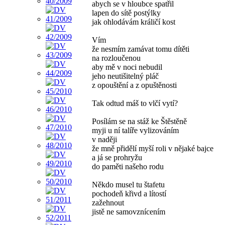
abych se v hloubce spatřil
lapen do sítě postýlky
jak ohlodávám králičí kost
Vím
že nesmím zamávat tomu dítěti
na rozloučenou
aby mě v noci nebudil
jeho neutišitelný pláč
z opouštění a z opuštěnosti
Tak odtud máš to vlčí vytí?
Posílám se na stáž ke Štěstěně
myji u ní talíře vylizováním
v naději
že mně přidělí myší roli v nějaké bajce
a já se prohryžu
do paměti našeho rodu
Někdo musel tu štafetu
pochodeň křivd a lítostí
zažehnout
jistě ne samovznícením