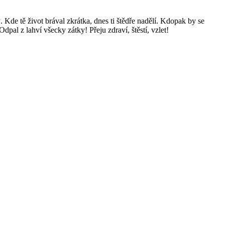
. Kde tě život brával zkrátka, dnes ti štědře nadělí. Kdopak by se
dpal z lahví všecky zátky! Přeju zdraví, štěstí, vzlet!