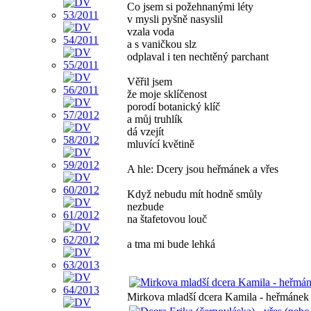
Co jsem si požehnanými léty
v mysli pyšně nasyslil
vzala voda
a s vaničkou slz
odplaval i ten nechtěný parchant
Věřil jsem
že moje sklíčenost
porodí botanický klíč
a můj truhlík
dá vzejít
mluvící květině
A hle: Dcery jsou heřmánek a vřes
Když nebudu mít hodně smůly
nezbude
na štafetovou louč
a tma mi bude lehká
Mirkova mladší dcera Kamila - heřmánek 