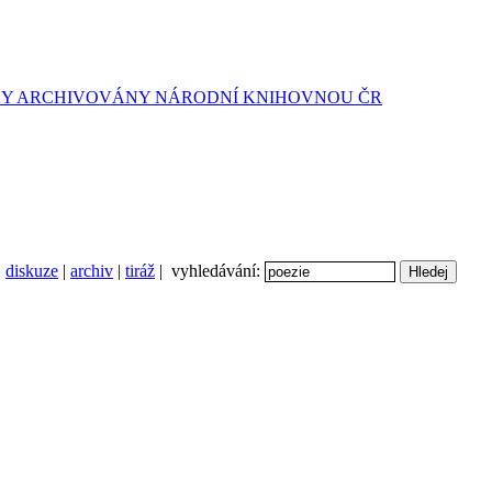
diskuze
|
archiv
|
tiráž
| vyhledávání: