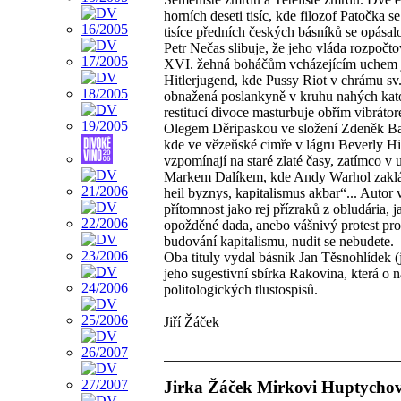
horních deseti tisíc, kde filozof Patočka se
tisíce předních českých básníků se opásal
Petr Nečas slibuje, že jeho vláda rozpočt
XVI. žehná boháčům vcházejícím uchem je
Hitlerjugend, kde Pussy Riot v chrámu sv
obnažená poslankyně v kruhu nahých katol
restitucí divoce masturbuje obřím vibrát
Olegem Děripaskou ve složení Zdeněk Bak
kde ve vězeňské cimře v lágru Beverly 
vzpomínají na staré zlaté časy, zatímco 
Markem Dalíkem, kde Andy Warhol zaklád
heil byznys, kapitalismus akbar“... Autor
přítomnost jako rej přízraků z obludária, 
opožděné dada, anebo vášnivý protest prot
budování kapitalismu, nudit se nebudete.
Oba tituly vydal básník Jan Těsnohlídek 
jeho sugestivní sbírka Rakovina, která o 
politologických tlustospisů.
Jiří Žáček
Jirka Žáček Mirkovi Huptychov