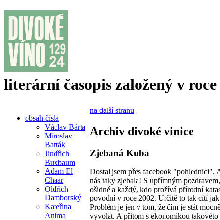
literární časopis založený v roce
na další stranu
obsah čísla
Václav Bárta
Archiv divoké vinice
Miroslav
Barták
Zjebaná Kuba
Jindřich
Buxbaum
Adam El
Dostal jsem přes facebook "pohlednici". 
Chaar
nás taky zjebala! S upřímným pozdravem,
Oldřich
ošidné a každý, kdo prožívá přírodní katas
Damborský
povodní v roce 2002. Určitě to tak cítí 
Kateřina
Problém je jen v tom, že čím je stát mocně
Anima
vyvolat. A přitom s ekonomikou takovéto 