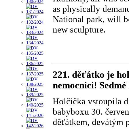
as physically demand
National park, will 
new sculpture.
221. děťátko je h
nemocnici! Sedmé l
Holčička vstoupila 
babyboxu 30. červen
děťátkem, devátým p