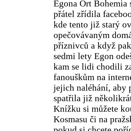
Egona Ort Bohemia 
přátel zřídila faceb
kde tento již starý o
opečovávaným domácí
příznivců a když pak
sedmi lety Egon odeš
kam se lidi chodili 
fanouškům na interne
jejich naléhání, aby
spatřila již několik
Knížku si můžete ko
Kosmasu či na pražsk
pokud si chcete poř