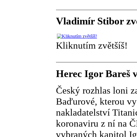
Vladimír Stibor zv
Kliknutím zvětšíš!
Herec Igor Bareš v
Český rozhlas loni z
Baďurové, kterou vy
nakladatelství Titan
koronaviru z ní na 
vybraných kapitol Ig