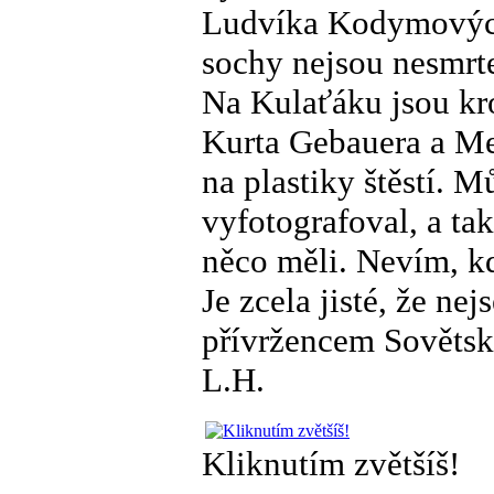
Ludvíka Kodymových. 
sochy nejsou nesmrte
Na Kulaťáku jsou kr
Kurta Gebauera a Me
na plastiky štěstí. 
vyfotografoval, a tak
něco měli. Nevím, kd
Je zcela jisté, že n
přívržencem Sovětsk
L.H.
Kliknutím zvětšíš!