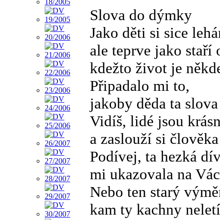
Slova do dýmky
Jako děti si sice lehá
ale teprve jako staří
kdežto život je někd
Připadalo mi to,
jakoby děda ta slov
Vidíš, lidé jsou krásn
a zaslouží si člověka
Podívej, ta hezká dí
mi ukazovala na Vác
Nebo ten starý výměn
kam ty kachny neletí.