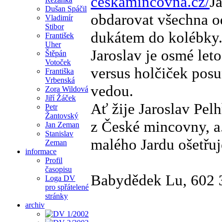
ceskamincovna.cz/
J
Dušan Spáčil
obdarovat všechna o
Vladimír
Stibor
dukátem do kolébky
František
Uher
Jaroslav je osmé let
Štěpán
Votoček
versus holčiček pos
Františka
Vrbenská
vedou.
Zora Wildová
Jiří Žáček
Ať žije Jaroslav Pel
Petr
Žantovský
z České mincovny, a.
Jan Zeman
Stanislav
malého Jardu ošetřuj
Zeman
informace
Profil
časopisu
Babydědek Lu, 602 
Loga DV
pro spřátelené
stránky
archiv