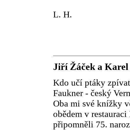
L. H.
Jiří Žáček a Karel
Kdo učí ptáky zpívat
Faukner - český Vern
Oba mi své knížky vě
obědem v restauraci 
připomněli 75. naroz