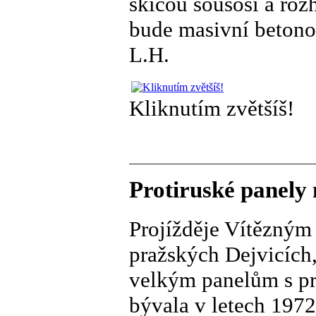
skicou sousoší a roz
bude masivní betono
L.H.
Kliknutím zvětšíš!
Protiruské panely 
Projížděje Vítězným
pražských Dejvicích
velkým panelům s pr
bývala v letech 197