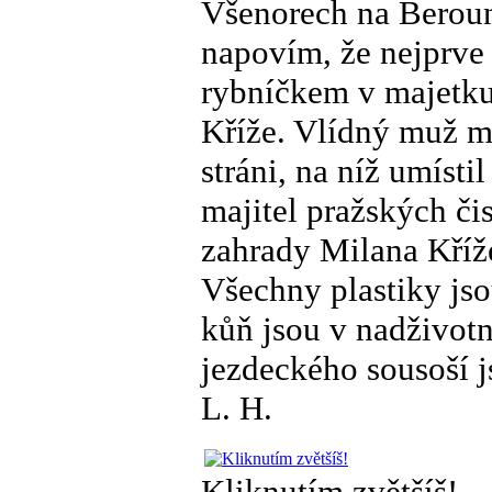
Všenorech na Beroun
napovím, že nejprve 
rybníčkem v majetku
Kříže. Vlídný muž mi
stráni, na níž umíst
majitel pražských či
zahrady Milana Kříže
Všechny plastiky jso
kůň jsou v nadživotn
jezdeckého sousoší 
L. H.
Kliknutím zvětšíš!