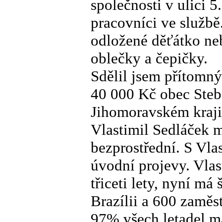
společnosti v ulici 5
pracovníci ve službě.
odložené děťátko neb
oblečky a čepičky.
Sdělil jsem přítomn
40 000 Kč obec Steb
Jihomoravském kraji
Vlastimil Sedláček m
bezprostřední. S Vlas
úvodní projevy. Vlas
třiceti lety, nyní má
Brazílii a 600 zaměs
97% všech letadel má