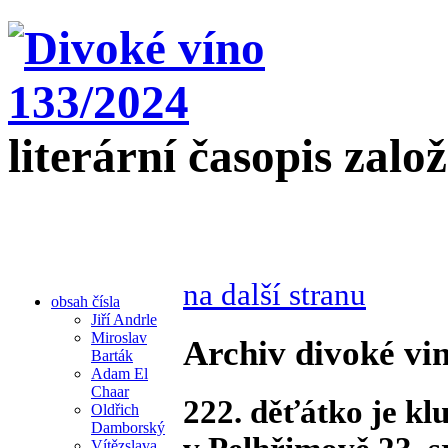
literární časopis zalo
na další stranu
obsah čísla
Jiří Andrle
Miroslav
Archiv divoké vin
Barták
Adam El
Chaar
222. děťátko je kl
Oldřich
Damborský
Vítězslava