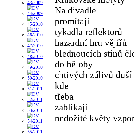
Na divadle
promítají
tykadla reflektorů
hazardní hru vějířů
blednoucích stínů č
do běloby
chtivých zálivů duší
kde
třeba
zablikají
nedožité květy vzp