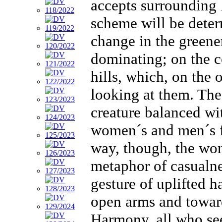
accepts surrounding 
scheme will be deter
change in the greener
dominating; on the co
hills, which, on the
looking at them. Th
creature balanced wi
women´s and men´s fe
way, though, the wom
metaphor of casualnes
gesture of uplifted h
open arms and toward
Harmony, all who see