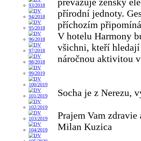
převažuje ženský ele
přírodní jednoty. G
příchozím připomíná
V hotelu Harmony b
všichni, kteří hledaj
náročnou aktivitou 
Socha je z Nerezu, v
Prajem Vam zdravie 
Milan Kuzica