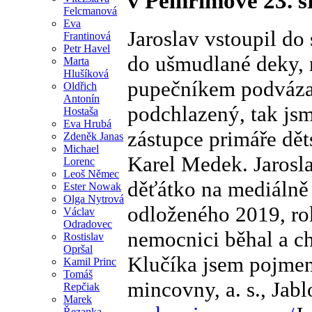
v Pelhřimově 23. s
Felcmanová
Eva
Jaroslav vstoupil do
Frantinová
Petr Havel
do ušmudlané deky, 
Marta
Hlušíková
pupečníkem podvázan
Oldřich
Antonín
podchlazený, tak jsm
Hostaša
Eva Hrubá
zástupce primáře dě
Zdeněk Janas
Michael
Karel Medek. Jarosl
Lorenc
Leoš Němec
děťátko na mediálně
Ester Nowak
Olga Nytrová
odloženého 2019, rok
Václav
Odradovec
nemocnici běhal a ch
Rostislav
Opršal
Klučíka jsem pojmen
Kamil Princ
Tomáš
mincovny, a. s., Jab
Repčiak
Marek
Řezanka