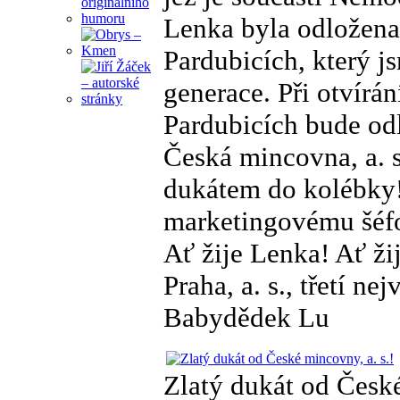
Lenka byla odložena
Pardubicích, který j
generace. Při otvírán
Pardubicích bude odl
Česká mincovna, a. s
dukátem do kolébky
marketingovému šéf
Ať žije Lenka! Ať ž
Praha, a. s., třetí n
Babydědek Lu
Zlatý dukát od České