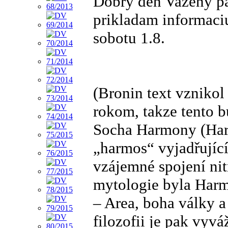
Dobry den Vazeny p
prikladam informaci
sobotu 1.8.
(Bronin text vznikol
rokom, takze tento 
Socha Harmony (Har
„harmos“ vyjadřující
vzájemné spojení nit
mytologie byla Harm
– Area, boha války a
filozofii je pak vyv