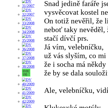
Snad jedině faráře j
vysvěcovat kostel ne
On totiž nevěřil, že l
neboť taky nevěděl, 
stačí dívčí prs.
Já vím, velebníčku,
už vás slyším, co mi 
že i socha má někdy 
že by se dala souloži
Ale, velebníčku, vidí
Klukovské motýly