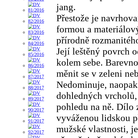
jang.
Přestože je navrhov
formou a materiálov
přírodně rozmanitého
Její leštěný povrch o
kolem sebe. Barevno
měnit se v zeleni ne
Nedominuje, naopak 
dohledných vrcholů, 
pohledu na ně. Dílo 
vyváženou lidskou př
mužské vlastnosti, je