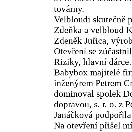
továrny.
Velbloudi skutečně př
Zdeňka a velbloud K
Zdeněk Juřica, výro
Otevření se zúčastn
Riziky, hlavní dárc
Babybox majitelé fir
inženýrem Petrem Cr
dominoval spolek D
dopravou, s. r. o. z
Janáčková podpořil
Na otevření přišel m