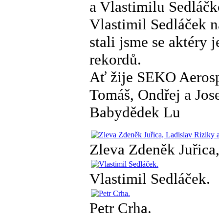
a Vlastimilu Sedláč
Vlastimil Sedláček n
stali jsme se aktéry
rekordů.
Ať žije SEKO Aerospac
Tomáš, Ondřej a Jos
Babydědek Lu
Zleva Zdeněk Juřica,
Vlastimil Sedláček.
Petr Crha.