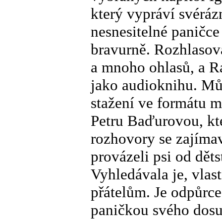
který vypráví svérá
nesnesitelné paničce
bravurně. Rozhlasov
a mnoho ohlasů, a Ra
jako audioknihu. Můž
stažení ve formátu 
Petru Baďurovou, kte
rozhovory se zajím
provázeli psi od děts
Vyhledávala je, vlast
přátelům. Je odpůrce 
paničkou svého dosu