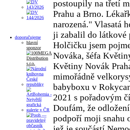
postoupily na třetí 
Prahu a Brno. Lékařka
narozená." Vlasatá ho
ji zabalil do látkové
doporučujeme
Holčičku jsem pojme
hlavní
sponzor
Nováka, šéfa Květin
Květiny Novák Praha
mimořádně velkorysý
babyboxu v Rokycans
2021 s pořadovým čí
Doufám, že odložen
podpoří moji snahu 
jež je součástí Nemo