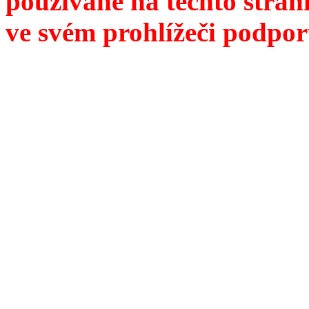
používané na těchto strán
ve svém prohlížeči podpor