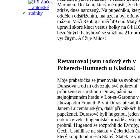
Martinem Deákem, který mě ujistil, že chl
zdráv, dnes narozený. Na pupečníku, kter
oddělen odstřižením, má uzel a byl otřený
mázku. Váží 3360 g a měří 49 cm. Malý 
upravil skóre kluci versus holky na 84:11
bezdětných babyboxů se snížil na 21 opro
využitým. Ať žije Miloš!
Restauroval jsem rodový erb v
Pcherech-Humnech u Kladna!
Moje prababička se jmenovala za svobod
Durasová a od ní odvozuju své pokrevní
příbuzenství s rodinou Duras, pánů na
stejnojmenném hradu v Lot-et-Garonne v
jihozápadní Francii. První Duras přesídlil
Janem Lucemburským, další při válkách 
papeženci. Durasové byli hugenoti, jeden 
dokonce velel hugenotské armádě a všec
prohrál. Hugenoti se rozprchli do Evropy,
Čech. Usídlili se na statku v Želenicích čís
který koupili od města Slaný. Statek je v 