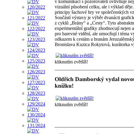
v komunikaci s pozorovateli ovlivňuje ne
vizuální působení celku, ale i výklad děje
principy šachové hry ve společenských vz
Součástí výstavy je výběr dvanácti grafick
z cyklů „Brány“ a „Cesty“. Tyto abstraktn
experimentální grafiky zhodnocují nejen a
pro barevné vidění, ale umocňují i téma v
odkazem k cestám a branám Jeruzalémsk
Bronislava Kuzica Rokytová, kurátorka v
kliknutím zvětšíš!
Oldřich Damborský vydal novo
knížku!
kliknutím zvětšíš!