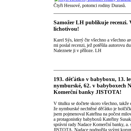
Čtyři Hessové, potomci rodiny Durasů.
Samožer LH publikuje recenzi. 
lichotivou!
Karel Sýs, který čte všechno a všechno ar
mi poslal recenzi, jež potěšila autorovu du
Naleznete ji v příloze. LH
193. děťátko v babyboxu, 13. let
nymburské, 62. v babyboxech 
Komerční banky JISTOTA!
V titulku se dočtete skoro všechno, takže
že nymburské nechtěné děťátko je holčičk
jsem pojmenoval Kateřina na počest milov
a protagonistky babyboxů Kateřiny Susak
správní rady Nadace Komerční banky, a. s
JISTOTA. Nadace podpořila svými koru