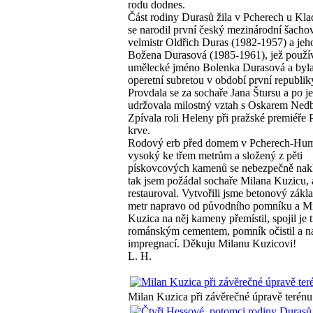
rodu dodnes.
Část rodiny Durasů žila v Pcherech u Kla
se narodil první český mezinárodní šacho
velmistr Oldřich Duras (1982-1957) a jeho
Božena Durasová (1985-1961), jež použí
umělecké jméno Bolenka Durasová a byl
operetní subretou v období první republik
Provdala se za sochaře Jana Štursu a po j
udržovala milostný vztah s Oskarem Ned
Zpívala roli Heleny při pražské premiéře 
krve.
Rodový erb před domem v Pcherech-Hu
vysoký ke třem metrům a složený z pěti
pískovcových kamenů se nebezpečně nakl
tak jsem požádal sochaře Milana Kuzicu, 
restauroval. Vytvořili jsme betonový zákla
metr napravo od původního pomníku a M
Kuzica na něj kameny přemístil, spojil je 
románským cementem, pomník očistil a na
impregnací. Děkuju Milanu Kuzicovi!
L. H.
Milan Kuzica při závěrečné úpravě terénu