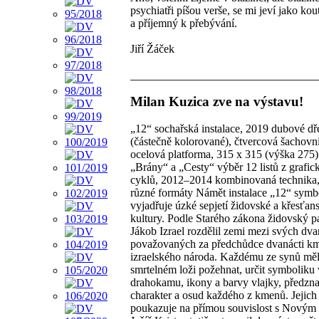
psychiatři píšou verše, se mi jeví jako kou
a příjemný k přebývání.
Jiří Žáček
Milan Kuzica zve na výstavu!
„12“ sochařská instalace, 2019 dubové d
(částečně kolorované), čtvercová šachovn
ocelová platforma, 315 x 315 (výška 275
„Brány“ a „Cesty“ výběr 12 listů z grafic
cyklů, 2012–2014 kombinovaná technika, 
různé formáty Námět instalace „12“ symb
vyjadřuje úzké sepjetí židovské a křesťan
kultury. Podle Starého zákona židovský pa
Jákob Izrael rozdělil zemi mezi svých dva
považovaných za předchůdce dvanácti k
izraelského národa. Každému ze synů měl
smrtelném loži požehnat, určit symboliku
drahokamu, ikony a barvy vlajky, předzn
charakter a osud každého z kmenů. Jejich
poukazuje na přímou souvislost s Novým