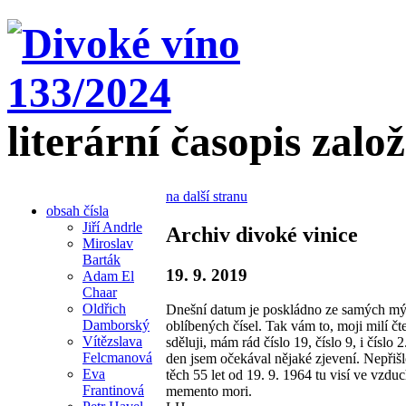
literární časopis zalo
na další stranu
obsah čísla
Jiří Andrle
Archiv divoké vinice
Miroslav
Barták
19. 9. 2019
Adam El
Chaar
Oldřich
Dnešní datum je poskládno ze samých m
Damborský
oblíbených čísel. Tak vám to, moji milí čte
Vítězslava
sděluji, mám rád číslo 19, číslo 9, i číslo 
Felcmanová
den jsem očekával nějaké zjevení. Nepřiš
Eva
těch 55 let od 19. 9. 1964 tu visí ve vzduc
Frantinová
memento mori.