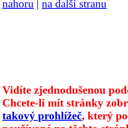
nahoru
|
na další stranu
Divoké víno 133/2024 vyšl
6099 ❖ samozvaný šéfreda
104 00 Praha 10, Hájek 88
redakce@divokevino.cz
vyjde 19. listopadu 2024
Vidíte zjednodušenou pod
Chcete-li mít stránky zobr
takový prohlížeč
, který p