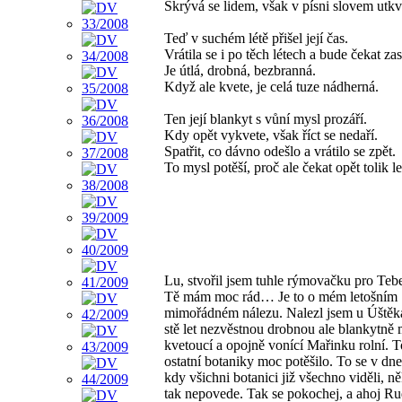
Skrývá se lidem, však v písni slovem utkv
Teď v suchém létě přišel její čas.
Vrátila se i po těch létech a bude čekat zas
Je útlá, drobná, bezbranná.
Když ale kvete, je celá tuze nádherná.
Ten její blankyt s vůní mysl prozáří.
Kdy opět vykvete, však říct se nedaří.
Spatřit, co dávno odešlo a vrátilo se zpět.
To mysl potěší, proč ale čekat opět tolik le
Lu, stvořil jsem tuhle rýmovačku pro Tebe
Tě mám moc rád… Je to o mém letošním
mimořádném nálezu. Nalezl jsem u Úštěka
stě let nezvěstnou drobnou ale blankytně
kvetoucí a opojně vonící Mařinku rolní. T
ostatní botaniky moc potěšilo. To se v dn
kdy všichni botanici již všechno viděli, 
tak nepovede. Tak se pokochej, a ahoj Ru