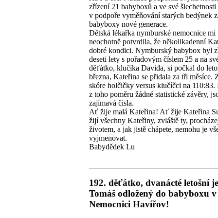
zřízení 21 babyboxů a ve své šlechetnosti
v podpoře vyměňování starých bedýnek z
babyboxy nové generace.
Dětská lékařka nymburské nemocnice mi
neochotně potvrdila, že několikadenní Kat
dobré kondici. Nymburský babybox byl z
deseti lety s pořadovým číslem 25 a na sv
děťátko, klučíka Davida, si počkal do leto
března, Kateřina se přidala za tři měsíce. 
skóre holčičky versus klučíčci na 110:83.
z toho poměru žádné statistické závěry, js
zajímavá čísla.
Ať žije malá Kateřina! Ať žije Kateřina 
žijí všechny Kateřiny, zvláště ty, procház
životem, a jak jistě chápete, nemohu je v
vyjmenovat.
Babydědek Lu
192. děťátko, dvanácté letošní j
Tomáš odložený do babyboxu v
Nemocnici Havířov!