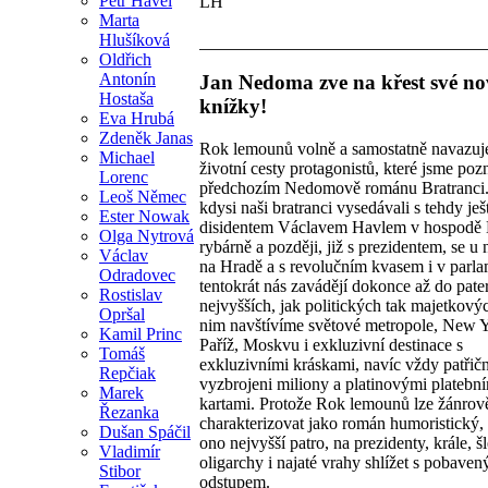
Petr Havel
LH
Marta
Hlušíková
Oldřich
Antonín
Jan Nedoma zve na křest své no
Hostaša
knížky!
Eva Hrubá
Zdeněk Janas
Rok lemounů volně a samostatně navazuj
Michael
životní cesty protagonistů, které jsme pozn
Lorenc
předchozím Nedomově románu Bratranci. 
Leoš Němec
kdysi naši bratranci vysedávali s tehdy ješ
Ester Nowak
disidentem Václavem Havlem v hospodě
Olga Nytrová
rybárně a později, již s prezidentem, se u 
Václav
na Hradě a s revolučním kvasem i v parla
Odradovec
tentokrát nás zavádějí dokonce až do pate
Rostislav
nejvyšších, jak politických tak majetkový
Opršal
nim navštívíme světové metropole, New Y
Kamil Princ
Paříž, Moskvu i exkluzivní destinace s
Tomáš
exkluzivními kráskami, navíc vždy patřič
Repčiak
vyzbrojeni miliony a platinovými platebn
Marek
kartami. Protože Rok lemounů lze žánrov
Řezanka
charakterizovat jako román humoristický, 
Dušan Spáčil
ono nejvyšší patro, na prezidenty, krále, šl
Vladimír
oligarchy i najaté vrahy shlížet s pobave
Stibor
odstupem.