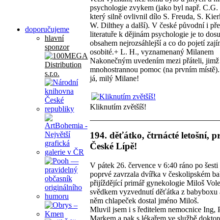
psychologie zvykem (jako byl např. C.G.
který silně ovlivnil dílo S. Freuda, S. Kie
W. Dilthey a další). V české původní i př
doporučujeme
literatuře k dějinám psychologie je to dos
hlavní
obsahem nejrozsáhlejší a co do pojetí zaj
sponzor
osobité.+ L. H., vyznamenaný Milanem
Nakonečným uvedením mezi přáteli, jimž
mnohostrannou pomoc (na prvním místě)
já, milý Milane!
Kliknutím zvětšíš!
194. děťátko, čtrnácté letošní, p
České Lípě!
V pátek 26. července v 6:40 ráno po šesti 
poprvé zavrzala dvířka v českolipském b
přijíždějící primář gynekologie Miloš Vol
svědkem vyzvednutí děťátka z babyboxu 
něm chlapeček dostal jméno Miloš.
Mluvil jsem i s ředitelem nemocnice Ing,
Markem a pak s lékařem ve službě dokto