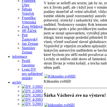
František
V knize se nešetří ani sexem, jak by ne, er
Uher
sex k životu patří, ale i když jsou v romá
Štěpán
podány skutečně až velmi odvážně, vždyck
Votoček
tomhle ohledu jasně rozeznatelný autorův
Františka
pobavený, ironický i sarkastický tón, odst
Vrbenská
nadhled. Nedomovy romány Rok lemoun
Zora Wildová
Bratranci spolu s jeho povídkovým soubo
Jiří Žáček
jsem se nestal spisovatelem, vytvářejí pito
Petr
trilogii, která mapuje poslední půlstoletí ž
Žantovský
vlasti, včetně současné slavné globalizace
Jan Zeman
Vyprávění je vtipným zrcadlem uplynulých
Stanislav
laskavým autorovým nadhledem se bavíme
Zeman
které bychom jen stěží mohli považovat za
informace
Leckdy se můžou zdát skoro až fantaskní.
Profil
strom života je velmi košatý, a trocha nad
časopisu
němu patří.
Loga DV
pro spřátelené
stránky
Kliknutím zvětšíš!
archiv
Šárka Váchová zve na výstavu!