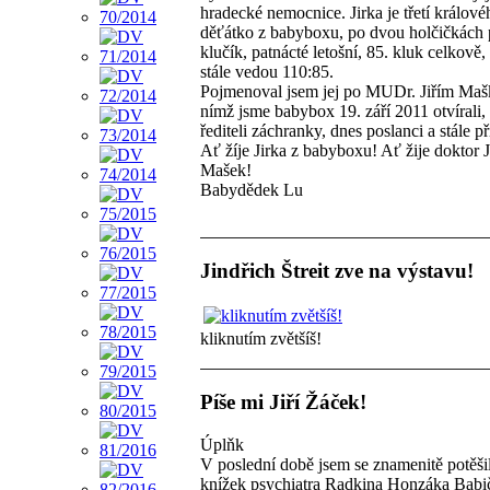
hradecké nemocnice. Jirka je třetí králov
děťátko z babyboxu, po dvou holčičkách 
klučík, patnácté letošní, 85. kluk celkově,
stále vedou 110:85.
Pojmenoval jsem jej po MUDr. Jiřím Mašk
nímž jsme babybox 19. září 2011 otvírali,
řediteli záchranky, dnes poslanci a stále pří
Ať žíje Jirka z babyboxu! Ať žije doktor J
Mašek!
Babydědek Lu
Jindřich Štreit zve na výstavu!
kliknutím zvětšíš!
Píše mi Jiří Žáček!
Úplňk
V poslední době jsem se znamenitě potěši
knížek psychiatra Radkina Honzáka Babi