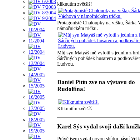
kliknutím zvětšíš!
Protagonisté Chaloupky na vršku, Šárka
námořnickém tričku.
Můj syn Matyáš mě vyfotil s jedním z hrd
Šárčiných pohádek husarem a podkováře
Ludvou.
Daniel Pitín zve na výstavu do
Rudolfina!
Kliknutím zvětšíš.
Karel Sýs vydal svoji další kníž
Právě jsem vydal novou sbírku básní Vel