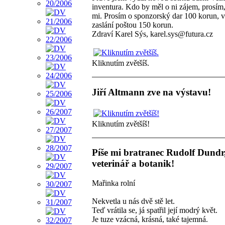
inventura. Kdo by měl o ni zájem, prosím,
mi. Prosím o sponzorský dar 100 korun, v
zaslání poštou 150 korun.
Zdraví Karel Sýs, karel.sys@futura.cz
Kliknutím zvětšíš.
Jiří Altmann zve na výstavu!
Kliknutím zvětšíš!
Píše mi bratranec Rudolf Dundr
veterinář a botanik!
Mařinka rolní
Nekvetla u nás dvě stě let.
Teď vrátila se, já spatřil její modrý květ.
Je tuze vzácná, krásná, také tajemná.