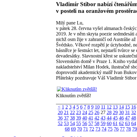
Vladimír Stibor nabízí čtenářů
v posteli na oranžovém prostěra
Milý pane Lu,
v pátek 28. června vyšel almanach český
2019. Je v něm skryta poezie sedmdesáti a
nichž osm žije v zahraničí od Austrálie až
Švédsko. Věkové rozpětí je úctyhodné, n
básnířce je šestnáct let, nejstarší tvůrce se
devadesátky. Slavnostní křest se uskutečni
Slovenském domě v Praze 1. Kniho vyda
nakladstelství Milan Hodek, ilustračně sb
doprovodil akademický malíř Ivan Bukov
Přátelsky pozdravuje Váš Vladimír Stibor
Kliknutím zvětšíš!
<
1
2
3
4
5
6
7
8
9
10
11
12
13
14
15
16
20
21
22
23
24
25
26
27
28
29
30
31
32
36
37
38
39
40
41
42
43
44
45
46
47
48
52
53
54
55
56
57
58
59
60
61
62
63
64
68
69
70
71
72
73
74
75
76
77
78
79