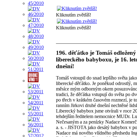
Kliknutím zvětšíš!
Kliknutím zvětšíš!
196. děťátko je Tomáš odložený
libereckého babyboxu, je 16. leto
dnešní!
Tomáš vstoupil do snad lepšího světa jako
liberecké děťátko. Je poněkud odrostlý, m
měsíce mým odborným okem posuzováno.
tradici, že děťátka vstupují do světa po d
po třech v krátkém časovém rozmezí, je t
ranním Jirkovi druhé dnešní nechtěné lids
Liberecký babybox jsme otvírali v roce 2
tehdejším ředitelem nemocnice MUDr. 
Nečesaným a za penízky Nadace Komerčn
a. s. - JISTOTA jako desátý babybox v po
Nadace má nového vlídného předsedu In