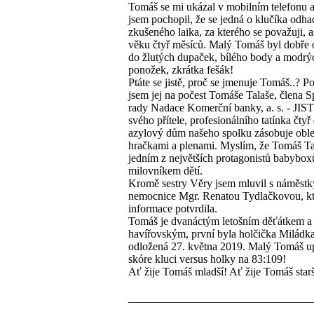
Tomáš se mi ukázal v mobilním telefonu 
jsem pochopil, že se jedná o klučíka odh
zkušeného laika, za kterého se považuji, a
věku čtyř měsíců. Malý Tomáš byl dobře 
do žlutých dupaček, bílého body a modrý
ponožek, zkrátka fešák!
Ptáte se jistě, proč se jmenuje Tomáš..? 
jsem jej na počest Tomáše Talaše, člena S
rady Nadace Komerční banky, a. s. - JI
svého přítele, profesionálního tatínka čtyř 
azylový dům našeho spolku zásobuje obl
hračkami a plenami. Myslím, že Tomáš Ta
jedním z největších protagonistů babybox
milovníkem dětí.
Kromě sestry Věry jsem mluvil s náměstk
nemocnice Mgr. Renatou Tydlačkovou, kt
informace potvrdila.
Tomáš je dvanáctým letošním děťátkem 
havířovským, první byla holčička Miládk
odložená 27. května 2019. Malý Tomáš up
skóre kluci versus holky na 83:109!
Ať žije Tomáš mladší! Ať žije Tomáš starš