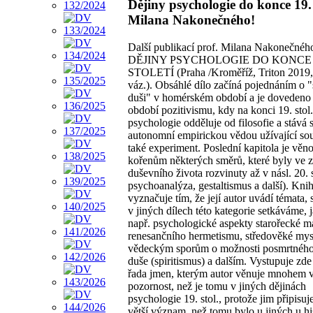
Dějiny psychologie do konce 19. 
Milana Nakonečného!
Další publikací prof. Milana Nakonečnéh
DĚJINY PSYCHOLOGIE DO KONCE 
STOLETÍ (Praha /Kroměříž, Triton 2019, 
váz.). Obsáhlé dílo začíná pojednáním o "
duši" v homérském období a je dovedeno
období pozitivismu, kdy na konci 19. stol.
psychologie odděluje od filosofie a stává 
autonomní empirickou vědou užívající so
také experiment. Poslední kapitola je věn
kořenům některých směrů, které byly ve
duševního života rozvinuty až v násl. 20. s
psychoanalýza, gestaltismus a další). Knih
vyznačuje tím, že její autor uvádí témata, 
v jiných dílech této kategorie setkáváme, 
např. psychologické aspekty starořecké m
renesančního hermetismu, středověké mys
vědeckým sporům o možnosti posmrtného
duše (spiritismus) a dalším. Vystupuje zde
řada jmen, kterým autor věnuje mnohem v
pozornost, než je tomu v jiných dějinách
psychologie 19. stol., protože jim připis
větší význam, než tomu bylo u jiných u hi