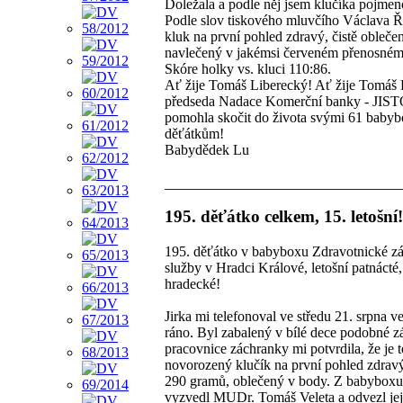
Doležala a podle něj jsem klučíka pojmen
Podle slov tiskového mluvčího Václava Ří
kluk na první pohled zdravý, čistě obleče
navlečený v jakémsi červeném přenosném 
Skóre holky vs. kluci 110:86.
Ať žije Tomáš Liberecký! Ať žije Tomáš 
předseda Nadace Komerční banky - JIST
pomohla skočit do života svými 61 baby
děťátkům!
Babydědek Lu
195. děťátko celkem, 15. letošní!
195. děťátko v babyboxu Zdravotnické z
služby v Hradci Králové, letošní patnácté, 
hradecké!
Jirka mi telefonoval ve středu 21. srpna v
ráno. Byl zabalený v bílé dece podobné z
pracovnice záchranky mi potvrdila, že je t
novorozený klučík na první pohled zdravý
290 gramů, oblečený v body. Z babyboxu 
vyzvedl MUDr. Tomáš Veleta a odvezl jej