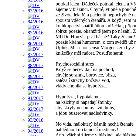
potrkal jelen, Dědeček potrkal jelena a Vš
žijeme v blázinci. Chytré, vtipné a poučn
ze života lékařů a pacientů nepochybně n
spoustu vděčných čtenářů. A když jsem n
knihkupectví spatřil útlou knížečku, připo
sbírku poezie, okamžitě jsem po ní sáhl. 
MUDr. Honzák psal básně? Taky že ano! 
poezie křtěná humorem, o tom svědčí už 
Úplňk. Mistr nonsensu Morgenstern by z 
knížečky měl radost. Posuďte sami:
Psychosociální stres
Když se nervy dají na pochod,
chvěje se smrk, borovice, bříza,
zalézají strachy božstva vod,
vlády chopila se hypofýza.
Hypofýza, hypotalamus
na ksichty si napatlají šminky,
aby skryly nechutný svůj hnus,
a jdou buzerovat nadledvinky.
No vida, málokterý básník nechá čtenáře
nahlédnout do tajností mediciny!
Ano, všichni žijeme v blázinci, ale blázin