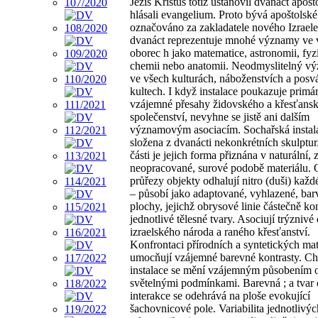
Ježíš Kristus totiž ustanovil dvanáct apošt
hlásali evangelium. Proto bývá apoštolsk
označováno za zakladatele nového Izraele
dvanáct reprezentuje mnohé významy ve 
oborec h jako matematice, astronomii, fyz
chemii nebo anatomii. Neodmyslitelný v
ve všech kulturách, náboženstvích a posv
kultech. I když instalace poukazuje primá
vzájemné přesahy židovského a křesťans
společenství, nevyhne se jistě ani dalším
významovým asociacím. Sochařská instala
složena z dvanácti nekonkrétních skulptur.
části je jejich forma přiznána v naturální, 
neopracované, surové podobě materiálu. 
průřezy objekty odhalují nitro (duši) každ
– působí jako adaptované, vyhlazené, bar
plochy, jejichž obrysové linie částečně kon
jednotlivé tělesné tvary. Asociují trýznivé
izraelského národa a raného křesťanství.
Konfrontaci přírodních a syntetických mat
umocňují vzájemné barevné kontrasty. Ch
instalace se mění vzájemným působením o
světelnými podmínkami. Barevná ; a tvar
interakce se odehrává na ploše evokující
šachovnicové pole. Variabilita jednotlivýc