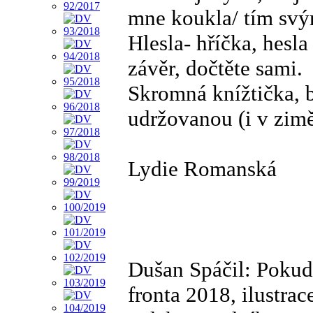
mne koukla/ tím svý
Hlesla- hříčka, hesla
závěr, dočtěte sami.
Skromná knížtička, b
udržovanou (i v zimě
Lydie Romanská
Dušan Spáčil: Pokud
fronta 2018, ilustrac