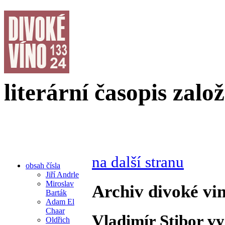
literární časopis zalo
na další stranu
obsah čísla
Jiří Andrle
Miroslav
Archiv divoké vin
Barták
Adam El
Chaar
Vladimír Stibor vy
Oldřich