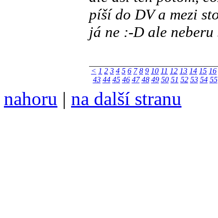
píší do DV a mezi st
já ne :-D ale neberu 
<
1
2
3
4
5
6
7
8
9
10
11
12
13
14
15
16
43
44
45
46
47
48
49
50
51
52
53
54
55
nahoru
|
na další stranu
Divoké víno 133/2024 vyšl
6099 ❖ samozvaný šéfreda
104 00 Praha 10, Hájek 88
redakce@divokevino.cz
vyjde 19. listopadu 2024