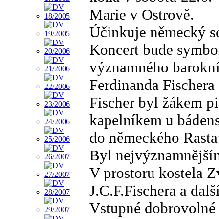
Marie v Ostrově.
Účinkuje německý so
Koncert bude symbol
významného barokníh
Ferdinanda Fischera 
Fischer byl žákem pi
kapelníkem u bádens
do německého Rastatt
Byl nejvýznamnějším
V prostoru kostela Z
J.C.F.Fischera a dalš
Vstupné dobrovolné