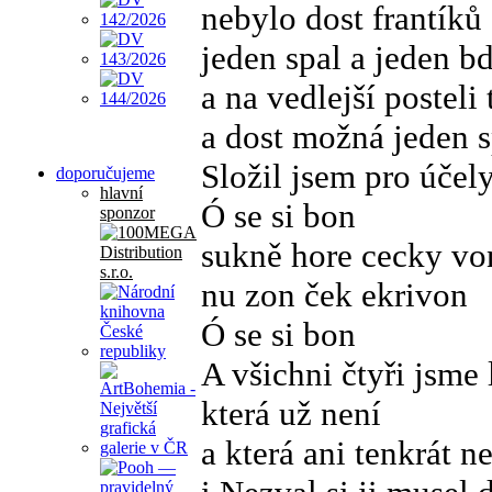
nebylo dost frantíků
jeden spal a jeden bd
a na vedlejší postel
a dost možná jeden s
Složil jsem pro účel
doporučujeme
hlavní
Ó se si bon
sponzor
sukně hore cecky vo
nu zon ček ekrivon
Ó se si bon
A všichni čtyři jsme 
která už není
a která ani tenkrát n