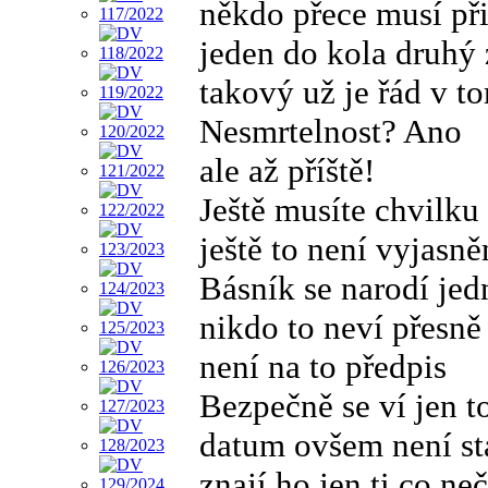
někdo přece musí při
jeden do kola druhý 
takový už je řád v 
Nesmrtelnost? Ano
ale až příště!
Ještě musíte chvilku
ještě to není vyjasn
Básník se narodí jed
nikdo to neví přesně
není na to předpis
Bezpečně se ví jen t
datum ovšem není s
znají ho jen ti co ne