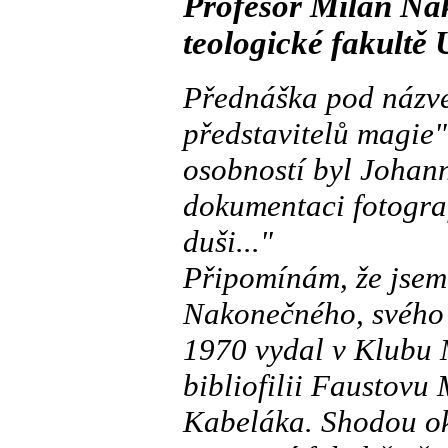
Profesor Milan Na
teologické fakultě
Přednáška pod názve
představitelů magie"
osobností byl Johan
dokumentaci fotogra
duši..."
Připomínám, že jse
Nakonečného, svého t
1970 vydal v Klubu 
bibliofilii Faustovu
Kabeláka. Shodou ok