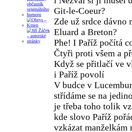
i Nezval si ji musel
Git-le-Coeur?
Zde už srdce dávno n
Eluard a Breton?
Phe! I Paříž počítá c
Čtyři proti všem a p
Když se přitlačí ve 
i Paříž povolí
V budce v Lucembur
střídáme se na jedin
je třeba toho tolik 
kde slovo Paříž pořá
vzkázat manželkám 