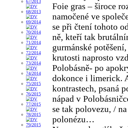
Foie gras – široce r
namočené ve společe
se při čtení tohoto o
ně, kteří tak brutáln
gurmánské potěšení, b
krutosti naprosto vz
Polobásně- po apokry
dokonce i limerick. 
kontrastech, psaná p
nápad v Polobásničc
se tak polovezu, / n
polonézu…