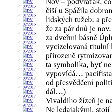
Nov – podvraťák, čokl
čiší u Spáčila dobro
lidských tužeb: a přes
že za pár dnů je no
za dveřmi básně Úpln
vycizelovaná titulní
přirozeně rytmizovan
ta symbolika, byť ne
vypovídá… pacifista
od přesvědčení polit
dál…)
Vivaldiho žízeň je n
Ne ledajakými, stojí