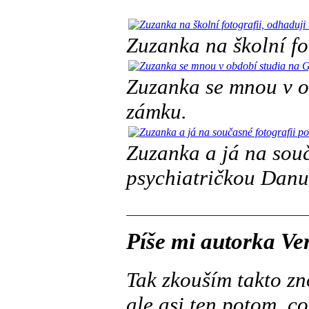
Zuzanka na školní fot
Zuzanka se mnou v o
zámku.
Zuzanka a já na souč
psychiatričkou Danu
Píše mi autorka V
Tak zkouším takto zno
ale asi ten potom, což