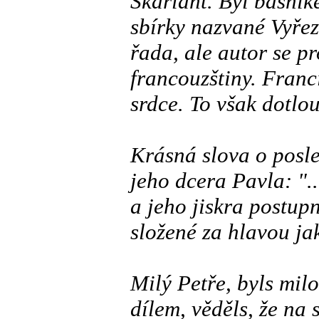
Skarlant. Byl básníke
sbírky nazvané Vyře
řada, ale autor se pr
francouzštiny. Fran
srdce. To však dotlou
Krásná slova o posle
jeho dcera Pavla: ".
a jeho jiskra postup
složené za hlavou ja
Milý Petře, byls milo
dílem, věděls, že na 