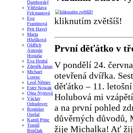
Damborský
Vítězslava
Felcmanová
Eva
kliknutím zvětšíš!
Frantinová
Petr Havel
Marta
Hlušíková
Oldřich
První děťátko v tř
Antonín
Hostaša
Eva Hrubá
V pondělí 24. června
Zdeněk Janas
Michael
otevřená dvířka. Ses
Lorenc
Leoš Němec
děťátko – 11. letošn
Ester Nowak
Olga Nytrová
Holubová mi vzápětí 
Václav
Odradovec
a na první pohled zd
Rostislav
Opršal
důvěrných důvodů, M
Kamil Princ
Tomáš
žije Michalka! Ať ži
Repčiak