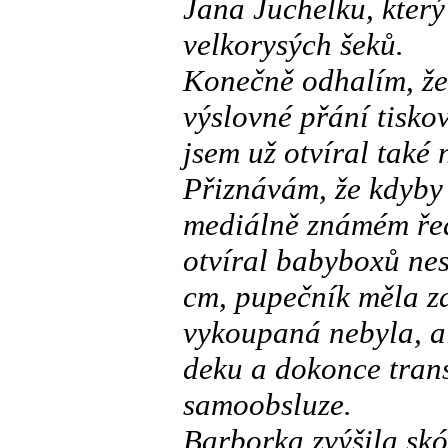
Jana Juchelku, kter
velkorysých šeků.
Konečně odhalím, že 
výslovné přání tisko
jsem už otvíral tak
Přiznávám, že kdyby 
mediálně známém řed
otvíral babyboxů nes
cm, pupečník měla z
vykoupaná nebyla, al
deku a dokonce tran
samoobsluze.
Barborka zvýšila skó