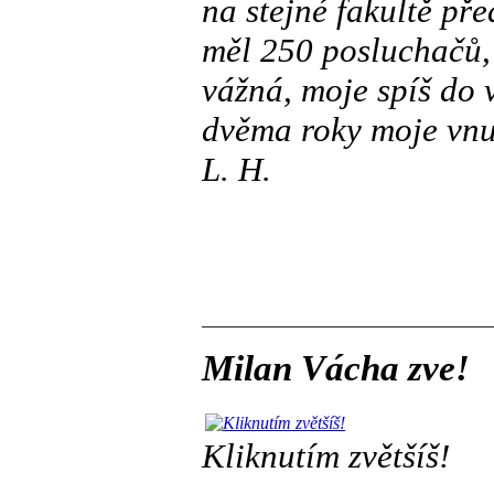
na stejné fakultě p
měl 250 posluchačů,
vážná, moje spíš do 
dvěma roky moje vnu
L. H.
Milan Vácha zve!
Kliknutím zvětšíš!