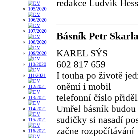
redakce Ludvík Hess
Básník Petr Skarla
KAREL SÝS
602 817 659
I touha po životě je
oněmí i mobil
telefonní číslo přidě
Umřel básník budou s
sudičky si nasadí p
začne rozpočítávání