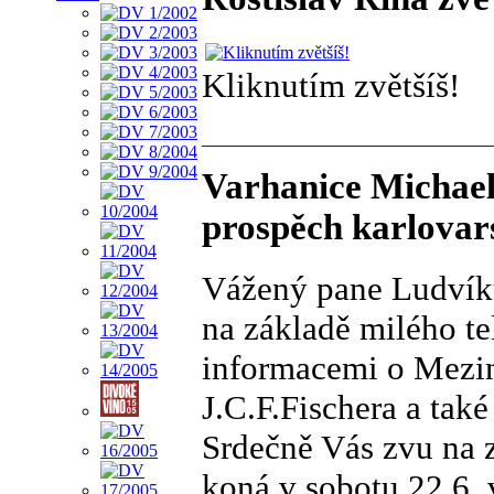
Kliknutím zvětšíš!
Varhanice Michael
prospěch karlova
Vážený pane Ludvík
na základě milého t
informacemi o Mezi
J.C.F.Fischera a také
Srdečně Vás zvu na z
koná v sobotu 22.6. 