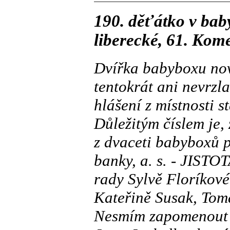
190. děťátko v baby
liberecké, 61. Kom
Dvířka babyboxu nov
tentokrát ani nevrzla
hlášení z místnosti s
Důležitým číslem je,
z dvaceti babyboxů 
banky, a. s. - JISTO
rady Sylvě Floríkové
Kateřině Susak, Tom
Nesmím zapomenout 