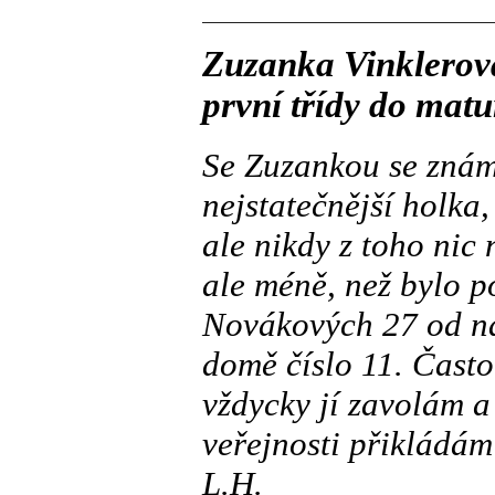
Zuzanka Vinklerov
první třídy do matu
Se Zuzankou se znám š
nejstatečnější holka,
ale nikdy z toho nic 
ale méně, než bylo po
Novákových 27 od nar
domě číslo 11. Často
vždycky jí zavolám 
veřejnosti přikládám 
L.H.