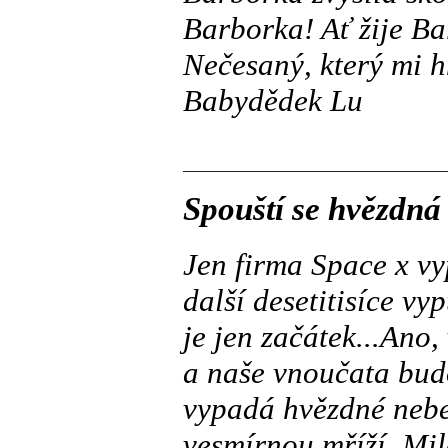
Barborka! Ať žije Ba
Nečesaný, který mi h
Babydědek Lu
Spouští se hvězdná
Jen firma Space x vyp
další desetitisíce vy
je jen začátek...Ano,
a naše vnoučata budo
vypadá hvězdné nebe.
vesmírnou mříží. Mil