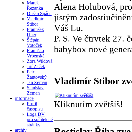
Marek
Alena Holubová, pro
Řezanka
Dušan Spáčil
jistým zadostiučiněn
Vladimír
Stibor
Váš Lu.
František
Uher
P. S. Ve čtrvtek 27
Štěpán
Votoček
babybox nové gener
Františka
Vrbenská
Zora Wildová
Jiří Žáček
Petr
Žantovský
Vladimír Stibor zv
Jan Zeman
Stanislav
Zeman
informace
Kliknutím zvětšíš!
Profil
časopisu
Loga DV
pro spřátelené
stránky
Rostislav Říha zve
archiv