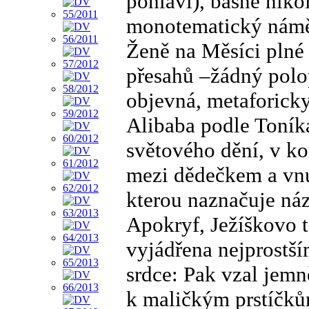
pohlaví), básně niko
monotematický námět 
Ženě na Měsíci plné 
přesahů –žádný polop
objevná, metaforick
Alibaba podle Toník
světového dění, v ko
mezi dědečkem a vnu
kterou naznačuje náz
Apokryf, Ježíškovo t
vyjádřena nejprostš
srdce: Pak vzal jemn
k maličkým prstíčků