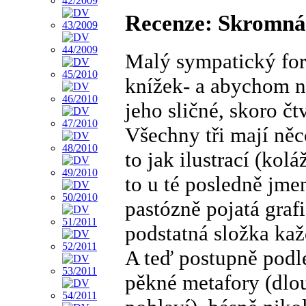
Recenze: Skromná 
Malý sympatický for
knížek- a abychom ne
jeho sličné, skoro č
Všechny tři mají něc
to jak ilustrací (ko
to u té posledně jmen
pastózně pojatá grafi
podstatná složka kaž
A teď postupně podl
pěkné metafory (dlou