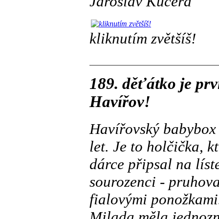
Jaroslav Kučera
kliknutím zvětšíš!
189. děťátko je pr
Havířov!
Havířovský babybox s
let. Je to holčička, k
dárce připsal na lís
sourozenci - pruhova
fialovými ponožkami.
Milada měla jednozna