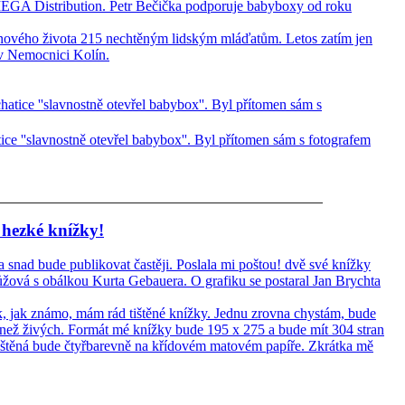
MEGA Distribution. Petr Bečička podporuje babyboxy od roku
ového života 215 nechtěným lidským mláďatům. Letos zatím jen
v Nemocnici Kolín.
ce ''slavnostně otevřel babybox''. Byl přítomen sám s fotografem
 hezké knížky!
 snad bude publikovat častěji. Poslala mi poštou! dvě své knížky
ová s obálkou Kurta Gebauera. O grafiku se postaral Jan Brychta
k, jak známo, mám rád tištěné knížky. Jednu zrovna chystám, bude
ež živých. Formát mé knížky bude 195 x 275 a bude mít 304 stran
ištěná bude čtyřbarevně na křídovém matovém papíře. Zkrátka mě