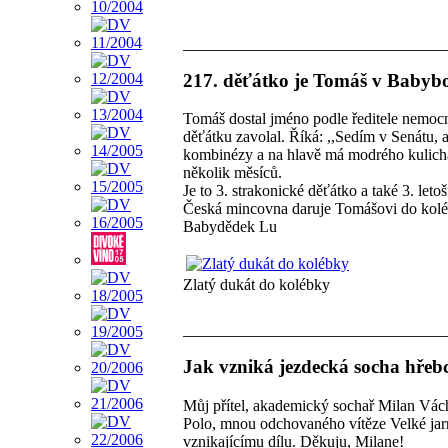
217. děťátko je Tomáš v Babybo
Tomáš dostal jméno podle ředitele nemocn
děťátku zavolal. Říká: ,,Sedím v Senátu,
kombinézy a na hlavě má modrého kulicha.
několik měsíců.
Je to 3. strakonické děťátko a také 3. let
Česká mincovna daruje Tomášovi do koléb
Babydědek Lu
Zlatý dukát do kolébky
Jak vzniká jezdecká socha hřeb
Můj přítel, akademický sochař Milan Vác
Polo, mnou odchovaného vítěze Velké jarn
vznikajícímu dílu. Děkuju, Milane!