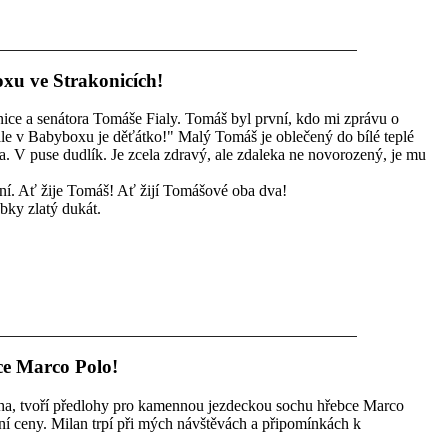
xu ve Strakonicích!
ice a senátora Tomáše Fialy. Tomáš byl první, kdo mi zprávu o
 ale v Babyboxu je děťátko!" Malý Tomáš je oblečený do bílé teplé
 V puse dudlík. Je zcela zdravý, ale zdaleka ne novorozený, je mu
ošní. Ať žije Tomáš! Ať žijí Tomášové oba dva!
ky zlatý dukát.
ce Marco Polo!
ha, tvoří předlohy pro kamennou jezdeckou sochu hřebce Marco
í ceny. Milan trpí při mých návštěvách a připomínkách k