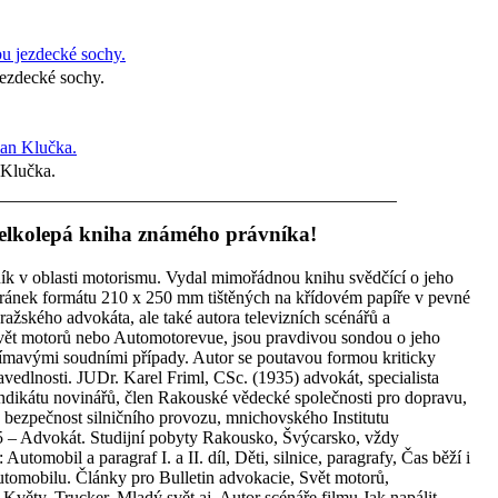
ezdecké sochy.
 Klučka.
, velkolepá kniha známého právníka!
ík v oblasti motorismu. Vydal mimořádnou knihu svědčící o jeho
 stránek formátu 210 x 250 mm tištěných na křídovém papíře v pevné
ského advokáta, ale také autora televizních scénářů a
vět motorů nebo Automotorevue, jsou pravdivou sondou o jeho
zajímavými soudními případy. Autor se poutavou formou kriticky
vedlnosti. JUDr. Karel Friml, CSc. (1935) advokát, specialista
yndikátu novinářů, člen Rakouské vědecké společnosti pro dopravu,
bezpečnost silničního provozu, mnichovského Institutu
 – Advokát. Studijní pobyty Rakousko, Švýcarsko, vždy
utomobil a paragraf I. a II. díl, Děti, silnice, paragrafy, Čas běží i
utomobilu. Články pro Bulletin advokacie, Svět motorů,
Květy, Trucker, Mladý svět aj. Autor scénáře filmu Jak napálit