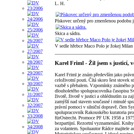
L. H.
Pískovec určený pro zmenšenou podobu j
Skica a sádra.
V sedle hřebce Maco Polo je žokej Milan
Karel Friml - Žil jsem s justicí
Karel Friml je znám především jako právn
celoživotní pouti. Čítá skoro šest stovek
vazbě s přebalem. Vzpomínky známého praž
dlouholetého spolupracovníka časopisu S
životě, životě v justici a ohlédnutím za 
zamýšlí nad stavem současné i minulé spra
právní pomoci v silniční dopravě, člen S
spolupracovník Rakouského kuratoria pro 
fürOstrecht. Promoce PF UK 1958 a 1975
bezpartijní. Rezortní vyznamenání. Knihy: A
za volantem. Spoluautor Rádce majitele a
Motoristickou současnost, Lidové noviny, 