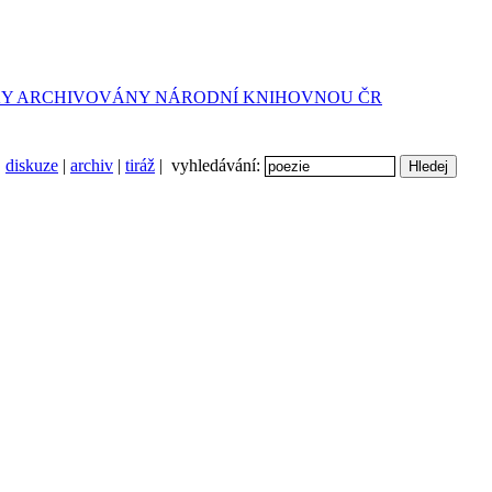
diskuze
|
archiv
|
tiráž
| vyhledávání: