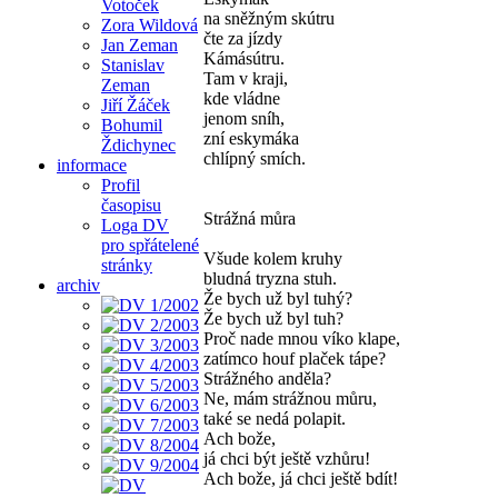
Votoček
na sněžným skútru
Zora Wildová
čte za jízdy
Jan Zeman
Kámásútru.
Stanislav
Tam v kraji,
Zeman
kde vládne
Jiří Žáček
jenom sníh,
Bohumil
zní eskymáka
Ždichynec
chlípný smích.
informace
Profil
časopisu
Strážná můra
Loga DV
pro spřátelené
Všude kolem kruhy
stránky
bludná tryzna stuh.
archiv
Že bych už byl tuhý?
Že bych už byl tuh?
Proč nade mnou víko klape,
zatímco houf plaček tápe?
Strážného anděla?
Ne, mám strážnou můru,
také se nedá polapit.
Ach bože,
já chci být ještě vzhůru!
Ach bože, já chci ještě bdít!