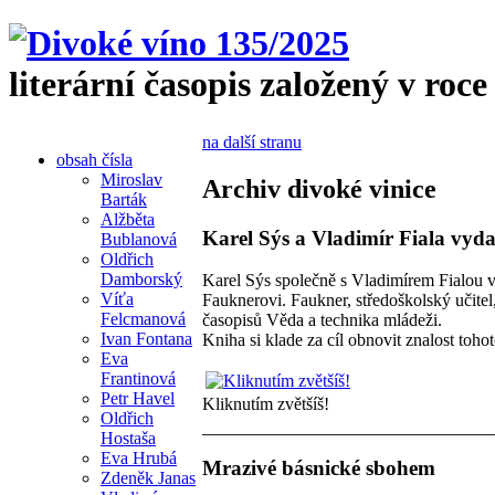
literární časopis založený v roce
na další stranu
obsah čísla
Miroslav
Archiv divoké vinice
Barták
Alžběta
Karel Sýs a Vladimír Fiala vyda
Bublanová
Oldřich
Damborský
Karel Sýs společně s Vladimírem Fialou v
Víťa
Fauknerovi. Faukner, středoškolský učitel
Felcmanová
časopisů Věda a technika mládeži.
Ivan Fontana
Kniha si klade za cíl obnovit znalost toh
Eva
Frantinová
Petr Havel
Kliknutím zvětšíš!
Oldřich
Hostaša
Eva Hrubá
Mrazivé básnické sbohem
Zdeněk Janas