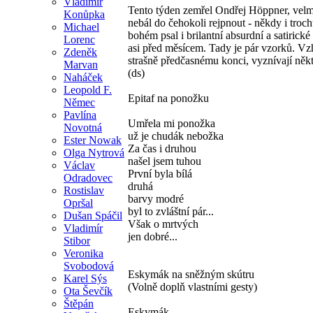
Vladimír
Tento týden zemřel Ondřej Höppner, velmi
Konůpka
nebál do čehokoli rejpnout - někdy i troc
Michael
bohém psal i brilantní absurdní a satirick
Lorenc
asi před měsícem. Tady je pár vzorků. 
Zdeněk
strašně předčasnému konci, vyznívají něk
Marvan
(ds)
Naháček
Leopold F.
Epitaf na ponožku
Němec
Pavlína
Umřela mi ponožka
Novotná
už je chudák nebožka
Ester Nowak
Za čas i druhou
Olga Nytrová
našel jsem tuhou
Václav
První byla bílá
Odradovec
druhá
Rostislav
barvy modré
Opršal
byl to zvláštní pár...
Dušan Spáčil
Však o mrtvých
Vladimír
jen dobré...
Stibor
Veronika
Svobodová
Eskymák na sněžným skútru
Karel Sýs
(Volně doplň vlastními gesty)
Ota Ševčík
Štěpán
Eskymák