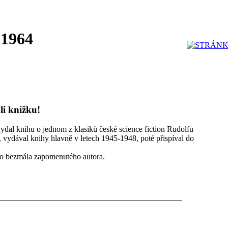
 1964
li knížku!
ydal knihu o jednom z klasiků české science fiction Rudolfu
, vydával knihy hlavně v letech 1945-1948, poté přispíval do
oto bezmála zapomenutého autora.