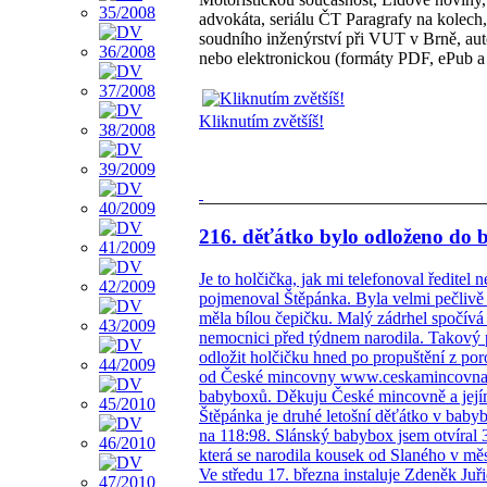
advokáta, seriálu ČT Paragrafy na kolec
soudního inženýrství při VUT v Brně, aut
nebo elektronickou (formáty PDF, ePub
Kliknutím zvětšíš!
216. děťátko bylo odloženo do 
Je to holčička, jak mi telefonoval ředitel
pojmenoval Štěpánka. Byla velmi pečlivě 
měla bílou čepičku. Malý zádrhel spočívá v
nemocnici před týdnem narodila. Takový 
odložit holčičku hned po propuštění z po
od České mincovny www.ceskamincovna.c
babyboxů. Děkuju České mincovně a jej
Štěpánka je druhé letošní děťátko v baby
na 118:98. Slánský babybox jsem otvíral 3
která se narodila kousek od Slaného v mě
Ve středu 17. března instaluje Zdeněk 