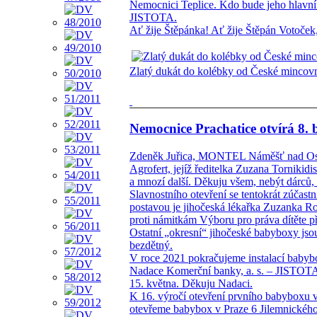
Nemocnici Teplice. Kdo bude jeho hlavní
JISTOTA.
Ať žije Štěpánka! Ať žije Štěpán Votoček,
Zlatý dukát do kolébky od České mincov
Nemocnice Prachatice otvírá 8.
Zdeněk Juřica, MONTEL Náměšť nad Oslav
Agrofert, jejíž ředitelka Zuzana Tornikidis
a mnozí další. Děkuju všem, nebýt dárců,
Slavnostního otevření se tentokrát zúčas
postavou je jihočeská lékařka Zuzanka R
proti námitkám Výboru pro práva dítěte 
Ostatní „okresní“ jihočeské babyboxy js
bezdětný.
V roce 2021 pokračujeme instalací babyb
Nadace Komerční banky, a. s. – JISTOTA, 
15. května. Děkuju Nadaci.
K 16. výročí otevření prvního babyboxu v
otevřeme babybox v Praze 6 Jilemnického u