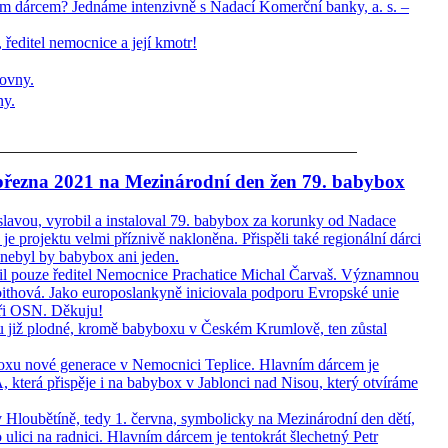
m dárcem? Jednáme intenzivně s Nadací Komerční banky, a. s. –
 ředitel nemocnice a její kmotr!
ny.
 března 2021 na Mezinárodní den žen 79. babybox
ou, vyrobil a instaloval 79. babybox za korunky od Nadace
 je projektu velmi příznivě nakloněna. Přispěli také regionální dárci
 nebyl by babybox ani jeden.
tnil pouze ředitel Nemocnice Prachatice Michal Čarvaš. Významnou
oithová. Jako europoslankyně iniciovala podporu Evropské unie
při OSN. Děkuju!
ou již plodné, kromě babyboxu v Českém Krumlově, ten zůstal
oxu nové generace v Nemocnici Teplice. Hlavním dárcem je
která přispěje i na babybox v Jablonci nad Nisou, který otvíráme
 Hloubětíně, tedy 1. června, symbolicky na Mezinárodní den dětí,
lici na radnici. Hlavním dárcem je tentokrát šlechetný Petr