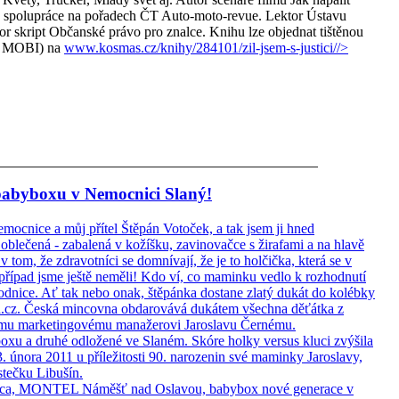
h, spolupráce na pořadech ČT Auto-moto-revue. Lektor Ústavu
or skript Občanské právo pro znalce. Knihu lze objednat tištěnou
 a MOBI) na
www.kosmas.cz/knihy/284101/zil-jsem-s-justici/
/>
babyboxu v Nemocnici Slaný!
 nemocnice a můj přítel Štěpán Votoček, a tak jsem ji hned
oblečená - zabalená v kožíšku, zavinovačce s žirafami a na hlavě
 tom, že zdravotníci se domnívají, že je to holčička, která se v
případ jsme ještě neměli! Kdo ví, co maminku vedlo k rozhodnutí
rodnice. Ať tak nebo onak, štěpánka dostane zlatý dukát do kolébky
z. Česká mincovna obdarovává dukátem všechna děťátka z
ímu marketingovému manažerovi Jaroslavu Černému.
boxu a druhé odložené ve Slaném. Skóre holky versus kluci zvýšila
. února 2011 u příležitosti 90. narozenin své maminky Jaroslavy,
stečku Libušín.
Juřica, MONTEL Náměšť nad Oslavou, babybox nové generace v