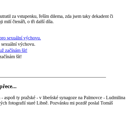
ratil za vstupenku, řeším dilema, zda jsem taky dekadent či
ilí čtenáři, o tři další díla.
 sexuální výchovu.
začínám šít!
řece...
m - aspoň ty pražské - v libeńské synagoze na Palmovce - Ludmilina
vých fotografií staré Libně. Pozvánku mi pozdě poslal Tomáš