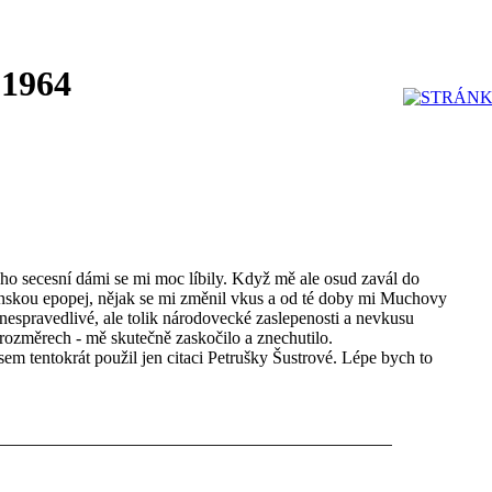
 1964
ho secesní dámi se mi moc líbily. Když mě ale osud zavál do
skou epopej, nějak se mi změnil vkus a od té doby mi Muchovy
 nespravedlivé, ale tolik národovecké zaslepenosti a nevkusu
rozměrech - mě skutečně zaskočilo a znechutilo.
sem tentokrát použil jen citaci Petrušky Šustrové. Lépe bych to