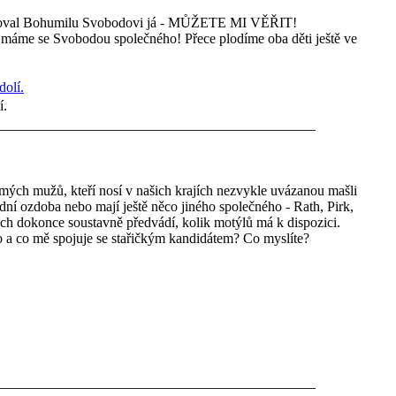
aloval Bohumilu Svobodovi já - MŮŽETE MI VĚŘIT!
o máme se Svobodou společného! Přece plodíme oba děti ještě ve
í.
známých mužů, kteří nosí v našich krajích nezvykle uvázanou mašli
ní ozdoba nebo mají ještě něco jiného společného - Rath, Pirk,
ch dokonce soustavně předvádí, kolik motýlů má k dispozici.
 a co mě spojuje se stařičkým kandidátem? Co myslíte?