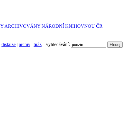
diskuze
|
archiv
|
tiráž
| vyhledávání: