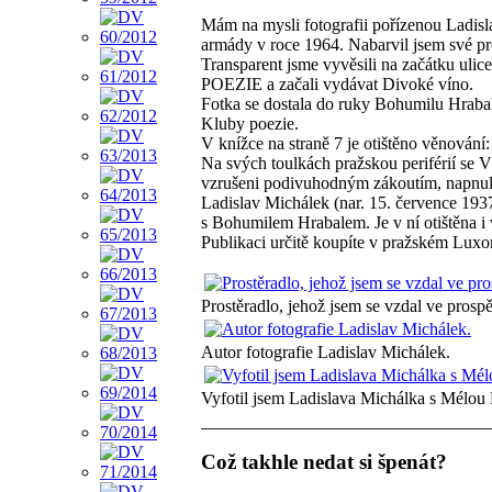
Mám na mysli fotografii pořízenou Ladisl
armády v roce 1964. Nabarvil jsem své pro
Transparent jsme vyvěsili na začátku uli
POEZIE a začali vydávat Divoké víno.
Fotka se dostala do ruky Bohumilu Hrabalo
Kluby poezie.
V knížce na straně 7 je otištěno věnování:
Na svých toulkách pražskou periférií se V
vzrušeni podivuhodným zákoutím, napnuli
Ladislav Michálek (nar. 15. července 193
s Bohumilem Hrabalem. Je v ní otištěna i 
Publikaci určitě koupíte v pražském Luxo
Prostěradlo, jehož jsem se vzdal ve prosp
Autor fotografie Ladislav Michálek.
Vyfotil jsem Ladislava Michálka s Mélou
Což takhle nedat si špenát?