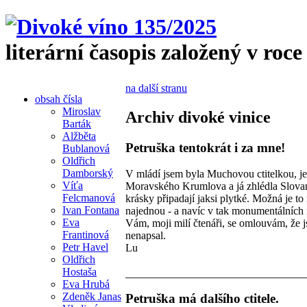
literární časopis založený v roce
na další stranu
obsah čísla
Miroslav
Archiv divoké vinice
Barták
Alžběta
Petruška tentokrát i za mne!
Bublanová
Oldřich
Damborský
V mládí jsem byla Muchovou ctitelkou, je
Víťa
Moravského Krumlova a já zhlédla Slovan
Felcmanová
krásky připadají jaksi plytké. Možná je to
Ivan Fontana
najednou - a navíc v tak monumentálních 
Eva
Vám, moji milí čtenáři, se omlouvám, že j
Frantinová
nenapsal.
Petr Havel
Lu
Oldřich
Hostaša
Eva Hrubá
Zdeněk Janas
Petruška má dalšího ctitele.