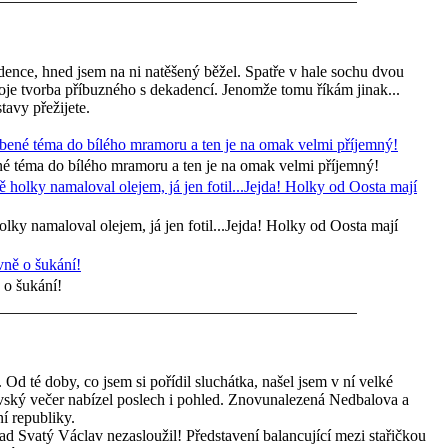
dence, hned jsem na ni natěšený běžel. Spatře v hale sochu dvou
je tvorba příbuzného s dekadencí. Jenomže tomu říkám jinak...
tavy přežijete.
né téma do bílého mramoru a ten je na omak velmi příjemný!
ky namaloval olejem, já jen fotil...Jejda! Holky od Oosta mají
 o šukání!
. Od té doby, co jsem si pořídil sluchátka, našel jsem v ní velké
vský večer nabízel poslech i pohled. Znovunalezená Nedbalova a
í republiky.
d Svatý Václav nezasloužil! Představení balancující mezi stařičkou