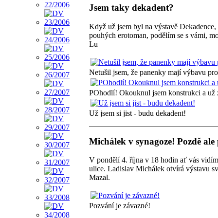
Jsem taky dekadent?
Když už jsem byl na výstavě Dekadence, ut
pouhých erotoman, podělím se s vámi, moji m
Lu
Netušil jsem, že panenky mají výbavu pro
POhodlí! Okouknul jsem konstrukci a už 
Už jsem si jist - budu dekadent!
Michálek v synagoze! Pozdě ale p
V pondělí 4. října v 18 hodin ať vás vidí
ulice. Ladislav Michálek otvírá výstavu s
Mazal.
Pozvání je závazné!