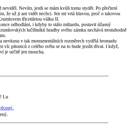
neviděl. Nevím, jestli se mám kvůli tomu stydět. Po přečtení
, že už ji ani vidět nechci. Jen mi vrtá hlavou, proč o takovou
mlovem třicetiletou válku II.
konce odhodláni, i kdyby to stálo miliardu, postavit úžasný
krumlovských lučištníků hradby svého zámku nechává trestuhodně
ům.
ada nevkusu v tak monumentálních rozměrech vydělá hromadu
m víc pitomců z celého světa se na to bude jezdit dívat. I když,
ví je určitě jen moucha.
? Lu
cený.