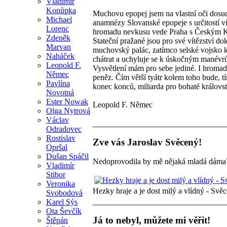
Vladimír
Konůpka
Muchovu epopej jsem na vlastní oči dosud 
Michael
anamnézy Slovanské epopeje s určitostí vím
Lorenc
hromadu nevkusu vede Praha s Českým Kru
Zdeněk
Stateční pražané jsou pro své vítězství do
Marvan
muchovský palác, zatímco selské vojsko 
Naháček
chátrat a uchyluje se k úskočným manévr
Leopold F.
Vysvětlení mám pro sebe jediné. I hrom
Němec
peněz. Čím větší tyátr kolem toho bude, tí
Pavlína
konec konců, miliarda pro bohaté královst
Novotná
Ester Nowak
Leopold F. Němec
Olga Nytrová
Václav
Odradovec
Rostislav
Zve vás Jaroslav Svěcený!
Opršal
Dušan Spáčil
Nedoprovodila by mě nějaká mladá dáma
Vladimír
Stibor
Veronika
Hezky hraje a je dost milý a vlídný - Svě
Svobodová
Karel Sýs
Ota Ševčík
Já to nebyl, můžete mi věřit!
Štěpán