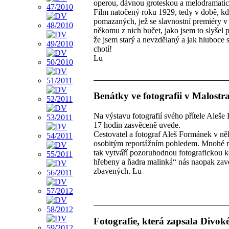
operou, dávnou groteskou a melodramat
Film natočený roku 1929, tedy v době, kd
pomazaných, jež se slavnostní premiéry v 
někomu z nich bučet, jako jsem to slyšel 
že jsem starý a nevzdělaný a jak hluboce 
chotí!
Lu
Benátky ve fotografii v Malostr
Na výstavu fotografií svého přítele Aleše 
17 hodin zasvěceně uvede.
Cestovatel a fotograf Aleš Formánek v ně
osobitým reportážním pohledem. Mnohé ne
tak vytváří pozoruhodnou fotografickou 
hřebeny a ňadra malinká“ nás naopak zave
zbavených. Lu
Fotografie, která zapsala Divoké