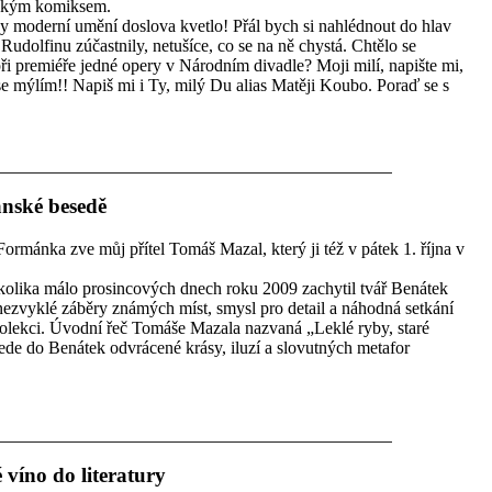
ickým komiksem.
y moderní umění doslova kvetlo! Přál bych si nahlédnout do hlav
Rudolfinu zúčastnily, netušíce, co se na ně chystá. Chtělo se
při premiéře jedné opery v Národním divadle? Moji milí, napište mi,
se mýlím!! Napiš mi i Ty, milý Du alias Matěji Koubo. Poraď se s
anské besedě
Formánka zve můj přítel Tomáš Mazal, který ji též v pátek 1. října v
kolika málo prosincových dnech roku 2009 zachytil tvář Benátek
zvyklé záběry známých míst, smysl pro detail a náhodná setkání
kolekci. Úvodní řeč Tomáše Mazala nazvaná „Leklé ryby, staré
de do Benátek odvrácené krásy, iluzí a slovutných metafor
 víno do literatury