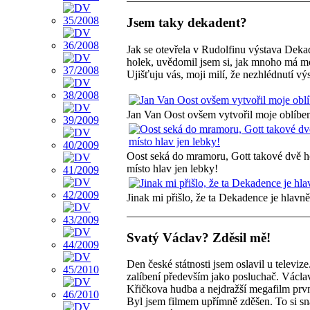
Jsem taky dekadent?
Jak se otevřela v Rudolfinu výstava Deka
holek, uvědomil jsem si, jak mnoho má mo
Ujišťuju vás, moji milí, že nezhlédnutí výs
Jan Van Oost ovšem vytvořil moje oblíbe
Oost seká do mramoru, Gott takové dvě hol
místo hlav jen lebky!
Jinak mi přišlo, že ta Dekadence je hlavně
Svatý Václav? Zděsil mě!
Den české státnosti jsem oslavil u televize
zalíbení především jako posluchač. Václa
Křičkova hudba a nejdražší megafilm prvn
Byl jsem filmem upřímně zděšen. To si sna