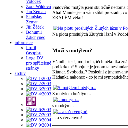
Votoček
Zora Wildová
Fialového motýla jsem skutečně nedom
Jan Zeman
Aha! Minule jsem vám slíbil prozradit, c
Stanislav
ZRALÉM věku!
Zeman
Jiří Žáček
Bohumil
Na plotu proslulých Žlutých lázní v Podol
Ždichynec
informace
Profil
Muži s motýlem?
časopisu
Loga DV
Všimli jste si, moji milí, těch několika 
pro spřátelené
pod krkem? Spojuje je jenom ta nestandard
stránky
Kittner, Svoboda..? Poslední z jmenovaný
archiv
Hádanka nakonec - co je mi sympatického
S motýlem hnědým...
s modrým...
... a s červeným!