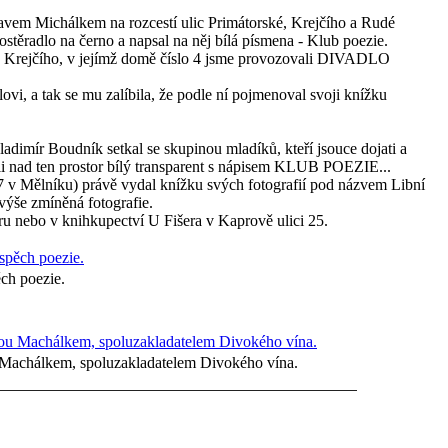
avem Michálkem na rozcestí ulic Primátorské, Krejčího a Rudé
stěradlo na černo a napsal na něj bílá písmena - Klub poezie.
ce Krejčího, v jejímž domě číslo 4 jsme provozovali DIVADLO
vi, a tak se mu zalíbila, že podle ní pojmenoval svoji knížku
ladimír Boudník setkal se skupinou mladíků, kteří jsouce dojati a
 nad ten prostor bílý transparent s nápisem KLUB POEZIE...
7 v Mělníku) právě vydal knížku svých fotografií pod názvem Libní
výše zmíněná fotografie.
ru nebo v knihkupectví U Fišera v Kaprově ulici 25.
ěch poezie.
 Machálkem, spoluzakladatelem Divokého vína.