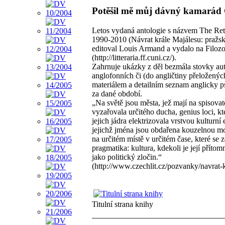
Potěšil mě můj dávný kamarád G
Letos vydaná antologie s názvem The Retu
1990-2010 (Návrat krále Majálesu: pražsk
editoval Louis Armand a vydalo na Filozof
(http://litteraria.ff.cuni.cz/).
Zahrnuje ukázky z děl bezmála stovky au
anglofonních či (do angličtiny přeložený
materiálem a detailním seznam anglicky ps
za dané období.
„Na světě jsou města, jež mají na spisovat
vyzařovala určitého ducha, genius loci, k
jejich jádra elektrizovala vrstvou kulturní
jejichž jména jsou obdařena kouzelnou m
na určitém místě v určitém čase, které s
pragmatika: kultura, kdekoli je její příto
jako politický zločin.“
(http://www.czechlit.cz/pozvanky/navrat-k
Titulní strana knihy