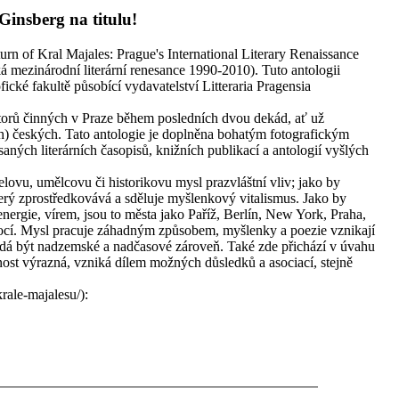
insberg na titulu!
rn of Kral Majales: Prague's International Literary Renaissance
á mezinárodní literární renesance 1990-2010). Tuto antologii
ické fakultě působící vydavatelství Litteraria Pragensia
torů činných v Praze během posledních dvou dekád, ať už
ch) českých. Tato antologie je doplněna bohatým fotografickým
aných literárních časopisů, knižních publikací a antologií vyšlých
elovu, umělcovu či historikovu mysl prazvláštní vliv; jako by
terý zprostředkovává a sděluje myšlenkový vitalismus. Jako by
 energie, vírem, jsou to města jako Paříž, Berlín, New York, Praha,
ocí. Mysl pracuje záhadným způsobem, myšlenky a poezie vznikají
e zdá být nadzemské a nadčasové zároveň. Také zde přichází v úvahu
mnost výrazná, vzniká dílem možných důsledků a asociací, stejně
rale-majalesu/):