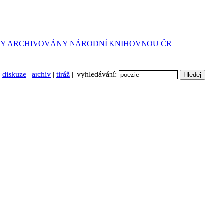
diskuze
|
archiv
|
tiráž
| vyhledávání: