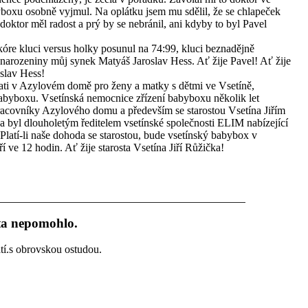
byboxu osobně vyjmul. Na oplátku jsem mu sdělil, že se chlapeček
oktor měl radost a prý by se nebránil, ani kdyby to byl Pavel
kóre kluci versus holky posunul na 74:99, kluci beznadějně
 narozeniny můj synek Matyáš Jaroslav Hess. Ať žije Pavel! Ať žije
oslav Hess!
ijati v Azylovém domě pro ženy a matky s dětmi ve Vsetíně,
byboxu. Vsetínská nemocnice zřízení babyboxu několik let
 pracovníky Azylového domu a především se starostou Vsetína Jiřím
ka byl dlouholetým ředitelem vsetínské společnosti ELIM nabízející
Platí-li naše dohoda se starostou, bude vsetínský babybox v
 ve 12 hodin. Ať žije starosta Vsetína Jiří Růžička!
ta nepomohlo.
tí.s obrovskou ostudou.