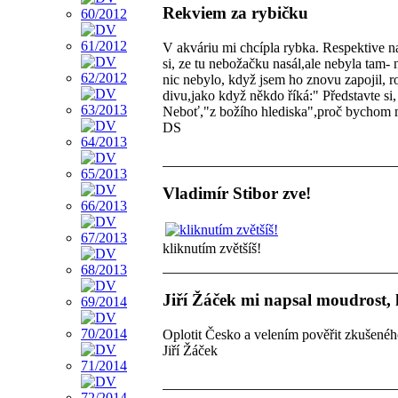
Rekviem za rybičku
V akváriu mi chcípla rybka. Respektive na
si, ze tu nebožačku nasál,ale nebyla tam- 
nic nebylo, když jsem ho znovu zapojil, r
divu,jako když někdo říká:" Představte si,
Neboť,"z božího hlediska",proč bychom mě
DS
Vladimír Stibor zve!
kliknutím zvětšíš!
Jiří Žáček mi napsal moudrost,
Oplotit Česko a velením pověřit zkušenéh
Jiří Žáček