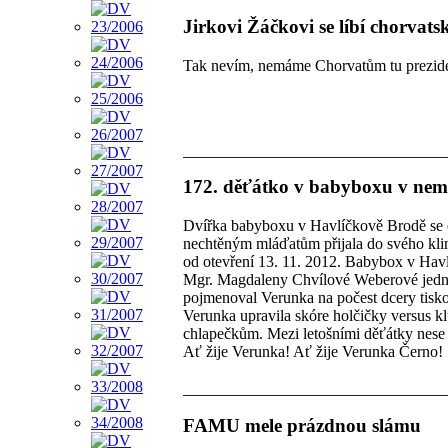
Jirkovi Žáčkovi se líbí chorvats
Tak nevím, nemáme Chorvatům tu prezident
172. děťátko v babyboxu v nemo
Dvířka babyboxu v Havlíčkově Brodě se ot
nechtěným mláďatům přijala do svého klim
od otevření 13. 11. 2012. Babybox v Hav
Mgr. Magdaleny Chvílové Weberové jedním
pojmenoval Verunka na počest dcery tisk
Verunka upravila skóre holčičky versus kl
chlapečkům. Mezi letošními děťátky nese 
Ať žije Verunka! Ať žije Verunka Černo!
FAMU mele prázdnou slámu