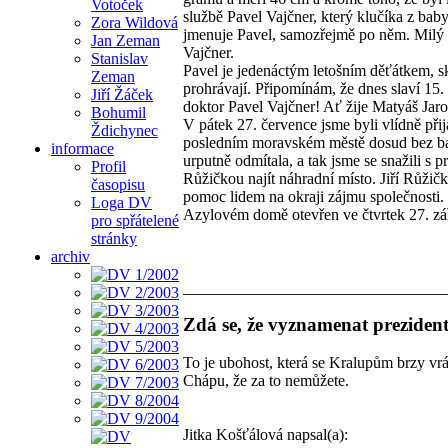
Votoček
službě Pavel Vajčner, který klučíka z ba
Zora Wildová
jmenuje Pavel, samozřejmě po něm. Milý d
Jan Zeman
Vajčner.
Stanislav
Pavel je jedenáctým letošním děťátkem, s
Zeman
prohrávají. Připomínám, že dnes slaví 15.
Jiří Žáček
doktor Pavel Vajčner! Ať žije Matyáš Jar
Bohumil
V pátek 27. července jsme byli vlídně př
Ždichynec
posledním moravském městě dosud bez ba
informace
urputně odmítala, a tak jsme se snažili s
Profil
Růžičkou najít náhradní místo. Jiří Růžič
časopisu
pomoc lidem na okraji zájmu společnosti. 
Loga DV
Azylovém domě otevřen ve čtvrtek 27. září
pro spřátelené
stránky
archiv
Zdá se, že vyznamenat preziden
To je ubohost, která se Kralupům brzy vrá
Chápu, že za to nemůžete.
Jitka Košťálová napsal(a):