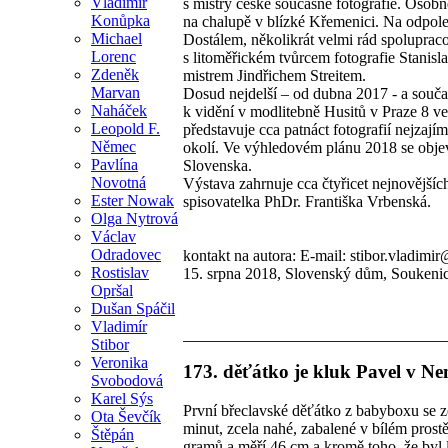
Vladimír
s mistry české současné fotografie. Osob
Konůpka
na chalupě v blízké Křemenici. Na odpol
Michael
Dostálem, několikrát velmi rád spolupraco
Lorenc
s litoměřickém tvůrcem fotografie Stanisl
Zdeněk
mistrem Jindřichem Streitem.
Marvan
Dosud nejdelší – od dubna 2017 - a součas
Naháček
k vidění v modlitebně Husitů v Praze 8 v
Leopold F.
představuje cca patnáct fotografií nejzají
Němec
okolí. Ve výhledovém plánu 2018 se objev
Pavlína
Slovenska.
Novotná
Výstava zahrnuje cca čtyřicet nejnovějšíc
Ester Nowak
spisovatelka PhDr. Františka Vrbenská.
Olga Nytrová
Václav
Odradovec
kontakt na autora: E-mail: stibor.vladimi
Rostislav
15. srpna 2018, Slovenský dům, Soukenic
Opršal
Dušan Spáčil
Vladimír
Stibor
Veronika
173. děťátko je kluk Pavel v Ne
Svobodová
Karel Sýs
První břeclavské děťátko z babyboxu se z
Ota Ševčík
minut, zcela nahé, zabalené v bílém pros
Štěpán
gramů a měří 46 cm a kromě toho, že byl l