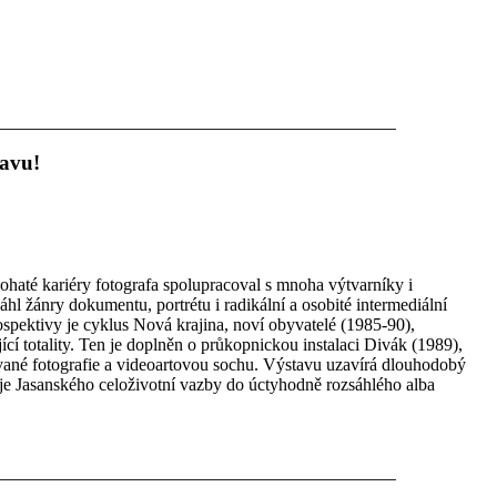
tavu!
haté kariéry fotografa spolupracoval s mnoha výtvarníky i
áhl žánry dokumentu, portrétu i radikální a osobité intermediální
rospektivy je cyklus Nová krajina, noví obyvatelé (1985-90),
ící totality. Ten je doplněn o průkopnickou instalaci Divák (1989),
ané fotografie a videoartovou sochu. Výstavu uzavírá dlouhodobý
uje Jasanského celoživotní vazby do úctyhodně rozsáhlého alba