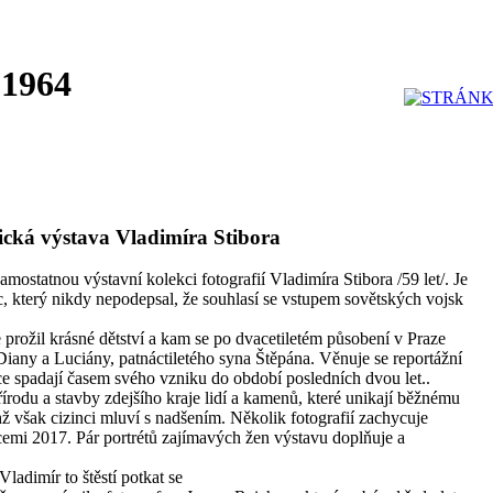
 1964
cká výstava Vladimíra Stibora
 samostatnou výstavní kolekci fotografií Vladimíra Stibora /59 let/. Je
, který nikdy nepodepsal, že souhlasí se vstupem sovětských vojsk
prožil krásné dětství a kam se po dvacetiletém působení v Praze
 Diany a Luciány, patnáctiletého syna Štěpána. Věnuje se reportážní
ce spadají časem svého vzniku do období posledních dvou let..
írodu a stavby zdejšího kraje lidí a kamenů, které unikají běžnému
hž však cizinci mluví s nadšením. Několik fotografií zachycuje
cemi 2017. Pár portrétů zajímavých žen výstavu doplňuje a
ladimír to štěstí potkat se