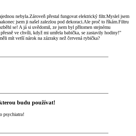
jednou nebyla.Zároveň přestal fungovat elektrický filtr.Myslel jsem
nakonec jsem ji našel zalezlou pod dekoraci.Ale proč to říkám.Filtru
ozběhl se! A já si uvědomil, ze jsem byl přítomen stejnému
 přesně ve chvíli, když mi umřela babička, se zastavily hodiny!"
li mít vetší nárok na zázraky než červená rybička?
 kterou budu používat!
o psychiatra!