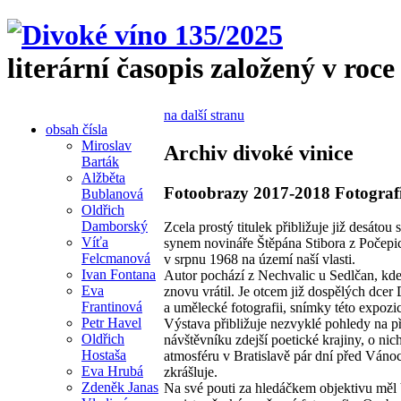
literární časopis založený v roce
na další stranu
obsah čísla
Miroslav
Archiv divoké vinice
Barták
Alžběta
Fotoobrazy 2017-2018 Fotografi
Bublanová
Oldřich
Damborský
Zcela prostý titulek přibližuje již desátou
Víťa
synem novináře Štěpána Stibora z Počepic
Felcmanová
v srpnu 1968 na území naší vlasti.
Ivan Fontana
Autor pochází z Nechvalic u Sedlčan, kde 
Eva
znovu vrátil. Je otcem již dospělých dcer
Frantinová
a umělecké fotografii, snímky této expozi
Petr Havel
Výstava přibližuje nezvyklé pohledy na př
Oldřich
návštěvníku zdejší poetické krajiny, o nic
Hostaša
atmosféru v Bratislavě pár dní před Váno
Eva Hrubá
zkrášluje.
Zdeněk Janas
Na své pouti za hledáčkem objektivu měl V