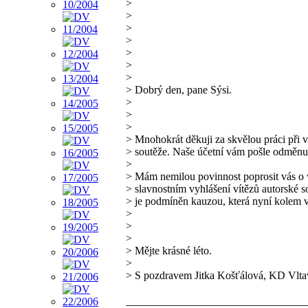
>
>
>
>
>
>
>
> Dobrý den, pane Sýsi.
>
>
>
> Mnohokrát děkuji za skvělou práci při 
> soutěže. Naše účetní vám pošle odměnu
>
> Mám nemilou povinnost poprosit vás o 
> slavnostním vyhlášení vítězů autorské s
> je podmíněn kauzou, která nyní kolem v
>
>
>
> Mějte krásné léto.
>
> S pozdravem Jitka Košťálová, KD Vlta