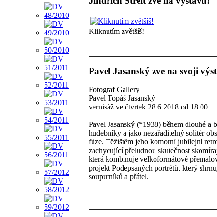
Jindřich Štreit zve na výstavu!
Kliknutím zvětšíš!
Pavel Jasanský zve na svoji výs
Fotograf Gallery
Pavel Topáš Jasanský
vernisáž ve čtvrtek 28.6.2018 od 18.00
Pavel Jasanský (*1938) během dlouhé a bo
hudebníky a jako nezařaditelný solitér obs
fúze. Těžištěm jeho komorní jubilejní ret
zachycující přeludnou skutečnost skomíraj
která kombinuje velkoformátové přemalov
projekt Podepsaných portrétů, který shrn
souputníků a přátel.