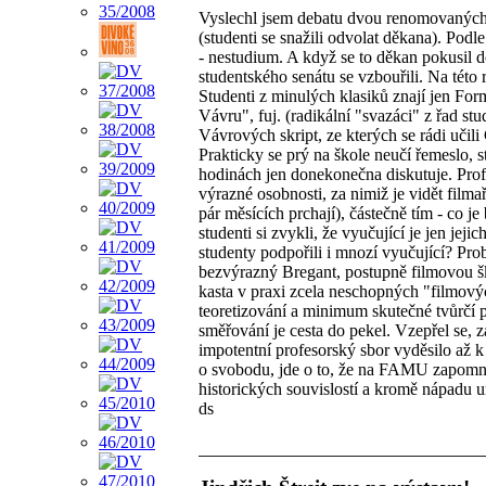
Vyslechl jsem debatu dvou renomovanýc
(studenti se snažili odvolat děkana). Podle
- nestudium. A když se to děkan pokusil 
studentského senátu se vzbouřili. Na této
Studenti z minulých klasiků znají jen Fo
Vávru", fuj. (radikální "svazáci" z řad st
Vávrových skript, ze kterých se rádi učili
Prakticky se prý na škole neučí řemeslo, st
hodinách jen donekonečna diskutuje. Profe
výrazné osobnosti, za nimiž je vidět fil
pár měsících prchají), částečně tím - co 
studenti si zvykli, že vyučující je jen jeji
studenty podpořili i mnozí vyučující? Prob
bezvýrazný Bregant, postupně filmovou šk
kasta v praxi zcela neschopných "filmov
teoretizování a minimum skutečné tvůrčí p
směřování je cesta do pekel. Vzepřel se, 
impotentní profesorský sbor vyděsilo až
o svobodu, jde o to, že na FAMU zapomně
historických souvislostí a kromě nápadu um
ds