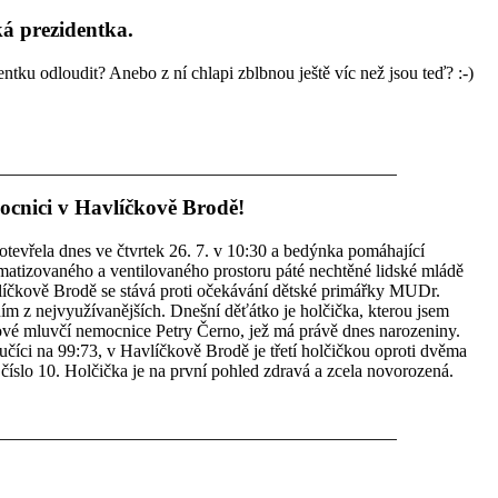
ká prezidentka.
ku odloudit? Anebo z ní chlapi zblbnou ještě víc než jsou teď? :-)
cnici v Havlíčkově Brodě!
evřela dnes ve čtvrtek 26. 7. v 10:30 a bedýnka pomáhající
atizovaného a ventilovaného prostoru páté nechtěné lidské mládě
líčkově Brodě se stává proti očekávání dětské primářky MUDr.
 z nejvyužívanějších. Dnešní děťátko je holčička, kterou jsem
ové mluvčí nemocnice Petry Černo, jež má právě dnes narozeniny.
učíci na 99:73, v Havlíčkově Brodě je třetí holčičkou oproti dvěma
číslo 10. Holčička je na první pohled zdravá a zcela novorozená.