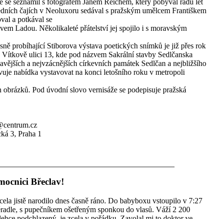
ně se seznámil s fotografem Janem Reichem, který pobýval řadu let
edních čajích v Neoluxoru sedával s pražským umělcem Františkem
val a potkával se
avem Ladou. Několikaleté přátelství jej spojilo i s moravským
ně probíhající Stiborova výstava poetických snímků je již přes rok
e Vítkově ulici 13, kde pod názvem Sakrální stavby Sedlčanska
mavějších a nejvzácnějších církevních památek Sedlčan a nejbližšího
uje nabídka vystavovat na konci letošního roku v metropoli
h obrázků. Pod úvodní slovo vernisáže se podepisuje pražská
r@centrum.cz
ká 3, Praha 1
mocnici Břeclav!
cela jistě narodilo dnes časně ráno. Do babyboxu vstoupilo v 7:27
těradle, s pupečníkem ošetřeným sponkou do vlasů. Váží 2 200
ehce podchlazený, je zcela v pořádku. Zavolal mi to doktor ve