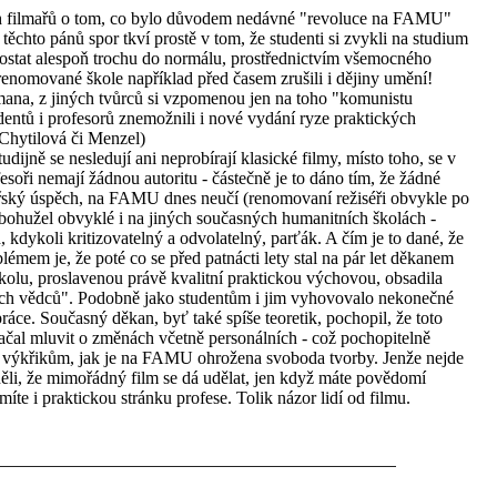
h filmařů o tom, co bylo důvodem nedávné "revoluce na FAMU"
 těchto pánů spor tkví prostě v tom, že studenti si zvykli na studium
dostat alespoň trochu do normálu, prostřednictvím všemocného
 renomované škole například před časem zrušili i dějiny umění!
rmana, z jiných tvůrců si vzpomenou jen na toho "komunistu
udentů i profesorů znemožnili i nové vydání ryze praktických
 Chytilová či Menzel)
udijně se nesledují ani neprobírají klasické filmy, místo toho, se v
soři nemají žádnou autoritu - částečně je to dáno tím, že žádné
mařský úspěch, na FAMU dnes neučí (renomovaní režiséři obvykle po
je bohužel obvyklé i na jiných současných humanitních školách -
ch, kdykoli kritizovatelný a odvolatelný, parťák. A čím je to dané, že
lémem je, že poté co se před patnácti lety stal na pár let děkanem
olu, proslavenou právě kvalitní praktickou výchovou, obsadila
ých vědců". Podobně jako studentům i jim vyhovovalo nekonečné
ráce. Současný děkan, byť také spíše teoretik, pochopil, že toto
začal mluvit o změnách včetně personálních - což pochopitelně
 k výkřikům, jak je na FAMU ohrožena svoboda tvorby. Jenže nejde
li, že mimořádný film se dá udělat, jen když máte povědomí
íte i praktickou stránku profese. Tolik názor lidí od filmu.