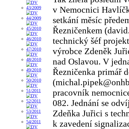
v Nemocnici Havlíčk
setkání měsíc přede
Řezničenkem (david
technický šéf projek
výrobce Zdeněk Juř
nad Oslavou. V jedna
Řezničenka primář d
(michal.pipek@onhb.c
pracovník nemocnice
082. Jednání se odv
Zdeňka Juřici s tec
k zavedení signaliza