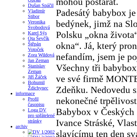
mohou postarat.
Dušan Spáčil
Padesátý babybox je
Vladimír
Stibor
bedýnek, jimž na Slo
Veronika
Svobodová
Polsku „okna života
Karel Sýs
Ota Ševčík
okna“. Já, který pro
Štěpán
Votoček
nefandím, jsem je p
Zora Wildová
Jan Zeman
Všechny tři babybox
Stanislav
Zeman
ve své firmě MONTE
Jiří Žáček
Bohumil
Zdeňku. Nedovedu si 
Ždichynec
informace
nekonečné trpělivosti
Profil
časopisu
Babybox v Českých B
Loga DV
pro spřátelené
Ivance Stráské, Vla
stránky
archiv
slavícímu ten den s