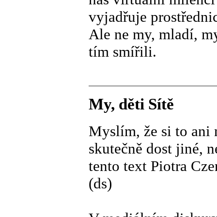
vyjadřuje prostředni
Ale ne my, mladí, m
tím smířili.
My, děti Sítě
Myslím, že si to ani
skutečně dost jiné, 
tento text Piotra Cze
(ds)