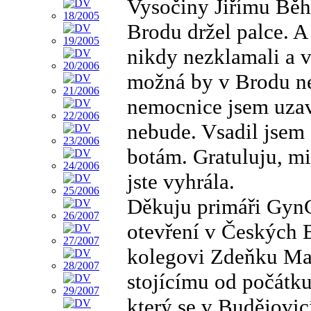
Vysočiny Jiřímu Běh
Brodu držel palce. A 
nikdy nezklamali a v
možná by v Brodu ne
nemocnice jsem uzav
nebude. Vsadil jsem 
botám. Gratuluju, mi
jste vyhrála.
Děkuju primáři GynC
otevření v Českých 
kolegovi Zdeňku May
stojícímu od počátk
který se v Budějovi