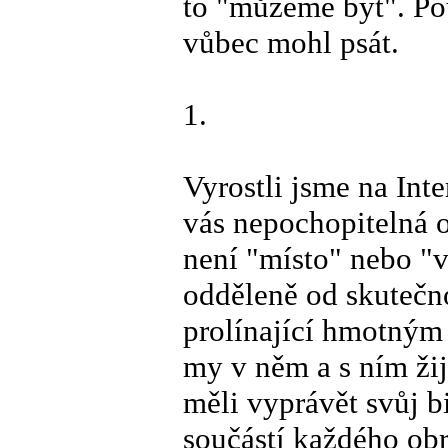
to "můžeme být". Po
vůbec mohl psát.
1.
Vyrostli jsme na Int
vás nepochopitelná o
není "místo" nebo "v
odděleně od skutečnos
prolínající hmotným
my v něm a s ním ž
měli vyprávět svůj b
součástí každého obr