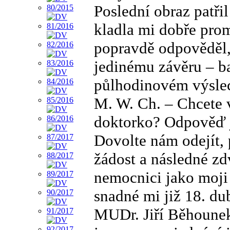
Poslední obraz patř
kladla mi dobře pro
popravdě odpověděl, 
jedinému závěru – b
půlhodinovém výslec
M. W. Ch. – Chcete 
doktorko? Odpověď jst
Dovolte nám odejít, 
žádost a následné zd
nemocnici jako moji
snadné mi již 18. d
MUDr. Jiří Běhounek