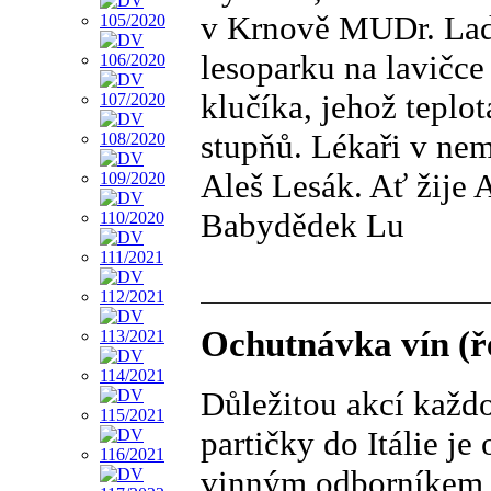
v Krnově MUDr. Ladi
lesoparku na lavičce
klučíka, jehož teplo
stupňů. Lékaři v nem
Aleš Lesák. Ať žije 
Babydědek Lu
Ochutnávka vín (ř
Důležitou akcí každ
partičky do Itálie j
vinným odborníkem, k