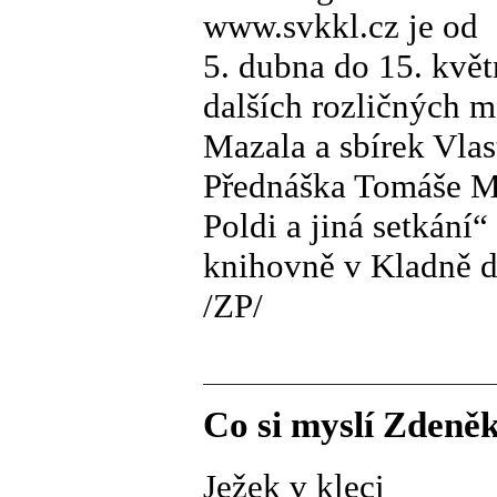
www.svkkl.cz je od
5. dubna do 15. kvě
dalších rozličných m
Mazala a sbírek Vl
Přednáška Tomáše M
Poldi a jiná setkání
knihovně v Kladně d
/ZP/
Co si myslí Zdeně
Ježek v kleci