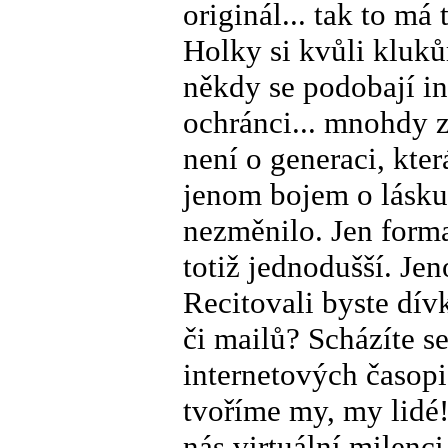
originál... tak to má
Holky si kvůli kluků
někdy se podobají in
ochránci... mnohdy z
není o generaci, která
jenom bojem o lásku 
nezměnilo. Jen forma
totiž jednodušší. Je
Recitovali byste dív
či mailů? Scházíte s
internetových časop
tvoříme my, my lidé!
nás virtuální milenc