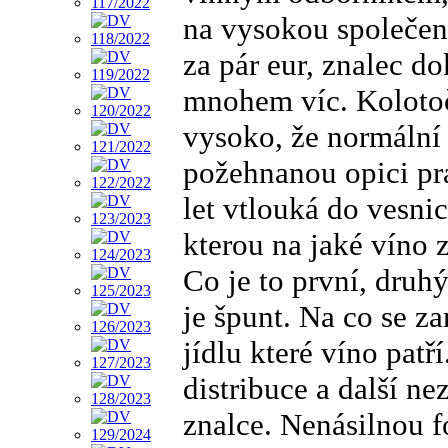
na vysokou společen
za pár eur, znalec do
mnohem víc. Kolotoč
vysoko, že normální
požehnanou opici pr
let vtlouká do vesni
kterou na jaké víno z
Co je to první, druhý
je špunt. Na co se z
jídlu které víno patř
distribuce a další n
znalce. Nenásilnou f