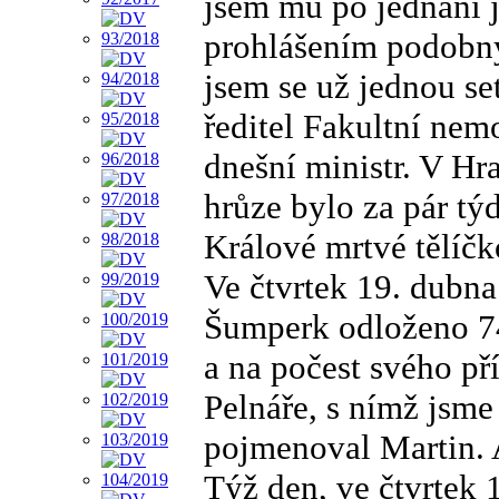
jsem mu po jednání j
prohlášením podobný
jsem se už jednou se
ředitel Fakultní nem
dnešní ministr. V H
hrůze bylo za pár tý
Králové mrtvé tělíč
Ve čtvrtek 19. dubn
Šumperk odloženo 74.
a na počest svého př
Pelnáře, s nímž jsme
pojmenoval Martin. 
Týž den, ve čtvrtek 