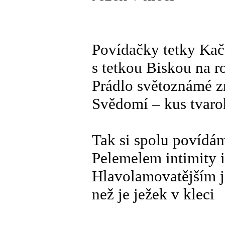
Povídačky tetky Ka
s tetkou Biskou na r
Prádlo světoznámé 
Svědomí – kus tvar
Tak si spolu povídá
Pelemelem intimity i
Hlavolamovatějším 
než je ježek v kleci