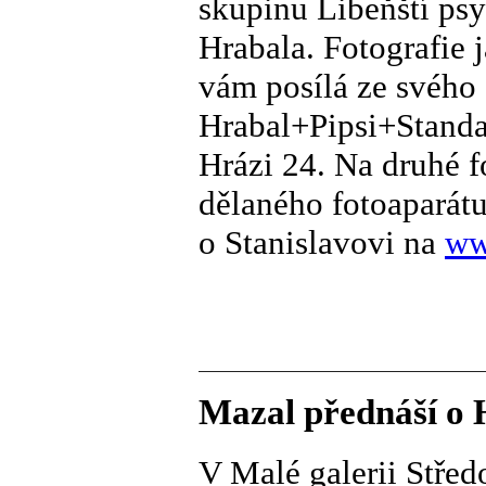
skupinu Libeňští psy
Hrabala. Fotografie 
vám posílá ze svého
Hrabal+Pipsi+Standa
Hrázi 24. Na druhé f
dělaného fotoaparát
o Stanislavovi na
ww
Mazal přednáší o 
V Malé galerii Stře