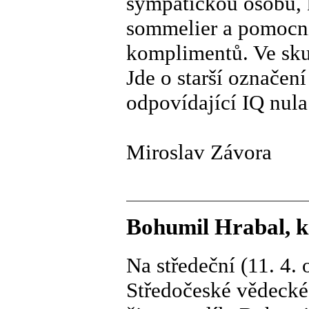
sympatickou osobu, k
sommelier a pomocn
komplimentů. Ve skut
Jde o starší označen
odpovídající IQ nula 
Miroslav Závora
Bohumil Hrabal, k
Na středeční (11. 4.
Středočeské vědecké