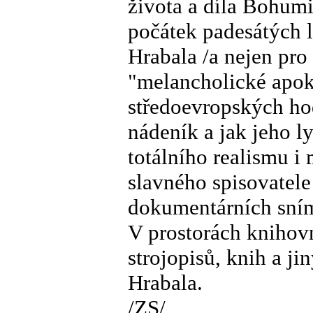
života a díla Bohumi
počátek padesátých l
Hrabala /a nejen pro
"melancholické apoka
středoevropských hod
nádeník a jak jeho l
totálního realismu i
slavného spisovatele
dokumentárních sní
V prostorách knihovn
strojopisů, knih a j
Hrabala.
/ZS/