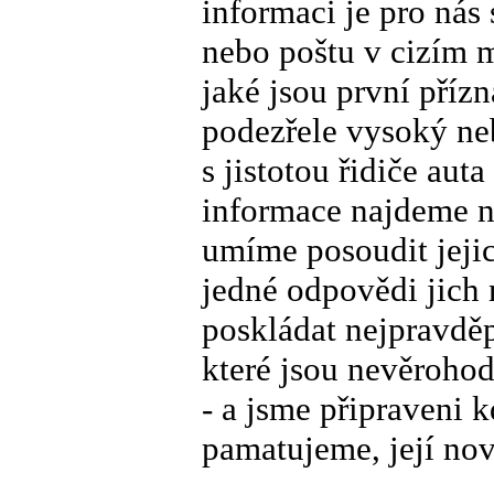
informaci je pro nás 
nebo poštu v cizím 
jaké jsou první přízn
podezřele vysoký neb
s jistotou řidiče aut
informace najdeme n
umíme posoudit jejic
jedné odpovědi jich
poskládat nejpravděp
které jsou nevěrohod
- a jsme připraveni k
pamatujeme, její novo