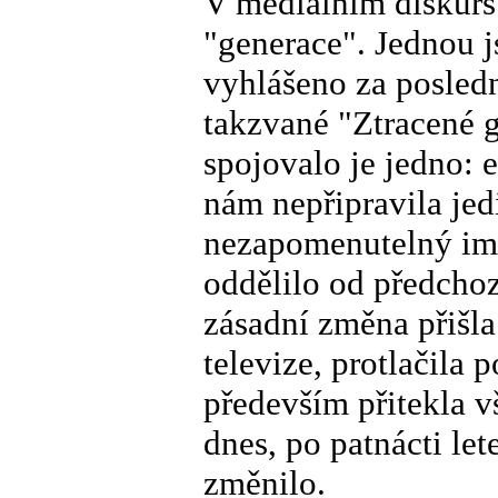
V mediálním diskurs
"generace". Jednou j
vyhlášeno za posledn
takzvané "Ztracené g
spojovalo je jedno: 
nám nepřipravila jed
nezapomenutelný impu
oddělilo od předchoz
zásadní změna přišla
televize, protlačila
především přitekla 
dnes, po patnácti le
změnilo.