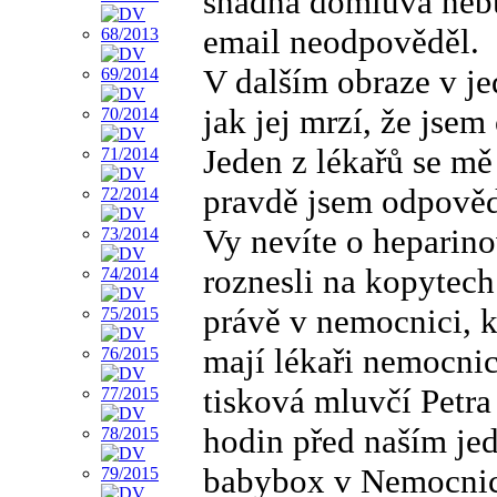
snadná domluva nebu
email neodpověděl.
V dalším obraze v jed
jak jej mrzí, že jse
Jeden z lékařů se mě
pravdě jsem odpovědě
Vy nevíte o heparin
roznesli na kopytech
právě v nemocnici, 
mají lékaři nemocnic
tisková mluvčí Petra
hodin před naším je
babybox v Nemocnic