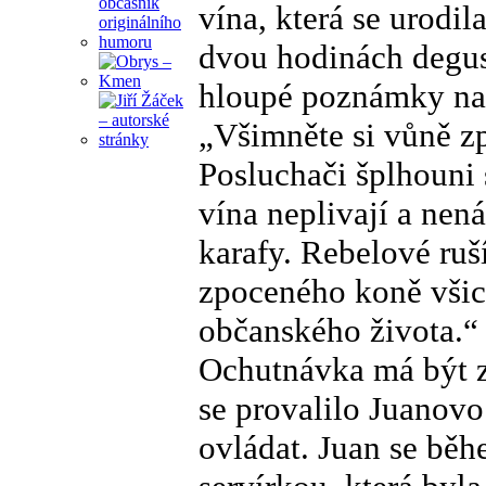
vína, která se urodi
dvou hodinách degus
hloupé poznámky na s
„Všimněte si vůně z
Posluchači šplhouni 
vína neplivají a nená
karafy. Rebelové ru
zpoceného koně vši
občanského života.“
Ochutnávka má být 
se provalilo Juanovo 
ovládat. Juan se běh