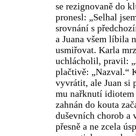
se rezignovaně do k
pronesl: „Selhal jse
srovnání s předchoz
a Juana všem líbila 
usmiřovat. Karla mrz
uchlácholil, pravil: 
plačtivě: „Nazval.“ K
vyvrátit, ale Juan si
mu nařknutí idiotem 
zahnán do kouta zač
duševních chorob a v
přesně a ne zcela úsp