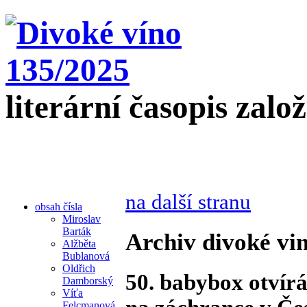
literární časopis zalo
na další stranu
obsah čísla
Miroslav
Barták
Archiv divoké vin
Alžběta
Bublanová
Oldřich
50. babybox otvírá
Damborský
Víťa
Felcmanová