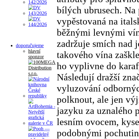
bílých ubrusech. Na 
vypěstovaná na itals
běžnými levnými vín
zadržuje smích nad je
doporučujeme
hlavní
takového vína zaškle
sponzor
ho vyplivne do karaf
Následují dražší znač
vyluzování odbornýc
polknout, ale jen vý
jazyku za uznalého 
lesním ovocem, kys
podobnými pochutina