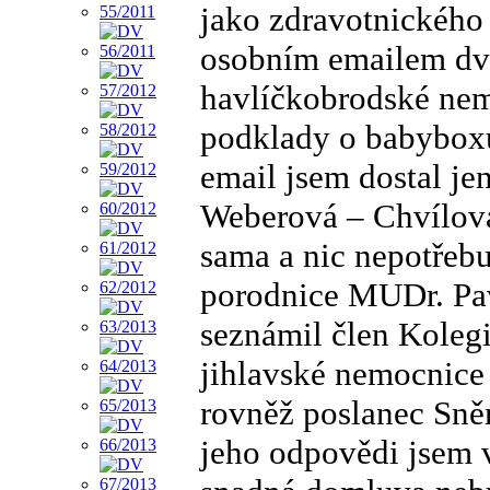
jako zdravotnického
osobním emailem dvě
havlíčkobrodské nem
podklady o babyboxu 
email jsem dostal je
Weberová – Chvílová
sama a nic nepotřeb
porodnice MUDr. Pav
seznámil člen Koleg
jihlavské nemocnice
rovněž poslanec Sně
jeho odpovědi jsem 