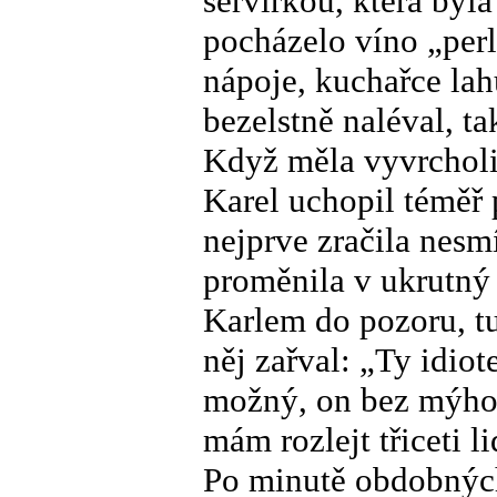
servírkou, která byla
pocházelo víno „perl
nápoje, kuchařce la
bezelstně naléval, ta
Když měla vyvrcholit
Karel uchopil téměř 
nejprve zračila nesmí
proměnila v ukrutný 
Karlem do pozoru, tuš
něj zařval: „Ty idiot
možný, on bez mýho v
mám rozlejt třiceti 
Po minutě obdobných