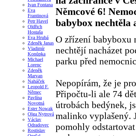
na záchrance v Čes
Ivan Fontana
Němcové 6! Nemoc
Eva
Frantinová
babybox nechtěla a
Petr Havel
Oldřich
Hostaša
O zřízení babyboxu
Eva Hrubá
Zdeněk Janas
nechtějí nacházet p
Vladimír
Konůpka
parku před nemocnicí
Michael
Lorenc
Zdeněk
Marvan
Nepopírám, že je pro
Naháček
Leopold F.
Připočtu-li ale 74 dě
Němec
Pavlína
útrobách bedýnek, js
Novotná
Ester Nowak
malinko vyplašený. 
Olga Nytrová
Václav
pomohly odstartovat d
Odradovec
Rostislav
Opršal