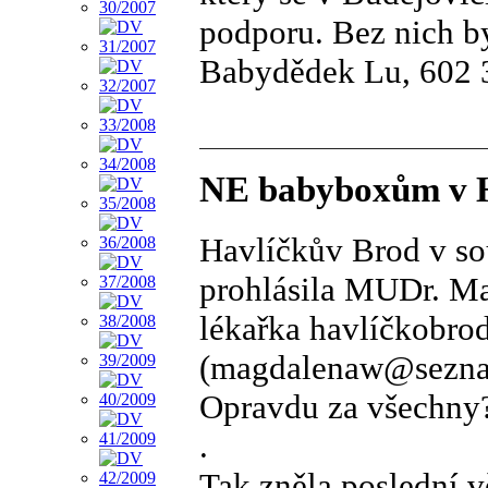
podporu. Bez nich b
Babydědek Lu, 602 
NE babyboxům v H
Havlíčkův Brod v so
prohlásila MUDr. M
lékařka havlíčkobro
(magdalenaw@seznam
Opravdu za všechny
.
Tak zněla poslední v