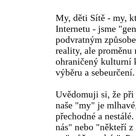
My, děti Sítě - my, k
Internetu - jsme "gen
podvratným způsobem
reality, ale proměnu
ohraničený kulturní
výběru a sebeurčení.
Uvědomuji si, že při
naše "my" je mlhavé,
přechodné a nestálé
nás" nebo "někteří 