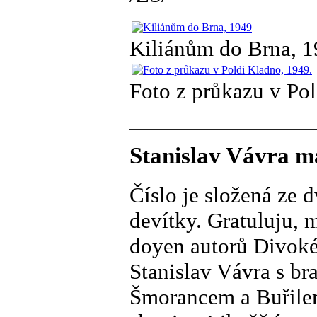
Kiliánům do Brna, 
Foto z průkazu v Po
Stanislav Vávra m
Číslo je složená ze 
devítky. Gratuluju, m
doyen autorů Divokéh
Stanislav Vávra s br
Šmorancem a Buřilem