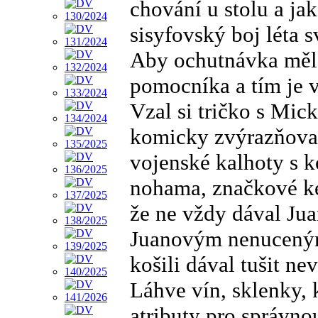
chování u stolu a ja
sisyfovský boj léta s
Aby ochutnávka měla
pomocníka a tím je vž
Vzal si tričko s Mi
komicky zvýrazňoval
vojenské kalhoty s 
nohama, značkové ke
že ne vždy dával Jua
Juanovým nenuceným
košili dával tušit ne
Láhve vín, sklenky, 
atributy pro správn