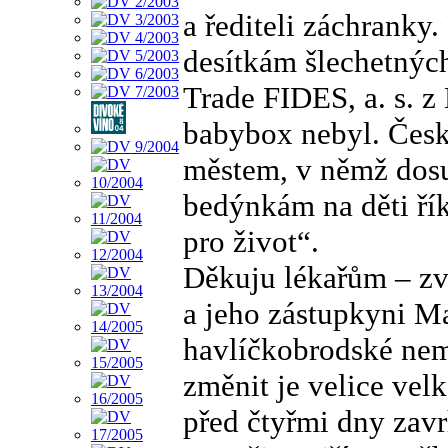
a řediteli záchranky
desítkám šlechetných
Trade FIDES, a. s. z
babybox nebyl. Česk
městem, v němž dosu
bedýnkám na děti říka
pro život“.
Děkuju lékařům – zv
a jeho zástupkyni M
havlíčkobrodské nem
změnit je velice velk
před čtyřmi dny zavr