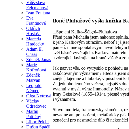
Vítězslava
Felcmanová
Ivan Fontana
Eva
Iloně Pluhařové vyšla knížka K
Frantinová
Oldřich
...Spojení Kafka–Ščigol–Pluhařová
Hostaša
Přání pana Michaila jsem nakonec splnila
Marcela
k jeho Kafkovým obrazům, neboť i já jse
Hradecký
pamětí, i mne spoutal svým neviditelným 
Adam El
svět básně vyvěrající z Kafkova naturelu
Chaar
a zdrcující, lavírující na hraně vášně a zouf
Zdeněk Janas
Marie
Jak nazvat vše, co vytrysklo z pohledu na
Kofroňová
zakódovaným významem? Hledala jsem sl
Zdeněk
znějící, tajemné a hluboké, v působení k
Marvan
Za jednoho temného večera, nejspíš s d
Leopold
vytanul v mysli výraz Immortelly. Název s
Němec
Irmy Geisslové (1855–1914), přesně vyst
Olga Nytrová
i významem.
Václav
Odradovec
Slovo imortela, francouzsky slaměnka, ozn
Martin
nevadne ani po usušení, metaforicky pak l
Patřičný
označení pro nesmrtelné dílo či nekončící 
Libor Peichl
Dušan Spáčil