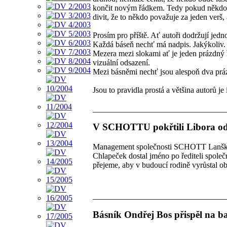
končit novým řádkem. Tedy pokud někdo m
divit, že to někdo považuje za jeden verš, 
Prosím pro příště. Ať autoři dodržují jedn
Každá báseň nechť má nadpis. Jakýkoliv.
Mezera mezi slokami ať je jeden prázdný ř
vizuální odsazení.
Mezi básněmi nechť jsou alespoň dva prá
Jsou to pravidla prostá a většina autorů je
V SCHOTTU pokřtili Libora od
Management společnosti SCHOTT Lanškro
Chlapeček dostal jméno po řediteli společ
přejeme, aby v budoucí rodině vyrůstal o
Básník Ondřej Bos přispěl na b