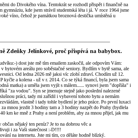
němi do Divokého vína. Tentokrát se rozhodl přispět i finančně na
 gymnáziu, kde jsem strávil studentská léta i já. V roce 1964 jsme
voké víno, čehož je památkou broznová destička umístěná u
yně Zdeňky Jelínkové, proč přispívá na babybox.
udvíku:-) dost jste mě tím emailem zaskočil, ale odpovím Vám:
 v bytovém areálu pro soběstačné seniory. Bydlím v bytě sama, ale
vesnici. Od ledna 2026 mě jaksi víc zlobí zdraví. Chodím už 12.
kyčle a kolena - už v r. 2014. Co se týká financí, byla jsem sama
dná matka) a uměla jsem vyjít s málem...... synovi jsem "dopřála" i
říká "za vodou". Syn se jmenuje stejně jako poslední nalezené
lušnou práci, tady mi zařídil i vybavení tohoto bytu a nemám
zvládám, vlastně i tady tohle bydlení je jeho práce. Po první luxaci
za mnou jezdit 3 hodiny tam a 3 hodiny nazpět do Prahy (bydlela
0 km ke mně z Prahy a není problém, aby za mnou přijel, jak mu
občas nějaký ten peníz? Je to na dobrou věc a
ji i za Vaši statečnost :-D!!!!
ování na internetu. Jste mi tím, co děláte hodně blízký.