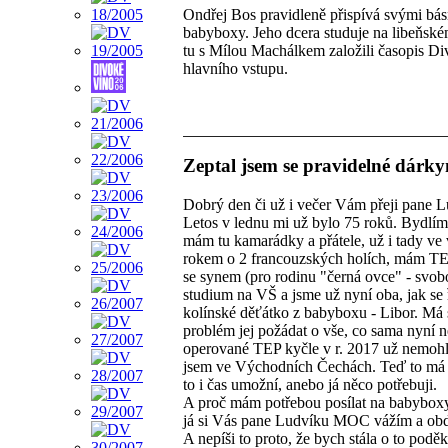
Ondřej Bos pravidleně přispívá svými bás
babyboxy. Jeho dcera studuje na libeňském
tu s Mílou Machálkem založili časopis Di
hlavního vstupu.
Zeptal jsem se pravidelné dárk
Dobrý den či už i večer Vám přeji pane L
Letos v lednu mi už bylo 75 roků. Bydlím
mám tu kamarádky a přátele, už i tady ve 
rokem o 2 francouzských holích, mám TEP 
se synem (pro rodinu "černá ovce" - svobo
studium na VŠ a jsme už nyní oba, jak se 
kolínské děťátko z babyboxu - Libor. Má s
problém jej požádat o vše, co sama nyní ne
operované TEP kyčle v r. 2017 už nemohl 
jsem ve Východních Čechách. Teď to má 4
to i čas umožní, anebo já něco potřebuji.
A proč mám potřebou posílat na babyboxy 
já si Vás pane Ludvíku MOC vážím a obdivu
A nepíši to proto, že bych stála o to poděk