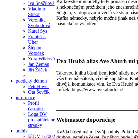
Kafkovské immortelly tedy přinášejí nes
Iva Spáčilová
s nekonečným prožitkem jeho znesmrtelně
Vladimír
Ščigola, za doprovodu veršů ve stylu básni
Stibor
Kafka německy, nebylo možné jinak než v
Veronika
básnického vyjádření.
Svobodová
Karel Sýs
František
Uher
Štěpán
Votoček
Zora Wildová
Eva Hrubá alias Ave Aburh mi p
Jan Zeman
Jiří Žáček
Takovou knihu básní jsem ještě nikdy nev
všechny náležitosti, včetně kapitálku. Kni
poetický démon
dřívější komunikace vím, že Eva Hrubá nep
Petr Havel
knížek. https://www.ave-aburh.cz/
Ota Ševčík
informace
Profil
časopisu
Loga DV
Webmaster doporučuje
pro spřátelené
stránky
archiv
Každá báseň má mít svůj nadpis. Pokud si
druhou, nemůže čekat, že někdo bude lušti