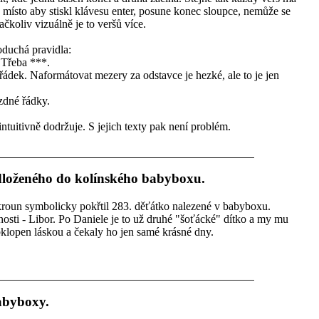
ísto aby stiskl klávesu enter, posune konec sloupce, nemůže se
ačkoliv vizuálně je to veršů více.
oduchá pravidla:
 Třeba ***.
ádek. Naformátovat mezery za odstavce je hezké, ale to je jen
zdné řádky.
 intuitivně dodržuje. S jejich texty pak není problém.
loženého do kolínského babyboxu.
un symbolicky pokřtil 283. děťátko nalezené v babyboxu.
nosti - Libor. Po Daniele je to už druhé "šoťácké" dítko a my mu
bklopen láskou a čekaly ho jen samé krásné dny.
abyboxy.