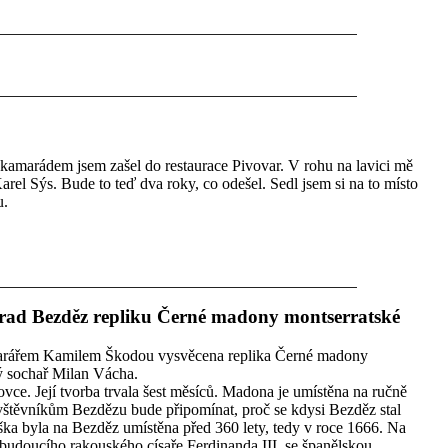
s kamarádem jsem zašel do restaurace Pivovar. V rohu na lavici mě
Karel Sýs. Bude to teď dva roky, co odešel. Sedl jsem si na to místo
u.
hrad Bezděz repliku Černé madony montserratské
farářem Kamilem Škodou vysvěcena replika Černé madony
ý sochař Milan Vácha.
ce. Její tvorba trvala šest měsíců. Madona je umístěna na ručně
štěvníkům Bezdězu bude připomínat, proč se kdysi Bezděz stal
 byla na Bezděz umístěna před 360 lety, tedy v roce 1666. Na
 budoucího rakouského císaře Ferdinanda III. se španělskou