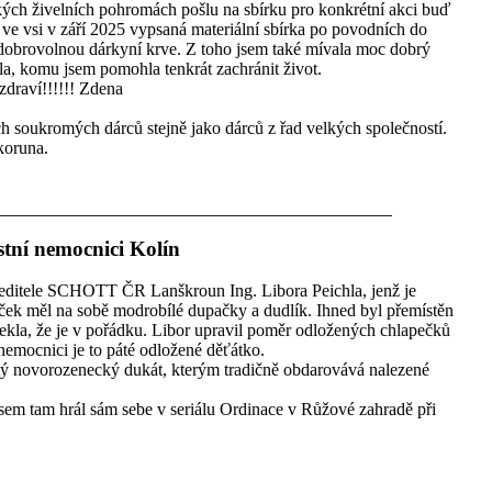
akých živelních pohromách pošlu na sbírku pro konkrétní akci buď
y ve vsi v září 2025 vypsaná materiální sbírka po povodních do
dobrovolnou dárkyní krve. Z toho jsem také mívala moc dobrý
la, komu jsem pomohla tenkrát zachránit život.
draví!!!!!! Zdena
 soukromých dárců stejně jako dárců z řad velkých společností.
koruna.
stní nemocnici Kolín
 ředitele SCHOTT ČR Lanškroun Ing. Libora Peichla, jenž je
k měl na sobě modrobílé dupačky a dudlík. Ihned byl přemístěn
 řekla, že je v pořádku. Libor upravil poměr odložených chlapečků
nemocnici je to páté odložené děťátko.
atý novorozenecký dukát, kterým tradičně obdarovává nalezené
jsem tam hrál sám sebe v seriálu Ordinace v Růžové zahradě při