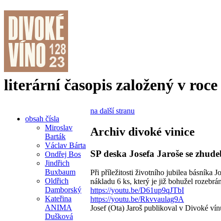
literární časopis založený v roce
na další stranu
obsah čísla
Miroslav
Archiv divoké vinice
Barták
Václav Bárta
SP deska Josefa Jaroše se zhu
Ondřej Bos
Jindřich
Buxbaum
Při příležitosti životního jubilea básník
Oldřich
nákladu 6 ks, který je již bohužel rozebr
Damborský
https://youtu.be/D61up9qJTbI
Kateřina
https://youtu.be/Rkvvaulag9A
ANIMA
Josef (Ota) Jaroš publikoval v Divoké vín
Dušková