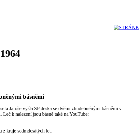
 1964
debněnými básněmi
a Josefa Jaroše vyšla SP deska se dvěmi zhudebněnými básněmi v
án. Leč k nalezení jsou básně také na YouTube:
u z kraje sedmdesátých let.