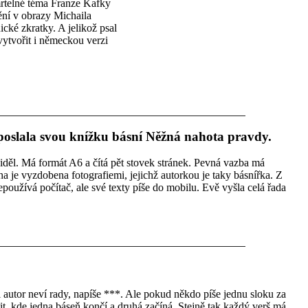
mrtelné téma Franze Kafky
ní v obrazy Michaila
cké zkratky. A jelikož psal
ytvořit i německou verzi
oslala svou knížku básní Něžná nahota pravdy.
iděl. Má formát A6 a čítá pět stovek stránek. Pevná vazba má
ha je vyzdobena fotografiemi, jejichž autorkou je taky básnířka. Z
oužívá počítač, ale své texty píše do mobilu. Evě vyšla celá řada
 autor neví rady, napíše ***. Ale pokud někdo píše jednu sloku za
t, kde jedna báseň končí a druhá začíná. Stejně tak každý verš má