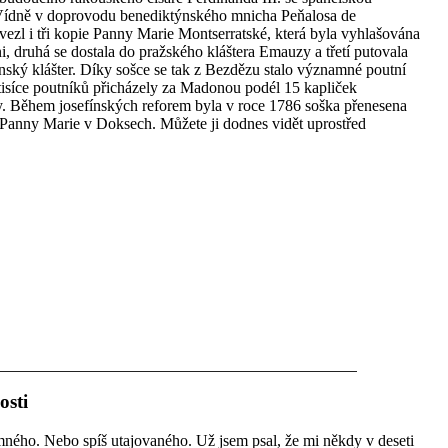
 Vídně v doprovodu benediktýnského mnicha Peňalosa de
ezl i tři kopie Panny Marie Montserratské, která byla vyhlašována
i, druhá se dostala do pražského kláštera Emauzy a třetí putovala
nský klášter. Díky sošce se tak z Bezdězu stalo významné poutní
itisíce poutníků přicházely za Madonou podél 15 kapliček
y. Během josefínských reforem byla v roce 1786 soška přenesena
 Panny Marie v Doksech. Můžete ji dodnes vidět uprostřed
osti
mného. Nebo spíš utajovaného. Už jsem psal, že mi někdy v deseti