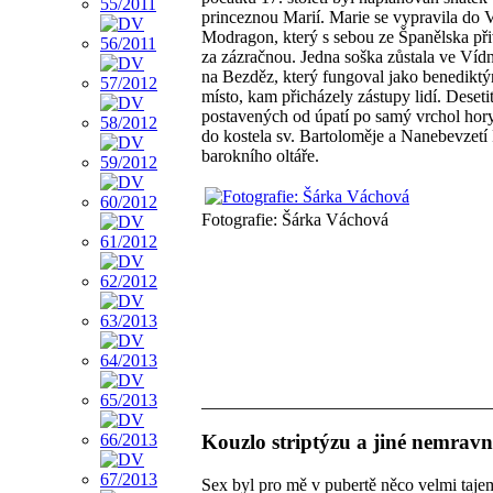
princeznou Marií. Marie se vypravila do
Modragon, který s sebou ze Španělska přiv
za zázračnou. Jedna soška zůstala ve Vídn
na Bezděz, který fungoval jako benediktý
místo, kam přicházely zástupy lidí. Deset
postavených od úpatí po samý vrchol hor
do kostela sv. Bartoloměje a Nanebevzetí
barokního oltáře.
Fotografie: Šárka Váchová
Kouzlo striptýzu a jiné nemravn
Sex byl pro mě v pubertě něco velmi taje