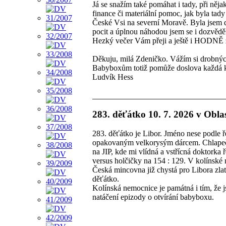
Já se snažím také pomáhat i tady, při něj
finance či materiální pomoc, jak byla tad
České Vsi na severní Moravě. Byla jsem 
pocit a úplnou náhodou jsem se i dozvědě
Hezký večer Vám přeji a ještě i HODNĚ z
Děkuju, milá Zdeničko. Vážím si drobných
Babyboxům totiž pomůže doslova každá 
Ludvík Hess
283. děťátko 10. 7. 2026 v Obla
283. děťátko je Libor. Jméno nese podle
opakovaným velkorysým dárcem. Chlapeče
na JIP, kde mi vlídná a vstřícná doktorka
versus holčičky na 154 : 129. V kolínské 
Česká mincovna již chystá pro Libora zl
děťátko.
Kolínská nemocnice je památná i tím, že 
natáčení epizody o otvírání babyboxu.