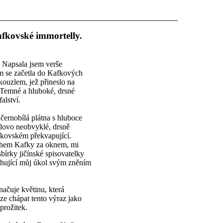
afkovské immortelly.
. Napsala jsem verše
m se začetla do Kafkových
kouzlem, jež přineslo na
. Temné a hluboké, drsné
alství.
 černobílá plátna s hluboce
ovo neobvyklé, drsně
afkovském překvapující.
uchem Kafky za oknem, mi
bírky jičínské spisovatelky
ihující můj úkol svým zněním
ačuje květinu, která
ze chápat tento výraz jako
prožitek.