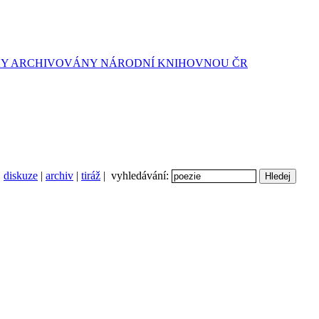
diskuze
|
archiv
|
tiráž
| vyhledávání: