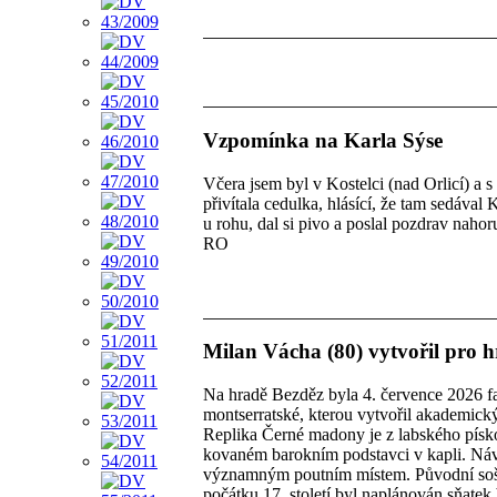
Vzpomínka na Karla Sýse
Včera jsem byl v Kostelci (nad Orlicí) a 
přivítala cedulka, hlásící, že tam sedával 
u rohu, dal si pivo a poslal pozdrav nahor
RO
Milan Vácha (80) vytvořil pro 
Na hradě Bezděz byla 4. července 2026 
montserratské, kterou vytvořil akademick
Replika Černé madony je z labského pískov
kovaném barokním podstavci v kapli. Náv
významným poutním místem. Původní soška
počátku 17. století byl naplánován sňatek