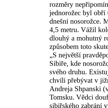
rozměry nepřipomíná
jednorožec byl obří 
dnešní nosorožce. M
4,5 metru. Vážil ko
dlouhý a mohutný ro
způsobem toto skute
„S největší pravděp
Sibiře, kde nosorožc
svého druhu. Existuj
chvíli přebývat v ji
Andreja Shpanski (v 
Tomsku. Vědci douf
sibiřského zabrání 