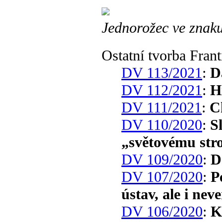
Jednorožec ve znak
Ostatní tvorba Fran
DV 113/2021
:
D
DV 112/2021
:
H
DV 111/2021
:
C
DV 110/2020
:
S
„světovému st
DV 109/2020
:
D
DV 107/2020
:
P
ústav, ale i nev
DV 106/2020
:
K