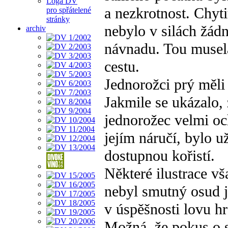
Loga DV
a nezkrotnost. Chyti
pro spřátelené
stránky
nebylo v silách žád
archiv
návnadu. Tou musela
cestu.
Jednorožci prý měli 
Jakmile se ukázalo, 
jednorožec velmi och
jejím náručí, bylo u
dostupnou kořistí.
Některé ilustrace 
nebyl smutný osud j
v úspěšnosti lovu hr
Možná, že pokus o s