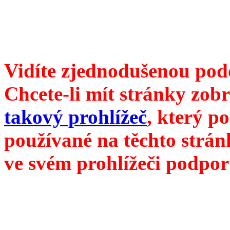
redakce@divokevino.cz
//
///
příští číslo Divokého ví
Vidíte zjednodušenou pod
Chcete-li mít stránky zobr
takový prohlížeč
, který p
používané na těchto strán
ve svém prohlížeči podpor