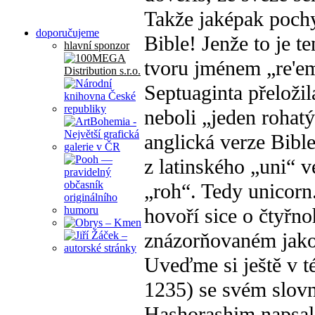
Takže jaképak poch
doporučujeme
Bible! Jenže to je t
hlavní sponzor
tvoru jménem „re'em“
Septuaginta přelož
neboli „jeden rohat
anglická verze Bibl
z latinského „uni“ 
„roh“. Tedy unicorn
hovoří sice o čtyřn
znázorňovaném jako 
Uveďme si ještě v t
1235) se svém slov
Hashorashim napsal,