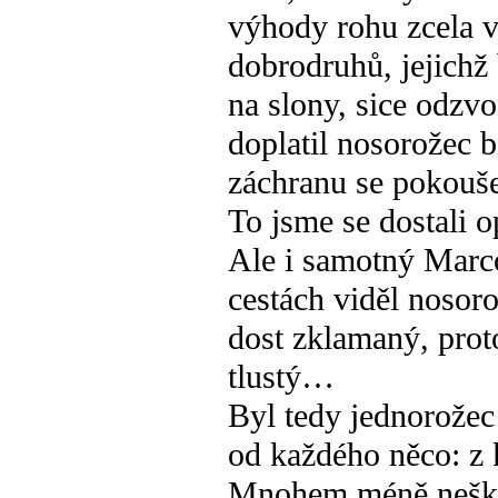
výhody rohu zcela 
dobrodruhů, jejichž
na slony, sice odzvo
doplatil nosorožec 
záchranu se pokouš
To jsme se dostali 
Ale i samotný Marco
cestách viděl nosoro
dost zklamaný, proto
tlustý…
Byl tedy jednorože
od každého něco: z k
Mnohem méně neškod