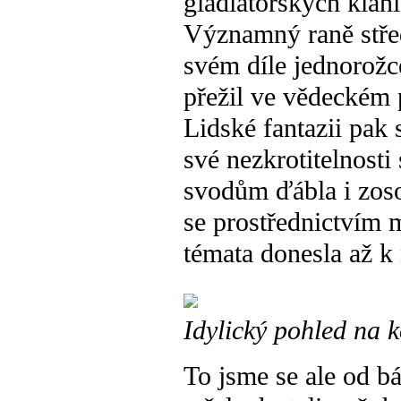
gladiátorských klání
Významný raně střed
svém díle jednorožc
přežil ve vědeckém
Lidské fantazii pak s
své nezkrotitelnost
svodům ďábla i zoso
se prostřednictvím 
témata donesla až k
Idylický pohled na 
To jsme se ale od b