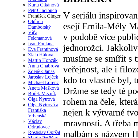
Karla Cikánová
Petr Cincibuch
V seriálu inspirova
František Cinger
Oldřich
esejí Emila-Mély M
Damborský
Víťa
v podobě více public
Felcmanová
Ivan Fontana
jednorožci. Jakkoliv
Eva Frantinová
Zlata Hálová
musíme se smířit s 
Martin Honzák
Anna Chabrová
veřejnost, ale i filo
Zdeněk Janas
Jaroslav Lejček
kdo to vlastně byl, t
Michael Lorenc
Aneta Mašková
Držme se tedy té po
Bořek Mezník
Olga Nytrová
rohem na čele, kter
Olga Nytrová a
nejen k výtvarné tvor
Františka
Vrbenská
mravnosti. A třeba 
Václav
Odradovec
malbám s názvem Ha
Rostislav Opršal
Martin Patřičný