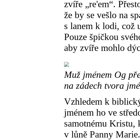
zvíře „re'em“. Přest
že by se vešlo na s
s lanem k lodi, což 
Pouze špičkou svého 
aby zvíře mohlo dý
Muž jménem Og přeži
na zádech tvora jm
Vzhledem k biblick
jménem ho ve středo
samotnému Kristu, k
v lůně Panny Marie