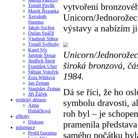
vytvoření bronzové
Tomáš Pavlík
Marek Řezanka
Unicorn/Jednorožec.
Xerodoth
Sigmius
výstavy a nabízím ji 
Jakub Sochor
Dušan Spáčil
Vladimír Stibor
Tomáš Svébohy
Karel Sýs
Unicorn/Jednorožec
Jaromír Šlosar
Jindřich Štreit
široká bronzová, čá
František Uher
Štěpán Votoček
1984.
Zora Wildová
Jan Zeman
Stanislav Zeman
Dá se říci, že ho osl
Jiří Žáček
erotický démon
symbolu dravosti, ale
Anna
Hubáčková
roh byl – je schope
přílohy
Diskuse
pramenila představa 
informace
samého počátku byl
Profil časopisu