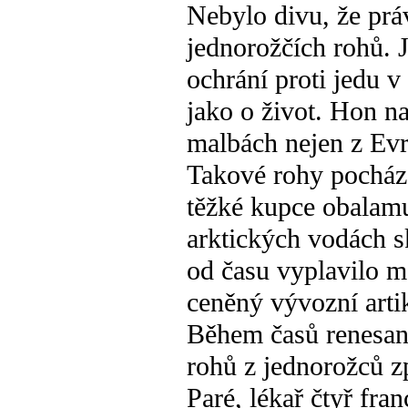
Nebylo divu, že prá
jednorožčích rohů. J
ochrání proti jedu v
jako o život. Hon na
malbách nejen z Evr
Takové rohy pocház
těžké kupce obalamuti
arktických vodách s
od času vyplavilo m
ceněný vývozní artik
Během časů renesanc
rohů z jednorožců z
Paré, lékař čtyř fra