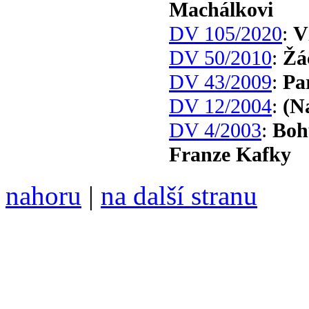
Machálkovi
DV 105/2020
:
V
DV 50/2010
:
Žá
DV 43/2009
:
Pa
DV 12/2004
:
(N
DV 4/2003
:
Boh
Franze Kafky
nahoru
|
na další stranu
Divoké víno 108/2020 vyšl
ISSN 1214-6099 /// samozv
104 00 Praha 10, Hájek 88,