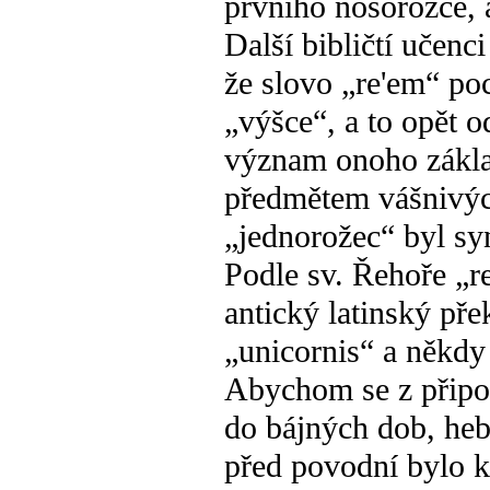
prvního nosorožce, 
Další bibličtí učen
že slovo „re'em“ pochází z רוֹם (ROM), což 
„výšce“, a to opět o
význam onoho základ
předmětem vášnivých
„jednorožec“ byl s
Podle sv. Řehoře „r
antický latinský pře
„unicornis“ a někd
Abychom se z připom
do bájných dob, heb
před povodní bylo