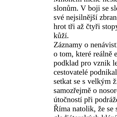
slonům. V boji se s
své nejsilnější zbran
hrot tři až čtyři sto
kůží.
Záznamy o nenávisti
o tom, které reálně 
podklad pro vznik l
cestovatelé podnika
setkat se s velkým ž
samozřejmě o nosor
útočností při podráž
Říma natolik, že se