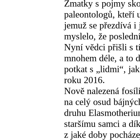
Zmatky s pojmy sk
paleontologů, kteří 
jemuž se přezdívá i
myslelo, že poslední
Nyní vědci přišli s 
mnohem déle, a to do
potkat s „lidmi“, ja
roku 2016.
Nově nalezená fosíl
na celý osud bájnýc
druhu Elasmotheriu
staršímu samci a dí
z jaké doby pocházej