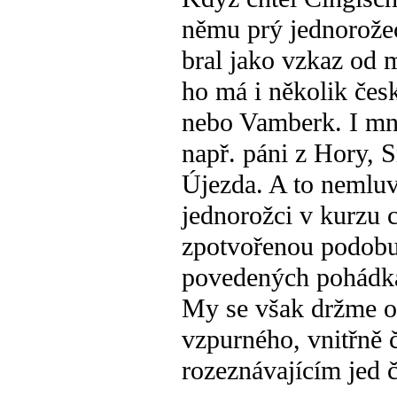
němu prý jednorožec
bral jako vzkaz od 
ho má i několik česk
nebo Vamberk. I mno
např. páni z Hory, 
Újezda. A to nemluv
jednorožci v kurzu 
zpotvořenou podobu
povedených pohádk
My se však držme o
vzpurného, vnitřně 
rozeznávajícím jed č