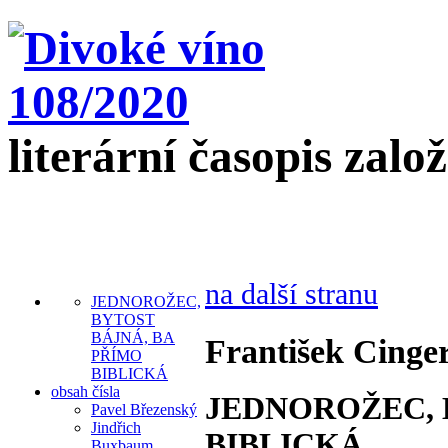
literární časopis zalo
na další stranu
JEDNOROŽEC,
BYTOST
BÁJNÁ, BA
František Cinge
PŘÍMO
BIBLICKÁ
obsah čísla
JEDNOROŽEC, 
Pavel Březenský
Jindřich
BIBLICKÁ
Buxbaum