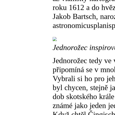
roku 1612 a do hvě
Jakob Bartsch, naro
astronomicusplanisph
Jednorožec inspirova
Jednorožec tedy ve v
připomíná se v mnoh
Vybrali si ho pro j
byl chycen, stejně j
dob skotského krále
známé jako jeden je
Když chtěl Čingischá