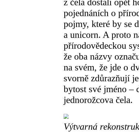
z čela dostali opět
pojednáních o přírod
pojmy, které by se 
a unicorn. A proto n
přírodovědeckou sys
že oba názvy označuj
na svém, že jde o d
svorně zdůrazňují j
bytost své jméno – d
jednorožcova čela.
Výtvarná rekonstruk