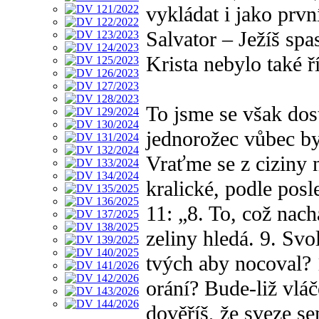
vykládat i jako prv
Salvator – Ježíš spas
Krista nebylo také 
To jsme se však dos
jednorožec vůbec byl
Vraťme se z ciziny 
kralické, podle posl
11: „8. To, což nach
zeliny hledá. 9. Svol
tvých aby nocoval? 
orání? Bude-liž vláč
dověříš, že sveze s