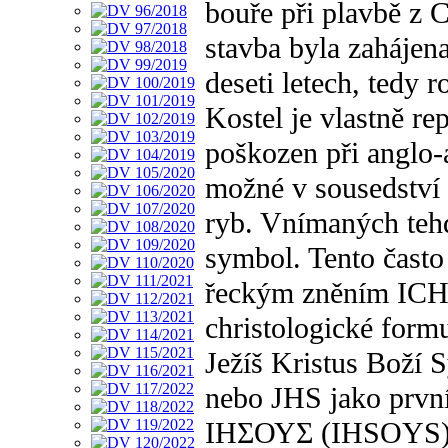
bouře při plavbě z 
stavba byla zahájen
deseti letech, tedy 
Kostel je vlastně re
poškozen při anglo-
možné v sousedství 
ryb. Vnímaných tehd
symbol. Tento čast
řeckým zněním ICH
christologické form
Ježíš Kristus Boží
nebo JHS jako první
ΙΗΣΟΥΣ (IHSOYS). Po