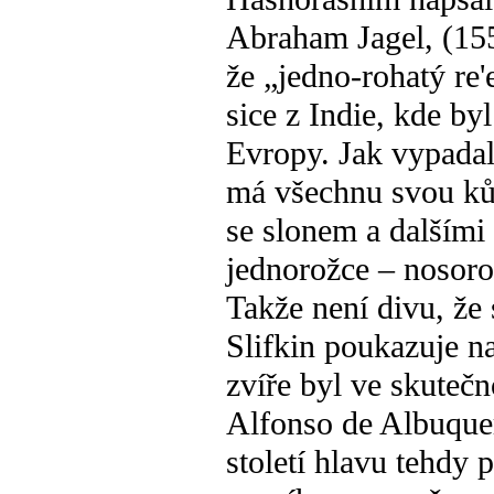
Abraham Jagel, (1553
že „jedno-rohatý re'
sice z Indie, kde by
Evropy. Jak vypadal?
má všechnu svou kůž
se slonem a dalšími 
jednorožce – nosoro
Takže není divu, že 
Slifkin poukazuje n
zvíře byl ve skuteč
Alfonso de Albuquer
století hlavu tehdy 