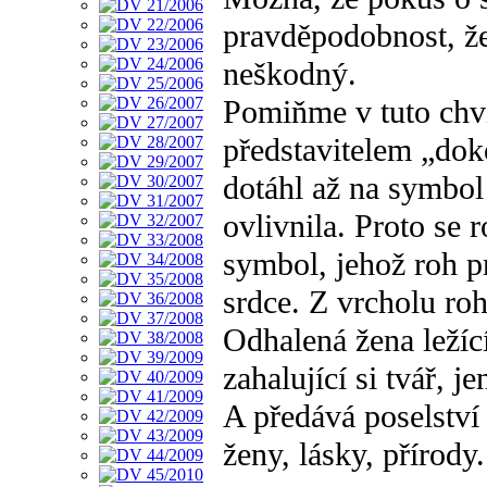
pravděpodobnost, že
neškodný.
Pomiňme v tuto chví
představitelem „dok
dotáhl až na symbol
ovlivnila. Proto se 
symbol, jehož roh 
srdce. Z vrcholu ro
Odhalená žena ležíc
zahalující si tvář, 
A předává poselství 
ženy, lásky, přírody.