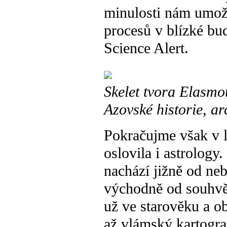
minulosti nám umožň
procesů v blízké bu
Science Alert.
Skelet tvora Elasm
Azovské historie, ar
Pokračujme však v l
oslovila i astrolog
nachází jižně od ne
východně od souhvě
už ve starověku a o
až vlámský kartogra