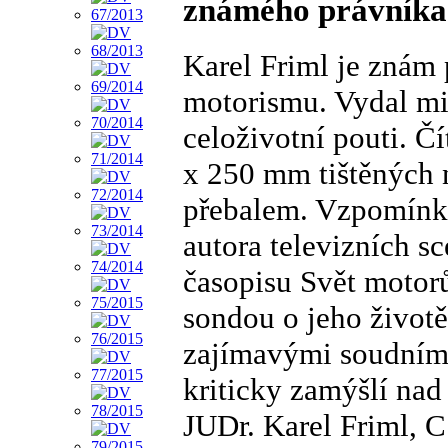
známého právníka
Karel Friml je znám 
motorismu. Vydal mi
celoživotní pouti. Č
x 250 mm tištěných 
přebalem. Vzpomínky
autora televizních s
časopisu Svět motor
sondou o jeho životě,
zajímavými soudními
kriticky zamýšlí nad
JUDr. Karel Friml, C