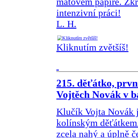
matovém papíře. Zkr
intenzivní práci!
L. H.
Kliknutím zvětšíš!
215. děťátko, první
Vojtěch Novák v b
Klučík Vojta Novák j
kolínským děťátkem.
zcela nahý a úplně č