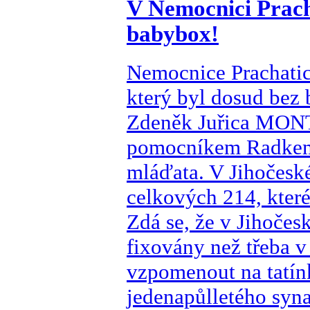
V Nemocnici Pracha
babybox!
Nemocnice Prachatic
který byl dosud bez
Zdeněk Juřica MONT
pomocníkem Radkem 
mláďata. V Jihočeské
celkových 214, které
Zdá se, že v Jihočes
fixovány než třeba v
vzpomenout na tatín
jedenapůlletého syn