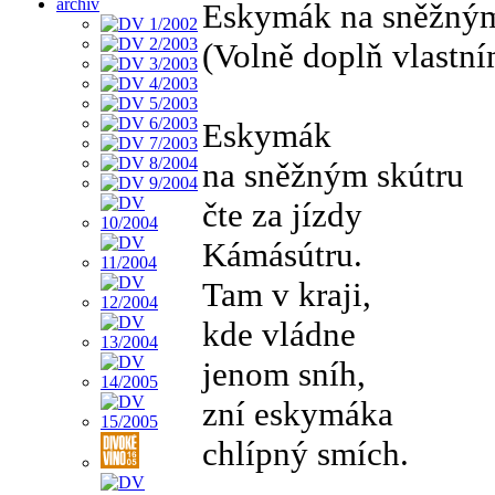
archiv
Eskymák na sněžným
(Volně doplň vlastní
Eskymák
na sněžným skútru
čte za jízdy
Kámásútru.
Tam v kraji,
kde vládne
jenom sníh,
zní eskymáka
chlípný smích.