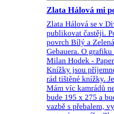
Zlata Hálová mi po
Zlata Hálová se v D
publikovat častěji. 
povrch Bílý a Zelen
Gebauera. O grafiku 
Milan Hodek - Paper
Knížky jsou příjemn
rád tištěné knížky. 
Mám víc kamrádů ne
bude 195 x 275 a bu
vazbě s přebalem, v