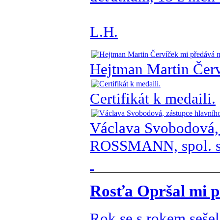
L.H.
Hejtman Martin Červ
Certifikát k medaili.
Václava Svobodová, 
ROSSMANN, spol. s. 
Rosťa Opršal mi p
Rok se s rokem sešel