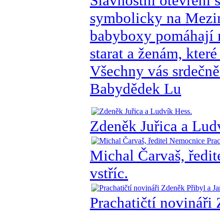
Slavnostní otevření 
symbolicky na Meziná
babyboxy pomáhají m
starat a ženám, kter
Všechny vás srdečně
Babydědek Lu
Zdeněk Juřica a Lud
Michal Čarvaš, ředi
vstříc.
Prachatičtí novináři