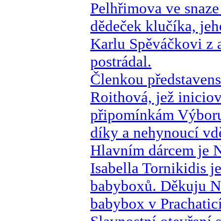
Pelhřimova ve snaze
dědeček klučíka, jeh
Karlu Spěváčkovi z 
postrádal.
Členkou představens
Roithová, jež inicio
připomínkám Výboru p
díky a nehynoucí vd
Hlavním dárcem je Na
Isabella Tornikidis 
babyboxů. Děkuju Na
babybox v Prachatic