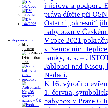
iniciovala podporu 
práva dítěte při OSN
Ostatní „okresní“ ji
babyboxu v Českém K
V roce 2021 pokraču
doporučujeme
hlavní
v Nemocnici Teplic
sponzor
banky, a. s. – JISTO
Jablonci nad Nisou, 
Nadaci.
K 16. výročí otevře
1. června, symbolic
babybox v Praze 6 Ji