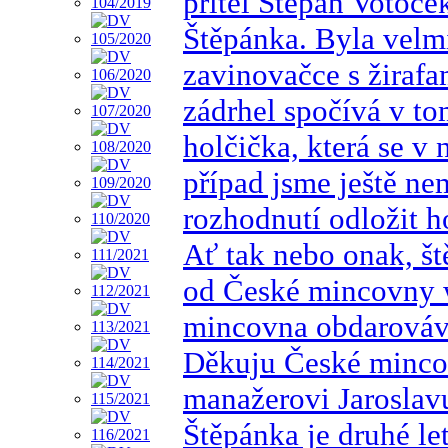
přítel Štěpán Votoče
Štěpánka. Byla velmi
zavinovačce s žirafa
zádrhel spočívá v tom
holčička, která se v
případ jsme ještě ne
rozhodnutí odložit h
Ať tak nebo onak, št
od České mincovny 
mincovna obdarováv
Děkuju České minco
manažerovi Jarosla
Štěpánka je druhé le