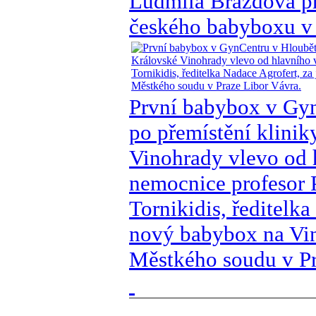
Ludmila Brázdová př
českého babyboxu v 
První babybox v Gy
po přemístění klinik
Vinohrady vlevo od 
nemocnice profesor P
Tornikidis, ředitelk
nový babybox na Vino
Městkého soudu v Pr