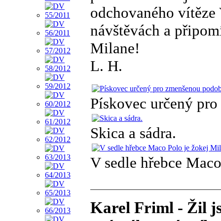
odchovaného vítěze V
návštěvách a připom
Milane!
L. H.
Pískovec určený pro
Skica a sádra.
V sedle hřebce Maco
Karel Friml - Žil j