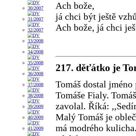
Ach bože,
já chci být ještě vzh
Ach bože, já chci ješ
217. děťátko je T
Tomáš dostal jméno 
Tomáše Fialy. Tomáš
zavolal. Říká: ,,Sed
Malý Tomáš je obleč
má modrého kulicha. 