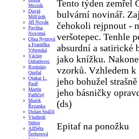
Tento týden zemřel 
Mezník
David
bulvární novinář. Za
Mišťúrik
Jiří Novák
čehokoli rejpnout - n
Pavlína
Novotná
veršotepec. Tenhle p
Olga Nytrová
a Františka
absurdní a satirické 
Vrbenská
Václav
jako knížku. Nakonec
Odradovec
Rostislav
vzorků. Vzhledem k
Opršal
Otakar L.
jeho bohužel strašně
Pasíř
Martin
jeho básničky oprav
Patřičný
Marek
(ds)
Řezanka
Dušan Spáčil
Vladimír
Stibor
Epitaf na ponožku
Alžběta
Šerberová