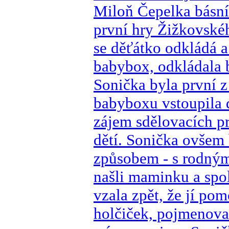
Miloň Čepelka básní
první hry Žižkovské
se děťátko odkládá a
babybox, odkládala 
Sonička byla první z
babyboxu vstoupila 
zájem sdělovacích p
dětí. Sonička ovšem
způsobem - s rodným 
našli maminku a spolu
vzala zpět, že jí po
holčiček, pojmenova