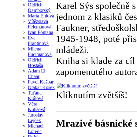
Karel Sýs společně 
Oldřich
Damborský
jednom z klasiků čes
Marta Ehlová
Vítězslava
Faukner, středoškols
Felcmanová
Ivan Fontana
1945-1948, poté přis
Eva
Frantinová
mládeži.
Milena
Fucimanová
Kniha si klade za cí
Oldřich
Hostaša
zapomenutého autor
Adam El
Chaar
Pavel Kašpar
Otakar Kosek
Kliknutím zvětšíš!
Taťána
Králová
Věra
Kulišová
Jaroslav
Lejček
Mrazivé básnické
Michael
Lorenc
Bořek