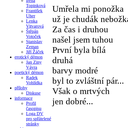
Irena
Topinková
Umřela mi ponožka
František
Uher
už je chudák nebožk
Lenka
Vitvarová
Za čas i druhou
Štěpán
Votoček
našel jsem tuhou
Stanislav
Zeman
První byla bílá
Jiří Žáček
erotický démon
druhá
Jan Ziny
Vávra
barvy modré
poetický démon
Radek
byl to zvláštní pár...
Vohlídka
přílohy
Však o mrtvých
Diskuse
informace
jen dobré...
Profil
časopisu
Loga DV
pro spřátelené
stránky