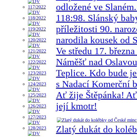
odložené ve Slaném. 
118:98. Slánský baby
příležitosti 90. nar
narodila kousek od 
Ve středu 17. březn
Náměšť nad Oslavou
Teplice. Kdo bude j
s Nadací Komerční b
Ať žije Štěpánka! Ať
její kmotr!
Zlatý dukát do kolé