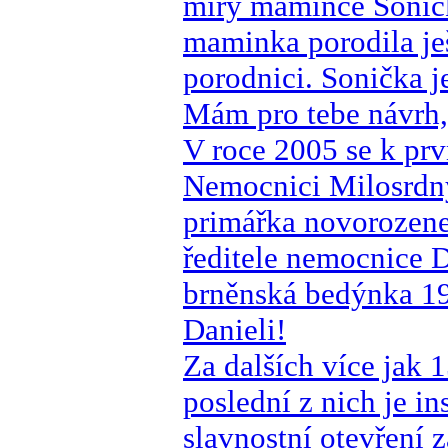
míry mamince Soničky
maminka porodila ješ
porodnici. Sonička j
Mám pro tebe návrh,
V roce 2005 se k pr
Nemocnici Milosrdnýc
primářka novorozen
ředitele nemocnice 
brněnská bedýnka 19
Danieli!
Za dalších více jak 
poslední z nich je i
slavnostní otevření 