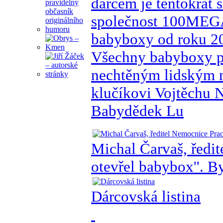
dárcem je tentokrát 
společnost 100MEGA 
babyboxy od roku 20
Všechny babyboxy p
nechtěným lidským 
klučíkovi Vojtěchu 
Babydědek Lu
Michal Čarvaš, ředit
otevřel babybox''. B
Dárcovská listina