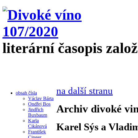
literární časopis zalo
na další stranu
obsah čísla
Václav Bárta
Ondřej Bos
Archiv divoké vin
Jindřich
Buxbaum
Karla
Karel Sýs a Vladim
Cikánová
František
Cinger