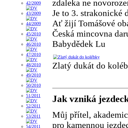
zdaleka ne novoroze
Je to 3. strakonické 
Ať žijí Tomášové ob
Česká mincovna daru
Babydědek Lu
Zlatý dukát do kolé
Jak vzniká jezdec
Můj přítel, akademic
pro kamennou jezde