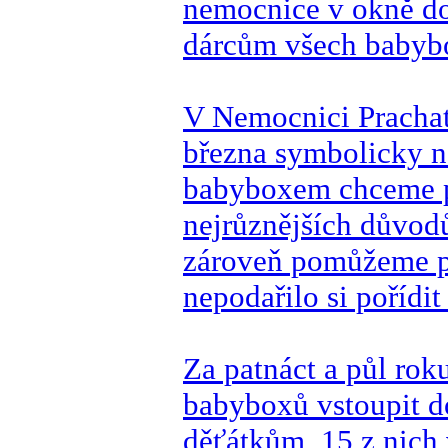
nemocnice v okně do
dárcům všech babybo
V Nemocnici Prachat
března symbolicky n
babyboxem chceme 
nejrůznějších důvod
zároveň pomůžeme př
nepodařilo si pořídit
Za patnáct a půl ro
babyboxů vstoupit d
děťátkům, 15 z nich 