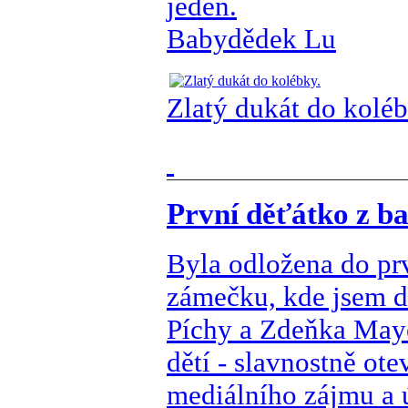
jeden.
Babydědek Lu
Zlatý dukát do koléb
První děťátko z ba
Byla odložena do p
zámečku, kde jsem dí
Píchy a Zdeňka Maye
dětí - slavnostně ot
mediálního zájmu a 