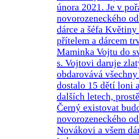
února 2021. Je v poř
novorozeneckého odd
dárce a šéfa Květiny
přítelem a dárcem tr
Maminka Vojtu do sv
s. Vojtovi daruje zl
obdarovává všechny 
dostalo 15 dětí loni 
dalších letech, pros
Černý existovat bud
novorozeneckého odd
Novákovi a všem dár