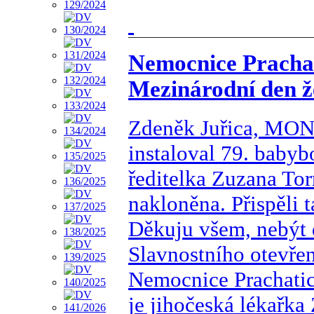
Nemocnice Prachat
Mezinárodní den ž
Zdeněk Juřica, MON
instaloval 79. babyb
ředitelka Zuzana Tor
nakloněna. Přispěli t
Děkuju všem, nebýt 
Slavnostního otevření
Nemocnice Prachati
je jihočeská lékařk