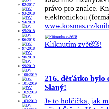
právo pro znalce. Kn
elektronickou (form
www.kosmas.cz/knihy
Kliknutím zvětšíš!
216. děťátko bylo
Slaný!
Je to holčička, jak 