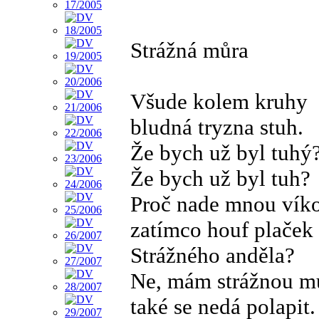
Strážná můra
Všude kolem kruhy
bludná tryzna stuh.
Že bych už byl tuhý
Že bych už byl tuh?
Proč nade mnou víko
zatímco houf plaček
Strážného anděla?
Ne, mám strážnou m
také se nedá polapit.