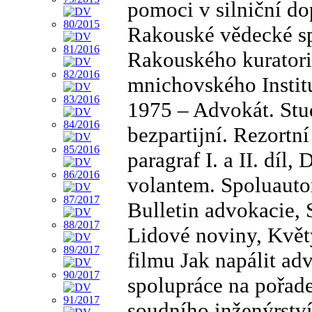
pomoci v silniční do
Rakouské vědecké sp
Rakouského kuratori
mnichovského Instit
1975 – Advokát. Stu
bezpartijní. Rezort
paragraf I. a II. díl, 
volantem. Spoluauto
Bulletin advokacie, 
Lidové noviny, Květy
filmu Jak napálit ad
spolupráce na pořad
soudního inženýrství