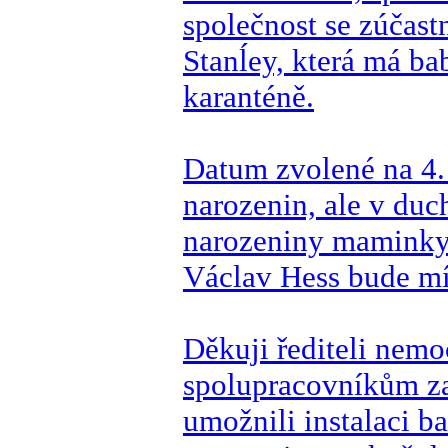
společnost se zúčas
Stanĺey, která má ba
karanténě.
Datum zvolené na 4.
narozenin, ale v duc
narozeniny maminky 
Václav Hess bude mít
Děkuji řediteli nem
spolupracovníkům za 
umožnili instalaci 