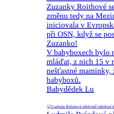
Zuzanky Roithové se 
změnu tedy na Mezin
iniciovala v Evropsk
při OSN, když se pos
Zuzanko!
V babyboxech bylo n
mláďat, z nich 15 v 
nešťastné maminky, ž
babyboxů.
Babydědek Lu