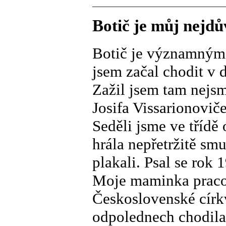
Botič je můj nejdů
Botič je významným
jsem začal chodit v 
Zažil jsem tam nejsm
Josifa Vissarionovič
Seděli jsme ve třídě
hrála nepřetržitě sm
plakali. Psal se rok 
Moje maminka pracov
Československé církv
odpolednech chodila