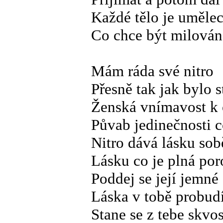
Každé tělo je umělec
Co chce být milová
Mám ráda své nitro
Přesně tak jak bylo 
Ženská vnímavost k o
Půvab jedinečnosti c
Nitro dává lásku so
Lásku co je plná po
Poddej se její jemné
Láska v tobě probudí
Stane se z tebe skvos