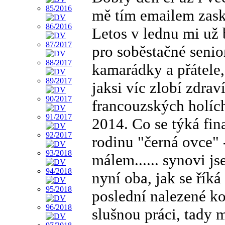
mě tím emailem zask
Letos v lednu mi už
pro soběstačné senio
kamarádky a přátele,
jaksi víc zlobí zdra
francouzských holích
2014. Co se týká fin
rodinu "černá ovce" 
málem...... synovi j
nyní oba, jak se řík
poslední nalezené k
slušnou práci, tady m