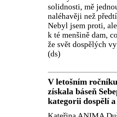
solidnosti, mě jedno
naléhavěji než předtí
Nebyl jsem proti, al
k té menšině dam, c
že svět dospělých vy
(ds)
V letošním ročník
získala báseň Sebe
kategorii dospělí a 
Kateřina ANIMA Du