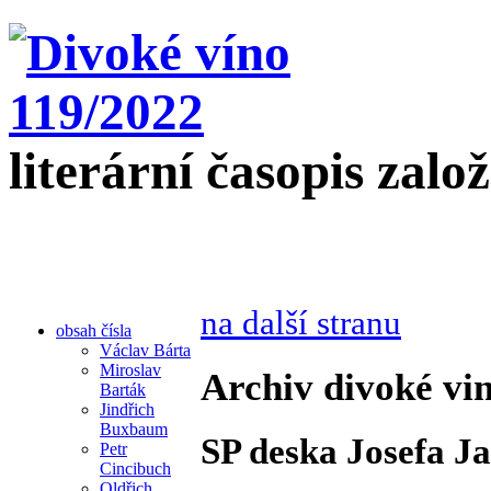
literární časopis zalo
na další stranu
obsah čísla
Václav Bárta
Miroslav
Archiv divoké vin
Barták
Jindřich
Buxbaum
SP deska Josefa J
Petr
Cincibuch
Oldřich