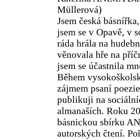
Müllerová)
Jsem česká básnířka,
jsem se v Opavě, v so
ráda hrála na hudebn
věnovala hře na příč
jsem se účastnila mn
Během vysokoškolsk
zájmem psaní poezie 
publikuji na sociální
almanaších. Roku 20
básnickou sbírku 
autorských čtení. Po