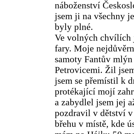
náboženství Českosl
jsem ji na všechny je
byly plné.
Ve volných chvílích 
fary. Moje nejdůvěrn
samoty Fantův mlýn 
Petrovicemi. Žil js
jsem se přemístil k
protékající mojí za
a zabydlel jsem jej 
pozdravil v dětství 
břehu v místě, kde ú