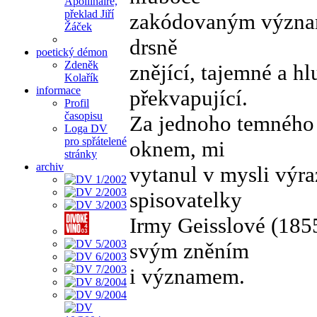
Apollinaire,
překlad Jiří
zakódovaným význam
Žáček
drsně
poetický démon
Zdeněk
znějící, tajemné a 
Kolařík
informace
překvapující.
Profil
časopisu
Za jednoho temného 
Loga DV
pro spřátelené
oknem, mi
stránky
archiv
vytanul v mysli výra
spisovatelky
Irmy Geisslové (1855
svým zněním
i významem.