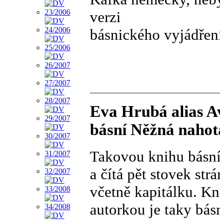
verzi
básnického vyjádřen
Eva Hrubá alias A
básní Něžná nahot
Takovou knihu básní
a čítá pět stovek st
včetně kapitálku. Kn
autorkou je taky bás