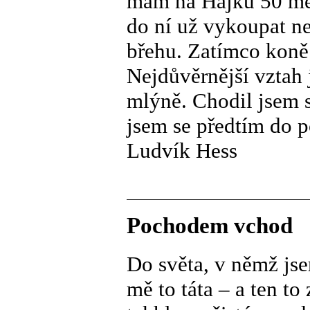
mám na Hájku 50 met
do ní už vykoupat n
břehu. Zatímco koně
Nejdůvěrnější vztah
mlýně. Chodil jsem s
jsem se předtím do p
Ludvík Hess
Pochodem vchod
Do světa, v němž jse
mě to táta – a ten to