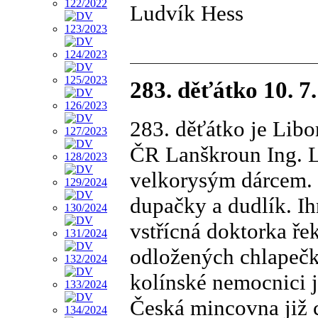
Ludvík Hess
283. děťátko 10. 7
283. děťátko je Lib
ČR Lanškroun Ing. L
velkorysým dárcem. 
dupačky a dudlík. Ih
vstřícná doktorka ře
odložených chlapečk
kolínské nemocnici j
Česká mincovna již 