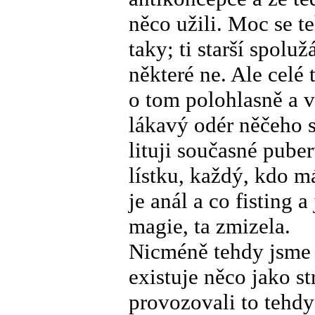
něco užili. Moc se t
taky; ti starší spoluž
některé ne. Ale celé
o tom polohlasně a 
lákavý odér něčeho 
lituji současné pube
lístku, každý, kdo má
je anál a co fisting 
magie, ta zmizela.
Nicméně tehdy jsme s
existuje něco jako s
provozovali to tehd