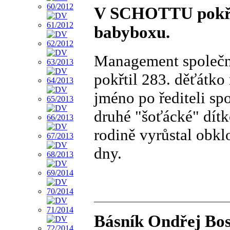
V SCHOTTU pokřti
babyboxu.
Management společ
pokřtil 283. děťátko
jméno po řediteli spo
druhé "šoťácké" dít
rodině vyrůstal obkl
dny.
Básník Ondřej Bos