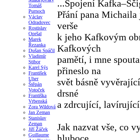
...Spojení Kafka–Šč
Tomáš
Purnoch
Přání pana Michaila 
Václav
Odradovec
verše
Rostislav
Opršal
k jeho Kafkovým obra
Marek
Řezanka
Kafkových
Dušan Spáčil
Vladimír
pamětí, i mne spout
Stibor
Karel Sýs
přineslo na
František
Uher
svět básně vyvěrajíc
Štěpán
Votoček
drsné
Františka
Vrbenská
a zdrcující, lavírujíc
Zora Wildová
Jan Zeman
Stanislav
Zeman
Jak nazvat vše, co v
Jiří Žáček
Guillaume
hluboce