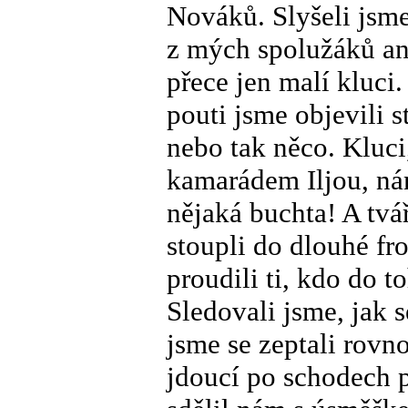
Nováků. Slyšeli jsme
z mých spolužáků an
přece jen malí kluci
pouti jsme objevili 
nebo tak něco. Kluci
kamarádem Iljou, nám
nějaká buchta! A tvář
stoupli do dlouhé fro
proudili ti, kdo do 
Sledovali jsme, jak s
jsme se zeptali rovn
jdoucí po schodech p