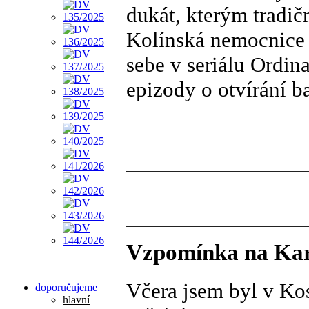
dukát, kterým tradič
Kolínská nemocnice j
sebe v seriálu Ordin
epizody o otvírání 
Vzpomínka na Kar
Včera jsem byl v Kos
doporučujeme
hlavní