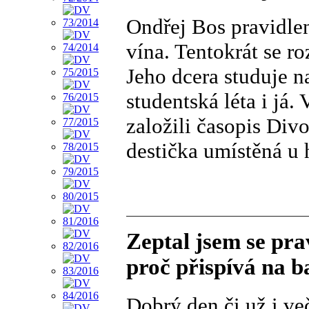
Ondřej Bos pravidle
vína. Tentokrát se r
Jeho dcera studuje n
studentská léta i já
založili časopis Div
destička umístěná u 
Zeptal jsem se pr
proč přispívá na 
Dobrý den či už i ve