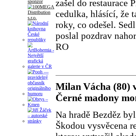
zašel do restaurace P
sponzor
cedulka, hlásící, že
roky, co odešel. Sedl
poslal pozdrav nahor
RO
Milan Vácha (80) v
Černé madony mon
Na hradě Bezděz byl
Škodou vysvěcena re