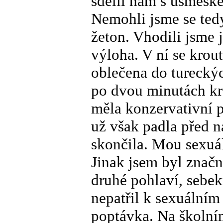
sdělil nám s úsměšk
Nemohli jsme se tedy 
žeton. Vhodili jsme 
výloha. V ní se krou
oblečena do tureckýc
po dvou minutách kro
měla konzervativní p
už však padla před 
skončila. Mou sexuál
Jinak jsem byl značn
druhé pohlaví, sebek
nepatřil k sexuálním
poptávka. Na školním