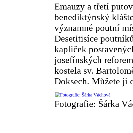
Emauzy a třetí putov
benediktýnský klášte
významné poutní míst
Desetitisíce poutní
kapliček postavenýc
josefínských reforem
kostela sv. Bartolo
Doksech. Můžete ji d
Fotografie: Šárka V