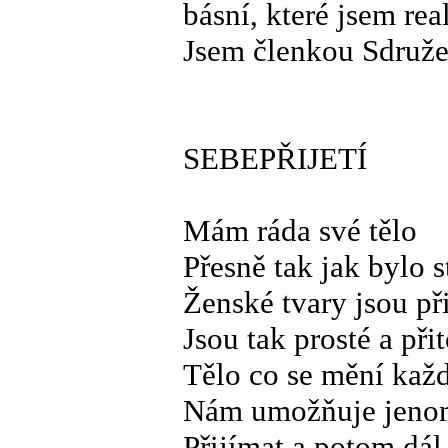
básní, které jsem re
Jsem členkou Sdruže
SEBEPŘIJETÍ
Mám ráda své tělo
Přesně tak jak bylo 
Ženské tvary jsou př
Jsou tak prosté a při
Tělo co se mění kaž
Nám umožňuje jenom 
Přijímat a potom dál