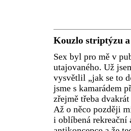
Kouzlo striptýzu a
Sex byl pro mě v pu
utajovaného. Už jsem
vysvětlil „jak se to d
jsme s kamarádem př
zřejmě třeba dvakrát
Až o něco později mi 
i oblíbená rekreační 
antikoncepce a že te