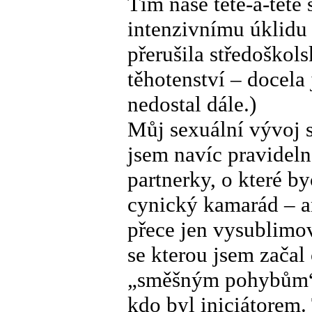
Tím naše tête-à-tête
intenzivnímu úklidu 
přerušila středoško
těhotenství – docela 
nedostal dále.)
Můj sexuální vývoj s
jsem navíc pravideln
partnerky, o které by
cynický kamarád – an
přece jen vysublimov
se kterou jsem začal
„směšným pohybům“. 
kdo byl iniciátorem. 