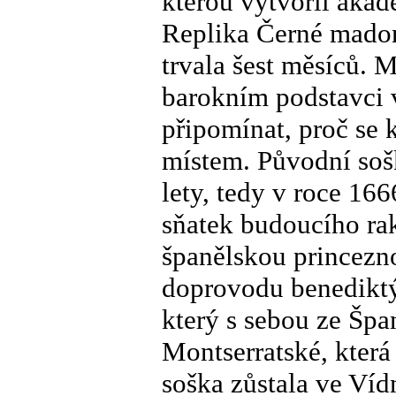
kterou vytvořil aka
Replika Černé madony
trvala šest měsíců.
barokním podstavci 
připomínat, proč se
místem. Původní soš
lety, tedy v roce 16
sňatek budoucího rak
španělskou princezn
doprovodu benedikt
který s sebou ze Špa
Montserratské, která
soška zůstala ve Víd