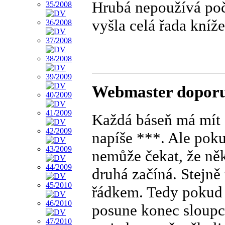
Hrubá nepoužívá počí
vyšla celá řada kníž
Webmaster doporu
Každá báseň má mít s
napíše ***. Ale poku
nemůže čekat, že něk
druhá začíná. Stejn
řádkem. Tedy pokud n
posune konec sloupce