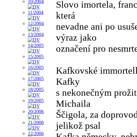
Slovo imortela, fran
která
nevadne ani po usuše
výraz jako
označení pro nesmrte
Kafkovské immortell
Kafky
s nekonečným prožit
Michaila
Ščigola, za doprovod
jelikož psal
Kafka německy, neby