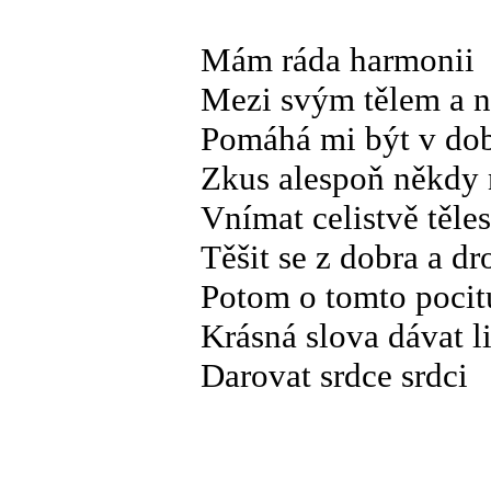
Mám ráda harmonii
Mezi svým tělem a n
Pomáhá mi být v dob
Zkus alespoň někdy 
Vnímat celistvě těles
Těšit se z dobra a d
Potom o tomto pocitu
Krásná slova dávat 
Darovat srdce srdci