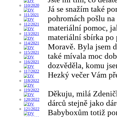
Já se snažím také po
pohromách pošlu na s
materiální pomoc, ja
materiální sbírka po
Moravě. Byla jsem d
také mívala moc dob
dozvěděla, komu jse
Hezký večer Vám pře
Děkuju, milá Zdeni
dárců stejně jako dá
Babyboxům totiž po