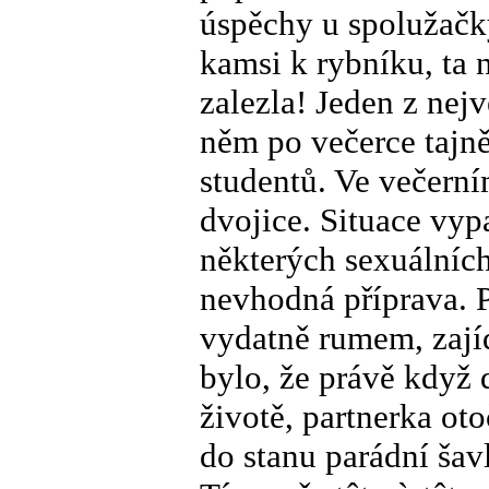
úspěchy u spolužačky
kamsi k rybníku, ta 
zalezla! Jeden z nejv
něm po večerce tajně
studentů. Ve večerním
dvojice. Situace vyp
některých sexuálních
nevhodná příprava. P
vydatně rumem, zají
bylo, že právě když
životě, partnerka ot
do stanu parádní šavl