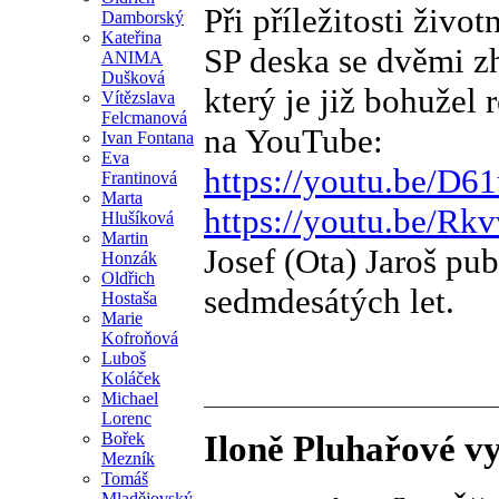
Při příležitosti živo
Damborský
Kateřina
SP deska se dvěmi z
ANIMA
Dušková
který je již bohužel 
Vítězslava
Felcmanová
na YouTube:
Ivan Fontana
Eva
https://youtu.be/D6
Frantinová
Marta
https://youtu.be/Rk
Hlušíková
Martin
Josef (Ota) Jaroš pu
Honzák
Oldřich
sedmdesátých let.
Hostaša
Marie
Kofroňová
Luboš
Koláček
Michael
Lorenc
Bořek
Iloně Pluhařové v
Mezník
Tomáš
Mladějovský