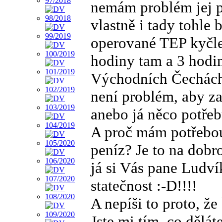
nemám problém jej p
vlastně i tady tohle 
operované TEP kyčle
hodiny tam a 3 hodi
Východních Čechách
není problém, aby za
anebo já něco potřeb
A proč mám potřebou
peníz? Je to na dobr
já si Vás pane Ludv
statečnost :-D!!!!
A nepíši to proto, že
Jste mi tím, co dělát