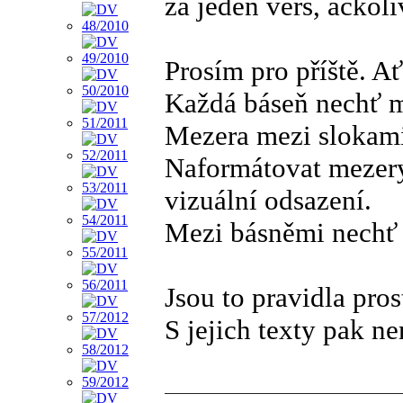
za jeden verš, ačkoli
Prosím pro příště. A
Každá báseň nechť m
Mezera mezi slokami
Naformátovat mezery 
vizuální odsazení.
Mezi básněmi nechť 
Jsou to pravidla pros
S jejich texty pak n