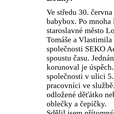
Ve středu 30. června
babybox. Po mnoha l
staroslavné město L
Tomáše a Vlastimila 
společnosti SEKO Aer
spoustu času. Jednán
korunoval je úspěch
společnosti v ulici 5
pracovníci ve službě.
odložené děťátko neb
oblečky a čepičky.
Sdělil jsem přítomn