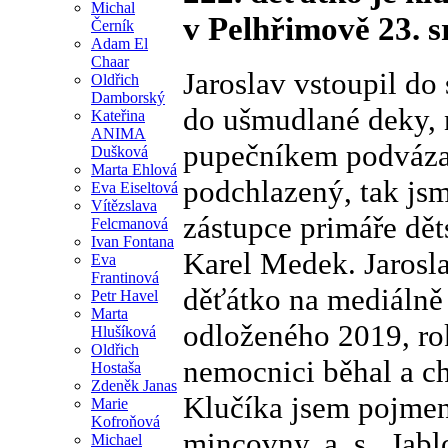
Michal
v Pelhřimově 23. s
Černík
Adam El
Chaar
Jaroslav vstoupil do
Oldřich
Damborský
do ušmudlané deky, 
Kateřina
ANIMA
pupečníkem podvázan
Dušková
Marta Ehlová
podchlazený, tak jsm
Eva Eiseltová
Vítězslava
zástupce primáře dě
Felcmanová
Ivan Fontana
Karel Medek. Jarosl
Eva
Frantinová
děťátko na mediálně
Petr Havel
Marta
odloženého 2019, rok
Hlušíková
Oldřich
nemocnici běhal a ch
Hostaša
Zdeněk Janas
Klučíka jsem pojmen
Marie
Kofroňová
mincovny, a. s., Jab
Michael