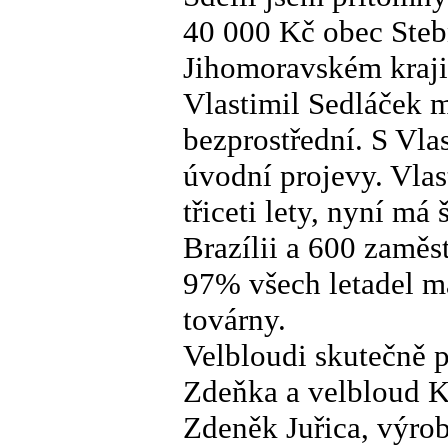
40 000 Kč obec Steb
Jihomoravském kraji
Vlastimil Sedláček m
bezprostřední. S Vlas
úvodní projevy. Vlas
třiceti lety, nyní má
Brazílii a 600 zaměs
97% všech letadel má
továrny.
Velbloudi skutečně př
Zdeňka a velbloud K
Zdeněk Juřica, výro