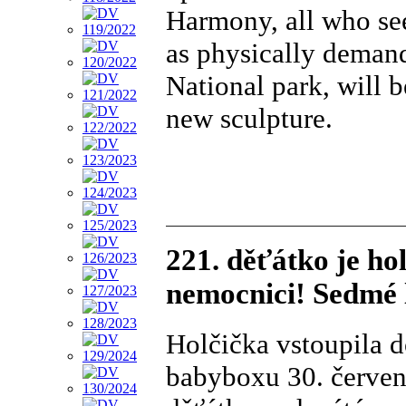
Harmony, all who see
as physically demand
National park, will 
new sculpture.
221. děťátko je h
nemocnici! Sedmé l
Holčička vstoupila 
babyboxu 30. červen