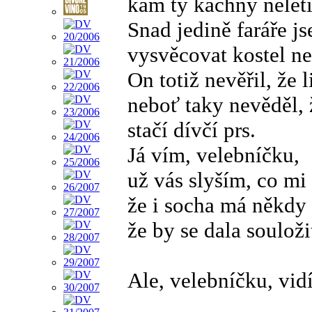
kam ty kachny neletí.
Snad jedině faráře j
vysvěcovat kostel ne
On totiž nevěřil, že l
neboť taky nevěděl, 
stačí dívčí prs.
Já vím, velebníčku,
už vás slyším, co mi 
že i socha má někdy 
že by se dala souloži
Ale, velebníčku, vidí