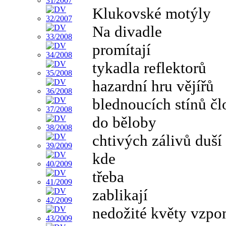
Klukovské motýly
Na divadle
promítají
tykadla reflektorů
hazardní hru vějířů
blednoucích stínů č
do běloby
chtivých zálivů duší
kde
třeba
zablikají
nedožité květy vzp