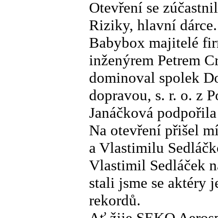
Otevření se zúčastn
Riziky, hlavní dárc
Babybox majitelé fir
inženýrem Petrem Cr
dominoval spolek D
dopravou, s. r. o. z
Janáčková podpořil
Na otevření přišel m
a Vlastimilu Sedláč
Vlastimil Sedláček n
stali jsme se aktéry
rekordů.
Ať žije SEKO Aerospac