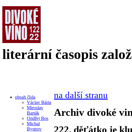
literární časopis zalo
na další stranu
obsah čísla
Václav Bárta
Miroslav
Archiv divoké vin
Barták
Ondřej Bos
Michal
222. děťátko je kl
Bystrov