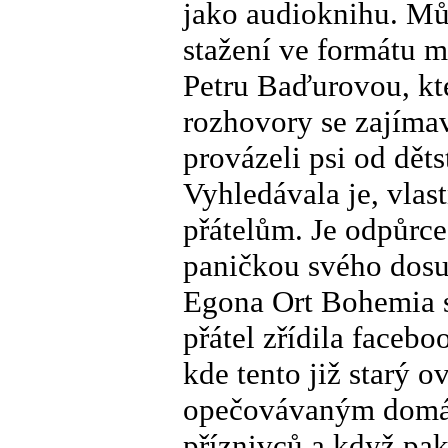
jako audioknihu. Můž
stažení ve formátu 
Petru Baďurovou, kte
rozhovory se zajím
provázeli psi od děts
Vyhledávala je, vlast
přátelům. Je odpůrce 
paničkou svého dosu
Egona Ort Bohemia 
přátel zřídila faceb
kde tento již starý o
opečovávaným domácí
příznivců a když pak