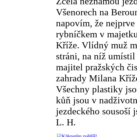
Zcela neznámou jezd
Všenorech na Beroun
napovím, že nejprve 
rybníčkem v majetku
Kříže. Vlídný muž mi
stráni, na níž umíst
majitel pražských či
zahrady Milana Kříže
Všechny plastiky jso
kůň jsou v nadživotn
jezdeckého sousoší 
L. H.