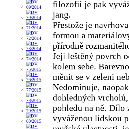
filozofii je pak vyv
jang.
Přestože je navrhov
formou a materiálov
přírodně rozmanitého
Její leštěný povrch o
kolem sebe. Barevno
měnit se v zeleni ne
Nedominuje, naopak 
dohledných vrcholů, 
pohledu na ně. Dílo 
vyváženou lidskou př
mužské vlastnosti, je