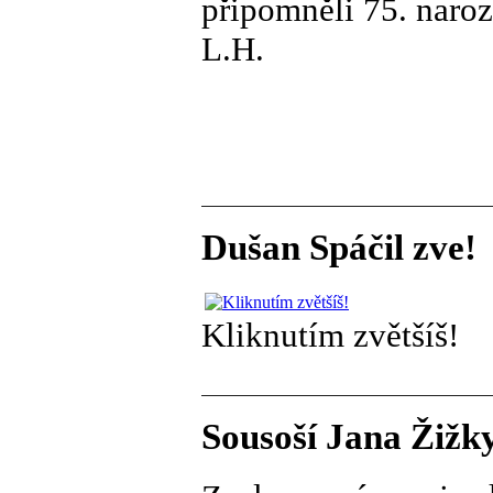
připomněli 75. naroz
L.H.
Dušan Spáčil zve!
Kliknutím zvětšíš!
Sousoší Jana Žižky