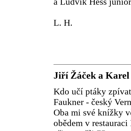
a Ludvík Hess junior
L. H.
Jiří Žáček a Karel
Kdo učí ptáky zpívat
Faukner - český Vern
Oba mi své knížky vě
obědem v restauraci 