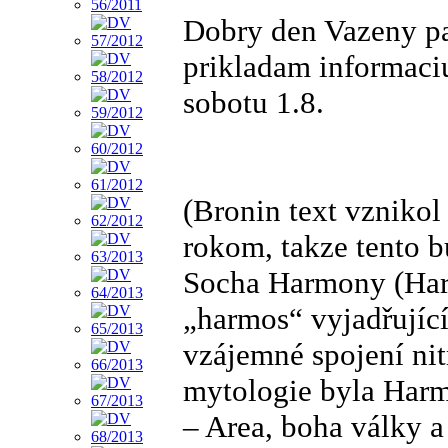
Dobry den Vazeny p
prikladam informaci
sobotu 1.8.
(Bronin text vznikol
rokom, takze tento 
Socha Harmony (Har
„harmos“ vyjadřující
vzájemné spojení nit
mytologie byla Harm
– Area, boha války a