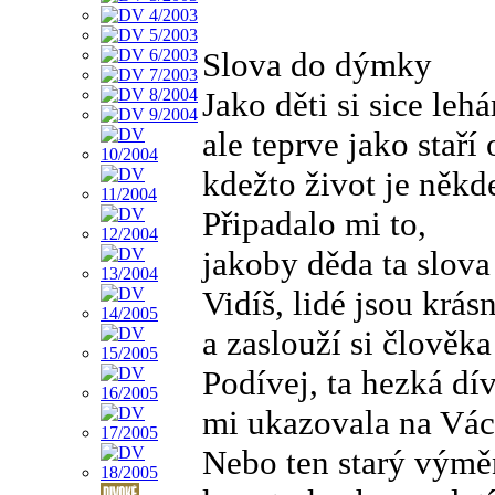
Slova do dýmky
Jako děti si sice lehá
ale teprve jako staří
kdežto život je někd
Připadalo mi to,
jakoby děda ta slov
Vidíš, lidé jsou krásn
a zaslouží si člověka
Podívej, ta hezká dí
mi ukazovala na Vác
Nebo ten starý výměn