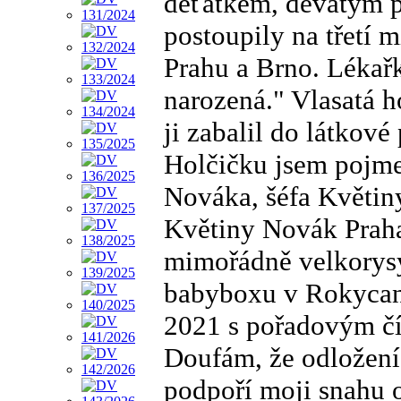
děťátkem, devátým p
postoupily na třetí 
Prahu a Brno. Lékařka
narozená." Vlasatá ho
ji zabalil do látkové
Holčičku jsem pojme
Nováka, šéfa Květin
Květiny Novák Praha
mimořádně velkorysý
babyboxu v Rokycans
2021 s pořadovým čí
Doufám, že odložen
podpoří moji snahu 