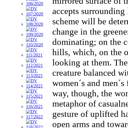
mirrored surface of t
accepts surrounding 
scheme will be deter
change in the greener
dominating; on the co
hills, which, on the
looking at them. Th
creature balanced wi
women´s and men´s fe
way, though, the wom
metaphor of casualnes
gesture of uplifted h
open arms and toward