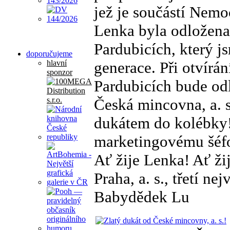
jež je součástí Nemo
Lenka byla odložena
Pardubicích, který j
doporučujeme
generace. Při otvírán
hlavní
sponzor
Pardubicích bude odl
Česká mincovna, a. s
dukátem do kolébky
marketingovému šéf
Ať žije Lenka! Ať ž
Praha, a. s., třetí n
Babydědek Lu