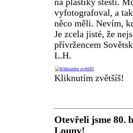
na plastiky štěstí. 
vyfotografoval, a tak
něco měli. Nevím, kd
Je zcela jisté, že n
přívržencem Sovětsk
L.H.
Kliknutím zvětšíš!
Otevřeli jsme 80. 
Louny!