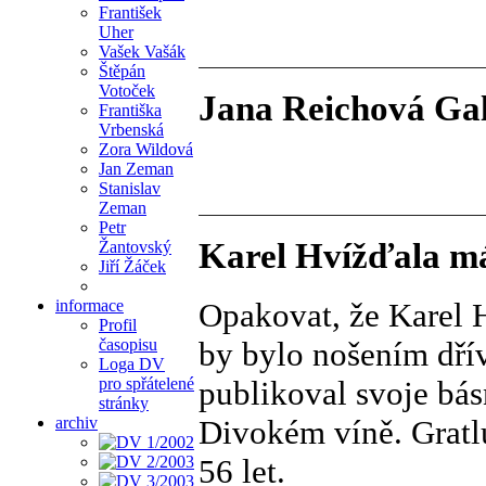
František
Uher
Vašek Vašák
Štěpán
Votoček
Jana Reichová Gal
Františka
Vrbenská
Zora Wildová
Jan Zeman
Stanislav
Zeman
Petr
Karel Hvížďala m
Žantovský
Jiří Žáček
informace
Opakovat, že Karel H
Profil
časopisu
by bylo nošením dřív
Loga DV
pro spřátelené
publikoval svoje bás
stránky
archiv
Divokém víně. Gratlu
56 let.