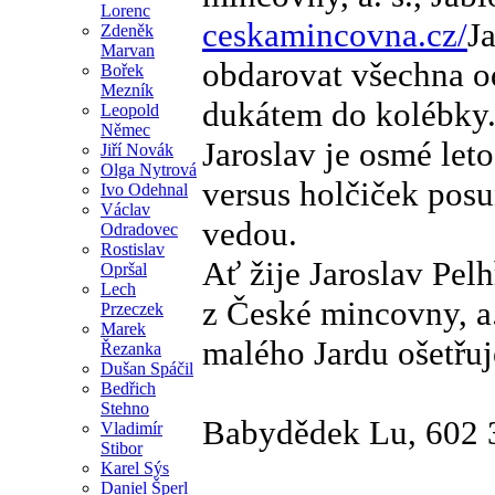
Lorenc
ceskamincovna.cz/
J
Zdeněk
Marvan
obdarovat všechna o
Bořek
Mezník
dukátem do kolébky
Leopold
Němec
Jaroslav je osmé let
Jiří Novák
Olga Nytrová
versus holčiček pos
Ivo Odehnal
Václav
vedou.
Odradovec
Rostislav
Ať žije Jaroslav Pel
Opršal
Lech
z České mincovny, a.
Przeczek
Marek
malého Jardu ošetřuj
Řezanka
Dušan Spáčil
Bedřich
Stehno
Babydědek Lu, 602 
Vladimír
Stibor
Karel Sýs
Daniel Šperl