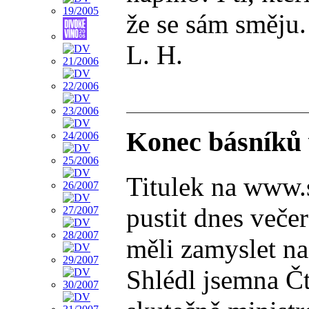
že se sám směju.
L. H.
Konec básníků 
Titulek na www.s
pustit dnes veče
měli zamyslet na
Shlédl jsemna Čt