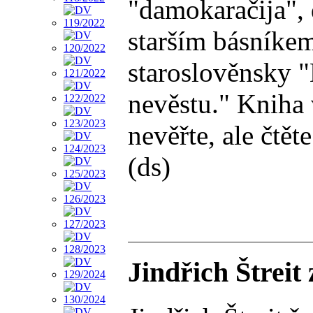
"damokaračija", 
starším básníkem
staroslověnsky "
nevěstu." Kniha 
nevěřte, ale čtět
(ds)
Jindřich Štreit