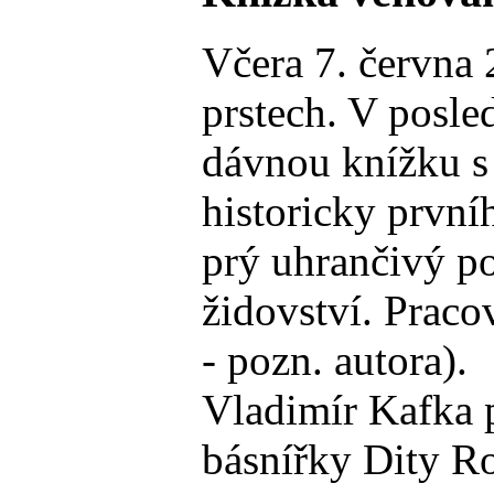
Včera 7. června 
prstech. V posle
dávnou knížku s 
historicky první
prý uhrančivý po
židovství. Praco
- pozn. autora).
Vladimír Kafka p
básnířky Dity Ro