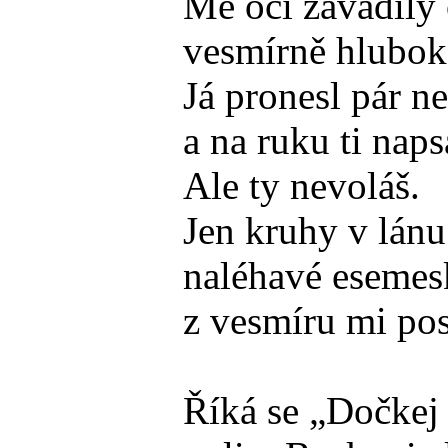
Mé oči zavadily 
vesmírně hlubok
Já pronesl pár n
a na ruku ti naps
Ale ty nevoláš.
Jen kruhy v lánu 
naléhavé esemes
z vesmíru mi pos
Říká se „Dočkej 