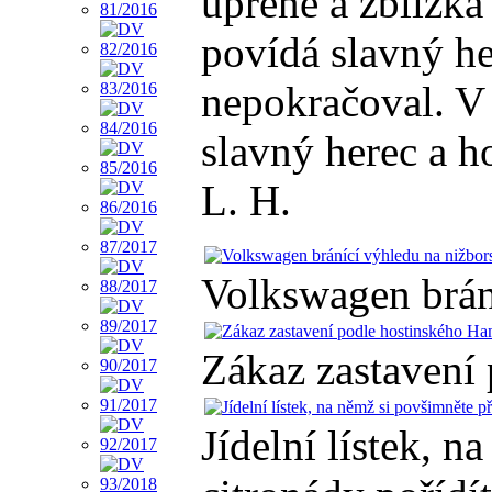
upřeně a zblízka
povídá slavný her
nepokračoval. V 
slavný herec a h
L. H.
Volkswagen brán
Zákaz zastavení
Jídelní lístek, 