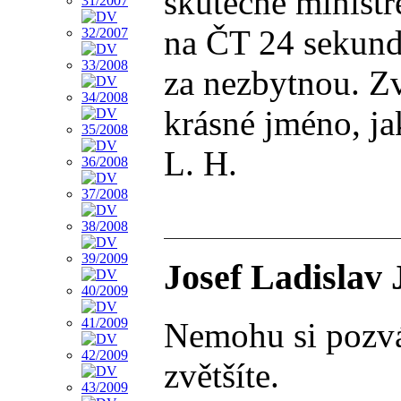
skutečně minist
na ČT 24 sekundo
za nezbytnou. Zv
krásné jméno, ja
L. H.
Josef Ladislav 
Nemohu si pozván
zvětšíte.