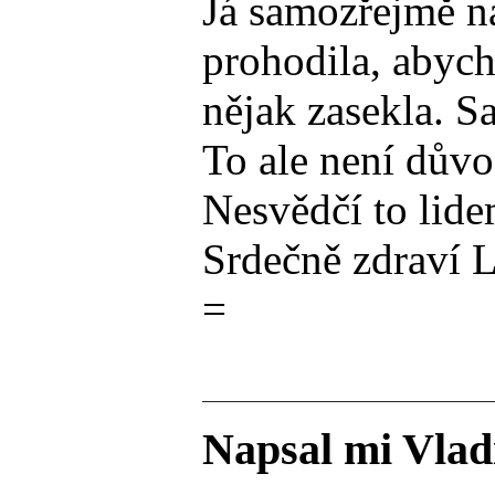
Já samozřejmě na
prohodila, abych
nějak zasekla. S
To ale není důvo
Nesvědčí to lide
Srdečně zdraví 
=
Napsal mi Vlad