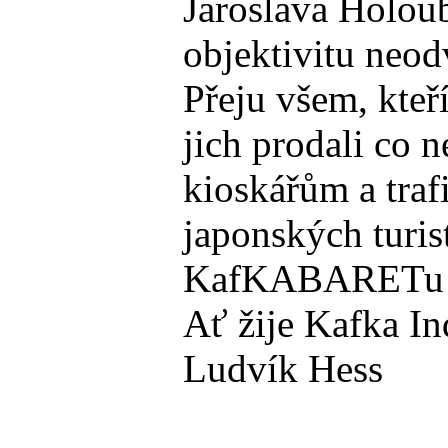
Jaroslava Holoub
objektivitu neod
Přeju všem, kteř
jich prodali co 
kioskářům a traf
japonských turis
KafKABARETu a S
Ať žije Kafka In
Ludvík Hess