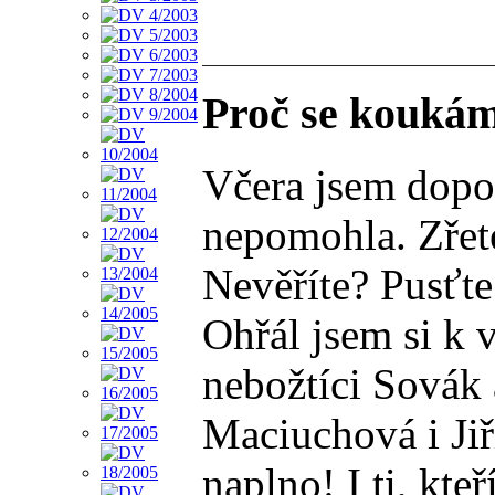
Proč se kouká
Včera jsem dopor
nepomohla. Zřete
Nevěříte? Pusťte 
Ohřál jsem si k v
nebožtíci Sovák 
Maciuchová i Jiř
naplno! I ti, kte