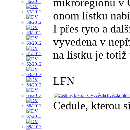
mikroregionu v Č
onom lístku nabí
I přes tyto a da
vyvedena v nepří
na lístku je to
LFN
Cedule, kterou s