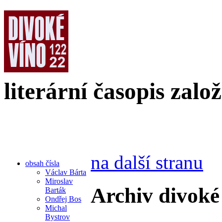
literární časopis zalo
na další stranu
obsah čísla
Václav Bárta
Miroslav
Archiv divoké
Barták
Ondřej Bos
Michal
Bystrov