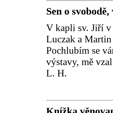
Sen o svobodě, 
V kapli sv. Jiří
Luczak a Martin 
Pochlubím se vám
výstavy, mě vzal
L. H.
Knížka věnovan