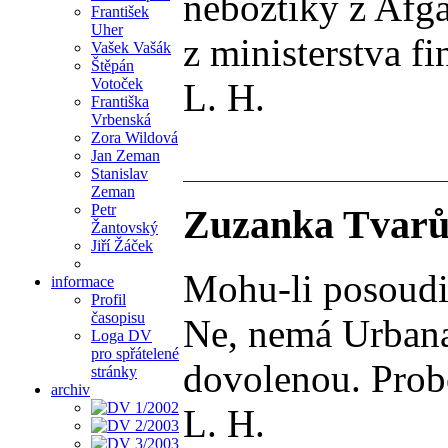
nebožtíky z Afga
František
Uher
z ministerstva fi
Vašek Vašák
Štěpán
Votoček
L. H.
Františka
Vrbenská
Zora Wildová
Jan Zeman
Stanislav
Zeman
Petr
Zuzanka Tvarůž
Žantovský
Jiří Žáček
Mohu-li posoudit
informace
Profil
časopisu
Ne, nemá Urbana 
Loga DV
pro spřátelené
dovolenou. Probo
stránky
archiv
L. H.