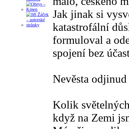
málo, českého mi
Jak jinak si vys
katastrofální dů
formuloval a ode
spojení bez účas
Nevěsta odjinud
Kolik světelných 
když na Zemi jsm