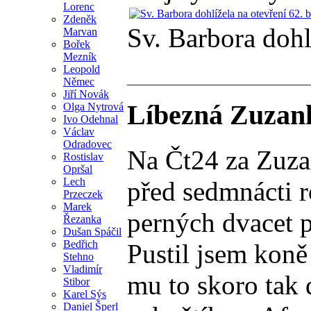
Lorenc
Zdeněk
Sv. Barbora dohl
Marvan
Bořek
Mezník
Leopold
Němec
Jiří Novák
Líbezná Zuzank
Olga Nytrová
Ivo Odehnal
Václav
Odradovec
Na Čt24 za Zuzan
Rostislav
Opršal
Lech
před sedmnácti r
Przeczek
Marek
perných dvacet p
Řezanka
Dušan Spáčil
Bedřich
Pustil jsem koně
Stehno
Vladimír
mu to skoro tak 
Stibor
Karel Sýs
Daniel Šperl