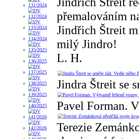
Jindřich Štreit 
přemalováním na 
Jindřich Štreit m
milý Jindro!
L. H.
Jindra Štreit se
Pavel Forman. V
Terezie Zemánko