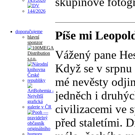
skupinové fotogr
Píše mi Leopol
doporučujeme
hlavní
sponzor
Vážený pane Hes
Když se v srpnu 
mé nevěsty odjin
jedněch i druhýc
civilizacemi ve 
před staletími. 