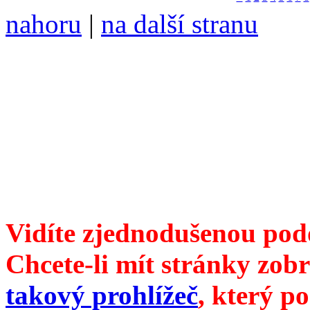
nahoru
|
na další stranu
Divoké víno 122/2022 vyšl
ISSN 1214-6099 ❖ samozva
104 00 Praha 10, Hájek 88
redakce@divokevino.cz
vyjde 19. ledna 2023
Vidíte zjednodušenou pod
Chcete-li mít stránky zobr
takový prohlížeč
, který p