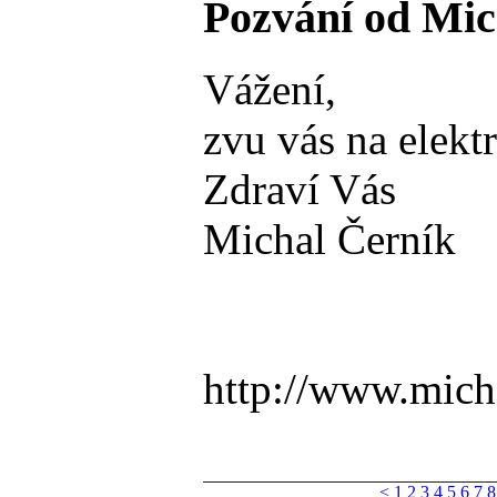
Pozvání od Mic
Vážení,
zvu vás na elekt
Zdraví Vás
Michal Černík
http://www.mich
<
1
2
3
4
5
6
7
8