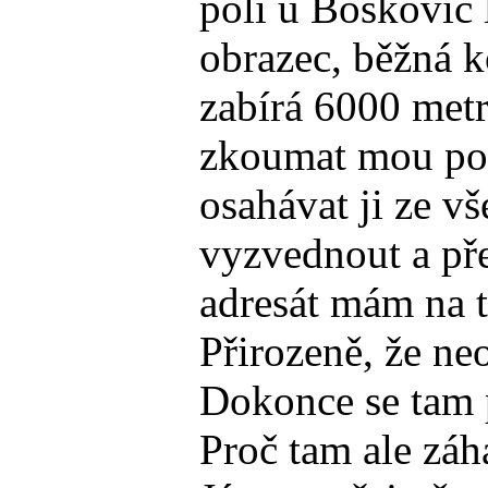
poli u Boskovic 
obrazec, běžná k
zabírá 6000 metr
zkoumat mou poe
osahávat ji ze v
vyzvednout a pře
adresát mám na t
Přirozeně, že ne
Dokonce se tam p
Proč tam ale záh