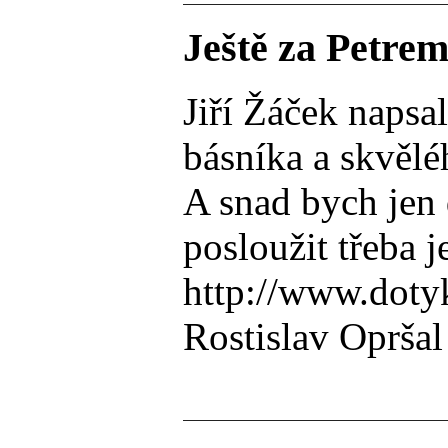
Ještě za Petre
Jiří Žáček naps
básníka a skvělé
A snad bych jen 
posloužit třeba
http://www.doty
Rostislav Opršal