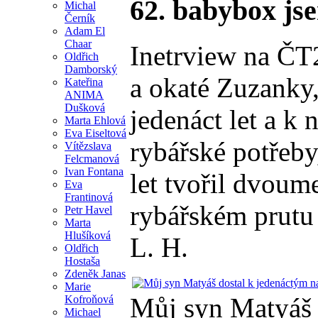
62. babybox js
Michal
Černík
Adam El
Chaar
Inetrview na ČT2
Oldřich
Damborský
a okaté Zuzanky,
Kateřina
ANIMA
Dušková
jedenáct let a k
Marta Ehlová
Eva Eiseltová
rybářské potřeby
Vítězslava
Felcmanová
Ivan Fontana
let tvořil dvou
Eva
Frantinová
rybářském prutu 
Petr Havel
Marta
Hlušíková
L. H.
Oldřich
Hostaša
Zdeněk Janas
Marie
Můj syn Matyáš 
Kofroňová
Michael