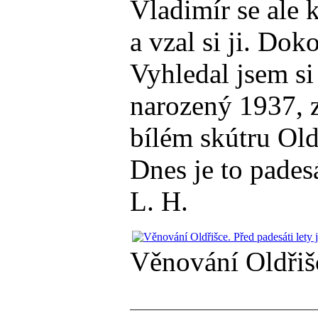
Vladimír se ale 
a vzal si ji. Dok
Vyhledal jsem si
narozený 1937, z
bílém skútru Old
Dnes je to padesá
L. H.
Věnování Oldřišce