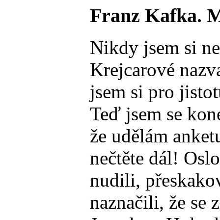
Franz Kafka. Mů
Nikdy jsem si ne
Krejcarové nazva
jsem si pro jist
Teď jsem se kone
že udělám anket
nečtěte dál! Oslo
nudili, přeskakov
naznačili, že se