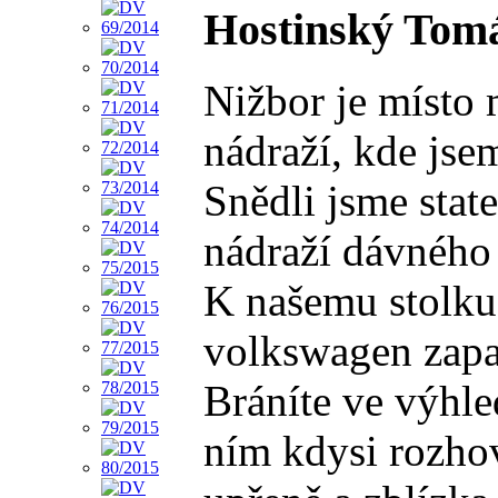
Hostinský Tom
Nižbor je místo 
nádraží, kde jse
Snědli jsme stat
nádraží dávného 
K našemu stolku 
volkswagen zapar
Bráníte ve výhl
ním kdysi rozhov