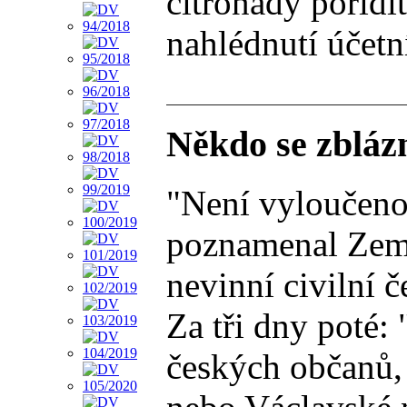
citronády pořídí
nahlédnutí účetn
Někdo se zblázn
"Není vyloučeno,
poznamenal Zeman
nevinní civilní č
Za tři dny poté:
českých občanů,