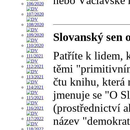
nebo Václavské n
Slovanský sen 
Patříte k lidem,
těmi "primitivní
čtu knihu, která
jmenuje se "O Sl
(prostřednictví 
název "demokrat