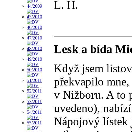
L. H.
Lesk a bída Mi
Když jsem listo
překvapilo mne, 
v Nižboru. A to 
uvedeno), nabízí
Nápojový lístek 