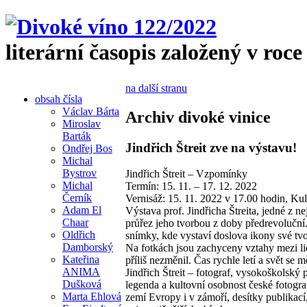
literární časopis založený v roce
na další stranu
obsah čísla
Václav Bárta
Archiv divoké vinice
Miroslav
Barták
Jindřich Štreit zve na výstavu!
Ondřej Bos
Michal
Bystrov
Jindřich Štreit – Vzpomínky
Michal
Termín: 15. 11. – 17. 12. 2022
Černík
Vernisáž: 15. 11. 2022 v 17.00 hodin, Kult
Adam El
Výstava prof. Jindřicha Štreita, jedné z n
Chaar
průřez jeho tvorbou z doby předrevolučn
Oldřich
snímky, kde vystaví doslova ikony své tv
Damborský
Na fotkách jsou zachyceny vztahy mezi lid
Kateřina
příliš nezměnil. Čas rychle letí a svět se m
ANIMA
Jindřich Štreit – fotograf, vysokoškolský p
Dušková
legenda a kultovní osobnost české fotogra
Marta Ehlová
zemí Evropy i v zámoří, desítky publikací,