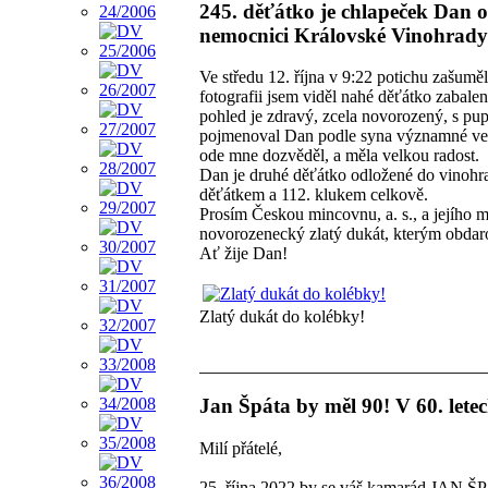
245. děťátko je chlapeček Dan 
nemocnici Královské Vinohrady
Ve středu 12. října v 9:22 potichu zašumě
fotografii jsem viděl nahé děťátko zabalen
pohled je zdravý, zcela novorozený, s pu
pojmenoval Dan podle syna významné velk
ode mne dozvěděl, a měla velkou radost.
Dan je druhé děťátko odložené do vinohra
děťátkem a 112. klukem celkově.
Prosím Českou mincovnu, a. s., a jejího m
novorozenecký zlatý dukát, kterým obdar
Ať žije Dan!
Zlatý dukát do kolébky!
Jan Špáta by měl 90! V 60. letec
Milí přátelé,
25. října 2022 by se váš kamarád JAN ŠPÁ