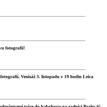
u fotografií!
otografií. Venisáž 3. listopadu v 19 hodin Leica
odročervené tašce do babyboxu na radnici Prahy 6!