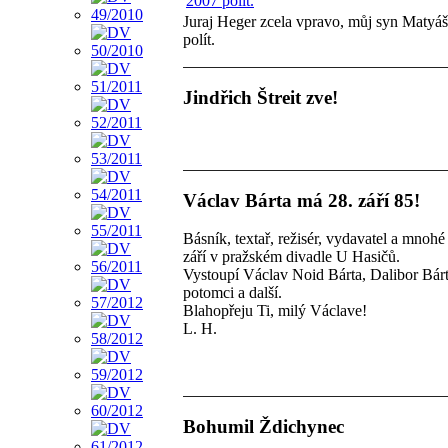
Juraj Heger zcela vpravo, můj syn Matyáš
polít.
Jindřich Štreit zve!
Václav Bárta má 28. září 85!
Básník, textař, režisér, vydavatel a mnohé
září v pražském divadle U Hasičů.
Vystoupí Václav Noid Bárta, Dalibor Bárta
potomci a další.
Blahopřeju Ti, milý Václave!
L. H.
Bohumil Ždichynec