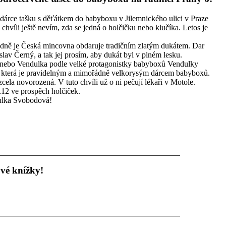
 dárce tašku s děťátkem do babyboxu v Jilemnického ulici v Praze
 chvíli ještě nevím, zda se jedná o holčičku nebo klučíka. Letos je
padně je Česká mincovna obdaruje tradičním zlatým dukátem. Dar
lav Černý, a tak jej prosím, aby dukát byl v plném lesku.
nebo Vendulka podle velké protagonistky babyboxů Vendulky
terá je pravidelným a mimořádně velkorysým dárcem babyboxů.
cela novorozená. V tuto chvíli už o ni pečují lékaři v Motole.
112 ve prospěch holčiček.
dulka Svobodová!
ové knížky!