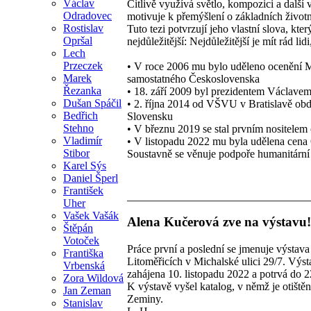
Václav
Citlivě využívá světlo, kompozici a další
Odradovec
motivuje k přemýšlení o základních život
Rostislav
Tuto tezi potvrzují jeho vlastní slova, kt
Opršal
nejdůležitější: Nejdůležitější je mít rád l
Lech
Przeczek
• V roce 2006 mu bylo uděleno ocenění Meda
Marek
samostatného Československa
Řezanka
• 18. září 2009 byl prezidentem Václave
Dušan Spáčil
• 2. října 2014 od VŠVU v Bratislavě obdrž
Bedřich
Slovensku
Stehno
• V březnu 2019 se stal prvním nositelem c
Vladimír
• V listopadu 2022 mu byla udělena cena
Stibor
Soustavně se věnuje podpoře humanitární a
Karel Sýs
Daniel Šperl
František
Uher
Vašek Vašák
Alena Kučerová zve na výstavu!
Štěpán
Votoček
Práce první a poslední se jmenuje výstav
Františka
Litoměřicích v Michalské ulici 29/7. Výst
Vrbenská
zahájena 10. listopadu 2022 a potrvá do 2
Zora Wildová
K výstavě vyšel katalog, v němž je otiště
Jan Zeman
Zeminy.
Stanislav