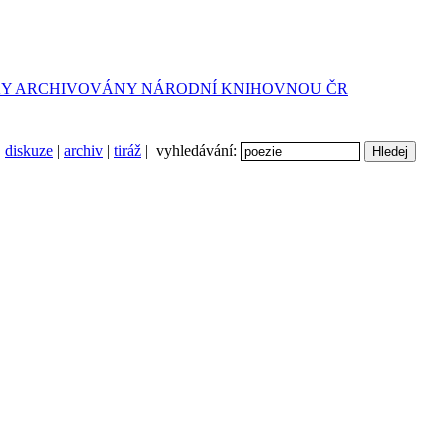
diskuze
|
archiv
|
tiráž
| vyhledávání: