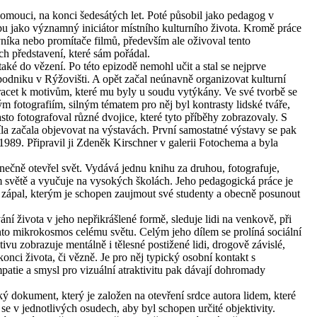
lomouci, na konci šedesátých let. Poté působil jako pedagog v
pu jako významný iniciátor místního kulturního života. Kromě práce
níka nebo promítače filmů, především ale oživoval tento
h představení, které sám pořádal.
aké do vězení. Po této epizodě nemohl učit a stal se nejprve
odniku v Rýžovišti. A opět začal neúnavně organizovat kulturní
racet k motivům, které mu byly u soudu vytýkány. Ve své tvorbě se
ým fotografiím, silným tématem pro něj byl kontrasty lidské tváře,
sto fotografoval různé dvojice, které tyto příběhy zobrazovaly. S
 začala objevovat na výstavách. První samostatné výstavy se pak
1989. Připravil ji Zdeněk Kirschner v galerii Fotochema a byla
čně otevřel svět. Vydává jednu knihu za druhou, fotografuje,
ém světě a vyučuje na vysokých školách. Jeho pedagogická práce je
í zápal, kterým je schopen zaujmout své studenty a obecně posunout
í života v jeho nepřikrášlené formě, sleduje lidi na venkově, při
nto mikrokosmos celému světu. Celým jeho dílem se prolíná sociální
vu zobrazuje mentálně i tělesné postižené lidi, drogově závislé,
konci života, či vězně. Je pro něj typický osobní kontakt s
patie a smysl pro vizuální atraktivitu pak dávají dohromady
ý dokument, který je založen na otevření srdce autora lidem, které
t se v jednotlivých osudech, aby byl schopen určité objektivity.