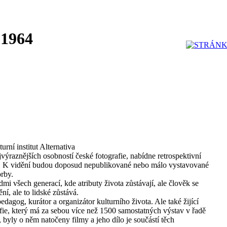
 1964
urní institut Alternativa
ejvýraznějších osobností české fotografie, nabídne retrospektivní
í. K vidění budou doposud nepublikované nebo málo vystavované
orby.
mi všech generací, kde atributy života zůstávají, ale člověk se
ění, ale to lidské zůstává.
edagog, kurátor a organizátor kulturního života. Ale také žijící
fie, který má za sebou více než 1500 samostatných výstav v řadě
 byly o něm natočeny filmy a jeho dílo je součástí těch