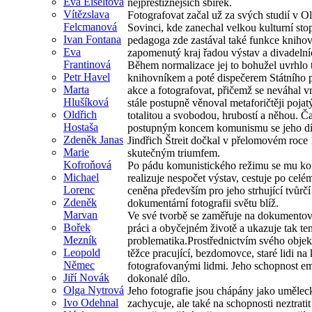
Eva Eiseltová
nejprestižnějších sbírek.
Vítězslava
Fotografovat začal už za svých studií v O
Felcmanová
Sovinci, kde zanechal velkou kulturní sto
Ivan Fontana
pedagoga zde zastával také funkce knihov
Eva
zapomenutý kraj řadou výstav a divadelníc
Frantinová
Během normalizace jej to bohužel uvrhlo t
Petr Havel
knihovníkem a poté dispečerem Státního p
Marta
akce a fotografovat, přičemž se neváhal v
Hlušíková
stále postupně věnoval metaforičtěji pojat
Oldřich
totalitou a svobodou, hrubostí a něhou. Ča
Hostaša
postupným koncem komunismu se jeho díla
Zdeněk Janas
Jindřich Štreit dočkal v přelomovém roce 
Marie
skutečným triumfem.
Kofroňová
Po pádu komunistického režimu se mu kone
Michael
realizuje nespočet výstav, cestuje po cel
Lorenc
ceněna především pro jeho strhující tvůrč
Zdeněk
dokumentární fotografii světu blíž.
Marvan
Ve své tvorbě se zaměřuje na dokumentován
Bořek
práci a obyčejném životě a ukazuje tak te
Mezník
problematika.Prostřednictvím svého objekti
Leopold
těžce pracující, bezdomovce, staré lidi na 
Němec
fotografovanými lidmi. Jeho schopnost em
Jiří Novák
dokonalé dílo.
Olga Nytrová
Jeho fotografie jsou chápány jako uměleck
Ivo Odehnal
zachycuje, ale také na schopnosti neztrati