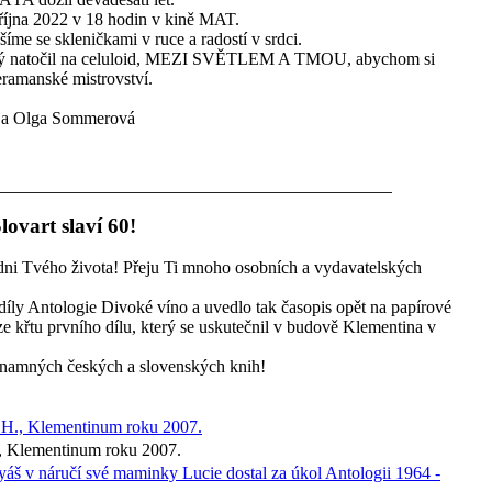
října 2022 v 18 hodin v kině MAT.
šíme se skleničkami v ruce a radostí v srdci.
terý natočil na celuloid, MEZI SVĚTLEM A TMOU, abychom si
ramanské mistrovství.
á a Olga Sommerová
lovart slaví 60!
dni Tvého života! Přeju Ti mnoho osobních a vydavatelských
 díly Antologie Divoké víno a uvedlo tak časopis opět na papírové
ze křtu prvního dílu, který se uskutečnil v budově Klementina v
znamných českých a slovenských knih!
, Klementinum roku 2007.