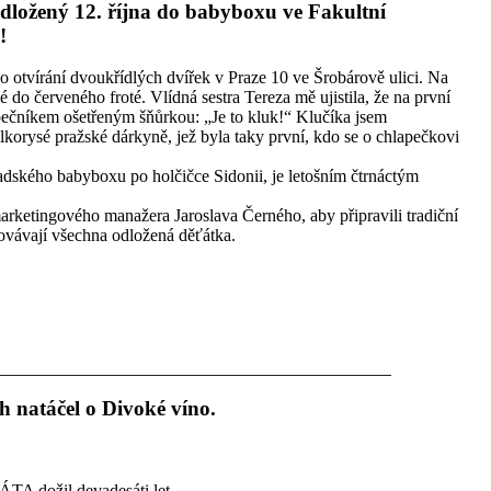
odložený 12. října do babyboxu ve Fakultní
!
lo otvírání dvoukřídlých dvířek v Praze 10 ve Šrobárově ulici. Na
é do červeného froté. Vlídná sestra Tereza mě ujistila, že na první
pečníkem ošetřeným šňůrkou: „Je to kluk!“ Klučíka jsem
orysé pražské dárkyně, jež byla taky první, kdo se o chlapečkovi
dského babyboxu po holčičce Sidonii, je letošním čtrnáctým
arketingového manažera Jaroslava Černého, aby připravili tradiční
ovávají všechna odložená děťátka.
h natáčel o Divoké víno.
TA dožil devadesáti let.