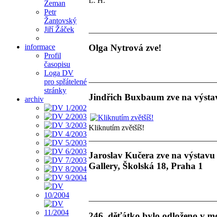
L. H.
Zeman
Petr
Žantovský
Jiří Žáček
Olga Nytrová zve!
informace
Profil
časopisu
Loga DV
pro spřátelené
stránky
Jindřich Buxbaum zve na výstav
archiv
Kliknutím zvětšíš!
Jaroslav Kučera zve na výstavu f
Gallery, Školská 18, Praha 1
246. děťátko bylo odloženo v m