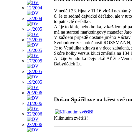
V neděli 23. října v 11:16 vložil neznámý
6. Je to sedmé dejvické děťátko, ale v tuto
to patnácté děťátko.
Ať je to kluk, nebo holka, v každém pří
má na starosti marketingový manažer Jaros
V každém případě dostane jméno Václav 
Svobodové ze společnosti ROSSMANN, k
Je to Vendulka zdravá a v dece zabalená, z
Skóre holky versus kluci změnila na 134:
Ať žije Vendulka Dejvická! Ať žije Ven
Babydědek Lu
Dušan Spáčil zve na křest své n
Kliknutím zvětšíš!