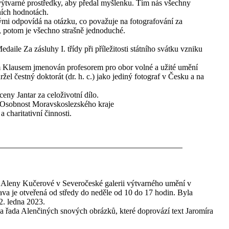
 výtvarné prostředky, aby předal myšlenku. Tím nás všechny
ních hodnotách.
erými odpovídá na otázku, co považuje na fotografování za
idi, potom je všechno strašně jednoduché.
ile Za zásluhy I. třídy při příležitosti státního svátku vzniku
m Klausem jmenován profesorem pro obor volné a užité umění
el čestný doktorát (dr. h. c.) jako jediný fotograf v Česku a na
eny Jantar za celoživotní dílo.
 Osobnost Moravskoslezského kraje
 charitativní činnosti.
a Aleny Kučerové v Severočeské galerii výtvarného umění v
ava je otveřená od středy do neděle od 10 do 17 hodin. Byla
2. ledna 2023.
na řada Alenčiných snových obrázků, které doprovází text Jaromíra