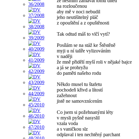
že nesmím zamávat tomu dítěti
na rozloučenou
aby mě v noci nebudil
jeho neutišitelný pláč
z opouštění a z opuštěnosti
Tak odtud máš to vlčí vytí?
Posílám se na stáž ke Štěstěně
myji u ní talíře vylizováním
v naději
že mně přidělí myší roli v nějaké bajce
a já se prohryžu
do paměti našeho rodu
Někdo musel tu štafetu
pochodeň křivd a lítostí
zažehnout
jistě ne samovznícením
Co jsem si požehnanými léty
v mysli pyšně nasyslil
vzala voda
a s vaničkou slz
odplaval i ten nechtěný parchant