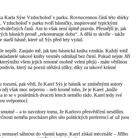
ka Karla Sýse Vzducholoď v parku. Rovnocennou částí této sbírky
k. Vzducholoď v parku tvoří básničky, inspirované typickými
válečných časů. Ani to však není úplně pravda. Přesnější je, jak
vých básních prostě „rekonstruuje dobu“. A dělá to skvěle - takže
e starší básně, které už Sýs před lety vydal.
e nepíši. Zaujalo mě, jak tato básnická kniha vznikla. Každý totiž
kladatelé takové knihy vesměs odmítají bez čtení. Pokud nejste Jiří
kterýmžto všem jejich renomé osobně velmi přeji) - máte většinou
 podivín, který na poezii ulétává (díky, díky za takové krásné
hu rozumí, pak vědí, že Karel Sýs je básník se zmíněnými autory
o něj však moc neperou – neb kromě toho, že je Karel „kníže
a to se v posledních dvaceti letech nemělo rádo. Karel tedy své
nou svépomocí.
t smutné – a to navzdory tomu, že Karlovo přesvědčení nesdílím.
čnosti neměla procházet přes síto politických preferencí ať už jsou
k nemusel sáhnout do vlastní kapsy. Karel získal mecenáše – Jiřího