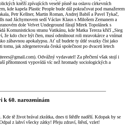
ických kněží zpívajících veselé písně na oslavu církevních
orem, kde kapela Plastic People bude dál pokračovat pod manažerem
ala, Petr Kellner, Martin Roman, Andrej Babiš a Pavel Tykač,
Hills nad Jáchymovem sedí Václav Klaus s Milošem Zemanem a
v uranovém dole Velvet Undeground fárají Mirek Topolánek s
á Komunistickou stranu Vatikánu, kde Matka Tereza křičí „Sieg
 ví, že kdo chce být čten, musí odmítnout roli mravokárce a vnímat
jako zábavnou apokalypsu. Ať už budete ty útlé svazky číst jako
i tomu, jak zdegenerovala česká společnost po dvaceti letech
(jteees@gmail.com). Odvážný vydavatel! Za přečtení však stojí i
naší přítomnosti vypovídá víc než hromady sociologických a
i k 60. narozeninám
. Kde tě život brával zkrátka, dnes ti štědře nadělí. Kdopak by se
dpal z lahví všecky zátky! Přeju zdraví, štěstí, vzlet!