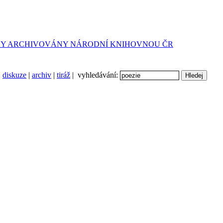
diskuze
|
archiv
|
tiráž
| vyhledávání: