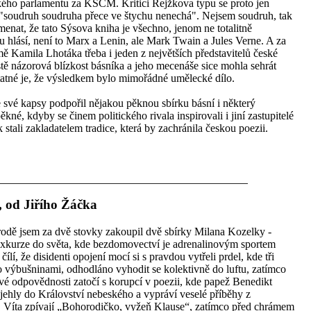
ého parlamentu za KSČM. Kritici Rejžkova typu se proto jen
 "soudruh soudruha přece ve štychu nenechá". Nejsem soudruh, tak
nat, že tato Sýsova kniha je všechno, jenom ne totalitně
 hlásí, není to Marx a Lenin, ale Mark Twain a Jules Verne. A za
 Kamila Lhotáka třeba i jeden z největších představitelů české
tě názorová blízkost básníka a jeho mecenáše sice mohla sehrát
statné je, že výsledkem bylo mimořádné umělecké dílo.
své kapsy podpořil nějakou pěknou sbírku básní i některý
kné, kdyby se činem politického rivala inspirovali i jiní zastupitelé
 stali zakladatelem tradice, která by zachránila českou poezii.
i, od Jiřího Žáčka
odě jsem za dvě stovky zakoupil dvě sbírky Milana Kozelky -
exkurze do světa, kde bezdomovectví je adrenalinovým sportem
 čílí, že disidenti opojení mocí si s pravdou vytřeli prdel, kde tři
o výbušninami, odhodláno vyhodit se kolektivně do luftu, zatímco
ové odpovědnosti zatočí s korupcí v poezii, kde papež Benedikt
hly do Království nebeského a vypráví veselé příběhy z
. Víta zpívají „Bohorodičko, vyžeň Klause“, zatímco před chrámem