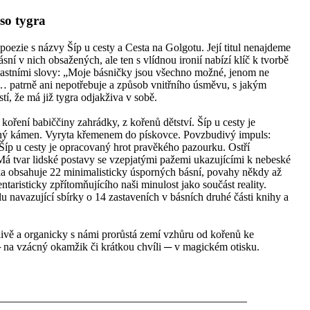
so tygra
ezie s názvy Šíp u cesty a Cesta na Golgotu. Její titul nenajdeme
ní v nich obsažených, ale ten s vlídnou ironií nabízí klíč k tvorbě
lastními slovy: „Moje básničky jsou všechno možné, jenom ne
patrně ani nepotřebuje a způsob vnitřního úsměvu, s jakým
stí, že má již tygra odjakživa v sobě.
koření babiččiny zahrádky, z kořenů dětství. Šíp u cesty je
chý kámen. Vyryta křemenem do pískovce. Povzbudivý impuls:
Šíp u cesty je opracovaný hrot pravěkého pazourku. Ostří
á tvar lidské postavy se vzepjatými pažemi ukazujícími k nebeské
ka obsahuje 22 minimalisticky úsporných básní, povahy někdy až
taristicky zpřítomňujícího naši minulost jako součást reality.
u navazující sbírky o 14 zastaveních v básních druhé části knihy a
livě a organicky s námi prorůstá zemí vzhůru od kořenů ke
na vzácný okamžik či krátkou chvíli ─ v magickém otisku.