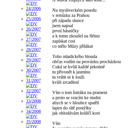
Na mysliveckém posedu
v remízku za Prahou
při západu slunce
jsem napsal
první básničky
a k tomu zkoušel na flétnu
zapískat cosi
co mělo Múzy přilákat
Toho mladického blouda
občas vodím na provázku procházkou
Cuká se kvůli každé prkotině
tu přivonět k jasmínu
tu vrátit se k louži
kvůli zrcadlení
Vím o tom šutráku na prameni
a proto se vracím ke studni
abych se v hloubce spatřil
lapen do sítě postýlky
jak ohlodávám králičí kost
Vím