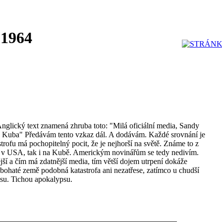
 1964
Anglický text znamená zhruba toto: "Milá oficiální media, Sandy
 Kuba" Předávám tento vzkaz dál. A dodávám. Každé srovnání je
trofu má pochopitelný pocit, že je nejhorší na světě. Známe to z
jak v USA, tak i na Kubě. Americkým novinářům se tedy nedivím.
jší a čím má zdatnější media, tím větší dojem utrpení dokáže
bohaté země podobná katastrofa ani nezatřese, zatímco u chudší
su. Tichou apokalypsu.