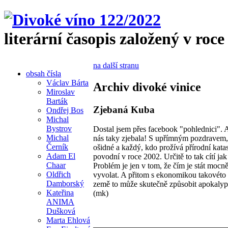
literární časopis založený v roce
na další stranu
obsah čísla
Václav Bárta
Archiv divoké vinice
Miroslav
Barták
Zjebaná Kuba
Ondřej Bos
Michal
Bystrov
Dostal jsem přes facebook "pohlednici". 
Michal
nás taky zjebala! S upřímným pozdravem,
Černík
ošidné a každý, kdo prožívá přírodní katas
Adam El
povodní v roce 2002. Určitě to tak cítí 
Chaar
Problém je jen v tom, že čím je stát mocně
Oldřich
vyvolat. A přitom s ekonomikou takovéto 
Damborský
země to může skutečně způsobit apokalyp
Kateřina
(mk)
ANIMA
Dušková
Marta Ehlová