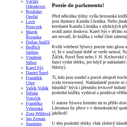
Václav
Poezie do parlamentu!
Odradovec
Rostislav
Před několika týdny vyšla hezounká kníž
Opršal
jsou ilustrace Kamila Lhotáka. Nebo jina
Lech
kresbami Kamila Lhotáka z idylických před
Przeczek
uvádí autor doslovu: Karel Sýs v těchto s
Marek
ani nevadí, že knížka z velké části zahrnuj
Řezanka
Dušan Spáčil
Kvůli velebení Sýsovy poezie tuto glosu al
Bedřich
ví, že v současné době se verše nenosí. Na
Stehno
Žáček, Pavel Šrut nebo J. H. Krchovský (
Vladimír
šanci vydat sbírku, jen když je nakladatel
Stibor
blázny).
Karel Sýs
Daniel Šperl
Ti, kdo jsou soudní a poezii alespoň troc
František
zcela rovnocenný. Nakladatelé poezie se 
Uher
básníků“ bývá i přesmíru levicově hubatý 
Vašek Vašák
poslední knížky vydával a prodával větši
Štěpán
Votoček
U autora Sýsova formátu mi to přišlo dos
Františka
Literatura by přece v v demokratické spole
Vrbenská
jakékoli!
Zora Wildová
Jan Zeman
U této poslední sbírky však zlobivý básní
Stanislav