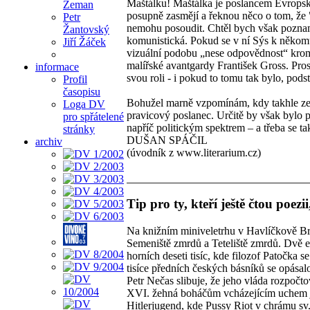
Maštálku! Maštálka je poslancem Evropsk
Zeman
posupně zasmějí a řeknou něco o tom, že
Petr
nemohu posoudit. Chtěl bych však pozname
Žantovský
komunistická. Pokud se v ní Sýs k někomu
Jiří Žáček
vizuální podobu „nese odpovědnost“ kromě
malířské avantgardy František Gross. Pros
informace
svou roli - i pokud to tomu tak bylo, pod
Profil
časopisu
Bohužel marně vzpomínám, kdy takhle ze 
Loga DV
pravicový poslanec. Určitě by však bylo pě
pro spřátelené
napříč politickým spektrem – a třeba se tak
stránky
DUŠAN SPÁČIL
archiv
(úvodník z www.literarium.cz)
Tip pro ty, kteří ještě čtou poezi
Na knižním miniveletrhu v Havlíčkově Br
Semeniště zmrdů a Teteliště zmrdů. Dvě 
horních deseti tisíc, kde filozof Patočka se
tisíce předních českých básníků se opásal
Petr Nečas slibuje, že jeho vláda rozpočt
XVI. žehná boháčům vcházejícím uchem je
Hitlerjugend, kde Pussy Riot v chrámu sv