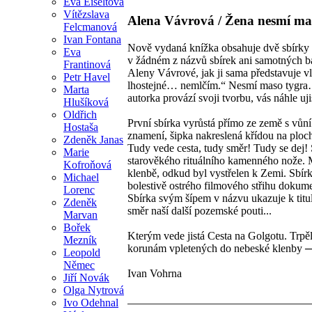
Eva Eiseltová
Vítězslava
Alena Vávrová / Žena nesmí ma
Felcmanová
Ivan Fontana
Nově vydaná knížka obsahuje dvě sbírky po
Eva
v žádném z názvů sbírek ani samotných bás
Frantinová
Aleny Vávrové, jak ji sama představuje v
Petr Havel
lhostejné… nemlčím.“ Nesmí maso tygra… 
Marta
autorka provází svoji tvorbu, vás náhle uji
Hlušíková
Oldřich
První sbírka vyrůstá přímo ze země s vůní 
Hostaša
znamení, šipka nakreslená křídou na plo
Zdeněk Janas
Tudy vede cesta, tudy směr! Tudy se dej! 
Marie
starověkého rituálního kamenného nože. M
Kofroňová
klenbě, odkud byl vystřelen k Zemi. Sbír
Michael
bolestivě ostrého filmového střihu dokumen
Lorenc
Sbírka svým šípem v názvu ukazuje k titul
Zdeněk
směr naší další pozemské pouti...
Marvan
Bořek
Kterým vede jistá Cesta na Golgotu. Trpě
Mezník
korunám vpletených do nebeské klenby ─ 
Leopold
Němec
Ivan Vohrna
Jiří Novák
Olga Nytrová
Ivo Odehnal