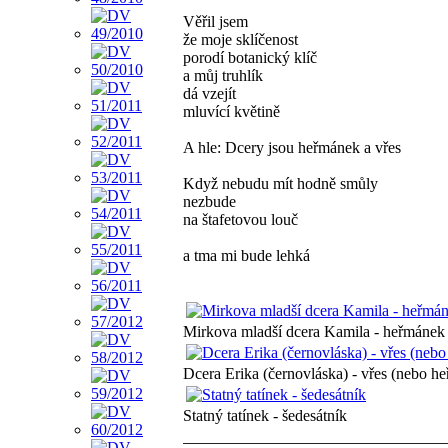
Věřil jsem
že moje sklíčenost
porodí botanický klíč
a můj truhlík
dá vzejít
mluvící květině
A hle: Dcery jsou heřmánek a vřes
Když nebudu mít hodně smůly
nezbude
na štafetovou louč
a tma mi bude lehká
Mirkova mladší dcera Kamila - heřmánek 
Dcera Erika (černovláska) - vřes (nebo h
Statný tatínek - šedesátník