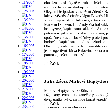
obnažená poslankyně v kruhu nahých katol
restitucí divoce masturbuje obřím vibrát
Olegem Děripaskou ve složení Zdeněk Bak
kde ve vězeňské cimře v lágru Beverly 
vzpomínají na staré zlaté časy, zatímco 
Markem Dalíkem, kde Andy Warhol zaklád
heil byznys, kapitalismus akbar“... Autor
přítomnost jako rej přízraků z obludária, 
opožděné dada, anebo vášnivý protest prot
budování kapitalismu, nudit se nebudete.
Oba tituly vydal básník Jan Těsnohlídek 
jeho sugestivní sbírka Rakovina, která o 
politologických tlustospisů.
Jiří Žáček
Jirka Žáček Mirkovi Huptychov
Mirkovi Huptychovi k 60tinám
Už je tady šedesátka - konečně jsi dospělý
díval zpátky, když má hrdě kráčet vpřed? O
Jiří Žáček
A Mirek Huptych sám sobě...