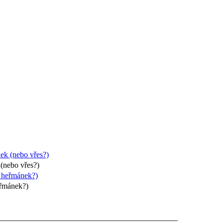
(nebo vřes?)
eřmánek?)