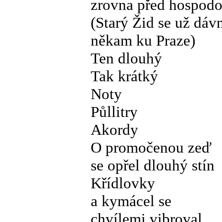
zrovna před hospodo
(Starý Žid se už dáv
někam ku Praze)
Ten dlouhý
Tak krátký
Noty
Půllitry
Akordy
O promočenou zeď
se opřel dlouhý stín
Křídlovky
a kymácel se
chvílemi vibroval