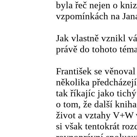
byla řeč nejen o kni
vzpomínkách na Jana
Jak vlastně vznikl vá
právě do tohoto tém
František se věnova
několika předcházejíc
tak říkajíc jako tich
o tom, že další kni
život a vztahy V+W v
si však tentokrát roz