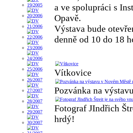
a ve spolupráci s Ins
Opavě.
Výstava bude otevře
denně od 10 do 18 h
Vítkovice
Pozvánka na výstav
Fotograf JIndřich Št
hrdý!