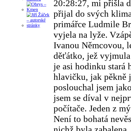
20:28:27, mi přišla
přijal do svých klim
primářce Ludmile Br
vyjela na lyže. Vzáp
Ivanou Němcovou, lé
děťátko, jež vyjmul
je asi hodinku stará
hlavičku, jak pěkně 
poslouchal jsem jako
jsem se díval v nejp
počítače. Jeden z mý
Není to bohatá nevěs
nichž byla zabalena.