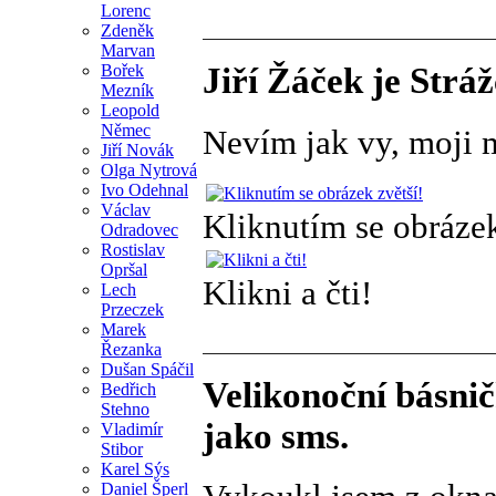
Lorenc
Zdeněk
Marvan
Bořek
Jiří Žáček je Strá
Mezník
Leopold
Němec
Nevím jak vy, moji mi
Jiří Novák
Olga Nytrová
Ivo Odehnal
Václav
Kliknutím se obrázek
Odradovec
Rostislav
Opršal
Klikni a čti!
Lech
Przeczek
Marek
Řezanka
Dušan Spáčil
Velikonoční básnič
Bedřich
Stehno
jako sms.
Vladimír
Stibor
Karel Sýs
Daniel Šperl