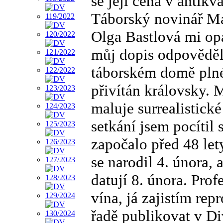
se její cena v antikv
Táborský novinář Ma
Olga Bastlová mi op
můj dopis odpověděl 
táborském domě plné
přivítán královsky. 
maluje surrealistick
setkání jsem pocítil s
započalo před 48 lety
se narodil 4. února
datují 8. února. Prof
vína, já zajistím rep
řadě publikovat v D