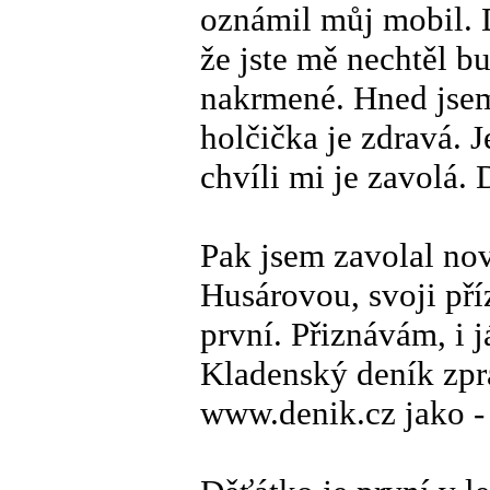
oznámil můj mobil. D
že jste mě nechtěl bu
nakrmené. Hned jsem 
holčička je zdravá. 
chvíli mi je zavolá. 
Pak jsem zavolal no
Husárovou, svoji pří
první. Přiznávám, i 
Kladenský deník zprá
www.denik.cz jako -