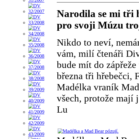
Narodila se mi tři 
pro svoji Múzu tro
Nikdo to neví, nemám
vám, milí čtenáři D
bude mít do zápřeže 
března tři hřebečci, 
Madélka vraník Mad 
všech, protože mají 
Lu