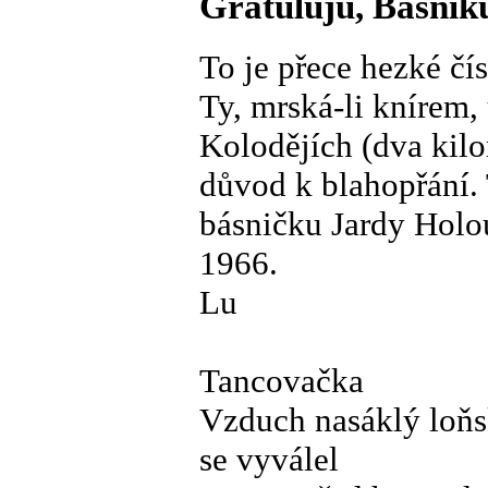
Gratuluju, Básník
To je přece hezké čí
Ty, mrská-li knírem, 
Kolodějích (dva kil
důvod k blahopřání. 
básničku Jardy Holo
1966.
Lu
Tancovačka
Vzduch nasáklý loň
se vyválel