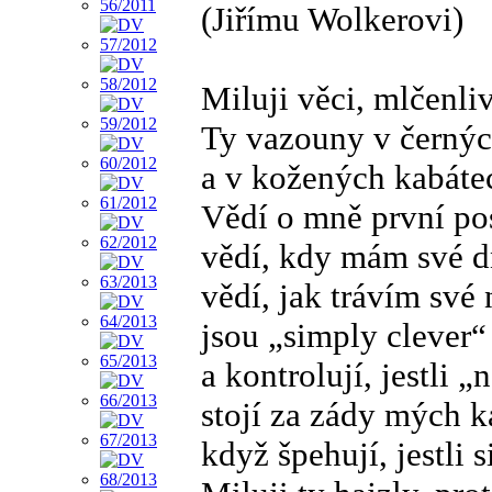
(Jiřímu Wolkerovi)
Miluji věci, mlčenli
Ty vazouny v černýc
a v kožených kabátec
Vědí o mně první po
vědí, kdy mám své d
vědí, jak trávím své 
jsou „simply clever“
a kontrolují, jestli „
stojí za zády mých 
když špehují, jestli 