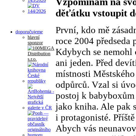
Vzpomínám na svoj
děťátku vstoupit 
První, kdo mě zásadn
doporučujeme
hlavní
roce 2004 předseda 
sponzor
Kdybych se nemohl o
ani jeden. Před deví
místnosti Městského
odpůrců. Vzal si úvo
postoj k babyboxům j
jako kniha. Ale pak s
i protagonisté. Příšt
Abych vás neunavoval