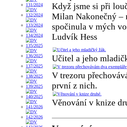
Když jsme si při louč
Milan Nakonečný – m
spočinula v mých vo
Ludvík Hess
Učitel a jeho mladič
V trezoru přechováv
první z nich.
Věnování v knize dr