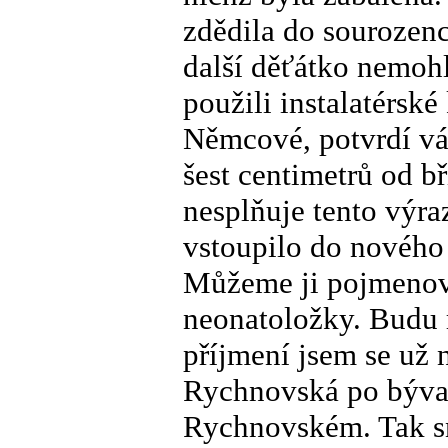
zdědila do sourozenc
další děťátko nemoh
použili instalatérské
Němcové, potvrdí vá
šest centimetrů od bř
nesplňuje tento výraz
vstoupilo do nového
Můžeme ji pojmenova
neonatoložky. Budu 
příjmení jsem se už 
Rychnovská po býval
Rychnovském. Tak sn