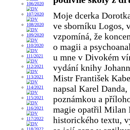
Moje dcerka Dorotka
ve sborníku Logos, 
vzpomíná, že koncem
o magii a psychoanal
u mne v Divokém vín
vydání knihy Johanna
Mistr František Kab
napsal Karel Danda, 
poznámkou a přílohou
magie opatřil Milan
historického textu, v