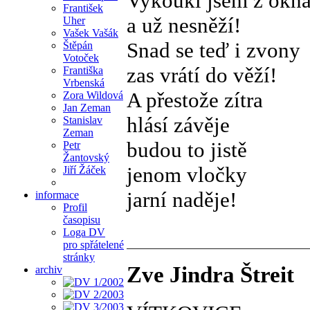
Vykoukl jsem z okn
František
a už nesněží!
Uher
Vašek Vašák
Snad se teď i zvony
Štěpán
Votoček
zas vrátí do věží!
Františka
Vrbenská
A přestože zítra
Zora Wildová
Jan Zeman
hlásí závěje
Stanislav
Zeman
budou to jistě
Petr
Žantovský
jenom vločky
Jiří Žáček
jarní naděje!
informace
Profil
časopisu
Loga DV
pro spřátelené
stránky
Zve Jindra Štreit
archiv