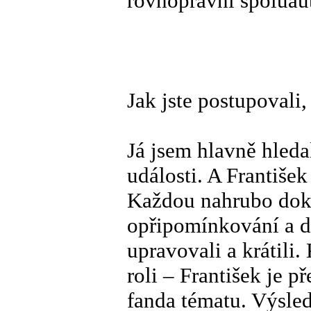
rovnoprávní spoluaut
Jak jste postupovali,
Já jsem hlavně hleda
události. A Františe
Každou nahrubo doko
opřipomínkování a do
upravovali a krátili
roli – František je př
fanda tématu. Výsle