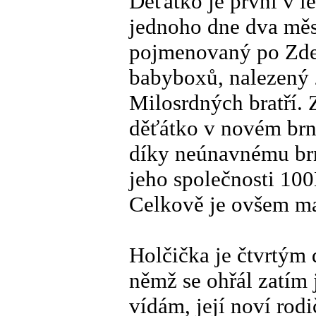
Děťátko je první v l
jednoho dne dva měs
pojmenovaný po Zdeň
babyboxů, nalezený 
Milosrdných bratří. 
děťátko v novém brn
díky neúnavnému br
jeho společnosti 10
Celkově je ovšem ma
Holčička je čtvrtým
němž se ohřál zatím 
vídám, její noví rod