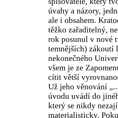
spisovatele, který t
úvahy a názory, jed
ale i obsahem. Krato
těžko zařaditelný, n
rok posunul v nové t
temnějších) zákoutí l
nekonečného Univers
všem je ze Zapomenut
cítit větší vyrovnanos
Už jeho věnování „..
úvodu uvádí do jinéh
který se nikdy nezaj
materialisticky. Pok