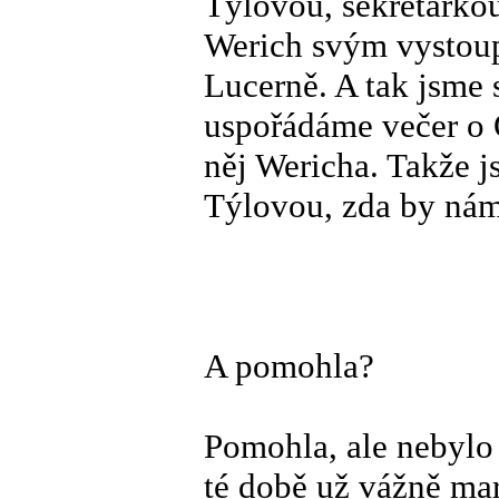
Týlovou, sekretářkou
Werich svým vystoup
Lucerně. A tak jsme 
uspořádáme večer o
něj Wericha. Takže j
Týlovou, zda by nám
A pomohla?
Pomohla, ale nebylo
té době už vážně mar