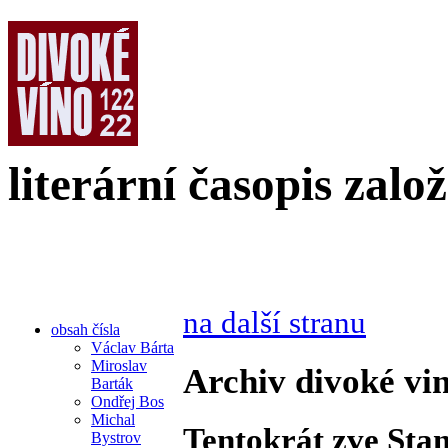
literární časopis zalo
na další stranu
obsah čísla
Václav Bárta
Miroslav
Archiv divoké vin
Barták
Ondřej Bos
Michal
Tentokrát zve Stan
Bystrov