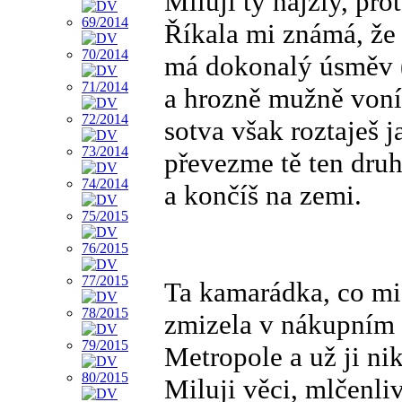
Miluji ty hajzly, pro
Říkala mi známá, že 
má dokonalý úsměv 
a hrozně mužně voní
sotva však roztaješ j
převezme tě ten dru
a končíš na zemi.
Ta kamarádka, co mi 
zmizela v nákupním 
Metropole a už ji ni
Miluji věci, mlčenli