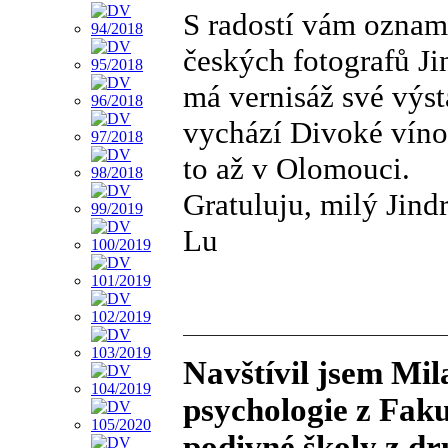
S radostí vám oznamu
českých fotografů Jin
má vernisáž své výst
vychází Divoké víno,
to až v Olomouci.
Gratuluju, milý Jind
Lu
Navštívil jsem Mil
psychologie z Fakul
podivné školy z dr