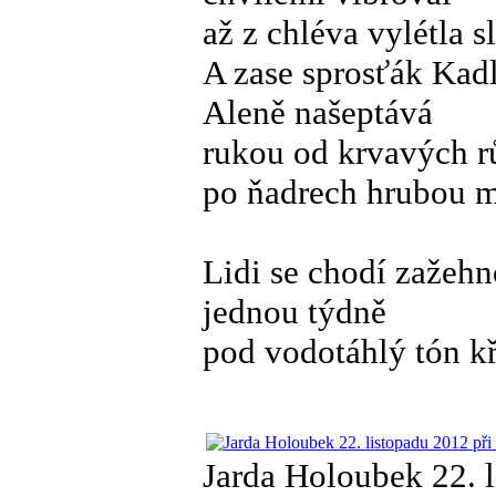
až z chléva vylétla 
A zase sprosťák Kad
Aleně našeptává
rukou od krvavých r
po ňadrech hrubou m
Lidi se chodí zažehn
jednou týdně
pod vodotáhlý tón k
Jarda Holoubek 22. l