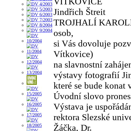
VÍTKOVICE
Jindřich Štreit
TROJHALÍ KAROLINA
osob,
si Vás dovoluje poz
Vítkovice)
na slavnostní zaháje
výstavy fotografií J
které se bude konat 
Úvodní slovo pronese
Výstava je uspořádán
rektora Slezské univ
Žáčka, Dr.