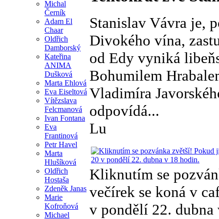
Michal
Černík
Stanislav Vávra je, 
Adam El
Chaar
Divokého vína, zast
Oldřich
Damborský
od Edy vyniká libeň
Kateřina
ANIMA
Bohumilem Hrabalem.
Dušková
Marta Ehlová
Vladimíra Javorského
Eva Eiseltová
Vítězslava
odpovídá...
Felcmanová
Ivan Fontana
Lu
Eva
Frantinová
Petr Havel
Marta
Hlušíková
Kliknutím se pozvánk
Oldřich
Hostaša
večírek se koná v ca
Zdeněk Janas
Marie
v pondělí 22. dubna 
Kofroňová
Michael