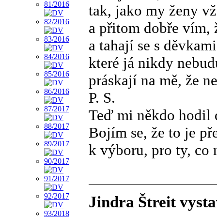
tak, jako my ženy v
a přitom dobře vím, 
a tahají se s děvkami
které já nikdy nebud
práskají na mě, že n
P. S.
Teď mi někdo hodil 
Bojím se, že to je př
k výboru, pro ty, co 
Jindra Štreit vyst