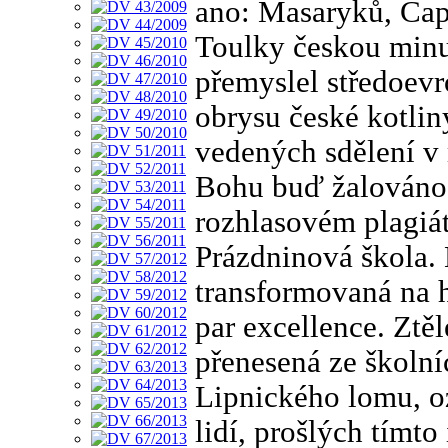
ano: Masaryků, Ča
Toulky českou minul
přemyslel středoevr
obrysu české kotlin
vedených sdělení v
Bohu buď žalováno –
rozhlasovém plagiát
Prázdninová škola. 
transformovaná na hl
par excellence. Zt
přenesená ze školn
Lipnického lomu, oz
lidí, prošlých tímt