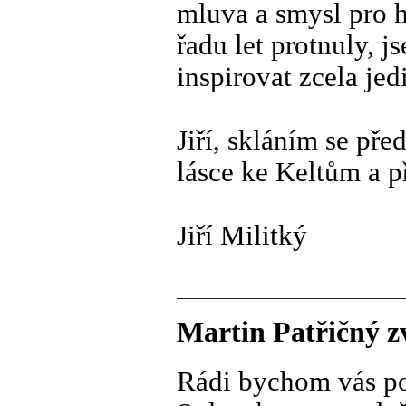
mluva a smysl pro h
řadu let protnuly, 
inspirovat zcela j
Jiří, skláním se př
lásce ke Keltům a př
Jiří Militký
Martin Patřičný z
Rádi bychom vás po