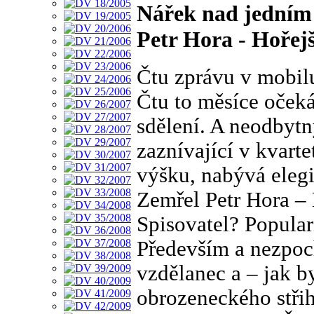
Nářek nad jedním
Petr Hora - Hořejš
Čtu zprávu v mobil
Čtu to měsíce oček
sdělení. A neodbytn
zaznívající v kvart
výšku, nabývá eleg
Zemřel Petr Hora – 
Spisovatel? Popular
Především a nezpoch
vzdělanec a – jak by
obrozeneckého stř