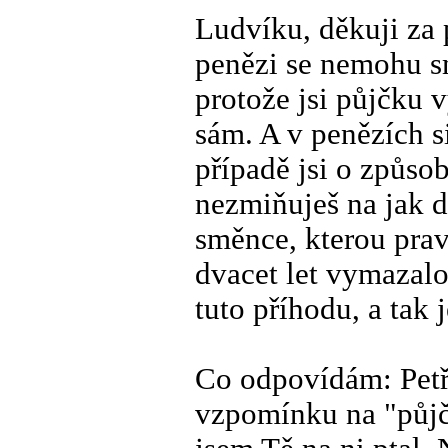
Ludvíku, děkuji za 
penězi se nemohu s
protože jsi půjčku v
sám. A v penězích s
případě jsi o způso
nezmiňuješ na jak d
směnce, kterou prav
dvacet let vymazal
tuto příhodu, a tak 
Co odpovídám: Petře
vzpomínku na "půjčk