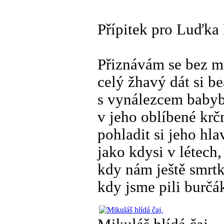
Přípitek pro Luďka
Přiznávám se bez m
celý žhavý dát si be
s vynálezcem bab
v jeho oblíbené kr
pohladit si jeho hl
jako kdysi v létech,
kdy nám ještě smrtk
kdy jsme pili burčá