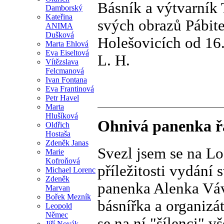
Básník a výtvarník
Damborský
Kateřina
svých obrazů Pábite
ANIMA
Dušková
Holešovicích od 16.
Marta Ehlová
Eva Eiseltová
L. H.
Vítězslava
Felcmanová
Ivan Fontana
Eva Frantinová
Petr Havel
Marta
Hlušíková
Ohnivá panenka ř
Oldřich
Hostaša
Zdeněk Janas
Svezl jsem se na Lo
Marie
Kofroňová
příležitosti vydání
Michael Lorenc
Zdeněk
panenka Alenka Vávr
Marvan
Bořek Mezník
básnířka a organizá
Leopold
Němec
se na ní "šílenci" vš
Jiří Novák