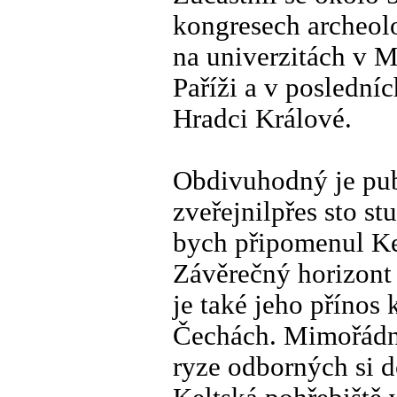
kongresech archeolo
na univerzitách v M
Paříži a v posledníc
Hradci Králové.
Obdivuhodný je pub
zveřejnilpřes sto st
bych připomenul Ke
Závěrečný horizont
je také jeho přínos 
Čechách. Mimořádný
ryze odborných si 