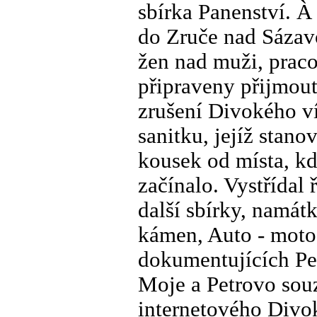
sbírka Panenství. À
do Zruče nad Sázav
žen nad muži, praco
připraveny přijmout
zrušení Divokého ví
sanitku, jejíž stanov
kousek od místa, kd
začínalo. Vystřídal
další sbírky, namát
kámen, Auto - moto 
dokumentujících Pet
Moje a Petrovo sou
internetového Divok