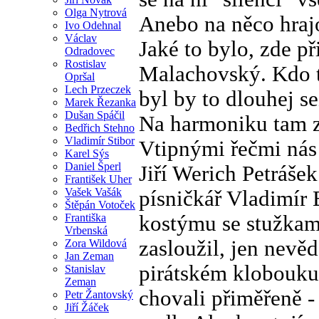
Olga Nytrová
Anebo na něco hraj
Ivo Odehnal
Václav
Jaké to bylo, zde p
Odradovec
Rostislav
Malachovský. Kdo t
Opršal
Lech Przeczek
byl by to dlouhej 
Marek Řezanka
Dušan Spáčil
Na harmoniku tam za
Bedřich Stehno
Vladimír Stibor
Vtipnými řečmi nás 
Karel Sýs
Daniel Šperl
Jiří Werich Petráše
František Uher
Vašek Vašák
písničkář Vladimír 
Štěpán Votoček
kostýmu se stužkami
Františka
Vrbenská
zasloužil, jen nevěd
Zora Wildová
Jan Zeman
pirátském klobouku)
Stanislav
Zeman
chovali přiměřeně - 
Petr Žantovský
Jiří Žáček