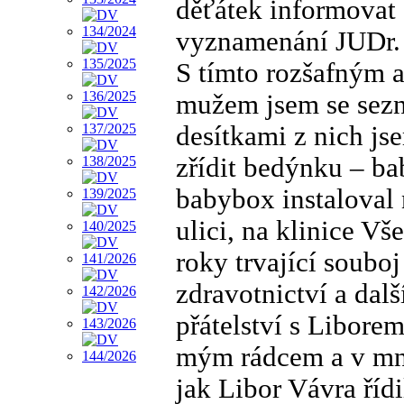
děťátek informovat
vyznamenání JUDr. 
S tímto rozšafným 
mužem jsem se sezn
desítkami z nich js
zřídit bedýnku – b
babybox instaloval
ulici, na klinice V
roky trvající soubo
zdravotnictví a dal
přátelství s Libore
mým rádcem a v mn
jak Libor Vávra říd