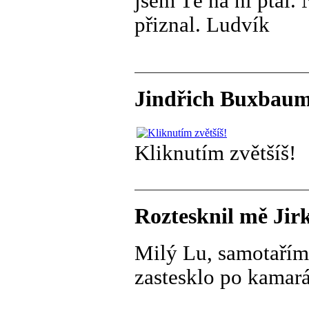
jsem Tě na ni ptal. 
přiznal. Ludvík
Jindřich Buxbaum
Kliknutím zvětšíš!
Roztesknil mě Jir
Milý Lu, samotařím 
zastesklo po kamarád