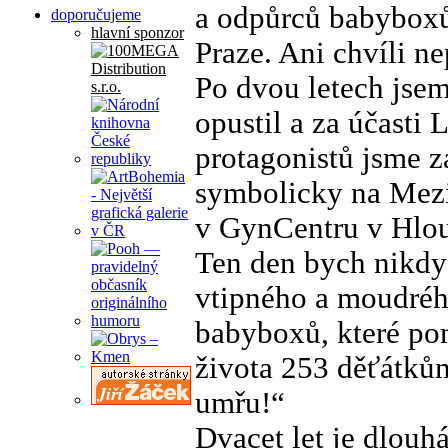
a odpůrců babybox
doporučujeme
hlavní sponzor
Praze. Ani chvíli n
Po dvou letech jse
opustil a za účasti
protagonistů jsme z
symbolicky na Mezin
v GynCentru v Hlou
Ten den bych nikdy
vtipného a moudréh
babyboxů, které po
života 253 děťátkům
umřu!“
Dvacet let je dlouh