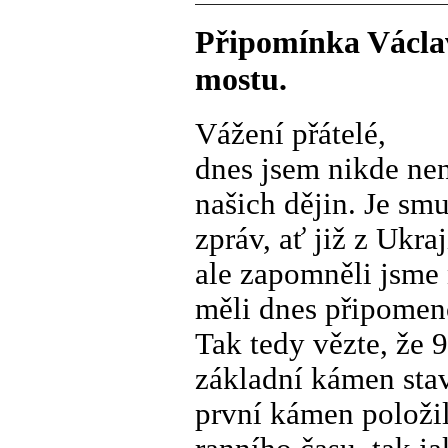
Připomínka Václav
mostu.
Vážení přátelé,
dnes jsem nikde ne
našich dějin. Je sm
zpráv, ať již z Ukr
ale zapomněli jsme 
měli dnes připomen
Tak tedy vězte, že 
základní kámen sta
první kámen položil