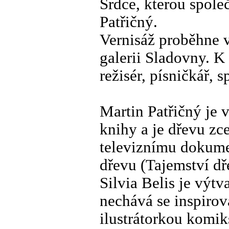
Srdce, kterou společ
Patřičný.
Vernisáž proběhne v
galerii Sladovny. K
režisér, písničkář, s
Martin Patřičný je 
knihy a je dřevu zc
televiznímu dokume
dřevu (Tajemství dř
Silvia Belis je výtv
nechává se inspirov
ilustrátorkou komik