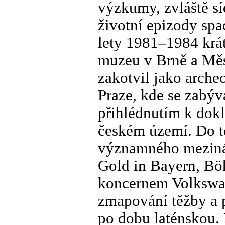
výzkumy, zvláště sí
životní epizody spa
lety 1981–1984 kr
muzeu v Brně a Měs
zakotvil jako arch
Praze, kde se zabýva
přihlédnutím k dokl
českém území. Do té
významného mezinár
Gold in Bayern, B
koncernem Volkswag
zmapování těžby a 
po dobu laténskou. 