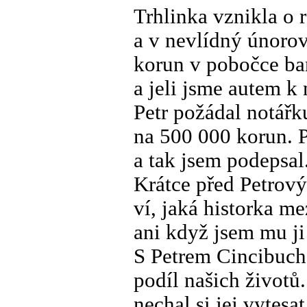
Trhlinka vznikla o 
a v nevlídný únoro
korun v pobočce ban
a jeli jsme autem k
Petr požádal notář
na 500 000 korun. P
a tak jsem podepsal
Krátce před Petrový
ví, jaká historka m
ani když jsem mu ji
S Petrem Cincibuche
podíl našich životů.
nechal si jej vytes