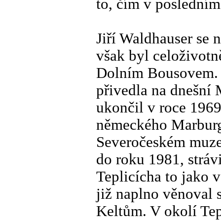
to, čím v posledním 
Jiří Waldhauser se 
však byl celoživotn
Dolním Bousovem. Je
přivedla na dnešní 
ukončil v roce 1969
německého Marburgu
Severočeském muzeu 
do roku 1981, stráv
Teplicícha to jako 
již naplno věnoval s
Keltům. V okolí Tep