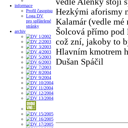
vedle Alenky stojí 
informace
Hezkými aforismy n
Profil časopisu
Loga DV
Kalamár (vedle mé 
pro spřátelené
stránky
Šolcová přímo pod
archiv
což zní, jakoby to b
Hlavním kmotrem he
Dušan Spáčil