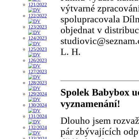
výtvarné zpracován
spolupracovala Díl
objednat v distribuc
studiovic@seznam.
L. H.
Spolek Babybox ud
vyznamenání!
Dlouho jsem rozvaž
pár zbývajících od