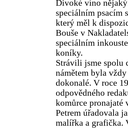
Divoké víno nějaký 
speciálním psacím s
který měl k dispoz
Bouše v Nakladatels
speciálním inkouste
koníky.
Strávili jsme spolu
námětem byla vždy 
dokonalé. V roce 19
odpovědného redakt
komůrce pronajaté v
Petrem úřadovala ja
malířka a grafička. 