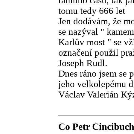
ranního času, tak j
tomu tedy 666 let
Jen dodávám, že mo
se nazýval " kamenn
Karlův most " se vž
označení použil pra
Joseph Rudl.
Dnes ráno jsem se p
jeho velkolepému d
Václav Valerián Kýz
Co Petr Cincibuch