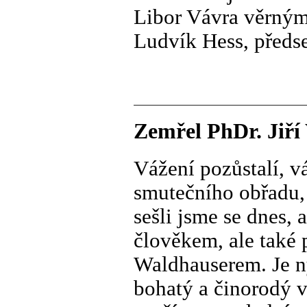
Libor Vávra věrným
Ludvík Hess, předs
Zemřel PhDr. Jiří
Vážení pozůstalí, v
smutečního obřadu,
sešli jsme se dnes,
člověkem, ale také
Waldhauserem. Je n
bohatý a činorodý v