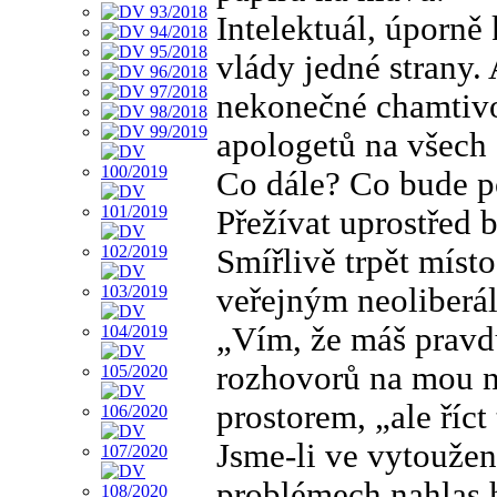
Intelektuál, úporně 
vlády jedné strany.
nekonečné chamtivo
apologetů na všech 
Co dále? Co bude po
Přežívat uprostřed 
Smířlivě trpět míst
veřejným neoliberá
„Vím, že máš pravdu
rozhovorů na mou 
prostorem, „ale říct
Jsme-li ve vytoužen
problémech nahlas h