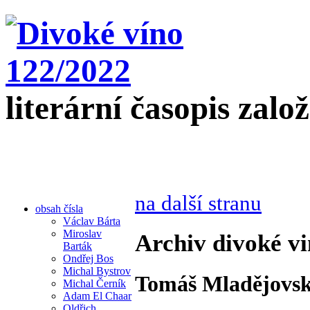
literární časopis zalo
na další stranu
obsah čísla
Václav Bárta
Miroslav
Archiv divoké vi
Barták
Ondřej Bos
Michal Bystrov
Tomáš Mladějovsk
Michal Černík
Adam El Chaar
Oldřich