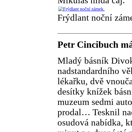
Mikuláš hlídá čaj.
Frýdlant noční zám
Petr Cincibuch má
Mladý básník Divok
nadstandardního věk
lékařku, dvě vnouča
desítky knížek básn
muzeum sedmi autom
prodal… Tesknil n
osudová nabídka, kt