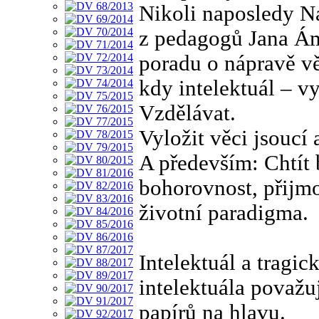
Nikoli naposledy Na
z pedagogů Jana Á
poradu o nápravě věc
kdy intelektuál – vy
Vzdělávat.
Vyložit věci jsoucí 
A především: Chtít
bohorovnost, přijm
životní paradigma.
Intelektuál a tragic
intelektuála považu
papírů na hlavu.