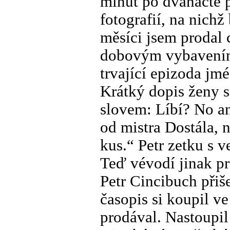
minut po dvanácté p
fotografií, na nichž
měsíci jsem prodal 
dobovým vybavením 
trvající epizoda j
Krátký dopis ženy
slovem: Líbí? No an
od mistra Dostála,
kus.“ Petr zetku s 
Teď vévodí jinak p
Petr Cincibuch přiš
časopis si koupil v
prodával. Nastoupil