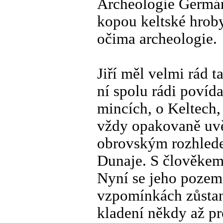
Archeologie Germánů
kopou keltské hroby
očima archeologie.
Jiří měl velmi rád 
ní spolu rádi povída
mincích, o Keltech,
vždy opakovaně uvě
obrovským rozhlede
Dunaje. S člověkem,
Nyní se jeho pozems
vzpomínkách zůstan
kladení někdy až pr