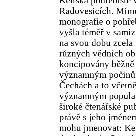
Keltská pohřebiště
Radovesicích. Mimo
monografie o pohřeb
vyšla téměř v samiz
na svou dobu zcela 
různých vědních ob
koncipovány běžně a
významným počinům
Čechách a to včetně
významným populari
široké čtenářské pu
právě s jeho jménem
mohu jmenovat: Kelt