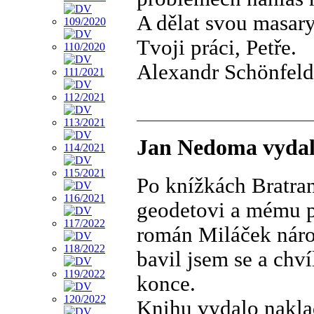
A dělat svou masar
Tvoji práci, Petře.
Alexandr Schönfeld
Jan Nedoma vydal
Po knížkách Bratran
geodetovi a mému p
román Miláček národ
bavil jsem se a chví
konce.
Knihu vydalo naklad